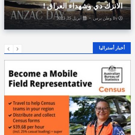
الانزك دي وشهداء العراق !
By
وطن برس
أبريل 25, 2023
أخبار أستراليا