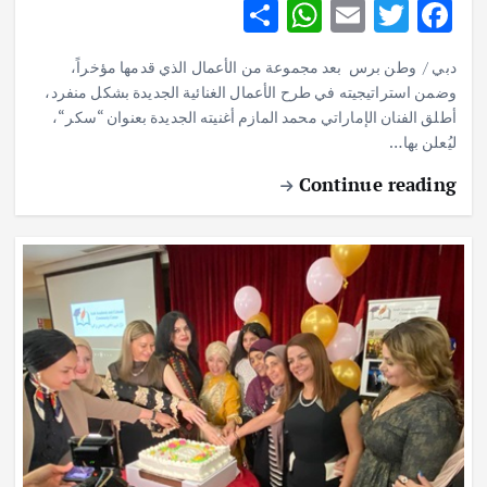
h
h
m
w
ac
دبي / وطن برس بعد مجموعة من الأعمال الذي قدمها مؤخراً،
ar
at
ai
it
e
وضمن استراتيجيته في طرح الأعمال الغنائية الجديدة بشكل منفرد،
e
s
l
te
b
أطلق الفنان الإماراتي محمد المازم أغنيته الجديدة بعنوان “سكر“،
o
ليُعلن بها…
r
A
p
o
Continue reading
p
k