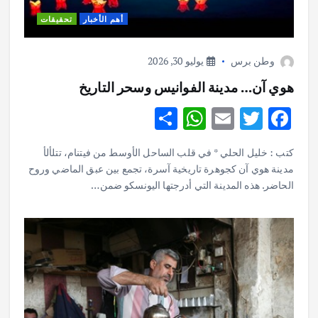
أهم الأخبار
تحقيقات
وطن برس
يوليو 30, 2026
هوي آن… مدينة الفوانيس وسحر التاريخ
S
W
E
T
F
h
h
m
w
ac
كتب : خليل الحلي * في قلب الساحل الأوسط من فيتنام، تتلألأ
ar
at
ai
it
e
مدينة هوي آن كجوهرة تاريخية آسرة، تجمع بين عبق الماضي وروح
e
s
l
te
b
الحاضر. هذه المدينة التي أدرجتها اليونسكو ضمن…
A
r
o
p
o
p
k