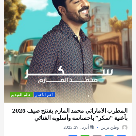
أهم الأخبار
عالم الفيديو
المطرب الاماراتي محمد المازم يفتتح صيف 2025
بأغنية “سكر” باحساسه وأسلوبه الغنائي
وطن برس
أبريل 29, 2025
S
W
E
T
F