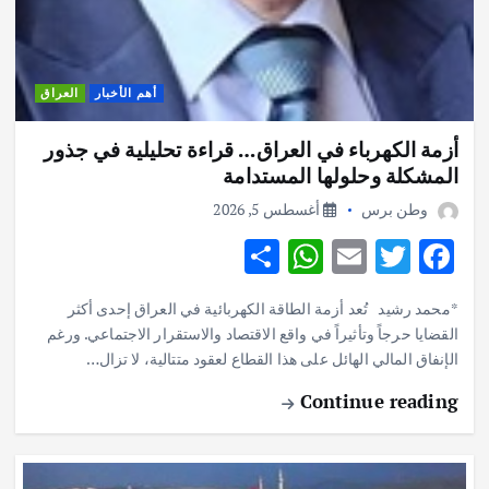
أهم الأخبار
العراق
أزمة الكهرباء في العراق… قراءة تحليلية في جذور
المشكلة وحلولها المستدامة
وطن برس
أغسطس 5, 2026
S
W
E
T
F
h
h
m
w
ac
*محمد رشيد تُعد أزمة الطاقة الكهربائية في العراق إحدى أكثر
ar
at
ai
it
e
القضايا حرجاً وتأثيراً في واقع الاقتصاد والاستقرار الاجتماعي. ورغم
e
s
l
te
b
الإنفاق المالي الهائل على هذا القطاع لعقود متتالية، لا تزال…
A
r
o
Continue reading
p
o
p
k