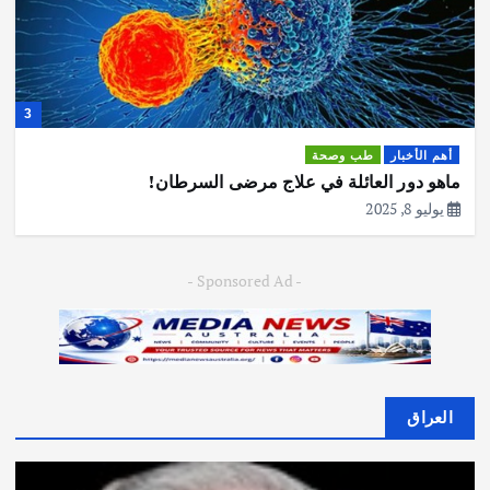
4
أهم الأخبار
طب وصحة
الموبايل( عديق )الأطفال
يونيو 28, 2025
- Sponsored Ad -
العراق