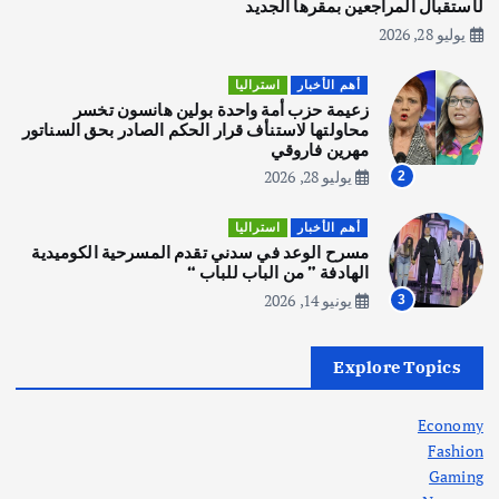
لأستقبال المراجعين بمقرها الجديد
يوليو 28, 2026
أهم الأخبار
استراليا
مكتب الإحصاءات الأسترالي (ABS) يجري
أهم الأخبار
استراليا
عملية التعداد السكاني في11 من الشهر
زعيمة حزب أمة واحدة بولين هانسون تخسر
المقبل
محاولتها لاستنأف قرار الحكم الصادر بحق السناتور
يوليو 28, 2026
مهرين فاروقي
4
يوليو 28, 2026
2
أهم الأخبار
ثقافة وفنون
أهم الأخبار
استراليا
انطلاق ورشة التمثيل في مدينة كلباء الاماراتية
مسرح الوعد في سدني تقدم المسرحية الكوميدية
أغسطس 5, 2026
الهادفة ” من الباب للباب “
يونيو 14, 2026
3
أهم الأخبار
العراق
أزمة الكهرباء في العراق… قراءة تحليلية
Explore Topics
في جذور المشكلة وحلولها المستدامة
أغسطس 5, 2026
Economy
Fashion
Gaming