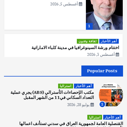
أغسطس 5, 2026
1
أهم الأخبار
ثقافة وفنون
اختتام ورشة السينوغرافيا في مدينة كلباء الاماراتية
أغسطس 3, 2026
Popular Posts
أهم الأخبار
جاليات
غير مصنف
قصة نجاح العراقي عمر الشمري الذي
اصبح بطلاً لأستراليا بلعبة كمال الاجسام
أهم الأخبار
استراليا
يوليو 30, 2026
مكتب الإحصاءات الأسترالي (ABS) يجري عملية
2
التعداد السكاني في11 من الشهر المقبل
يوليو 28, 2026
1
أهم الأخبار
تحقيقات
هوي آن… مدينة الفوانيس وسحر التاريخ
أهم الأخبار
استراليا
يوليو 30, 2026
القنصلية العامة لجمهورية العراق في سدني تستأنف اعمالها
3