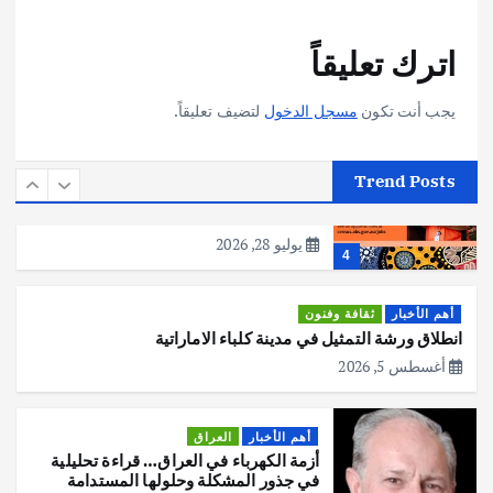
أهم الأخبار
تحقيقات
اترك تعليقاً
هوي آن… مدينة الفوانيس وسحر التاريخ
يوليو 30, 2026
3
يجب أنت تكون
مسجل الدخول
لتضيف تعليقاً.
أهم الأخبار
استراليا
مكتب الإحصاءات الأسترالي (ABS) يجري
Trend Posts
عملية التعداد السكاني في11 من الشهر
المقبل
يوليو 28, 2026
4
أهم الأخبار
ثقافة وفنون
انطلاق ورشة التمثيل في مدينة كلباء الاماراتية
أغسطس 5, 2026
أهم الأخبار
العراق
أزمة الكهرباء في العراق… قراءة تحليلية
في جذور المشكلة وحلولها المستدامة