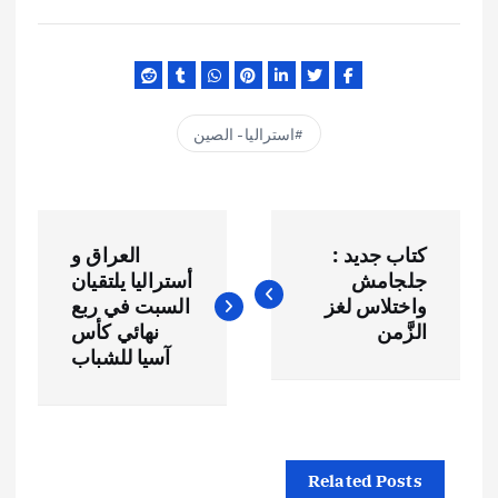
استراليا - الصين
ت
كتاب جديد :
العراق و
ص
جلجامش
أستراليا يلتقيان
واختلاس لغز
السبت في ربع
فّ
الزَّمن
نهائي كأس
آسيا للشباب
ح
ا
Related Posts