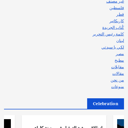
غير مصنف
فلسطين
قطر
كاريكاتير
كُتاب الجريدة
كلمة رئيس التحرير
لبنان
لكي يا سيدتي
مصر
مطبخ
مقابلات
مقالات
من نحن
منوعات
Celebration
أهم الأخبار
ثقافة وفنون
انطلاق ورشة التمثيل في مدينة كلباء