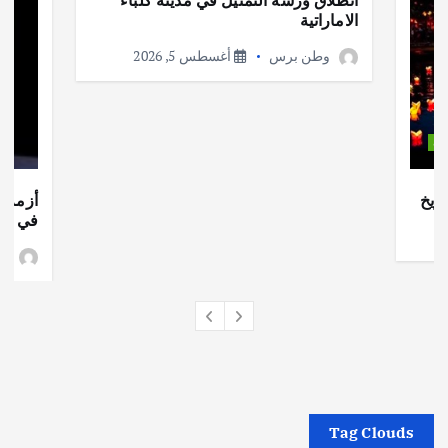
الاماراتية
وطن برس
أغسطس 5, 2026
ات
ريخ
أزمة ا
في جذو
وط
Tag Clouds