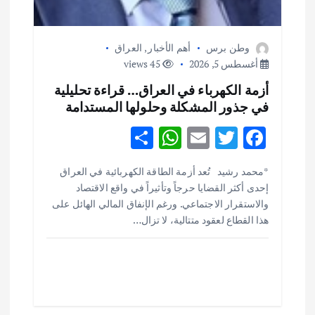
وطن برس
أهم الأخبار
,
العراق
أغسطس 5, 2026
45 views
أزمة الكهرباء في العراق… قراءة تحليلية
في جذور المشكلة وحلولها المستدامة
S
W
E
T
F
h
h
m
w
ac
أهم الأخبار
ثقافة وفنون
*محمد رشيد تُعد أزمة الطاقة الكهربائية في العراق
ar
at
ai
it
e
اختتام ورشة السينوغرافيا في مدينة كلباء الاماراتية
إحدى أكثر القضايا حرجاً وتأثيراً في واقع الاقتصاد
e
s
l
te
b
أغسطس 3, 2026
والاستقرار الاجتماعي. ورغم الإنفاق المالي الهائل على
o
r
A
هذا القطاع لعقود متتالية، لا تزال…
p
o
أهم الأخبار
جاليات
غير مصنف
قصة نجاح العراقي عمر الشمري الذي
p
k
اصبح بطلاً لأستراليا بلعبة كمال الاجسام
يوليو 30, 2026
2