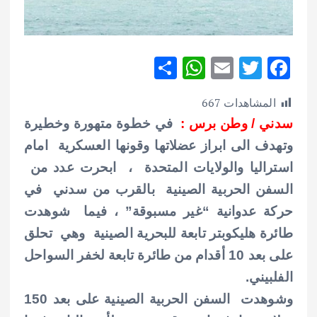
S
W
E
T
F
h
h
m
w
ac
المشاهدات
667
ar
at
ai
it
e
سدني / وطن برس :
في خطوة متهورة وخطيرة
e
s
l
te
b
وتهدف الى ابراز عضلاتها وقونها العسكرية امام
A
r
o
استراليا والولايات المتحدة ، ابحرت عدد من
p
o
السفن الحربية الصينية بالقرب من سدني في
p
k
حركة عدوانية “غير مسبوقة” ، فيما
شوهدت
طائرة هليكوبتر تابعة للبحرية الصينية وهي تحلق
على بعد 10 أقدام من طائرة تابعة لخفر السواحل
الفلبيني.
وشوهدت السفن الحربية الصينية على بعد 150