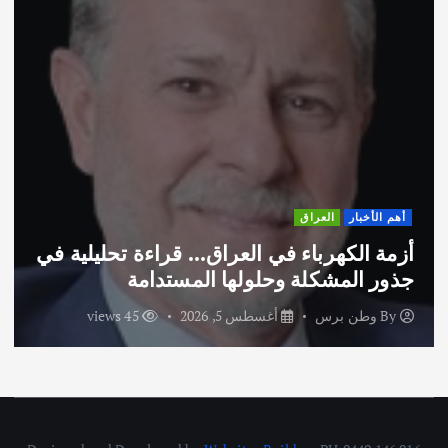
أهم الأخبار
ثقافة وفنون
اختتام ورشة السينوغرافيا في مدينة كلباء
الاماراتية
By
وطن برس
أغسطس 3, 2026
59 views