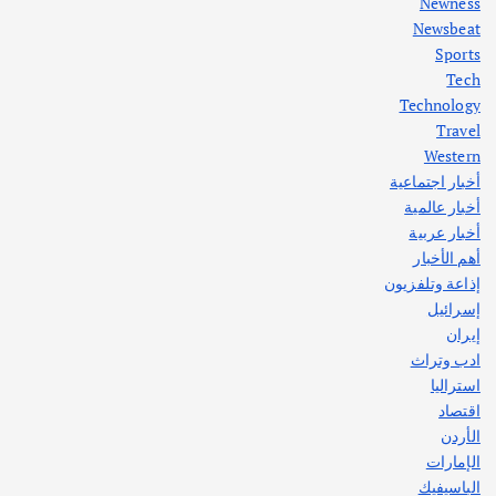
Newness
1
Newsbeat
Sports
أهم الأخبار
ثقافة وفنون
Tech
اختتام ورشة السينوغرافيا في مدينة كلباء الاماراتية
Technology
أغسطس 3, 2026
Travel
Western
أخبار اجتماعية
أهم الأخبار
جاليات
غير مصنف
أخبار عالمية
قصة نجاح العراقي عمر الشمري الذي
اصبح بطلاً لأستراليا بلعبة كمال الاجسام
أخبار عربية
يوليو 30, 2026
أهم الأخبار
2
إذاعة وتلفزيون
إسرائيل
إيران
ادب وتراث
استراليا
اقتصاد
الأردن
الإمارات
الباسيفيك