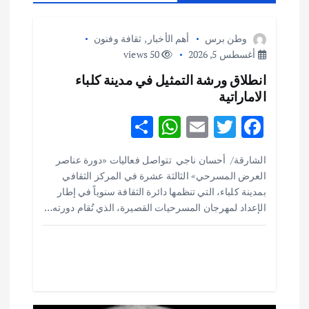
ل
م
وطن برس
أهم الأخبار
,
ثقافة وفنون
أغسطس 5, 2026
50 views
ق
انطلاق ورشة التمثيل في مدينة كلباء
الاماراتية
ا
S
W
E
T
F
ل
h
h
m
w
ac
الشارقة/ أحسان ناجي تتواصل فعاليات «دورة عناصر
ar
at
ai
it
e
ا
العرض المسرحي» الثالثة عشرة في المركز الثقافي
e
s
l
te
b
بمدينة كلباء، التي تنظمها دائرة الثقافة سنوياً في إطار
ت
o
r
A
الإعداد لمهرجان المسرحيات القصيرة، الذي تُقام دورته…
p
o
p
k