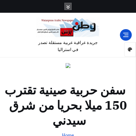
جريدة عراقية عربية مستقلة تصدر
في استراليا
سفن حربية صينية تقترب
150 ميلا بحريا من شرق
سيدني
Home