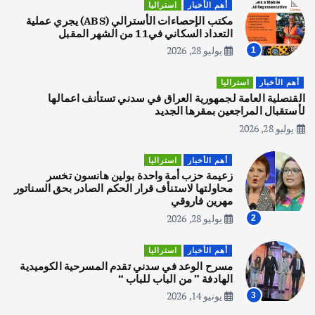
أهم الأخبار
استراليا
يوليو 30, 2026
مكتب الإحصاءات الأسترالي (ABS) يجري عملية
2
التعداد السكاني في11 من الشهر المقبل
يوليو 28, 2026
1
أهم الأخبار
تحقيقات
هوي آن… مدينة الفوانيس وسحر التاريخ
أهم الأخبار
استراليا
يوليو 30, 2026
القنصلية العامة لجمهورية العراق في سدني تستأنف اعمالها
3
لأستقبال المراجعين بمقرها الجديد
يوليو 28, 2026
أهم الأخبار
استراليا
مكتب الإحصاءات الأسترالي (ABS) يجري
أهم الأخبار
استراليا
عملية التعداد السكاني في11 من الشهر
زعيمة حزب أمة واحدة بولين هانسون تخسر
المقبل
محاولتها لاستنأف قرار الحكم الصادر بحق السناتور
يوليو 28, 2026
مهرين فاروقي
4
يوليو 28, 2026
2
أهم الأخبار
ثقافة وفنون
أهم الأخبار
استراليا
انطلاق ورشة التمثيل في مدينة كلباء الاماراتية
مسرح الوعد في سدني تقدم المسرحية الكوميدية
أغسطس 5, 2026
الهادفة ” من الباب للباب “
يونيو 14, 2026
3