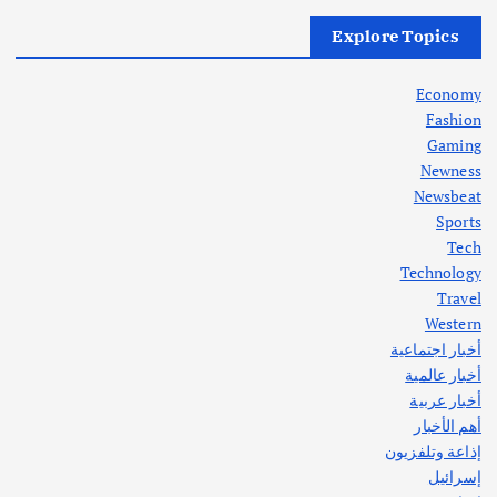
أهم الأخبار
العراق
أزمة الكهرباء في العراق… قراءة تحليلية
Explore Topics
في جذور المشكلة وحلولها المستدامة
أغسطس 5, 2026
Economy
Fashion
Gaming
Newness
1
Newsbeat
Sports
أهم الأخبار
ثقافة وفنون
Tech
اختتام ورشة السينوغرافيا في مدينة كلباء الاماراتية
Technology
أغسطس 3, 2026
Travel
Western
أخبار اجتماعية
أهم الأخبار
جاليات
غير مصنف
أخبار عالمية
قصة نجاح العراقي عمر الشمري الذي
اصبح بطلاً لأستراليا بلعبة كمال الاجسام
أخبار عربية
يوليو 30, 2026
أهم الأخبار
2
إذاعة وتلفزيون
إسرائيل