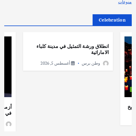
منوعات
Celebration
أهم الأخبار
ثقافة وفنون
انطلاق ورشة التمثيل في مدينة كلباء
الاماراتية
وطن برس
أغسطس 5, 2026
ات
ريخ
أزمة ا
في جذو
وط