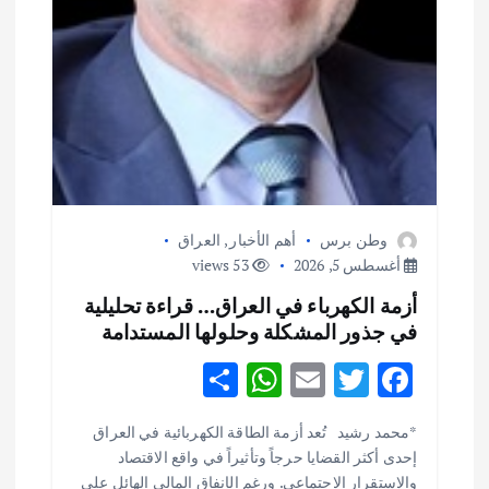
وطن برس
أهم الأخبار
,
العراق
أغسطس 5, 2026
53 views
أزمة الكهرباء في العراق… قراءة تحليلية
في جذور المشكلة وحلولها المستدامة
S
W
E
T
F
h
h
m
w
ac
أهم الأخبار
ثقافة وفنون
*محمد رشيد تُعد أزمة الطاقة الكهربائية في العراق
ar
at
ai
it
e
اختتام ورشة السينوغرافيا في مدينة كلباء الاماراتية
إحدى أكثر القضايا حرجاً وتأثيراً في واقع الاقتصاد
e
s
l
te
b
أغسطس 3, 2026
والاستقرار الاجتماعي. ورغم الإنفاق المالي الهائل على