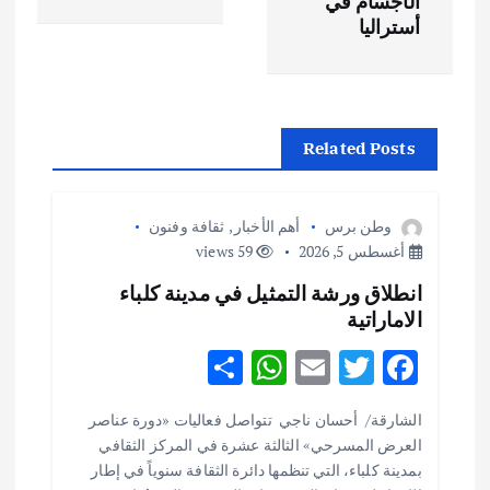
ح
الأجسام في
أستراليا
ا
ل
Related Posts
م
ق
وطن برس
أهم الأخبار
,
ثقافة وفنون
أغسطس 5, 2026
59 views
ا
انطلاق ورشة التمثيل في مدينة كلباء
الاماراتية
ل
S
W
E
T
F
ا
h
h
m
w
ac
الشارقة/ أحسان ناجي تتواصل فعاليات «دورة عناصر
ar
at
ai
it
e
ت
العرض المسرحي» الثالثة عشرة في المركز الثقافي
e
s
l
te
b
بمدينة كلباء، التي تنظمها دائرة الثقافة سنوياً في إطار