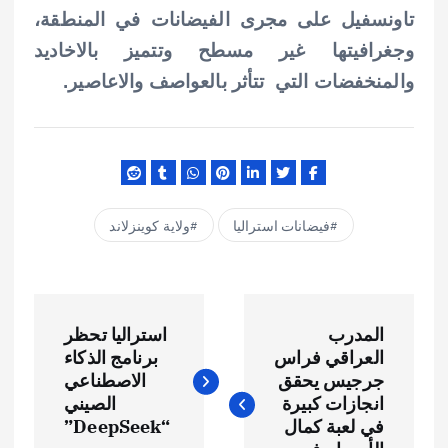
تاونسفيل على مجرى الفيضانات في المنطقة،
وجغرافيتها غير مسطح وتتميز بالاخاديد
والمنخفضات التي تتأثر بالعواصف والاعاصير.
فيضانات استراليا
ولاية كوينزلاند
ت
المدرب
استراليا تحظر
ص
العراقي فراس
برنامج الذكاء
جرجيس يحقق
الاصطناعي
فّ
انجازات كبيرة
الصيني
في لعبة كمال
“DeepSeek”