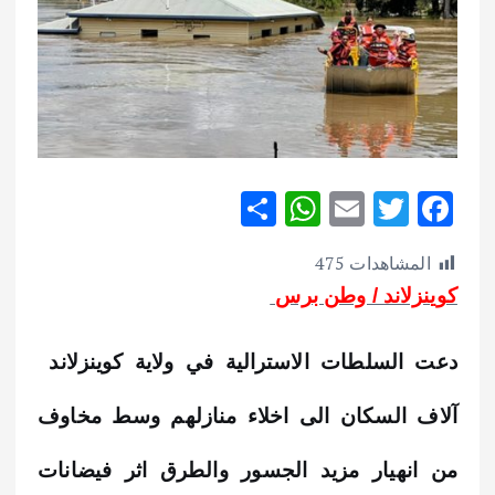
S
W
E
T
F
h
h
m
w
ac
المشاهدات
475
ar
at
ai
it
e
كوينزلاند / وطن برس
e
s
l
te
b
A
r
o
دعت السلطات الاسترالية في ولاية كوينزلاند
p
o
p
k
آلاف السكان الى اخلاء منازلهم وسط مخاوف
من انهيار مزيد الجسور والطرق اثر فيضانات