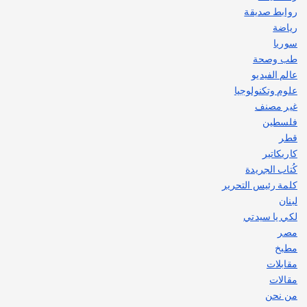
روابط صديقة
رياضة
سوريا
طب وصحة
عالم الفيديو
علوم وتكنولوجيا
غير مصنف
فلسطين
قطر
كاريكاتير
كُتاب الجريدة
كلمة رئيس التحرير
لبنان
لكي يا سيدتي
مصر
مطبخ
مقابلات
مقالات
من نحن