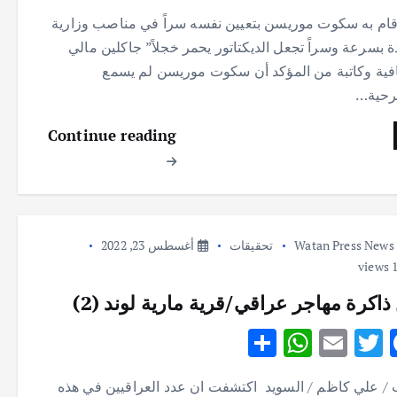
h
h
m
w
ac
قام به سكوت موريسن بتعيين نفسه سراً في مناصب وزارية
ar
at
ai
it
e
ة بسرعة وسراً تجعل الديكتاتور يحمر خجلاً” جاكلين مالي
e
s
l
te
b
ية وكاتبة من المؤكد أن سكوت موريسن لم يسمع
A
r
o
رحية…
p
o
Continue reading
p
k
Watan Press News
تحقيقات
أغسطس 23, 2022
ذاكرة مهاجر عراقي/قرية مارية لوند (2)
S
W
E
T
F
h
h
m
w
ac
/ علي كاظم / السويد اكتشفت ان عدد العراقيين في هذه