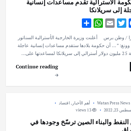
كومة الاسترالية تقدم مساعدات إنسانية
لة إلى سريلانكا
S
W
E
T
F
h
h
m
w
ac
را / وطن برس أعلنت وزيرة الخارجية الأسترالية السناتور
ar
at
ai
it
e
 وونغ: ” … أن حكومة بلادها ستقدم مساعدات إنسانية عاجلة
e
s
l
te
b
كا لمساعدتها على…
A
r
o
Continue reading
p
o
p
k
Watan Press News
أهم الأخبار
,
اقتصاد
س 23, 2022
13 views
 النفط والبناء الصين ترسّخ وجودها في
راق