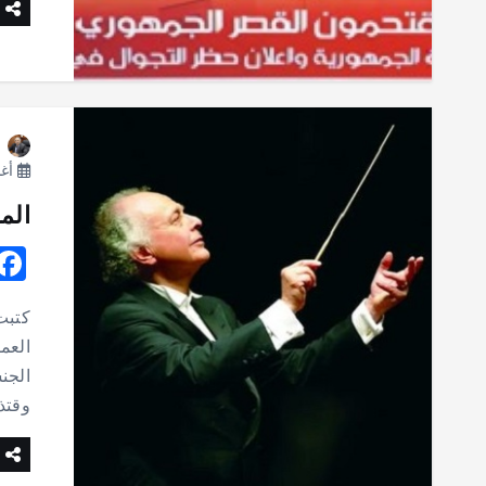
أغسط
الم
كتبت
العم
وقتذ