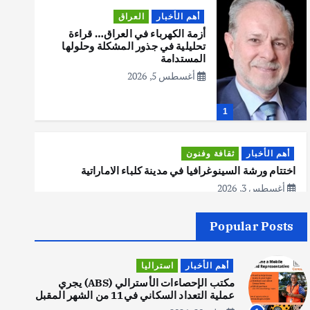
أهم الأخبار
العراق
أزمة الكهرباء في العراق… قراءة
تحليلية في جذور المشكلة وحلولها
المستدامة
أغسطس 5, 2026
1
أهم الأخبار
ثقافة وفنون
اختتام ورشة السينوغرافيا في مدينة كلباء الاماراتية
أغسطس 3, 2026
Popular Posts
أهم الأخبار
جاليات
غير مصنف
قصة نجاح العراقي عمر الشمري الذي
أهم الأخبار
استراليا
اصبح بطلاً لأستراليا بلعبة كمال
الاجسام
مكتب الإحصاءات الأسترالي (ABS) يجري
عملية التعداد السكاني في11 من الشهر المقبل
يوليو 30, 2026
2