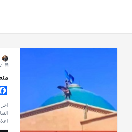
أغسط
متظ
اعلا