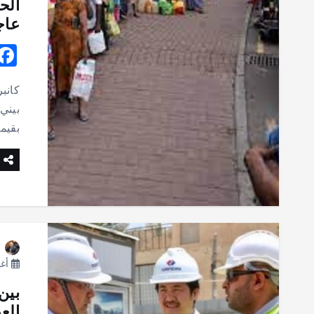
الح
عاج
كانب
بيني
بقيمة 25 مليون دولار أسترالي إلى سريلان
أغسط
بين
الع