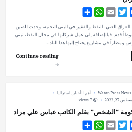
S
W
E
T
F
h
h
m
w
ac
لعراق الغني بالنفط والفقير في البنى التحتية، وجدت الصين
ar
at
ai
it
e
موطأ قدم. فبالإضافة إلى عمل شركاتها في مجال النفط، تبني
e
s
l
te
b
س ومطاراً في مشاريع يحتاج إليها هذا البلد…
A
r
o
Continue reading
p
o
p
k
Watan Press News
أهم الأخبار
,
استراليا
س 23, 2022
7 views
مة “الشخص” بقلم الكاتب عباس علي مراد
S
W
E
T
F