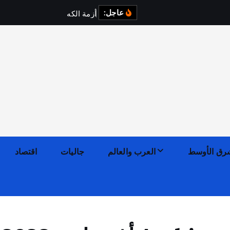
عاجل:
أ
ز
م
ة
ا
ل
ك
ه
ر
ب
ا
ء
ف
ي
ا
رق الأوسط
العرب والعالم
جاليات
اقتصاد