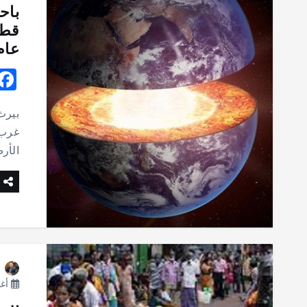
باح
عام
بيرث
غرب 
الأر
أغسط