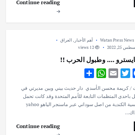
Continue reading
p
o
p
k
Watan Press News
أهم الأخبار
,
العراق
س 25, 2022
12 views
ايسترو …. وطبول الحرب !!
S
W
E
T
F
h
h
m
w
ac
 / كريمة محسن الأسدي دار حديث بيني وبين مديرتي في
ar
at
ai
it
e
ل باحدى المتظمات التابعة للأمم المتحدة وقد كانت تحمل
e
s
l
te
b
الجنسية الكندية من اصل سوداني عبر ماسنجر الياهو yahoo
A
r
o
اك…
p
o
Continue reading
p
k