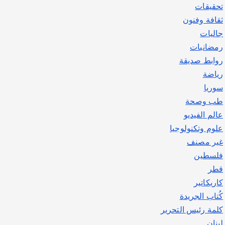
تحقيقات
ثقافة وفنون
جاليات
رمضانيات
روابط صديقة
رياضة
سوريا
طب وصحة
عالم الفيديو
علوم وتكنولوجيا
غير مصنف
فلسطين
قطر
كاريكاتير
كُتاب الجريدة
كلمة رئيس التحرير
لبنان