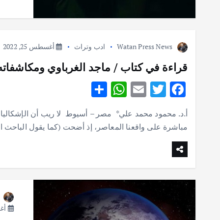
Watan Press News
ادب وتراث
أغسطس 25, 2022
قراءة في كتاب / ماجد الغرباوي ومكاشفات
S
W
E
T
F
h
h
m
w
ac
أ.د. محمود محمد علي* مصر – أسيوط لا ريب أن الإشكاليات
ar
at
ai
it
e
مباشرة على واقعنا المعاصر، إذ أضحت (كما يقول الباحث ا
e
s
l
te
b
A
r
o
p
o
p
k
أغسط