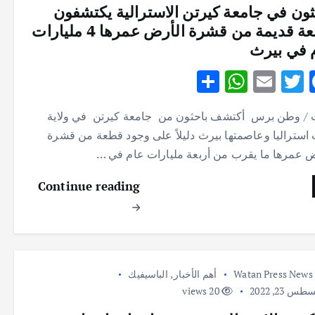
ثون في جامعة كيرتن الاسترالية يكتشفون
قطعة قديمة من قشرة الأرض عمرها 4 مليارات
 في بيرث
S
W
E
T
F
h
h
m
w
ac
 / وطن برس أكتشف باحثون من جامعة كيرتن في ولاية
ar
at
ai
it
e
استراليا وعاصمتها بيرث دليلاً على وجود قطعة من قشرة
e
s
l
te
b
ض عمرها ما يقرب من أربعة مليارات عام في …
A
r
o
Continue reading
p
o
p
k
Watan Press News
أهم الأخبار
,
الباسيفيك
س 23, 2022
20 views