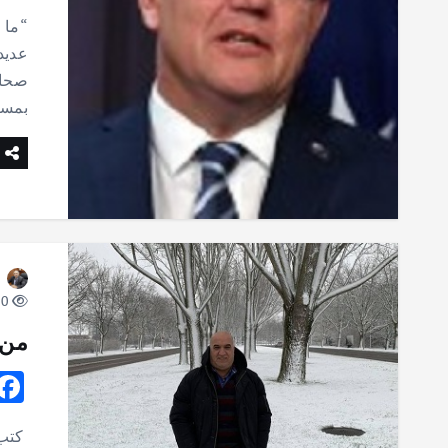
“ما 
عديد
صحاف
بمس
10 views
من 
كتب 