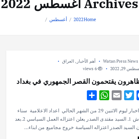
Archives أغسطس 2022
Home
2022
أغسطس
Watan Press News
أهم الأخبار
,
العراق
س 29, 2022
6 views
اهرون يقتحمون القصر الجمهوري في بغداد
S
W
E
T
F
h
h
m
w
ac
اخر اخبار ليوم الاثنين 29 من الشهر الحالي اعداد الاعلامية سناء
ar
at
ai
it
e
النقاش 1. السيد مقتدى الصدر يعلن اعتزاله العمل السياسي 2.بعد
e
s
l
te
b
ن السيد الصدر اعتزاله السياسة خروج مجاميع من ابناء…
A
r
o