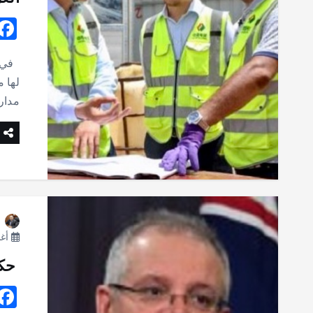
في ا
لها 
مدار
أغسط
حكو