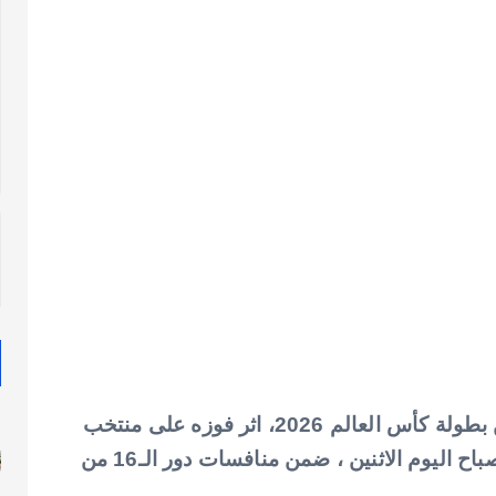
تأهل المنتخب الإنجليزي إلى الدور ربع النهائي من بطولة كأس العالم 2026، اثر فوزه على منتخب
المكسيك بنتيجة 3-2 في المباراة التي جمعتهما صباح اليوم الاثنين ، ضمن منافسات دور الـ16 من