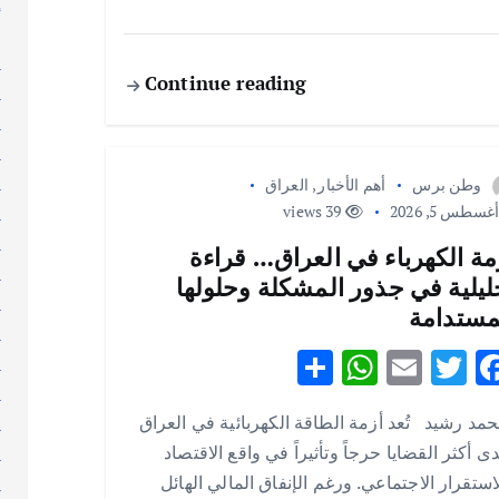
إ
إ
ا
Continue reading
ا
ا
ا
ا
وطن برس
أهم الأخبار
,
العراق
ا
غسطس 5, 2026
39 views
ا
مة الكهرباء في العراق… قراءة
ا
ليلية في جذور المشكلة وحلولها
ا
مستدامة
ا
S
W
E
T
F
ا
h
h
m
w
ac
ا
مد رشيد تُعد أزمة الطاقة الكهربائية في العراق
ا
ar
at
ai
it
e
ى أكثر القضايا حرجاً وتأثيراً في واقع الاقتصاد
ا
e
s
l
te
b
استقرار الاجتماعي. ورغم الإنفاق المالي الهائل
ا