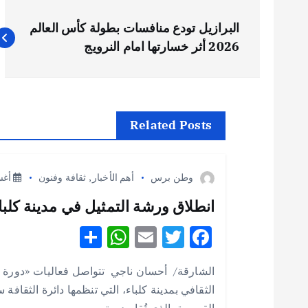
ت
البرازيل تودع منافسات بطولة كأس العالم
ص
2026 أثر خسارتها امام النرويج
فّ
ح
Related Posts
ا
وطن برس
أهم الأخبار
,
ثقافة وفنون
أغسطس
ل
انطلاق ورشة التمثيل في مدينة كلباء 
S
W
E
T
F
م
h
h
m
w
ac
الشارقة/ أحسان ناجي تتواصل فعاليات «دورة 
ق
e
it
ai
at
ar
الثقافي بمدينة كلباء، التي تنظمها دائرة الثقافة
e
s
l
te
b