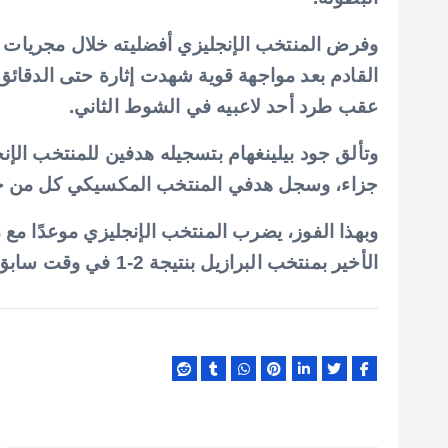
p
o
p
k
وفرض المنتخب الإنجليزي أفضليته خلال مجريات ال
القادم بعد مواجهة قوية شهدت إثارة حتى الدقائق 
عقب طرد أحد لاعبيه في الشوط الثاني.
وتألق جود بيلينغهام بتسجيله هدفين للمنتخب الإ
جزاء، وسجل هدفي المنتخب المكسيكي كل من جول
وبهذا الفوز، يضرب المنتخب الإنجليزي موعدًا مع م
الأخير بمنتخب البرازيل بنتيجة 2-1 في وقت سابق من منافسات دور الـ16.