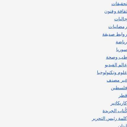
حقيقات
قافة وفنون
اليات
مضانيات
وابط صديقة
ياضة
وريا
ب وصحة
الم الفيديو
لوم وتكنولوجيا
ير مصنف
لسطين
طر
اريكاتير
ُتاب الجريدة
لمة رئيس التحرير
بنان