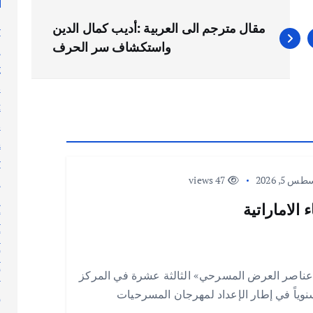
مقال مترجم الى العربية :أديب كمال الدين
y
واستكشاف سر الحرف
n
g
s
t
s
h
y
 5, 2026
47 views
l
n
الاماراتية
أ
أ
أ
عناصر العرض المسرحي» الثالثة عشرة في المركز
أ
 سنوياً في إطار الإعداد لمهرجان المسرحيات
إ