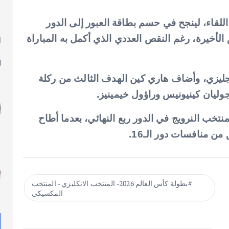
لقاء، لينجح في حسم بطاقة العبور إلى الدور
الأخيرة، رغم النقص العددي الذي أكمل به المباراة
ا
ل
نجليزي، وأضاف هاري كين الهدف الثالث من ركلة
يان كينيونيس وراؤول خيمينيز.
نتخب النرويج في الدور ربع النهائي، بعدما أطاح
بطولة كأس العالم 2026- المنتخب الانكليزي - المنتخب
المكسيكي