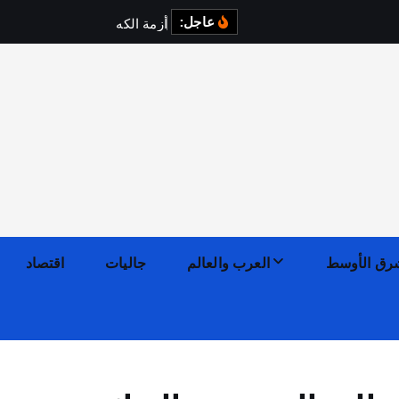
عاجل:
أ
ز
م
ة
ا
ل
ك
ه
ر
ب
ا
ء
ف
ي
رق الأوسط
العرب والعالم
جاليات
اقتصاد