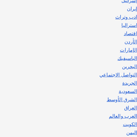
سرائيل
يوليو 30, 2026
2
يران
دب وتراث
ستراليا
قتصاد
لأردن
لإمارات
لباسيفيك
لبحرين
لتواصل الاجتماعي
لجريدة
لسعودية
لشرق الأوسط
لعراق
لعرب والعالم
لكويت
ليمن