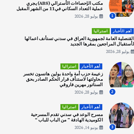
الاجسام
مكتب الإحصاءات الأسترالي (ABS) يجري
عملية التعداد السكاني في11 من الشهر المقبل
يوليو 30, 2026
2
يوليو 28, 2026
1
أهم الأخبار
استراليا
أهم الأخبار
تحقيقات
لقنصلية العامة لجمهورية العراق في سدني تستأنف اعمالها
هوي آن… مدينة الفوانيس وسحر
أستقبال المراجعين بمقرها الجديد
التاريخ
يوليو 28, 2026
يوليو 30, 2026
3
أهم الأخبار
استراليا
زعيمة حزب أمة واحدة بولين هانسون تخسر
أهم الأخبار
استراليا
محاولتها لاستنأف قرار الحكم الصادر بحق
مكتب الإحصاءات الأسترالي (ABS)
السناتور مهرين فاروقي
يجري عملية التعداد السكاني في11
يوليو 28, 2026
2
من الشهر المقبل
يوليو 28, 2026
4
أهم الأخبار
استراليا
مسرح الوعد في سدني تقدم المسرحية
الكوميدية الهادفة ” من الباب للباب “
أهم الأخبار
ثقافة وفنون
يونيو 14, 2026
3
انطلاق ورشة التمثيل في مدينة كلباء الاماراتية