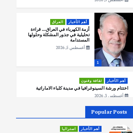
أهم الأخبار
العراق
أزمة الكهرباء في العراق… قراءة
تحليلية في جذور المشكلة وحلولها
المستدامة
أغسطس 5, 2026
1
أهم الأخبار
ثقافة وفنون
اختتام ورشة السينوغرافيا في مدينة كلباء الاماراتية
أغسطس 3, 2026
Popular Posts
أهم الأخبار
جاليات
غير مصنف
قصة نجاح العراقي عمر الشمري الذي
أهم الأخبار
استراليا
اصبح بطلاً لأستراليا بلعبة كمال