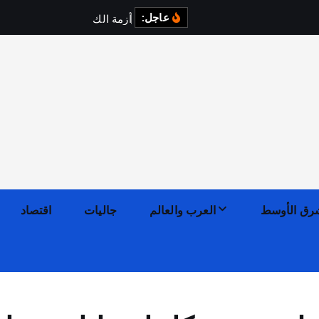
عاجل:
أ
ز
م
ة
ا
ل
ك
ه
ر
ب
ا
ء
رق الأوسط
العرب والعالم
جاليات
اقتصاد