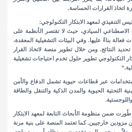
إ
رة اتخاذ القرارات الحساسة.
إ
يس التنفيذي لمعهد الابتكار التكنولوجي:
إ
ا
بل من الذكاء الاصطناعي السيادي، حيث لا تقتصر الأنظمة على
ا
 فعالة بناءً عليها. وفي البيئات التشغيلية المعقدة،
ا
يد النتائج. ومن خلال تطوير منصة لاتخاذ القرار
ا
ار التكنولوجي تطوير حلول تخدم احتياجات تشغيلية
ا
ية.”
ا
ا
 العديد من الاستخدامات عبر قطاعات حيوية تشمل الدفاع والأمن
ا
ية التحتية الحيوية والمدن الذكية والتنقل والطاقة
ا
واللوجستية.
ا
ا
ُورت ضمن منظومة الأبحاث التابعة لمعهد الابتكار
ا
ن مزودين خارجيين. كما تعتمد المنصة على بنية مرنة
ا
 بدلاً من حصر المستخدم ضمن نظام أو مورد واحد.