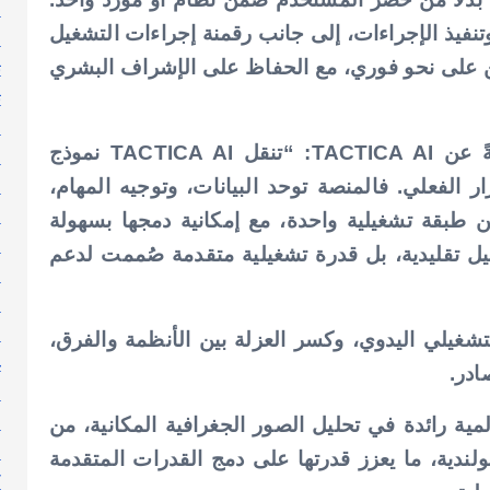
ا
وتنفيذ الإجراءات، إلى جانب رقمنة إجراءات التشغيل
ا
ين على نحو فوري، مع الحفاظ على الإشراف البشري
ت
ث
ج
ومن جانبه، قال الدكتور شوقي القاسمي، نيابةً عن TACTICA AI: “تنقل TACTICA AI نموذج
ر
ر
الفعلي. فالمنصة توحد البيانات، وتوجيه المهام،
ر
 طبقة تشغيلية واحدة، مع إمكانية دمجها بسهولة
س
يل تقليدية، بل قدرة تشغيلية متقدمة صُممت لدعم
ط
ع
ع
غيلي اليدوي، وكسر العزلة بين الأنظمة والفرق،
غ
ادر.
ف
ق
 مع جهات عالمية رائدة في تحليل الصور الجغرافية المكانية، من
ك
 شركة Safran الفرنسية وشركة Satim البولندية، ما يعزز قدرتها على دمج القدرات المتقدمة
ك