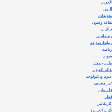
لكويت
ليمن
حقيقات
قافة وفنون
اليات
مضانيات
وابط صديقة
ياضة
وريا
ب وصحة
الم الفيديو
لوم وتكنولوجيا
ير مصنف
لسطين
طر
اريكاتير
ُتاب الجريدة