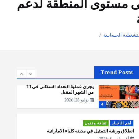
ي على مستوى المنطقة لدعم
يوليو 30, 2026
2
أهم الأخبار
تحقيقات
هوي آن… مدينة الفوانيس وسحر
التاريخ
يوليو 30, 2026
3
Trend Posts
أهم الأخبار
استراليا
مكتب الإحصاءات الأسترالي (ABS)
يجري عملية التعداد السكاني في11
من الشهر المقبل
يوليو 28, 2026
4
أهم الأخبار
ثقافة وفنون
انطلاق ورشة التمثيل في مدينة كلباء الاماراتية
أغسطس 5, 2026