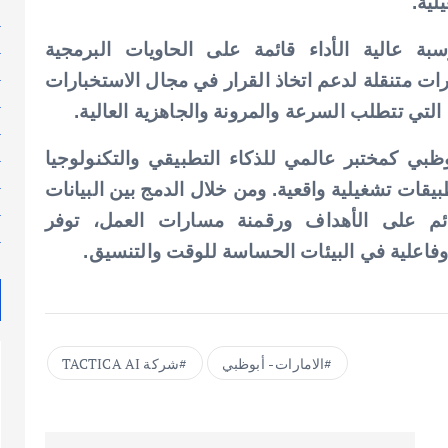
لية.
ك
ل
 عالية الأداء قائمة على الحاويات البرمجية
ل
Containe)، بما يوفر قدرات متنقلة لدعم اتخاذ القرار في مجال الاستخبارات
م
 التي تتطلب السرعة والمرونة والجاهزية العالية.
م
م
TACTIC تنامي دور أبوظبي كمختبر عالمي للذكاء التطبيقي والتكنولوجيا
م
بيقات تشغيلية واقعية. ومن خلال الدمج بين البيانات
م
قائم على الأهداف ورقمنة مسارات العمل، توفر
م
الامارات - أبوظبي
شركة TACTICA AI