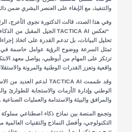
والتنفيذ، مع الإبقاء على العنصر البشري ضمن دائ
وفي هذا الصدد، قالت الدكتورة نجوى الأعرج، الرئ
“تعكس TACTICA AI الجيل المق
تحليل البيانات، بل تدعم القدرة على اتخاذ إجراءات
تمثل السرعة ووضوح الرؤية عوامل حاسمة في تحد
ترتكز على المهام من أبوظبي، يواصل معهد الابتك
واقعية وتعزز القدرات الوطنية والمرونة والاستقلال
وقد صُممت TACTICA AI لدعم
الوطني وإدارة الأزمات والاستجابة للطوارئ والبن
والمرافق والبيئة والاستدامة والعمليات الصناعية 
وتجمع المنصة بين نماذج ذكاء اصطناعي مملوكة ط
التكنولوجي، وأفضل النماذج والتقنيات العالمية م
تتيح دمج تكنولوجيا متعددة من مزودين مختلفين،