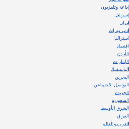
اصبح بطلاً لأستراليا بلعبة كمال
ذاعة وتلفزيون
الاجسام
سرائيل
يوليو 30, 2026
2
يران
دب وتراث
ستراليا
قتصاد
لأردن
لإمارات
لباسيفيك
لبحرين
لتواصل الاجتماعي
لجريدة
لسعودية
لشرق الأوسط
لعراق
لعرب والعالم