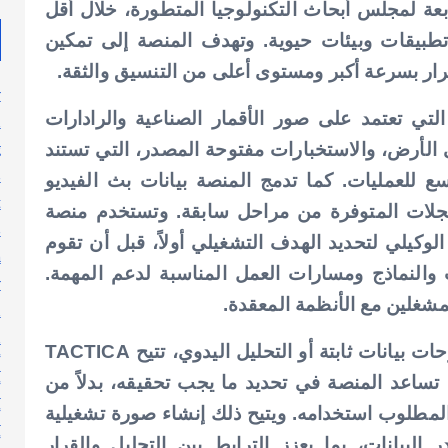
لتابعة لمجلس أبحاث التكنولوجيا المتطورة، خلال أقل
من تطبيقات وبيئات حيوية. وتهدف المنصة إلى تمكين
قرار بسرعة أكبر ومستوى أعلى من التنسيق والثقة.
y
التي تعتمد على صور الأقمار الصناعية والرادارات
n
g
 الأرض، والاستخبارات مفتوحة المصدر، التي تستند
s
ع للعمليات. كما تدمج المنصة بيانات بث الفيديو
t
سجلات المتوفرة من مراحل سابقة. وتستخدم منصة
s
ناعي الوكيلي لتحديد الهدف التشغيلي أولاً، قبل أن تقوم
h
 والنماذج ومسارات العمل المناسبة لدعم المهمة.
y
لمشغلين مع الأنظمة المعقدة.
l
n
فعلى خلاف الأنظمة التقليدية التي تعتمد على لوحات بيانات ثابتة أو التحليل اليدوي، تتيح TACTICA
أ
حيث تساعد المنصة في تحديد ما يجب تحقيقه، بدلاً من
أ
ت المطلوب استخدامه. ويتيح ذلك إنشاء صورة تشغيلية
أ
بيانات، بما يعزز الترابط بين التحليل والقرار
أ