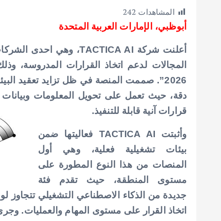
h
h
m
w
ac
المشاهدات
242
ar
at
ai
it
e
أبوظبي، الإمارات العربية المتحدة
e
s
l
te
b
A
r
o
أعلنت شركة TACTICA AI، و
p
o
المجالات لدعم اتخاذ القرارات المدروسة، و
p
k
2026”. صممت المنصة في ظل تزايد تعقيد البي
دقة، حيث تعمل على تحويل المعلومات وبيانات أج
قرارات آنية قابلة للتنفيذ.
وأثبتت TACTICA AI فعاليتها ضمن
بيئات تشغيلية فعلية، وهي أول
المنصات من هذا النوع المطورة على
مستوى المنطقة، حيث تقدم فئة
جديدة من الذكاء الاصطناعي التشغيلي تتجاوز لوحا
اتخاذ القرار على مستوى المهام والعمليات. وجرى