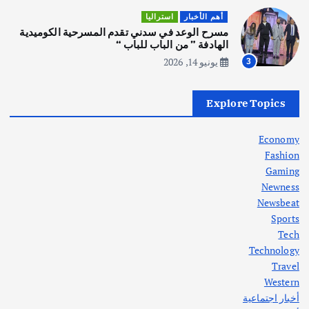
أهم الأخبار
ثقافة وفنون
أهم الأخبار
استراليا
انطلاق ورشة التمثيل في مدينة كلباء الاماراتية
مسرح الوعد في سدني تقدم المسرحية الكوميدية
أغسطس 5, 2026
الهادفة ” من الباب للباب “
يونيو 14, 2026
3
أهم الأخبار
العراق
أزمة الكهرباء في العراق… قراءة تحليلية
Explore Topics
في جذور المشكلة وحلولها المستدامة
أغسطس 5, 2026
Economy
Fashion
Gaming
Newness
1
Newsbeat
Sports
أهم الأخبار
ثقافة وفنون
Tech
اختتام ورشة السينوغرافيا في مدينة كلباء الاماراتية
Technology
أغسطس 3, 2026
Travel
Western
أخبار اجتماعية
أهم الأخبار
جاليات
غير مصنف