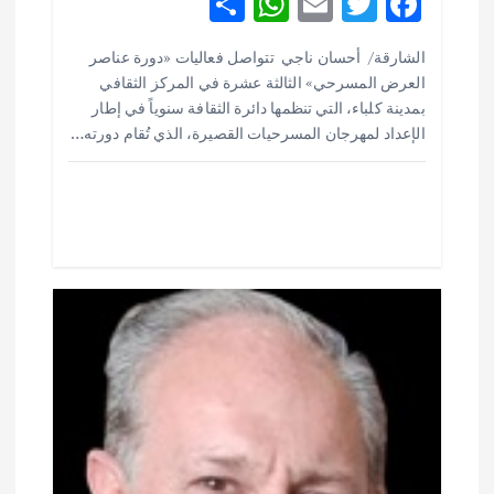
ل
S
W
E
T
F
h
h
m
w
ac
ا
الشارقة/ أحسان ناجي تتواصل فعاليات «دورة عناصر
ar
at
ai
it
e
العرض المسرحي» الثالثة عشرة في المركز الثقافي
ت
e
s
l
te
b
بمدينة كلباء، التي تنظمها دائرة الثقافة سنوياً في إطار
o
r
A
الإعداد لمهرجان المسرحيات القصيرة، الذي تُقام دورته…
p
o
p
k