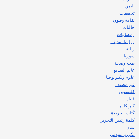
اليمن
تحقيقات
ثقافة وفنون
جاليات
رمضانيات
روابط صديقة
رياضة
سوريا
طب وصحة
عالم الفيديو
علوم وتكنولوجيا
غير مصنف
فلسطين
قطر
كاريكاتير
كُتاب الجريدة
كلمة رئيس التحرير
لبنان
لكي يا سيدتي