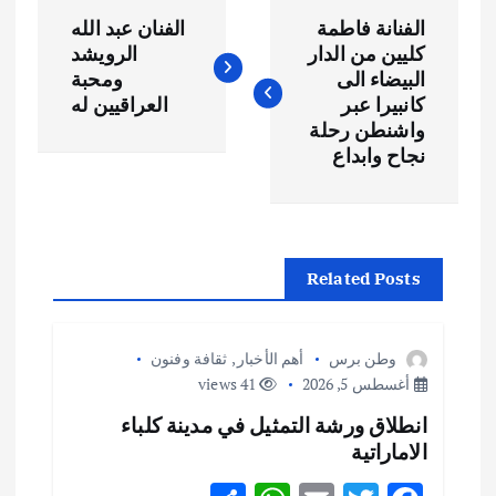
ت
الفنانة فاطمة
الفنان عبد الله
ص
كليين من الدار
الرويشد
البيضاء الى
ومحبة
فّ
كانبيرا عبر
العراقيين له
واشنطن رحلة
ح
نجاح وابداع
ا
ل
Related Posts
م
وطن برس
أهم الأخبار
,
ثقافة وفنون
ق
أغسطس 5, 2026
41 views
انطلاق ورشة التمثيل في مدينة كلباء
ا
الاماراتية