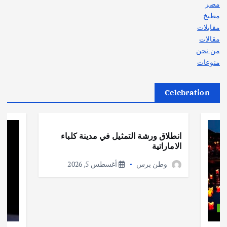
مصر
مطبخ
مقابلات
مقالات
من نحن
منوعات
Celebration
أهم الأخبار
ثقافة وفنون
انطلاق ورشة التمثيل في مدينة كلباء
الاماراتية
وطن برس
أغسطس 5, 2026
ات