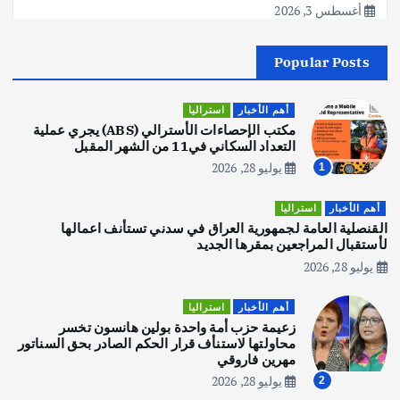
أغسطس 3, 2026
Popular Posts
أهم الأخبار
جاليات
غير مصنف
قصة نجاح العراقي عمر الشمري الذي
اصبح بطلاً لأستراليا بلعبة كمال الاجسام
أهم الأخبار
استراليا
يوليو 30, 2026
مكتب الإحصاءات الأسترالي (ABS) يجري عملية
2
التعداد السكاني في11 من الشهر المقبل
يوليو 28, 2026
1
أهم الأخبار
تحقيقات
هوي آن… مدينة الفوانيس وسحر التاريخ
أهم الأخبار
استراليا
يوليو 30, 2026
القنصلية العامة لجمهورية العراق في سدني تستأنف اعمالها
3
لأستقبال المراجعين بمقرها الجديد
يوليو 28, 2026
أهم الأخبار
استراليا
مكتب الإحصاءات الأسترالي (ABS) يجري
أهم الأخبار
استراليا
عملية التعداد السكاني في11 من الشهر
زعيمة حزب أمة واحدة بولين هانسون تخسر
المقبل
محاولتها لاستنأف قرار الحكم الصادر بحق السناتور
يوليو 28, 2026
مهرين فاروقي
4
يوليو 28, 2026
2