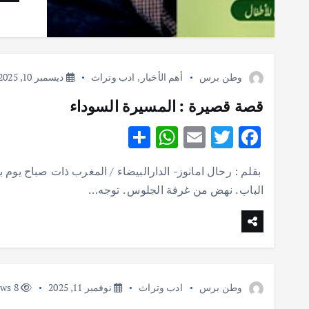
وطن برس
أهم الأخبار
,
ادب وتراث
ديسمبر 10, 2025
قصة قصيرة : المسيرة السوداء
S
W
E
T
F
h
h
m
w
ac
بقلم : رحال امانوز- الدارالبيضاء / المغرب ذات صباح يوم 
ar
at
ai
it
e
الباب . نهض من غرفة الجلوس . توجه…
e
s
l
te
b
A
r
o
p
o
p
k
وطن برس
ادب وتراث
نوفمبر 11, 2025
8 views