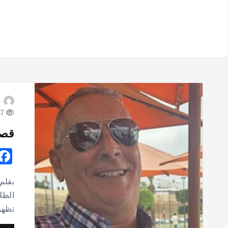
27 views
قصة
بقلم
الظل
تظهر