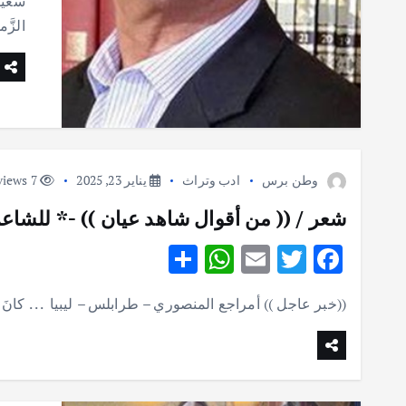
سعيد 
الزَّ
وطن برس
ادب وتراث
يناير 23, 2025
7 views
شعر / (( من أقوال شاهد عيان )) -* للشاعر
S
W
E
T
F
h
h
m
w
ac
((خبر عاجل )) أمراجع المنصوري – طرابلس – ليبيا . . . كانَ لابُدَّ
ar
at
ai
it
e
e
s
l
te
b
A
r
o
p
o