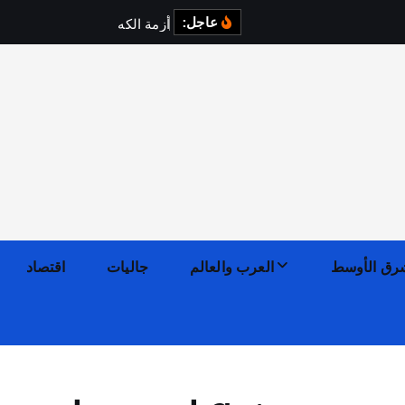
عاجل:
أ
ز
م
ة
ا
ل
ك
ه
ر
ب
ا
ء
ف
ي
ا
رق الأوسط
العرب والعالم
جاليات
اقتصاد