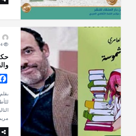
24 views
حكا
وال
بقلم
للأط
التا
مريم