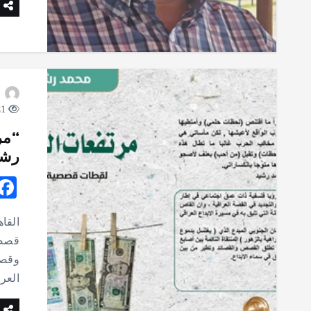
21 views
“مر
رشي
القا
قصصي
وقصص
العر