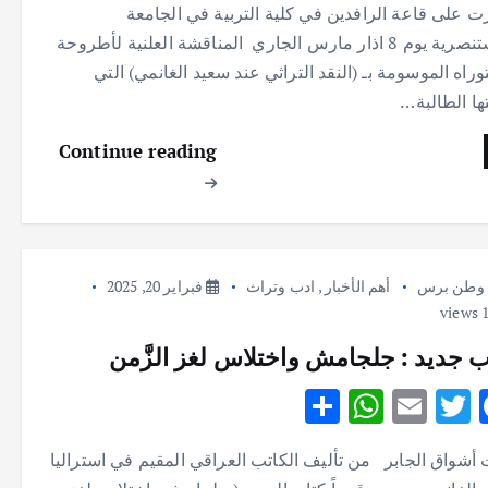
على قاعة الرافدين في كلية التربية في الجامعة
ar
at
ai
it
e
المستنصرية يوم 8 اذار مارس الجاري المناقشة العلنية لأطروحة
e
s
l
te
b
وراه الموسومة بـ (النقد التراثي عند سعيد الغانمي) التي
A
r
o
ها الطالبة…
p
o
Continue reading
p
k
وطن برس
أهم الأخبار
,
ادب وتراث
فبراير 20, 2025
ب جديد : جلجامش واختلاس لغز الزَّمن
S
W
E
T
F
h
h
m
w
ac
 أشواق الجابر من تأليف الكاتب العراقي المقيم في استراليا
ar
at
ai
it
e