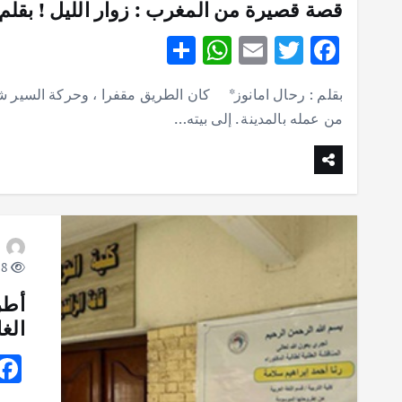
قصة قصيرة من المغرب : زوار الليل ! بقلم 
S
W
E
T
F
h
h
m
w
ac
بقلم : رحال امانوز* كان الطريق مقفرا ، وحركة السير شبه
ar
at
ai
it
e
من عمله بالمدينة . إلى بيته…
e
s
l
te
b
A
r
o
p
o
p
k
8 views
أط
الغ