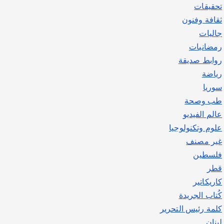
تحقيقات
ثقافة وفنون
جاليات
رمضانيات
روابط صديقة
رياضة
سوريا
طب وصحة
عالم الفيديو
علوم وتكنولوجيا
غير مصنف
فلسطين
قطر
كاريكاتير
كُتاب الجريدة
كلمة رئيس التحرير
لبنان