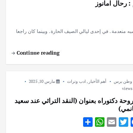
: رحال امانوز
 منعدمة . في إحدى ليالي الصيف الحارة . وبينما كان راجعا
Continue reading
وطن برس
أهم الأخبار
,
ادب وتراث
مارس 10, 2025
روحة دكتوراه بعنوان (النقد التراثي عند سعيد
انمي)
S
W
E
T
F
h
h
m
w
ac