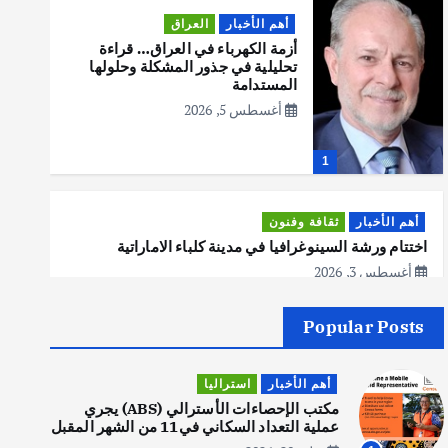
أهم الأخبار
العراق
أزمة الكهرباء في العراق… قراءة
تحليلية في جذور المشكلة وحلولها
المستدامة
أغسطس 5, 2026
1
أهم الأخبار
ثقافة وفنون
اختتام ورشة السينوغرافيا في مدينة كلباء الاماراتية
أغسطس 3, 2026
Popular Posts
أهم الأخبار
جاليات
غير مصنف
قصة نجاح العراقي عمر الشمري الذي
أهم الأخبار
استراليا
اصبح بطلاً لأستراليا بلعبة كمال
الاجسام
مكتب الإحصاءات الأسترالي (ABS) يجري
عملية التعداد السكاني في11 من الشهر المقبل
يوليو 30, 2026
2