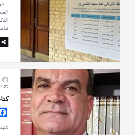
جرت 
الدكت
قدّمت
12 views
كتا
كتبت