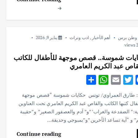
p
k
وطن برس
أهم الأخبار
,
ادب وتراث
يناير 9, 2026
يات شموسة.. قصص موجهة للأطفال للكاتب
قاص عبد الكريم العامري
S
W
E
T
F
h
h
m
w
ac
: طارق العمراوي/ تونس حكايات شموسة “قصص موجهة
ar
at
ai
it
e
فال كتبها الكاتب والقاص عبد الكريم العامري تحت العناوين
e
s
l
te
b
لية:” الضفدعة والغراب’”و” آدم والعصفور الصغير” و”حقيبة
A
r
o
” و “آية تساعد الآخرين”و”بمبوجي وحديقة…
p
o
Continue reading