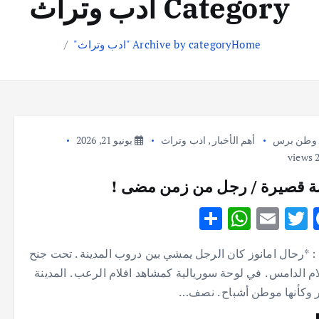
Category ادب وتراث
Home
Archive by category "ادب وتراث"
وطن برس
أهم الأخبار
,
ادب وتراث
يونيو 21, 2026
 قصيرة / رجل من زمن مضى !
S
W
E
T
F
h
h
m
w
ac
 : *رحال امانوز كان الرجل يمشي بين دروب المدينة . تحت جنح
ar
at
ai
it
e
ام الدامس . في لوحة سوريالية كمشاهد افلام الرعب . المدينة
e
s
l
te
b
 وكأنها موطن أشباح . نصف…
A
r
o