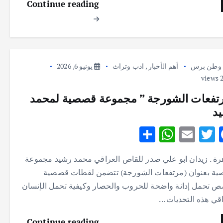
Continue reading
p
o
p
k
وطن برس
أهم الأخبار
,
ادب وتراث
يونيو 6, 2026
تفعات الشورجة ” مجموعة قصصية لمحمد
د
S
W
E
T
F
h
h
m
w
ac
هرة . زيدان ابو علي صدر للقاص العراقي محمد رشيد مجموعة
ar
at
ai
it
e
ة بعنوان (مرتفعات الشورجة) تتضمن لقطات قصصية
e
s
l
te
b
 تحمل إدانة واضحة للحروب والحصار وكيفية تحمل الإنسان
A
r
o
اقي هذه التحديات…
p
o
Continue reading