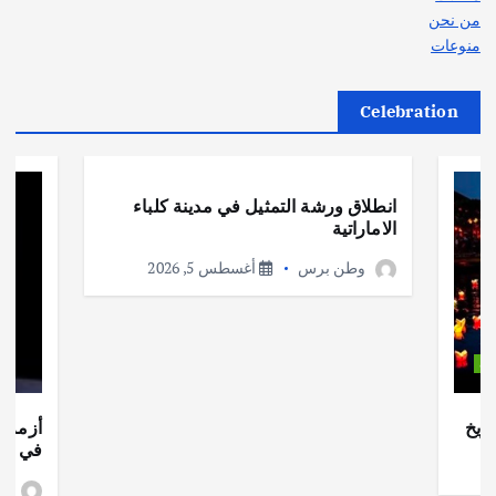
من نحن
منوعات
Celebration
أهم الأخبار
ثقافة وفنون
انطلاق ورشة التمثيل في مدينة كلباء
الاماراتية
وطن برس
أغسطس 5, 2026
ات
ريخ
أزمة ا
في جذو
وط