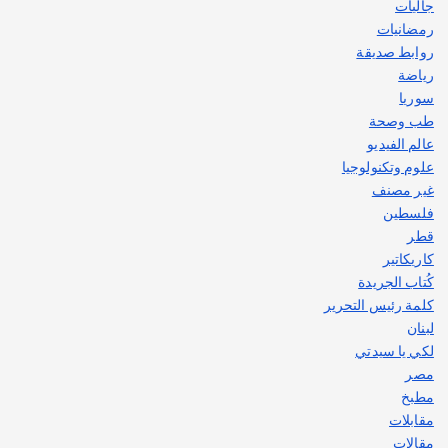
جاليات
رمضانيات
روابط صديقة
رياضة
سوريا
طب وصحة
عالم الفيديو
علوم وتكنولوجيا
غير مصنف
فلسطين
قطر
كاريكاتير
كُتاب الجريدة
كلمة رئيس التحرير
لبنان
لكي يا سيدتي
مصر
مطبخ
مقابلات
مقالات