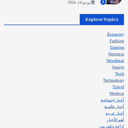
يونيو 14, 2026
3
أهم الأخبار
العراق
أزمة الكهرباء في العراق… قراءة تحليلية
Explore Topics
في جذور المشكلة وحلولها المستدامة
أغسطس 5, 2026
Economy
Fashion
Gaming
Newness
1
Newsbeat
Sports
أهم الأخبار
ثقافة وفنون
Tech
اختتام ورشة السينوغرافيا في مدينة كلباء الاماراتية
Technology
أغسطس 3, 2026
Travel
Western
أخبار اجتماعية
أهم الأخبار
جاليات
غير مصنف
أخبار عالمية
قصة نجاح العراقي عمر الشمري الذي
اصبح بطلاً لأستراليا بلعبة كمال الاجسام
أخبار عربية
يوليو 30, 2026
أهم الأخبار
2
إذاعة وتلفزيون