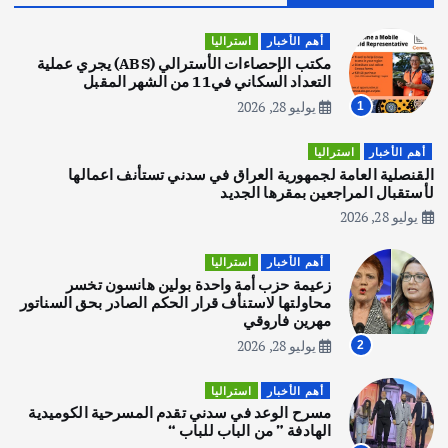
قصة نجاح العراقي عمر الشمري الذي
اصبح بطلاً لأستراليا بلعبة كمال الاجسام
أهم الأخبار
استراليا
يوليو 30, 2026
مكتب الإحصاءات الأسترالي (ABS) يجري عملية
2
التعداد السكاني في11 من الشهر المقبل
يوليو 28, 2026
1
أهم الأخبار
تحقيقات
هوي آن… مدينة الفوانيس وسحر التاريخ
أهم الأخبار
استراليا
يوليو 30, 2026
القنصلية العامة لجمهورية العراق في سدني تستأنف اعمالها
3
لأستقبال المراجعين بمقرها الجديد
يوليو 28, 2026
أهم الأخبار
استراليا
مكتب الإحصاءات الأسترالي (ABS) يجري
أهم الأخبار
استراليا
عملية التعداد السكاني في11 من الشهر
زعيمة حزب أمة واحدة بولين هانسون تخسر
المقبل
محاولتها لاستنأف قرار الحكم الصادر بحق السناتور
يوليو 28, 2026
مهرين فاروقي
4
يوليو 28, 2026
2
أهم الأخبار
ثقافة وفنون
أهم الأخبار
استراليا
انطلاق ورشة التمثيل في مدينة كلباء الاماراتية
مسرح الوعد في سدني تقدم المسرحية الكوميدية
أغسطس 5, 2026
الهادفة ” من الباب للباب “