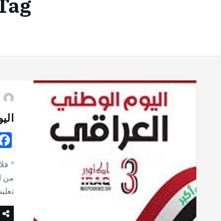
Tag العراق – العيد الوطني الع
الي
* فل
تعليماته