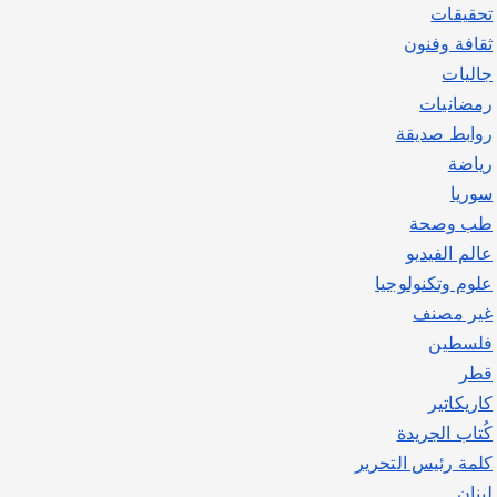
تحقيقات
ثقافة وفنون
جاليات
رمضانيات
روابط صديقة
رياضة
سوريا
طب وصحة
عالم الفيديو
علوم وتكنولوجيا
غير مصنف
فلسطين
قطر
كاريكاتير
كُتاب الجريدة
كلمة رئيس التحرير
لبنان