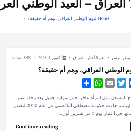
راقي
Home
اليوم الوطني العراقي، وهم أم حقيقة؟
وطن برس
أهم الأخبار
,
العراق
أكتوبر 4, 2025
6 views
وم الوطني العراقي، وهم أم حقيقة؟
S
W
E
T
F
h
h
m
w
ac
اح المشعل مثل امرأة عاقر تحلم بمولود جميل بعد رحلة عمر
ar
at
ai
it
e
من اليباب، جاءت حكومة مصطفى الكاظمي في عام 2020 لتصدر
e
s
l
te
b
ا في اعتبار يوم 3 من تشرين أول…
A
r
o
Continue reading
p
o