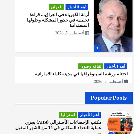
أهم الأخبار
العراق
أزمة الكهرباء في العراق… قراءة
تحليلية في جذور المشكلة وحلولها
المستدامة
أغسطس 5, 2026
1
أهم الأخبار
ثقافة وفنون
اختتام ورشة السينوغرافيا في مدينة كلباء الاماراتية
أغسطس 3, 2026
Popular Posts
أهم الأخبار
جاليات
غير مصنف
قصة نجاح العراقي عمر الشمري الذي
أهم الأخبار
استراليا
اصبح بطلاً لأستراليا بلعبة كمال
الاجسام
مكتب الإحصاءات الأسترالي (ABS) يجري
عملية التعداد السكاني في11 من الشهر المقبل
يوليو 30, 2026
2