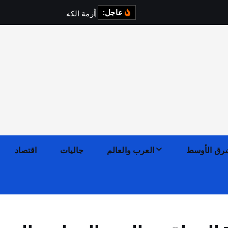
عاجل:
أ
ز
م
ة
ا
ل
ك
ه
ر
ب
ا
ء
ف
رق الأوسط
العرب والعالم
جاليات
اقتصاد