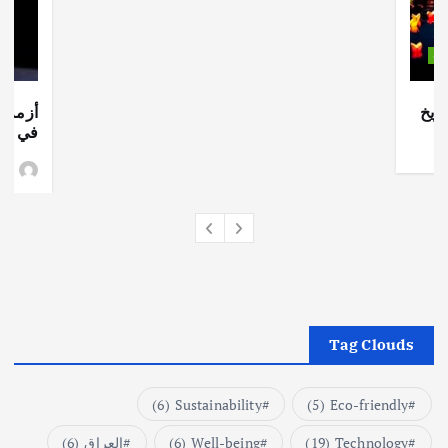
ات
ريخ
أزمة ا
في جذو
وط
Tag Clouds
(6)
Sustainability
(5)
Eco-friendly
Technology
(19)
Well-being
(6)
العراق
(6)