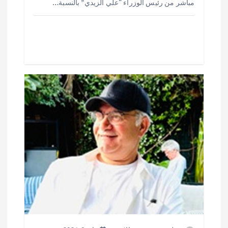
o
r
A
مباشر من رئيس الوزراء “علي الزيدي” بالنسبة…
p
o
p
k