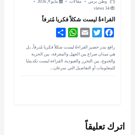
وطن برس
مقالات
مايو 9, 2026
34 views
القراءةُ ليست شكلاً فكريا مُترفاً
S
W
E
T
F
h
h
m
w
ac
أهم الأخبار
ثقافة وفنون
رافع بندر خضير القراءةُ ليست شكلاً فكريا مُترفاً , بل
ar
at
ai
it
e
اختتام ورشة السينوغرافيا في مدينة كلباء الاماراتية
هي ميدان صراع بين الجهل والمعرفة، بين الحرية
e
s
l
te
b
أغسطس 3, 2026
والخنوع، بين التحرر والعبودية. القراءة ليست تكديسًا
o
r
A
للمعلومات أو التفاصيل التي سرعان…
p
o
أهم الأخبار
جاليات
غير مصنف
قصة نجاح العراقي عمر الشمري الذي
p
k
اصبح بطلاً لأستراليا بلعبة كمال الاجسام
يوليو 30, 2026
2
أهم الأخبار
تحقيقات
اترك تعليقاً
هوي آن… مدينة الفوانيس وسحر التاريخ
يوليو 30, 2026
3