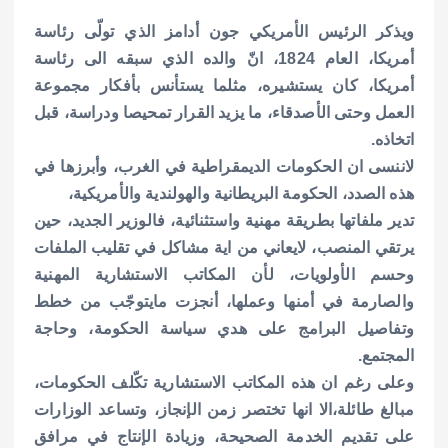
ويذكر الرئيس الأمريكي جون أدامز الذي تولّى رئاسة
أمريكا، العام 1824، انّ والده الذي سبقه الى رئاسة
أمريكا،
كان يستشيره، مثلما يستأنس بأفكار مجموعة
العمل وحتى الأصدقاء، ما يزيد القرار تمحيصا ودراسة، قبل
اتخاذه.
لاننسى ان الحكومات الديمقراطية في الغرب، وأبرزها في
هذه الصدد، الحكومة البريطانية والهولندية والأمريكية،
تدير ملفاتها بطريقة مهنية واستثنائية، فالوزير الجديد، حين
يرتقي المنصب، لايعاني من اية مشاكل في تقليب الملفات
وحسم الأولويات، لأن المكاتب الاستشارية المهنية
والصارمة في أمنها وعملها، أنجزت مايتوجّب من خطط
وتفاصيل البرامج على هدي سياسة الحكومة، وحاجة
المجتمع.
وعلى رغم ان هذه المكاتب الاستشارية تكّلف الحكومات،
مبالغ طائلة،الا انها تختصر زمن الإنجاز، وتساعد الوزارات
على تقديم الخدمة الصحيحة، وزيادة الإنتاج في مرافق