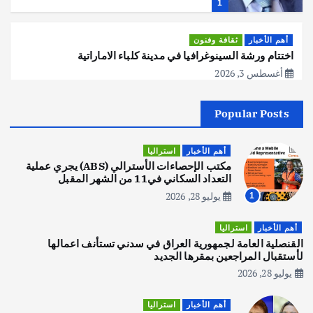
1
أهم الأخبار
ثقافة وفنون
اختتام ورشة السينوغرافيا في مدينة كلباء الاماراتية
أغسطس 3, 2026
Popular Posts
أهم الأخبار
جاليات
غير مصنف
قصة نجاح العراقي عمر الشمري الذي
اصبح بطلاً لأستراليا بلعبة كمال الاجسام
أهم الأخبار
استراليا
يوليو 30, 2026
مكتب الإحصاءات الأسترالي (ABS) يجري عملية
2
التعداد السكاني في11 من الشهر المقبل
يوليو 28, 2026
1
أهم الأخبار
تحقيقات
هوي آن… مدينة الفوانيس وسحر التاريخ
أهم الأخبار
استراليا
يوليو 30, 2026
القنصلية العامة لجمهورية العراق في سدني تستأنف اعمالها
3
لأستقبال المراجعين بمقرها الجديد
يوليو 28, 2026
أهم الأخبار
استراليا
مكتب الإحصاءات الأسترالي (ABS) يجري
أهم الأخبار
استراليا