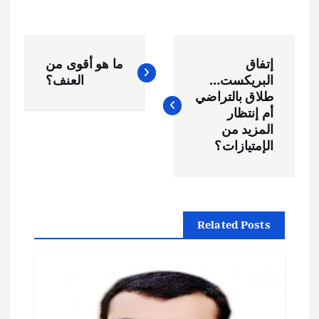
ت
إتفاق
ما هو أقوى من
ص
البريكست…
العنف؟
طلاق بالتراضي
فّ
أم إنتظار
المزيد من
ح
الإمتيازات؟
ا
ل
Related Posts
م
ق