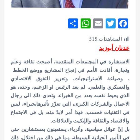
S
W
E
T
F
h
h
m
w
ac
المشاهدات
515
ar
at
ai
it
e
عدنان أبوزيد
e
s
l
te
b
A
r
o
الاستشارة في المجتمعات المتقدمة، أصبحت ثقافة وعلم
p
o
وتجارة، أفادت الأمم في إنجاح المشاريع ووضع الخطط
،
وصياغة الاستراتيجيات، وتعزيز التفوق الاقتصادي
p
k
والعسكري والعلمي.
لم يعد الرئيس او الزعيم، وحده، هو
الذي يحيط نفسه بعدد من الخبراء، وتعدى ذلك الى رجال
الاعمال والشركات الكبرى، التي تعزّز تأثيرهابخبراء، ليس
في التقنيات فحسب، فهذا أمر لابدّ منه، بل في الاجتماع
والاقتصاد والثقافة والإتكيت والعلاقات.
بل إنّ عوائل سياسية، وأثرياء، يستعينون بمستشارين حتى
في الأمور الحياتية البسيطة، وما في ذلك من اختلال، ذلك