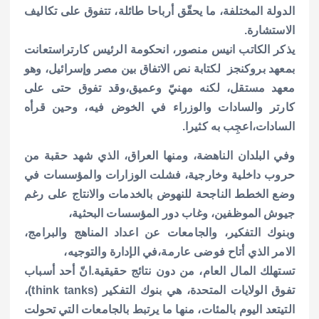
الدولة المختلفة، ما يحقّق أرباحا طائلة، تتفوق على تكاليف
الاستشارة.
يذكر الكاتب انيس منصور، انحكومة الرئيس كارتراستعانت
بمعهد بروكنجز‏ ‏ لكتابة نص الاتفاق بين مصر وإسرائيل، وهو
معهد مستقل، لكنه مهنيّ وعميق،وقد تفوق حتى على
كارتر والسادات والوزراء في الخوض فيه، وحين قرأه
السادات،اعجِب به كثيرا.‏
وفي البلدان الناهضة، ومنها العراق، الذي شهد حقبة من
حروب داخلية وخارجية، فشلت الوزارات والمؤسسات في
وضع الخطط الناجحة للنهوض بالخدمات والانتاج على رغم
جيوش الموظفين، وغاب دور المؤسسات البحثية،
وبنوك التفكير، والجامعات عن اعداد المناهج والبرامج،
الامر الذي أتاح فوضى عارمة،في الإدارة والتوجيه،
تستهلك المال العام، من دون نتائج حقيقية.
انّ أحد أسباب
تفوق الولايات المتحدة، هي بنوك التفكير (think tanks)،
التيتعد اليوم بالمئات، منها ما يرتبط بالجامعات التي تحولت