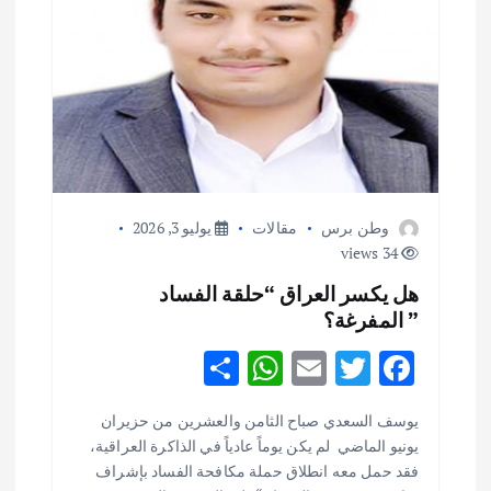
ا
ل
ا
ت
وطن برس
مقالات
يوليو 3, 2026
34 views
هل يكسر العراق “حلقة الفساد
” المفرغة؟
S
W
E
T
F
h
h
m
w
ac
يوسف السعدي صباح الثامن والعشرين من حزيران
ar
at
ai
it
e
يونيو الماضي لم يكن يوماً عادياً في الذاكرة العراقية،
e
s
l
te
b
فقد حمل معه انطلاق حملة مكافحة الفساد بإشراف