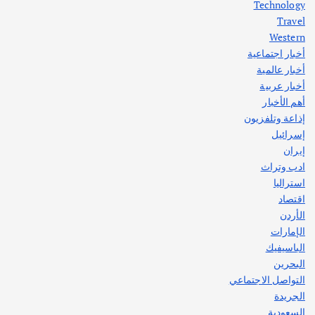
Technology
أغسطس 3, 2026
Travel
Western
أخبار اجتماعية
أهم الأخبار
جاليات
غير مصنف
أخبار عالمية
قصة نجاح العراقي عمر الشمري الذي
اصبح بطلاً لأستراليا بلعبة كمال الاجسام
أخبار عربية
يوليو 30, 2026
أهم الأخبار
2
إذاعة وتلفزيون
إسرائيل
إيران
ادب وتراث
استراليا
اقتصاد
الأردن
الإمارات
الباسيفيك
البحرين
التواصل الاجتماعي
الجريدة
السعودية