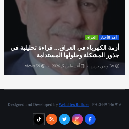
أهم الأخبار
ثقافة وفنون
اختتام ورشة السينوغرافيا في مدينة كلباء
الاماراتية
By
وطن برس
أغسطس 3, 2026
68 views
Designed and Developed by
Websites Builder
- PH:0449 146 916