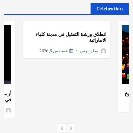
Celebration
أهم الأخبار
ثقافة وفنون
انطلاق ورشة التمثيل في مدينة كلباء
الاماراتية
وطن برس
أغسطس 5, 2026
ات
ريخ
أزمة ا
في جذو
وط