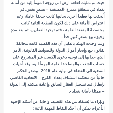
حيث تم تمليك قطعة ارض الى زوجة المومأ إليه من أمانة
بغداد في منطقةٍ مميزةٍ -العطيفية – بسعرٍ بخس، ثم
أُلحقت بها قطعةٌ أخرى بجانبها كانت حديقةً عامةً، رغم
اعتراض الأمانة على ذلك لكون القطعة الثانية كانت
مخصصةً للمنفعة العامة ، فتم توحيد العقارين، ثم بعد مدةٍ
وجيزة بيع بسعرٍ كبيرٍ جداً ..
ولما وجدت الهيئة بالدليل أن هذه القضية كانت مخالفةً
لقانون بيع وإيجار أموال الدولة وللضوابط القانونية، الأمر
الذي حدا بها إلى توجيه دعوى الكسب غير المشروع على
حساب الشعب والمصلحة العامة للمومأ اليه، وقد أحيلت
القضية الى القضاء في نهاية عام 2015.. وصدر الحكم
حالياً من محكمة استئناف بغداد -الكرخ – الاتحادية القاضي
بإبطال قيد تسجيل العقار السابق وإعادة ملكيته إلى الدولة
– ممثلةً بأمانة بغداد -.
وبإزاء ما يُستفاد من هذه القضية، وإجابةً عن أسئلة الإخوة
الأعزاء، يمكن أن أحدِّد النقاط المهمة الآتية :