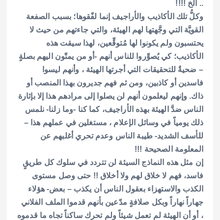
.. الخ !!!!
وكلُّ تلك الأكاذيب والأراجيف إنما لفّقوها؛ بسبب الصفعة
القويَّة التي وجَّهتها لهم الهيئة، والتي جاءتهم من حيث لا
يحتسبون ولم يكونوا لها مُتوقِّعين، لهذا سيقت هذه
الأكاذيب؛ كي يُصوِّروا للناس أنهم -أو من يمتّون اليهم بصلةٍ
– ضحيةٌ للتحقيقات التي أجرتها الهيئة ، وأنهم ليسوا
فاسدين أو كاذبين، ومن ثم فهم جديرون بهذا المنصب أو
ذاك. وإنهم ليعلمون أنهم لن يصلوا إلى مرادهم هذا إلا بإثارة
الناس ضدَّ الهيئة بهذه الأراجيف، كما كنا -وما زلنا- نلمس
ذلك يومياً في وسائل الإعلام ، مستغلين في عملهم هذا –
للأسف الشديد- طيبة الناس وعدم تحري أغلبهم عن
المعلومة الصحيحة !!!
إن مثل هذه النماذج السيئة لن تتردد في سلوك كل طريقٍ
فاسد، فهم لا خلاق لهم ولا أخلاق !! حتى وصل مستوى
الكذب والاستهزاء بعقول الناس أن يكذب – بعض- هؤلاء
جهاراً نهاراً وبكل صلافةٍ مدّعين بأنهم قدموا الملف الفلاني
، أو أن الهيئة لم تعمل شيئاً ولم تحرك ساكناً تجاه ما قدموه