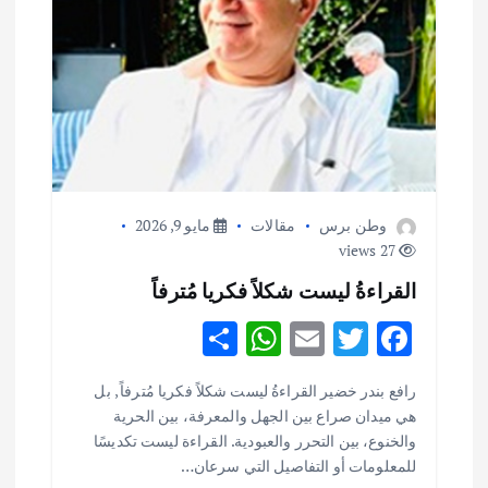
وطن برس
مقالات
مايو 9, 2026
27 views
القراءةُ ليست شكلاً فكريا مُترفاً
S
W
E
T
F
h
h
m
w
ac
أهم الأخبار
ثقافة وفنون
رافع بندر خضير القراءةُ ليست شكلاً فكريا مُترفاً , بل
ar
at
ai
it
e
اختتام ورشة السينوغرافيا في مدينة كلباء الاماراتية
هي ميدان صراع بين الجهل والمعرفة، بين الحرية
e
s
l
te
b
أغسطس 3, 2026
والخنوع، بين التحرر والعبودية. القراءة ليست تكديسًا
o
r
A
للمعلومات أو التفاصيل التي سرعان…