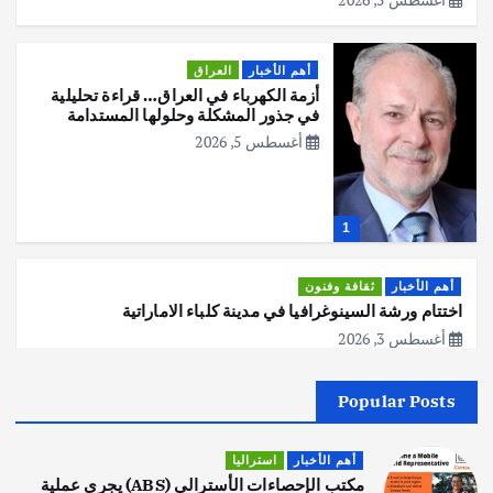
أهم الأخبار
العراق
أزمة الكهرباء في العراق… قراءة تحليلية
في جذور المشكلة وحلولها المستدامة
أغسطس 5, 2026
1
أهم الأخبار
ثقافة وفنون
اختتام ورشة السينوغرافيا في مدينة كلباء الاماراتية
أغسطس 3, 2026
Popular Posts
أهم الأخبار
جاليات
غير مصنف
قصة نجاح العراقي عمر الشمري الذي
اصبح بطلاً لأستراليا بلعبة كمال الاجسام
أهم الأخبار
استراليا
يوليو 30, 2026
مكتب الإحصاءات الأسترالي (ABS) يجري عملية
2