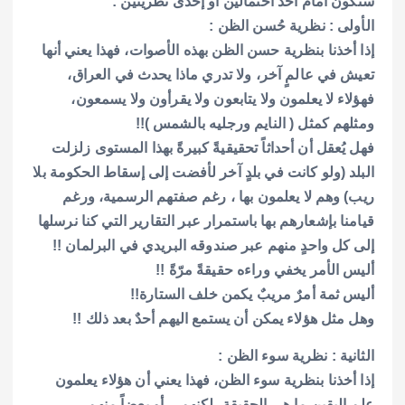
سنكون أمام أحد احتمالين أو إحدى نظريتين :
الأولى : نظرية حُسن الظن :
إذا أخذنا بنظرية حسن الظن بهذه الأصوات، فهذا يعني أنها
تعيش في عالمٍ آخر، ولا تدري ماذا يحدث في العراق،
فهؤلاء لا يعلمون ولا يتابعون ولا يقرأون ولا يسمعون،
ومثلهم كمثل ( النايم ورجليه بالشمس )!!
فهل يُعقل أن أحداثاً تحقيقيةً كبيرةً بهذا المستوى زلزلت
البلد (ولو كانت في بلدٍ آخر لأفضت إلى إسقاط الحكومة بلا
ريب) وهم لا يعلمون بها ، رغم صفتهم الرسمية، ورغم
قيامنا بإشعارهم بها باستمرار عبر التقارير التي كنا نرسلها
إلى كل واحدٍ منهم عبر صندوقه البريدي في البرلمان !!
أليس الأمر يخفي وراءه حقيقةً مرّةً !!
أليس ثمة أمرٌ مريبٌ يكمن خلف الستارة!!
وهل مثل هؤلاء يمكن أن يستمع اليهم أحدٌ بعد ذلك !!
الثانية : نظرية سوء الظن :
إذا أخذنا بنظرية سوء الظن، فهذا يعني أن هؤلاء يعلمون
علم اليقين ما هي الحقيقة، لكنهم – أو بعضاً منهم –