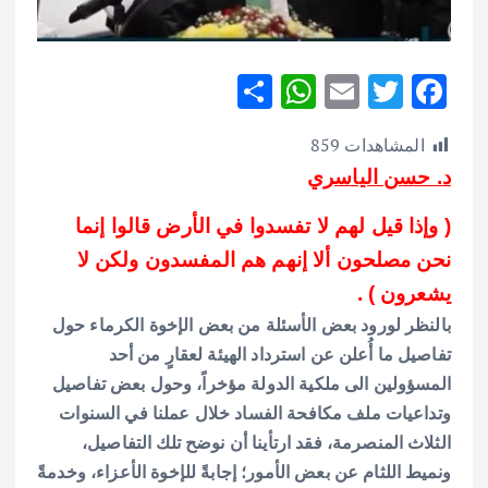
S
W
E
T
F
h
h
m
w
ac
المشاهدات
859
ar
at
ai
it
e
د. حسن الياسري
e
s
l
te
b
A
r
o
( وإذا قيل لهم لا تفسدوا في الأرض قالوا إنما
p
o
نحن مصلحون ألا إنهم هم المفسدون ولكن لا
p
k
يشعرون ) .
بالنظر لورود بعض الأسئلة من بعض الإخوة الكرماء حول
تفاصيل ما أُعلن عن استرداد الهيئة لعقارٍ من أحد
المسؤولين الى ملكية الدولة مؤخراً، وحول بعض تفاصيل
وتداعيات ملف مكافحة الفساد خلال عملنا في السنوات
الثلاث المنصرمة، فقد ارتأينا أن نوضح تلك التفاصيل،
ونميط اللثام عن بعض الأمور؛ إجابةً للإخوة الأعزاء، وخدمةً