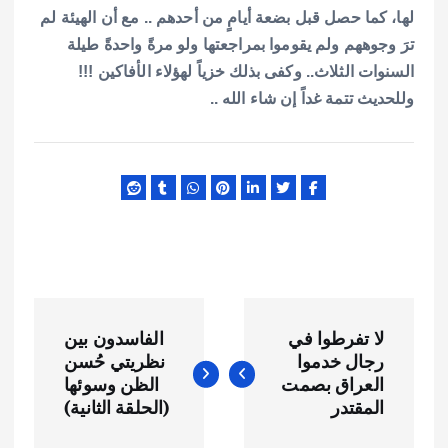
لها، كما حصل قبل بضعة أيامٍ من أحدهم .. مع أن الهيئة لم
ترَ وجوههم ولم يقوموا بمراجعتها ولو مرةً واحدةً طيلة
السنوات الثلاث.. وكفى بذلك خزياً لهؤلاء الأفاكين !!!
وللحديث تتمة غداً إن شاء الله ..
ت
لا تفرطوا في
الفاسدون بين
ص
رجال خدموا
نظريتي حُسن
العراق بصمت
الظن وسوئها
فّ
المقتدر
(الحلقة الثانية)