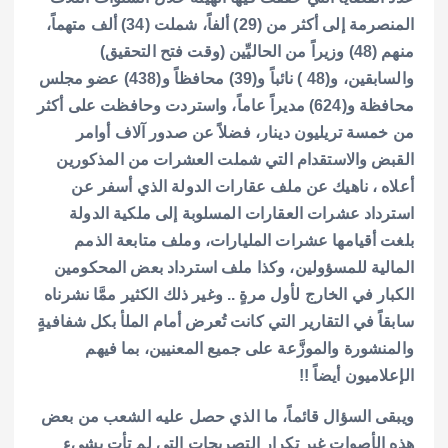
المنصرمة إلى أكثر من (29) ألفاً، شملت (34) ألف متهماً،
منهم (48) وزيراً من الحاليِّين (وقت فتح التحقيق)
والسابقين، و(48 ) نائباً و(39) محافظاً و(438) عضو مجلس
محافظة و(624) مديراً عاماً، واستردت وحافظت على أكثر
من خمسة تريليون دينار، فضلاً عن صدور آلاف أوامر
القبض والاستقدام التي شملت العشرات من المذكورين
أعلاه ، ناهيك عن ملف عقارات الدولة الذي أسفر عن
استرداد عشرات العقارات المسلوبة إلى ملكية الدولة
بلغت أقيامها عشرات المليارات، وملف متابعة الذمم
المالية للمسؤولين، وكذا ملف استرداد بعض المحكومين
الكبار في الخارج لأول مرةٍ .. وغير ذلك الكثير ممَّا نشرناه
سابقاً في التقارير التي كانت تُعرض أمام الملأ بكل شفافيةٍ
والمنشورة والموزَّعة على جميع المعنيين، بما فيهم
الإعلاميون أيضاً !!
ويبقى السؤال قائماً، ما الذي حصل عليه الشعب من بعض
هذه الأصوات غير تكرار التصريحات التي لم تأتِ بشيءٍ