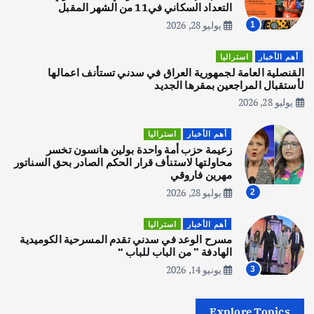
التعداد السكاني في11 من الشهر المقبل
يوليو 28, 2026
1
أهم الأخبار
تحقيقات
هوي آن… مدينة الفوانيس وسحر التاريخ
أهم الأخبار
استراليا
يوليو 30, 2026
القنصلية العامة لجمهورية العراق في سدني تستأنف اعمالها
3
لأستقبال المراجعين بمقرها الجديد
يوليو 28, 2026
أهم الأخبار
استراليا
مكتب الإحصاءات الأسترالي (ABS) يجري
أهم الأخبار
استراليا
عملية التعداد السكاني في11 من الشهر
زعيمة حزب أمة واحدة بولين هانسون تخسر
المقبل
محاولتها لاستنأف قرار الحكم الصادر بحق السناتور
يوليو 28, 2026
مهرين فاروقي
4
يوليو 28, 2026
2
أهم الأخبار
ثقافة وفنون
أهم الأخبار
استراليا
انطلاق ورشة التمثيل في مدينة كلباء الاماراتية
مسرح الوعد في سدني تقدم المسرحية الكوميدية
أغسطس 5, 2026
الهادفة ” من الباب للباب “
يونيو 14, 2026
3
أهم الأخبار
العراق
أزمة الكهرباء في العراق… قراءة تحليلية
Explore Topics