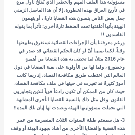
مسؤولية هذا الملف المهم والخطير الذي يُفتَحُ لأول مرةٍ
في تأريخ العراق بهذه الخطورة، إلا أن هذا الفاصل الزمني
جعل بعض الناس ينسون هذه القضايا تارةً ، أو يتهمون
الهيئة بأنها أغلقتها تحت الضغط تارةً أخرى؛ تأثراً بما يقوله
الفاسدون !!
ورغم معرفتنا بأن الإجراءات القضائية تستغرق بطبيعتها
وقتاً، لكننا تمنينا أنْ لو كان الحكم القضائي قد صدر في
عام 2016 مثلاً، لما تحظى به هذه القضايا من أهميةٍ
وخطورةٍ ، ولما لها من الأولوية على بقية القضايا في دول
العالم التي اختطت طريق مكافحة الفساد، إذ ربما كانت
أمورٌ كثيرةٌ قد تغيرت في حينها في ملف مكافحة الفساد،
حيث كان من الممكن أن تكون رادعاً قوياً للذين يتجاوزون
القانون. وقل مثل ذلك بالنسبة للقضايا الأخرى المشابهة
التي تحملت مسؤوليتها الهيئة وتصدت لها إبان تلك المدة!!
3- هل سمعتم طيلة السنوات الثلاث المنصرمة من عمر
هذه القضية والقضايا الأخرى من أشاد بجهود الهيئة أو وقف