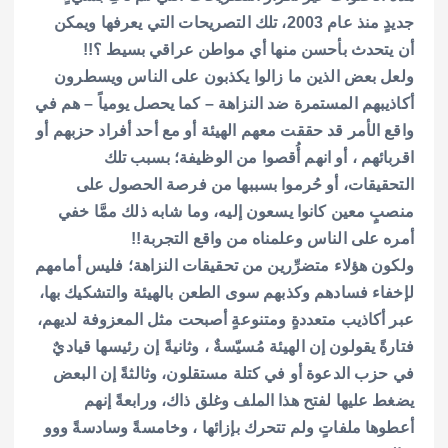
جديدٍ منذ عام 2003، تلك التصريحات التي يعرفها ويمكن
أن يتحدث بأحسن منها أي مواطن عراقي بسيط ؟!!
ولعل بعض الذين ما زالوا يكذبون على الناس ويسطرون
أكاذيبهم المستمرة ضد النزاهة – كما يحصل يومياً – هم في
واقع الأمر قد حققت معهم الهيئة أو مع أحد أفراد حزبهم أو
اقربائهم ، أو انهم أُقصوا من الوظيفة؛ بسبب تلك
التحقيقات، أو حُرموا بسببها من فرصة الحصول على
منصبٍ معين كانوا يسعون إليه، وما شابه ذلك ممَّا خفي
أمره على الناس وعلمناه من واقع التجربة!!
ولكون هؤلاء متضرِّرين من تحقيقات النزاهة؛ فليس أمامهم
لإخفاء فسادهم وكذبهم سوى الطعن بالهيئة والتشكيك بها،
عبر أكاذيب متعددةٍ ومتنوعةٍ أصبحت مثل المعزوفة لديهم،
فتارةً يقولون إن الهيئة مُسيّسةٌ ، وثانيةً إن رئيسها قياديٌ
في حزب الدعوة أو في كتلة مستقلون، وثالثةً إن البعض
يضغط عليها لفتح هذا الملف وغلق ذاك، ورابعةً إنهم
أعطوها ملفاتٍ ولم تتحرك بإزائها ، وخامسةً وسادسةً ووو