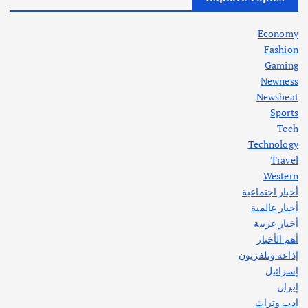
في جذور المشكلة وحلولها المستدامة
أغسطس 5, 2026
Economy
Fashion
Gaming
Newness
1
Newsbeat
Sports
أهم الأخبار
ثقافة وفنون
Tech
اختتام ورشة السينوغرافيا في مدينة كلباء الاماراتية
Technology
أغسطس 3, 2026
Travel
Western
أخبار اجتماعية
أهم الأخبار
جاليات
غير مصنف
أخبار عالمية
قصة نجاح العراقي عمر الشمري الذي
اصبح بطلاً لأستراليا بلعبة كمال الاجسام
أخبار عربية
يوليو 30, 2026
أهم الأخبار
2
إذاعة وتلفزيون
إسرائيل
إيران
ادب وتراث