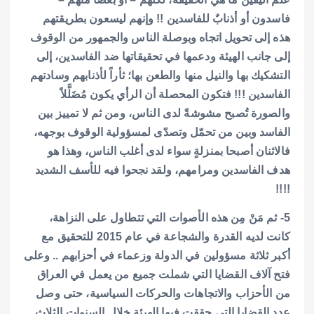
فاسدون أو أذنابٌ للفاسدين !! وإنهم ليسعون بطريقتهم
هذه إلى تحويل اتجاه وبوصلة الناس والجمهور من الوقوف
إلى جانب الهيئة ودعمها في تحقيقاتها ضد الفاسدين، إلى
التشكيك بها والنيل منها والطعن بها؛ ثأراً لأذنابهم وسادتهم
الفاسدين !!! فتكون المحصلة أن الرأي يكون مُضَلَّلاً
والصورة تُصبح مشوشةً لدى الناس، ومن ثم لا تمييز بين
الفاسد وبين من تحمّل وتصدّى لمسؤولية الوقوف بوجهه،
فالاثنان أصبحا بمنزلةٍ سواء لدى أغلب الناس، وهذا هو
هدف الفاسدين ومرامهم، ولقد نجحوا فيه للأسف الشديد
!!!!
5- ثم مَنْ مِن هذه الأصوات التي تتطاول على النزاهة،
كانت لديه القدرة والشجاعة في عام 2015 للتحقيق مع
أكبر ثلاثة مسؤولين في الدولة وزعماء في أحزابهم .. وعلى
فتح آلاف القضايا التي شملت جميع من يعمل في العراق
من الأحزاب والاتجاهات والحركات السياسية، حتى وصل
عدد القضايا التي حققت فيها الهيئة خلال السنوات الثلاث