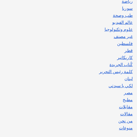
رياضة
سوريا
طب وصحة
عالم الفيديو
علوم وتكنولوجيا
غير مصنف
فلسطين
قطر
كاريكاتير
كُتاب الجريدة
كلمة رئيس التحرير
لبنان
لكي يا سيدتي
مصر
مطبخ
مقابلات
مقالات
من نحن
منوعات