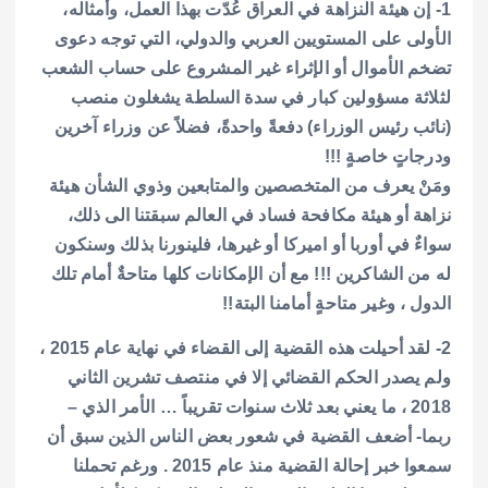
1- إن هيئة النزاهة في العراق عُدّت بهذا العمل، وأمثاله،
الأولى على المستويين العربي والدولي، التي توجه دعوى
تضخم الأموال أو الإثراء غير المشروع على حساب الشعب
لثلاثة مسؤولين كبار في سدة السلطة يشغلون منصب
(نائب رئيس الوزراء) دفعةً واحدةً، فضلاً عن وزراء آخرين
ودرجاتٍ خاصةٍ !!!
ومَنْ يعرف من المتخصصين والمتابعين وذوي الشأن هيئة
نزاهة أو هيئة مكافحة فساد في العالم سبقتنا الى ذلك،
سواءٌ في أوربا أو اميركا أو غيرها، فلينورنا بذلك وسنكون
له من الشاكرين !!! مع أن الإمكانات كلها متاحةٌ أمام تلك
الدول ، وغير متاحةٍ أمامنا البتة!!
2- لقد أحيلت هذه القضية إلى القضاء في نهاية عام 2015 ،
ولم يصدر الحكم القضائي إلا في منتصف تشرين الثاني
2018 ، ما يعني بعد ثلاث سنوات تقريباً … الأمر الذي –
ربما- أضعف القضية في شعور بعض الناس الذين سبق أن
سمعوا خبر إحالة القضية منذ عام 2015 . ورغم تحملنا