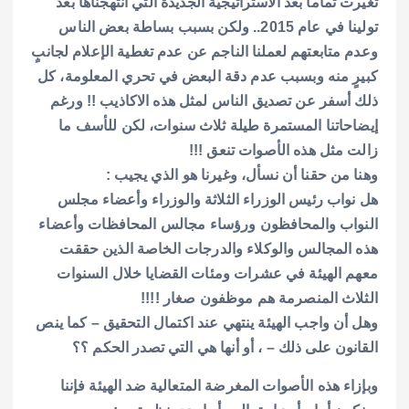
تغيرت تماماً بعد الاستراتيجية الجديدة التي انتهجناها بعد
تولينا في عام 2015.. ولكن بسبب بساطة بعض الناس
وعدم متابعتهم لعملنا الناجم عن عدم تغطية الإعلام لجانبٍ
كبيرٍ منه وبسبب عدم دقة البعض في تحري المعلومة، كل
ذلك أسفر عن تصديق الناس لمثل هذه الاكاذيب !! ورغم
إيضاحاتنا المستمرة طيلة ثلاث سنوات، لكن للأسف ما
زالت مثل هذه الأصوات تنعق !!!
وهنا من حقنا أن نسأل، وغيرنا هو الذي يجيب :
هل نواب رئيس الوزراء الثلاثة والوزراء وأعضاء مجلس
النواب والمحافظون ورؤساء مجالس المحافظات وأعضاء
هذه المجالس والوكلاء والدرجات الخاصة الذين حققت
معهم الهيئة في عشرات ومئات القضايا خلال السنوات
الثلاث المنصرمة هم موظفون صغار !!!!
وهل أن واجب الهيئة ينتهي عند اكتمال التحقيق – كما ينص
القانون على ذلك – ، أو أنها هي التي تصدر الحكم ؟؟
وبإزاء هذه الأصوات المغرضة المتعالية ضد الهيئة فإننا