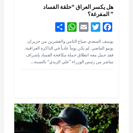
هل يكسر العراق “حلقة الفساد
” المفرغة؟
S
W
E
T
F
h
h
m
w
ac
يوسف السعدي صباح الثامن والعشرين من حزيران
ar
at
ai
it
e
يونيو الماضي لم يكن يوماً عادياً في الذاكرة العراقية،
e
s
l
te
b
فقد حمل معه انطلاق حملة مكافحة الفساد بإشراف
o
r
A
مباشر من رئيس الوزراء “علي الزيدي” بالنسبة…
p
o
p
k