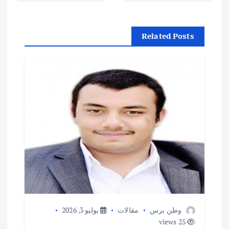
ح
ا
Related Posts
ل
م
ق
ا
ل
ا
ت
وطن برس
مقالات
يوليو 3, 2026
25 views