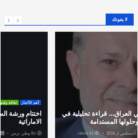
لا يفوتك
أهم الأخبار
ثقافة وفنون
اختتام ورشة السينوغرافيا في مدينة كلباء
الاماراتية
By
وطن برس
أغسطس 3, 2026
53 views