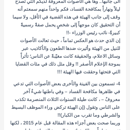
الى جانبها.. وها هي الأصوات المعروفة لديكم التي تصدح
ليلاً ونهاراً بمكافحة الفساد، فكم واحداً منهم سمعتم أنه
وقف إلى جانب الهيئة في هذه القضية في الأقل، ولا سيما
أن التحقيق كان موجهاً إلى شخصٍ يحمل صفةً رسميةً
كبيرةً- نائب رئيس الوزراء -!!
إن الذي حدث هو العكس تماماً ، حيث تعالت الأصوات
للنيل من الهيئة وأثيرت ضدها الطعون والأكاذيب عبر
وسائل الاعلام، والحقيقة كانت مغيّبةً عن الناس؛ تأثراً
بموجة الإعلام الأصفر !! وقل مثل ذلك في مئات القضايا
التي فتحتها وحققت فيها الهيئة !!!
4- تسمعون بين الفينة والأخرى بعض الأصوات التي تدعي
في ظاهرها مكافحة الفساد – وفي باطنها شيءٌ آخر
معروفٌ – ، كانت طيلة السنوات الثلاث المنصرمة تكذب
على الناس وتقول (إن الهيئة تركض وراء الموظف البسيط
والشرطي وما تقرب من الكبار)!!
وربما صحت بعض أجزاء هذه المقالة قبل عام 2015 ، لكنها