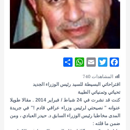
S
W
E
T
F
h
h
m
w
ac
المشاهدات
740
ar
at
ai
it
e
اقتراحاتي البسيطة للسيد رئيس الوزراء الجديد
e
s
l
te
b
تحياتي وتمنياتي الطيبة
A
r
o
كنت قد نشرت في 24 شباط / فبراير 2014 . مقالا طويلا
p
o
عنوانه ” نصيحتي لرئيس وزراء عراقي قادم !” في جريدة
p
k
المدى مخاطبا رئيس الوزراء السابق د. حيدر العبادي ، ومن
ضمن ما قلته :