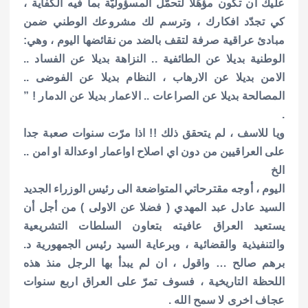
عليك ان تكون مؤهّلا لتحمّل المسؤوليّة بما فيه الكفاية ،
كي تجدّد افكارك ، وترسم لك مشروعك الوطني ضمن
مبادئ عراقية صرفة لتقف بالضد من نقائضها اليوم ، وهي:
الوطنية بديلا عن الطائفية .. النزاهة بديلا عن الفساد ..
الامن بديلا عن الارهاب ، النظام بديلا عن الفوضى ..
المصالحة بديلا عن الصراعات .. الاعمار بديلا عن الدمار ! ”
.
ويا للاسف ، لم يتحقق ذلك !! اذا مرّت سنوات صعبة جدا
على العراقيين من دون اي اصلاح اواعمار اوعدالة او امن ..
الخ
اليوم ، أوجه مقترحاتي المتواضعة الى رئيس الوزراء الجديد
السيد عادل عبد المهدي ( فضلا عن الاولى ) من أجل أن
يستعيد العراق عافيته بتعاون السلطات التشريعية
والتنفيذية والقضائية ، وبرعاية السيد رئيس الجمهورية د.
برهم صالح … واقول ، ان لم يبدأ بها الرجل منذ هذه
اللحظة التاريخية ، فسوف تمرّ على العراق اربع سنوات
عجاف اخرى لا سمح الله .