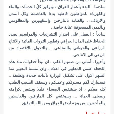
سادسا : البدء بأعمار العراق ، وتوفير كلّ الخدمات والماء
والكهرباء للمواطنين قاطبة بدءا بالعاصمة وكل المدن
والارياف ، والعناية بالنازحين والمقهورين والمظلومين
وبالمدن المسحوقة عناية خاصة .
سابعأ : العمل على اصدار التشريعات والمراسيم بصدد
الحفاظ على المال العراقي وتطوير الثروات المائية والانتاج
الزراعي والحيواني والصناعي .. والتحول بالاقتصاد من
الريعي الى الانتاجي .
وأخيرا ، أتمنى من صميم القلب ، ان تبدأ خطواتك منذ هذه
اللحظة ضمن المعايير في اعلاه ، وان لمسنا التغيير منذ
الشهر الاول على تشكيل الوزارة بآليات جديدة ونظيفة ..
فسنبارك لكم مسيرتكم وعملكم ، وسيقف الشعب الطيب
كله معكم ، اذ سيتنفس الصعداء قليلا ويشعر بكرامته
وبمعنى الحياة .. وسيختفي كل المارقين والفاسدين
والمأجورين من وجه ارض العراق ومن الله التوفيق
سيار جميل