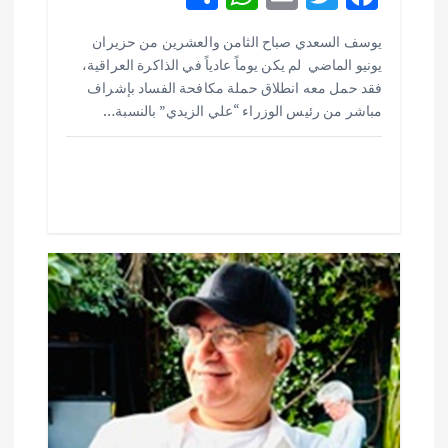
h
h
m
w
ac
يوسف السعدي صباح الثامن والعشرين من حزيران
ar
at
ai
it
e
يونيو الماضي لم يكن يوماً عادياً في الذاكرة العراقية،
e
s
l
te
b
فقد حمل معه انطلاق حملة مكافحة الفساد بإشراف
o
r
A
مباشر من رئيس الوزراء “علي الزيدي” بالنسبة…
p
o
p
k