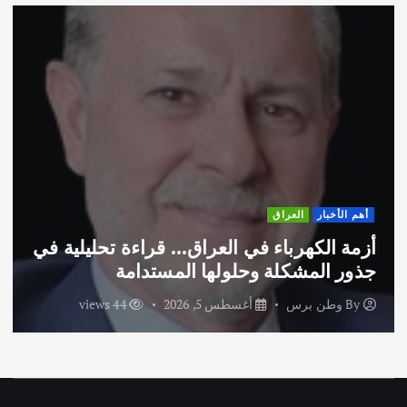
أهم الأخبار
ثقافة وفنون
اختتام ورشة السينوغرافيا في مدينة كلباء
الاماراتية
By
وطن برس
أغسطس 3, 2026
55 views