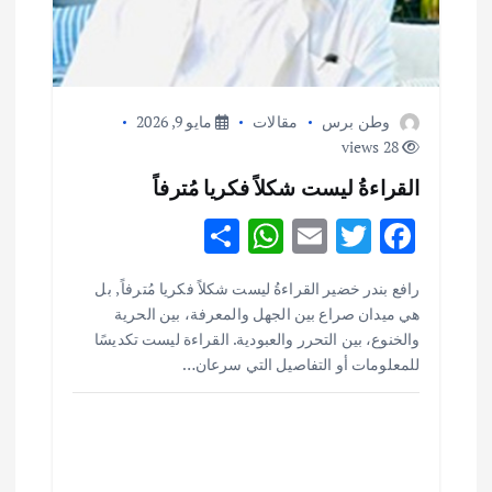
وطن برس
مقالات
مايو 9, 2026
28 views
القراءةُ ليست شكلاً فكريا مُترفاً
S
W
E
T
F
h
h
m
w
ac
أهم الأخبار
ثقافة وفنون
رافع بندر خضير القراءةُ ليست شكلاً فكريا مُترفاً , بل
ar
at
ai
it
e
اختتام ورشة السينوغرافيا في مدينة كلباء الاماراتية
هي ميدان صراع بين الجهل والمعرفة، بين الحرية
e
s
l
te
b
أغسطس 3, 2026
والخنوع، بين التحرر والعبودية. القراءة ليست تكديسًا
o
r
A
للمعلومات أو التفاصيل التي سرعان…
p
o
أهم الأخبار
جاليات
غير مصنف
قصة نجاح العراقي عمر الشمري الذي
p
k
اصبح بطلاً لأستراليا بلعبة كمال الاجسام
يوليو 30, 2026
2