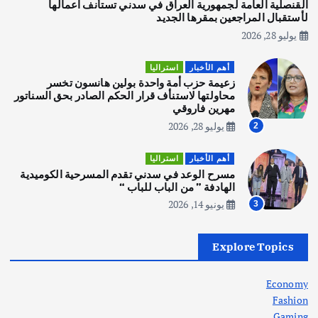
يوليو 30, 2026
القنصلية العامة لجمهورية العراق في سدني تستأنف اعمالها
3
لأستقبال المراجعين بمقرها الجديد
يوليو 28, 2026
أهم الأخبار
استراليا
مكتب الإحصاءات الأسترالي (ABS) يجري
أهم الأخبار
استراليا
عملية التعداد السكاني في11 من الشهر
زعيمة حزب أمة واحدة بولين هانسون تخسر
المقبل
محاولتها لاستنأف قرار الحكم الصادر بحق السناتور
يوليو 28, 2026
مهرين فاروقي
4
يوليو 28, 2026
2
أهم الأخبار
ثقافة وفنون
أهم الأخبار
استراليا
انطلاق ورشة التمثيل في مدينة كلباء الاماراتية
مسرح الوعد في سدني تقدم المسرحية الكوميدية
أغسطس 5, 2026
الهادفة ” من الباب للباب “
يونيو 14, 2026
3
أهم الأخبار
العراق
أزمة الكهرباء في العراق… قراءة تحليلية
Explore Topics
في جذور المشكلة وحلولها المستدامة
أغسطس 5, 2026
Economy
Fashion
Gaming