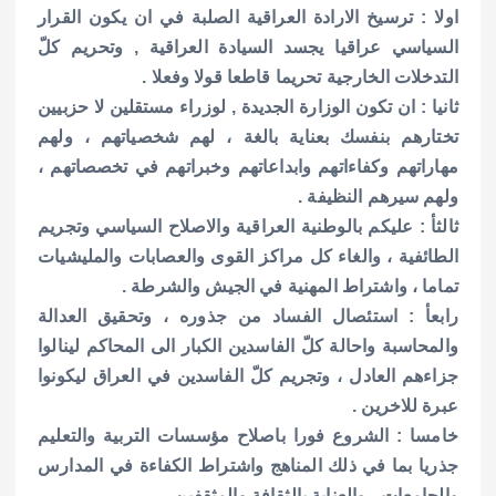
اولا : ترسيخ الارادة العراقية الصلبة في ان يكون القرار
السياسي عراقيا يجسد السيادة العراقية , وتحريم كلّ
التدخلات الخارجية تحريما قاطعا قولا وفعلا .
ثانيا : ان تكون الوزارة الجديدة , لوزراء مستقلين لا حزبيين
تختارهم بنفسك بعناية بالغة ، لهم شخصياتهم ، ولهم
مهاراتهم وكفاءاتهم وابداعاتهم وخبراتهم في تخصصاتهم ،
ولهم سيرهم النظيفة .
ثالثأ : عليكم بالوطنية العراقية والاصلاح السياسي وتجريم
الطائفية ، والغاء كل مراكز القوى والعصابات والمليشيات
تماما ، واشتراط المهنية في الجيش والشرطة .
رابعأ : استئصال الفساد من جذوره ، وتحقيق العدالة
والمحاسبة واحالة كلّ الفاسدين الكبار الى المحاكم لينالوا
جزاءهم العادل ، وتجريم كلّ الفاسدين في العراق ليكونوا
عبرة للاخرين .
خامسا : الشروع فورا باصلاح مؤسسات التربية والتعليم
جذريا بما في ذلك المناهج واشتراط الكفاءة في المدارس
والجامعات ، والعناية بالثقافة والمثقفين