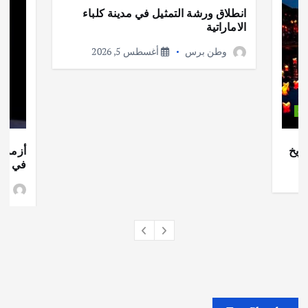
انطلاق ورشة التمثيل في مدينة كلباء
الاماراتية
وطن برس
أغسطس 5, 2026
ات
ريخ
أزمة ا
في جذو
وط