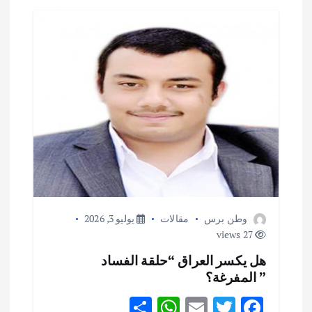
ل
م
ق
ا
ل
ا
ت
وطن برس
مقالات
يوليو 3, 2026
27 views
هل يكسر العراق “حلقة الفساد
” المفرغة؟
S
W
E
T
F