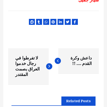
ت
داعش وكرة
لا تفرطوا في
ص
القدم …. !!
رجال خدموا
العراق بصمت
فّ
المقتدر
ح
ا
Related Posts