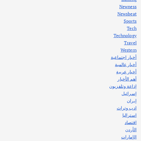
Newness
1
Newsbeat
Sports
أهم الأخبار
ثقافة وفنون
Tech
اختتام ورشة السينوغرافيا في مدينة كلباء الاماراتية
Technology
أغسطس 3, 2026
Travel
Western
أخبار اجتماعية
أهم الأخبار
جاليات
غير مصنف
أخبار عالمية
قصة نجاح العراقي عمر الشمري الذي
اصبح بطلاً لأستراليا بلعبة كمال الاجسام
أخبار عربية
يوليو 30, 2026
أهم الأخبار
2
إذاعة وتلفزيون
إسرائيل
إيران
ادب وتراث
استراليا
اقتصاد
الأردن
الإمارات