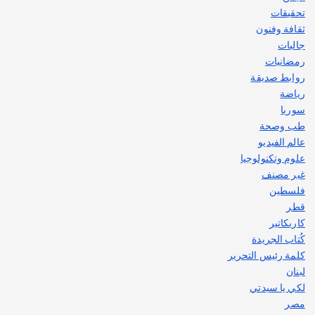
تحقيقات
ثقافة وفنون
جاليات
رمضانيات
روابط صديقة
رياضة
سوريا
طب وصحة
عالم الفيديو
علوم وتكنولوجيا
غير مصنف
فلسطين
قطر
كاريكاتير
كُتاب الجريدة
كلمة رئيس التحرير
لبنان
لكي يا سيدتي
مصر