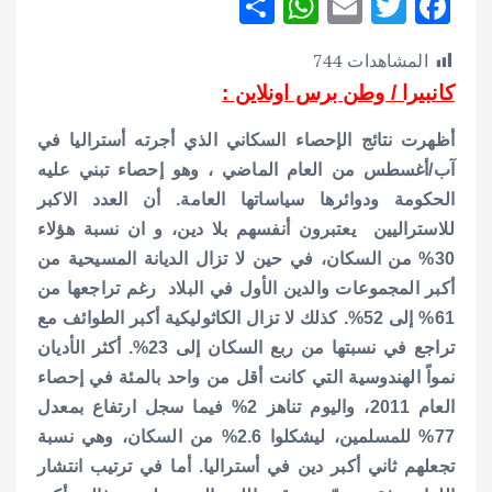
S
W
E
T
F
h
h
m
w
ac
المشاهدات
744
ar
at
ai
it
e
كانبيرا / وطن برس اونلاين :
e
s
l
te
b
A
r
o
أظهرت نتائج الإحصاء السكاني الذي أجرته أستراليا في
p
o
آب/أغسطس من العام الماضي ، وهو إحصاء تبني عليه
الحكومة ودوائرها سياساتها العامة. أن العدد الاكبر
p
k
للاستراليين يعتبرون أنفسهم بلا دين، و ان نسبة هؤلاء
30% من السكان، في حين لا تزال الديانة المسيحية من
أكبر المجموعات والدين الأول في البلاد رغم تراجعها من
61% إلى 52%. كذلك لا تزال الكاثوليكية أكبر الطوائف مع
تراجع في نسبتها من ربع السكان إلى 23%.
أكثر الأديان
نمواً الهندوسية التي كانت أقل من واحد بالمئة في إحصاء
العام 2011، واليوم تناهز 2% فيما سجل ارتفاع بمعدل
77% للمسلمين، ليشكلوا 2.6% من السكان، وهي نسبة
تجعلهم ثاني أكبر دين في أستراليا. أما في ترتيب انتشار