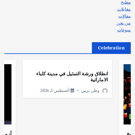
مطبخ
مقابلات
مقالات
من نحن
منوعات
Celebration
أهم الأخبار
ثقافة وفنون
انطلاق ورشة التمثيل في مدينة كلباء
الاماراتية
وطن برس
أغسطس 5, 2026
ات
ريخ
أزمة ا