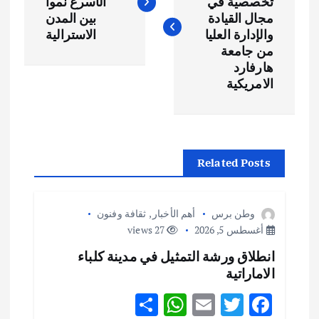
تخصصية في
الأسرع نمواً
فّ
مجال القيادة
بين المدن
والإدارة العليا
الاسترالية
ح
من جامعة
هارفارد
الامريكية
ا
ل
م
Related Posts
ق
وطن برس
أهم الأخبار
,
ثقافة وفنون
ا
أغسطس 5, 2026
27 views
انطلاق ورشة التمثيل في مدينة كلباء
ل
الاماراتية
ا
S
W
E
T
F