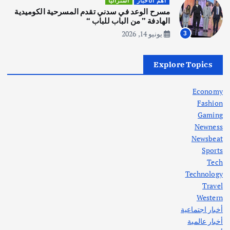
أهم الأخبار
استراليا
انطلاق ورشة التمثيل في مدينة كلباء الاماراتية
مسرح الوعد في سدني تقدم المسرحية الكوميدية
أغسطس 5, 2026
الهادفة ” من الباب للباب “
يونيو 14, 2026
3
أهم الأخبار
العراق
أزمة الكهرباء في العراق… قراءة تحليلية
Explore Topics
في جذور المشكلة وحلولها المستدامة
أغسطس 5, 2026
Economy
Fashion
Gaming
Newness
1
Newsbeat
Sports
أهم الأخبار
ثقافة وفنون
Tech
اختتام ورشة السينوغرافيا في مدينة كلباء الاماراتية
Technology
أغسطس 3, 2026
Travel
Western
أخبار اجتماعية
أهم الأخبار
جاليات
غير مصنف
أخبار عالمية
قصة نجاح العراقي عمر الشمري الذي