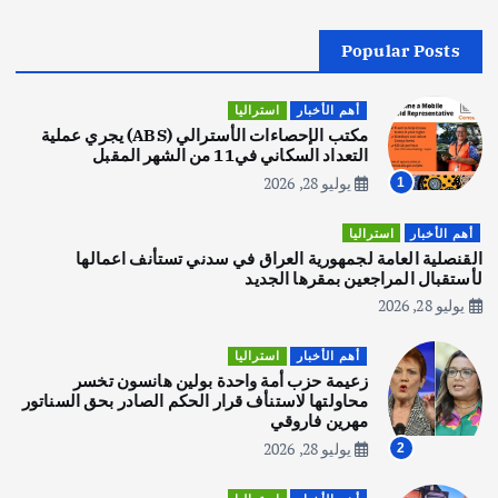
Popular Posts
أهم الأخبار
جاليات
غير مصنف
قصة نجاح العراقي عمر الشمري الذي
اصبح بطلاً لأستراليا بلعبة كمال الاجسام
أهم الأخبار
استراليا
يوليو 30, 2026
مكتب الإحصاءات الأسترالي (ABS) يجري عملية
2
التعداد السكاني في11 من الشهر المقبل
يوليو 28, 2026
1
أهم الأخبار
تحقيقات
هوي آن… مدينة الفوانيس وسحر التاريخ
أهم الأخبار
استراليا
يوليو 30, 2026
القنصلية العامة لجمهورية العراق في سدني تستأنف اعمالها
3
لأستقبال المراجعين بمقرها الجديد
يوليو 28, 2026
أهم الأخبار
استراليا
مكتب الإحصاءات الأسترالي (ABS) يجري
أهم الأخبار
استراليا
عملية التعداد السكاني في11 من الشهر
زعيمة حزب أمة واحدة بولين هانسون تخسر
المقبل
محاولتها لاستنأف قرار الحكم الصادر بحق السناتور
يوليو 28, 2026
مهرين فاروقي
4
يوليو 28, 2026
2
أهم الأخبار
ثقافة وفنون