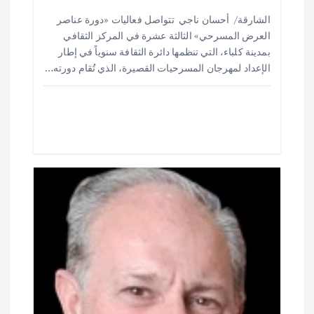
h
h
m
w
ac
ت
الشارقة/ أحسان ناجي تتواصل فعاليات «دورة عناصر
ar
at
ai
it
e
العرض المسرحي» الثالثة عشرة في المركز الثقافي
e
s
l
te
b
بمدينة كلباء، التي تنظمها دائرة الثقافة سنوياً في إطار
o
r
A
الإعداد لمهرجان المسرحيات القصيرة، الذي تُقام دورته…
p
o
p
k