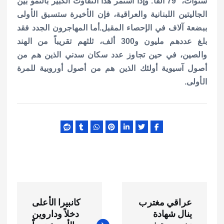
سنوات، 79 ألفاً. وإذا استمر هذا التفاوت الكبير بالنمو بين
الجاليتين اللبنانية والعراقية، فإن الأخيرة ستسبق الأولى
ببضعة آلاف في الإحصاء المقبل.
أما المهاجرون الجدد فقد
بلغ عددهم مليون و300 ألف، ثلثهم تقريباً من الهند
والصين، في حين تجاوز عدد سكان سدني الذين هم من
أصول آسيوية أولئك الذين هم من أصول أوروبية للمرة
الأولى.
ت
عراقي مغترب
كانبيرا الأعلى
ص
ينال شهادة
دخلاً وداروين