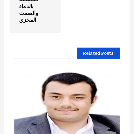
ح
بالدماء
والصمت
المخزي
ا
ل
م
Related Posts
ق
ا
ل
ا
ت