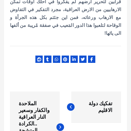
قرابين لتحرير ارضهم لم يفكروا في احلك أوقات تمكن
الارهابيين من الارض العراقية، مجرد التفكير في التفاوض
مع الارهاب ورعاته، فمن اين جئتم بكل هذه الجرأة و
الوقاحة لتلعبوا هذا الدور المَعيب في صفقة مُريبة من ألفها
الى يائها!
ت
تفكيك دولة
الملاحدة
ص
الاقليم
والكفار وسعير
النار العراقية
فّ
..الكرادة
المتشحة