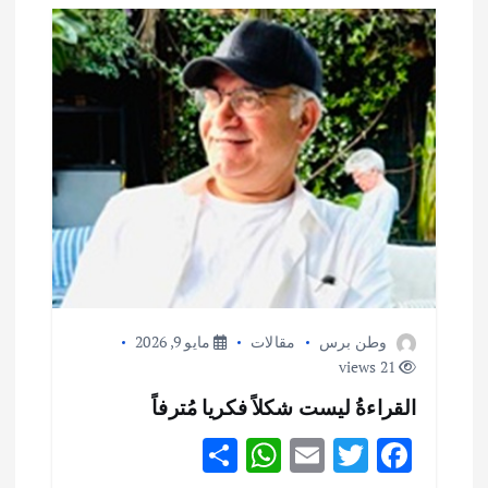
وطن برس
مقالات
مايو 9, 2026
21 views
القراءةُ ليست شكلاً فكريا مُترفاً
S
W
E
T
F