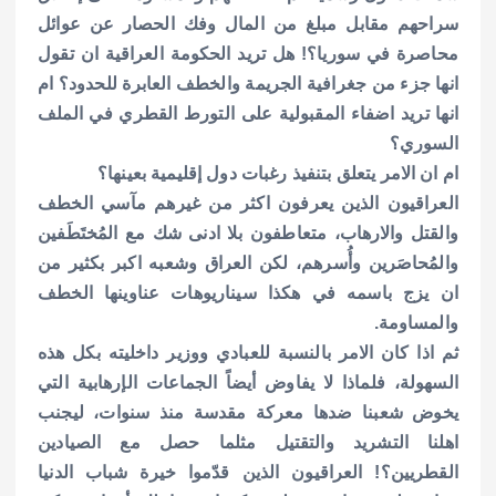
سراحهم مقابل مبلغ من المال وفك الحصار عن عوائل
محاصرة في سوريا؟!
هل تريد الحكومة العراقية ان تقول
انها جزء من جغرافية الجريمة والخطف العابرة للحدود؟ ام
انها تريد اضفاء المقبولية على التورط القطري في الملف
السوري؟
ام ان الامر يتعلق بتنفيذ رغبات دول إقليمية بعينها؟
العراقيون الذين يعرفون اكثر من غيرهم مآسي الخطف
والقتل والارهاب، متعاطفون بلا ادنى شك مع المُختَطَفين
والمُحاصَرين وأُسرهم، لكن العراق وشعبه اكبر بكثير من
ان يزج باسمه في هكذا سيناريوهات عناوينها الخطف
والمساومة.
ثم اذا كان الامر بالنسبة للعبادي ووزير داخليته بكل هذه
السهولة، فلماذا لا يفاوض أيضاً الجماعات الإرهابية التي
يخوض شعبنا ضدها معركة مقدسة منذ سنوات، ليجنب
اهلنا التشريد والتقتيل مثلما حصل مع الصيادين
القطريين؟!
العراقيون الذين قدّموا خيرة شباب الدنيا