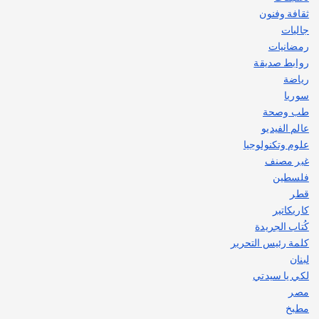
ثقافة وفنون
جاليات
رمضانيات
روابط صديقة
رياضة
سوريا
طب وصحة
عالم الفيديو
علوم وتكنولوجيا
غير مصنف
فلسطين
قطر
كاريكاتير
كُتاب الجريدة
كلمة رئيس التحرير
لبنان
لكي يا سيدتي
مصر
مطبخ