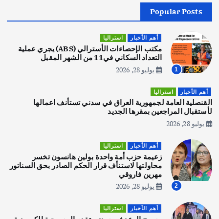
Popular Posts
أهم الأخبار
جاليات
غير مصنف
قصة نجاح العراقي عمر الشمري الذي
اصبح بطلاً لأستراليا بلعبة كمال الاجسام
أهم الأخبار
استراليا
يوليو 30, 2026
مكتب الإحصاءات الأسترالي (ABS) يجري عملية
2
التعداد السكاني في11 من الشهر المقبل
يوليو 28, 2026
1
أهم الأخبار
تحقيقات
هوي آن… مدينة الفوانيس وسحر التاريخ
أهم الأخبار
استراليا
يوليو 30, 2026
القنصلية العامة لجمهورية العراق في سدني تستأنف اعمالها
3
لأستقبال المراجعين بمقرها الجديد
يوليو 28, 2026
أهم الأخبار
استراليا
مكتب الإحصاءات الأسترالي (ABS) يجري
أهم الأخبار
استراليا
عملية التعداد السكاني في11 من الشهر
زعيمة حزب أمة واحدة بولين هانسون تخسر
المقبل
محاولتها لاستنأف قرار الحكم الصادر بحق السناتور
يوليو 28, 2026
مهرين فاروقي
4
يوليو 28, 2026
2
أهم الأخبار
ثقافة وفنون
أهم الأخبار
استراليا
انطلاق ورشة التمثيل في مدينة كلباء الاماراتية