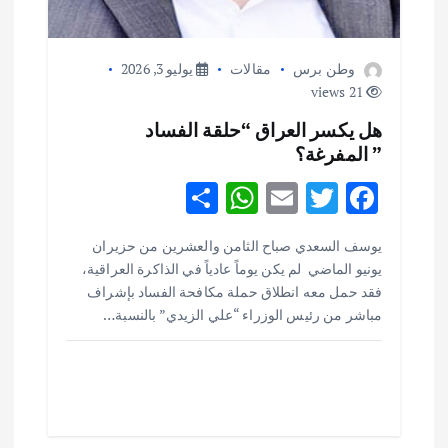
وطن برس
مقالات
يوليو 3, 2026
21 views
هل يكسر العراق “حلقة الفساد
” المفرغة؟
S
W
E
T
F
h
h
m
w
ac
يوسف السعدي صباح الثامن والعشرين من حزيران
ar
at
ai
it
e
يونيو الماضي لم يكن يوماً عادياً في الذاكرة العراقية،
e
s
l
te
b
فقد حمل معه انطلاق حملة مكافحة الفساد بإشراف
o
r
A
مباشر من رئيس الوزراء “علي الزيدي” بالنسبة…
p
o
p
k