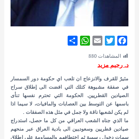
S
W
E
T
F
h
h
m
w
ac
المشاهدات
880
ar
at
ai
it
e
د. رحيم مزيد
e
s
l
te
b
A
r
o
مثيرٌ للقرف والانزعاج ان تلعب اي حكومة دور السمسار
p
o
في صفقة مشبوهة كتلك التي افضت الى إطلاق سراح
الصيادين القطريين.
الحكومة التي تحترم نفسها تنأى
p
k
باسمها عن التوسط بين العصابات والمافيات، لا سيما اذا
لم يكن لشعبها ناقة ولا جمل في مثل هذه الصفقات .
ما الذي جناه الشعب العراقي من كل ما حصل، استدراج
صيادين قطريين وسعوديين الى بادية العراق عبر منحهم
سمات دخول رسمية ثم اختطافهم والمساومة على إطلاق