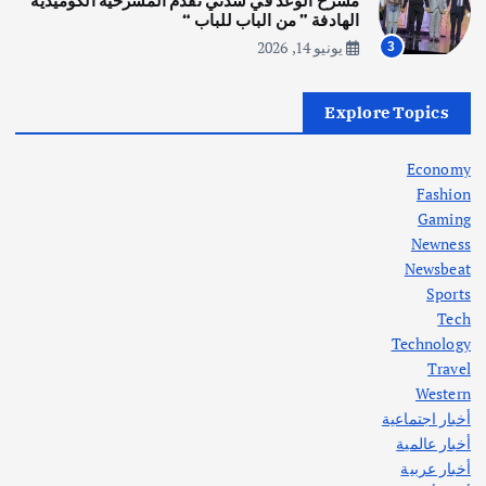
مسرح الوعد في سدني تقدم المسرحية الكوميدية
أغسطس 5, 2026
الهادفة ” من الباب للباب “
يونيو 14, 2026
3
أهم الأخبار
العراق
أزمة الكهرباء في العراق… قراءة تحليلية
Explore Topics
في جذور المشكلة وحلولها المستدامة
أغسطس 5, 2026
Economy
Fashion
Gaming
Newness
1
Newsbeat
Sports
أهم الأخبار
ثقافة وفنون
Tech
اختتام ورشة السينوغرافيا في مدينة كلباء الاماراتية
Technology
أغسطس 3, 2026
Travel
Western
أخبار اجتماعية
أهم الأخبار
جاليات
غير مصنف
أخبار عالمية
قصة نجاح العراقي عمر الشمري الذي
اصبح بطلاً لأستراليا بلعبة كمال الاجسام
أخبار عربية