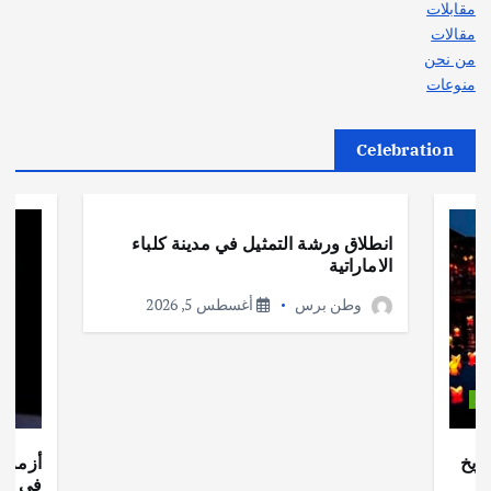
مقابلات
مقالات
من نحن
منوعات
Celebration
أهم الأخبار
ثقافة وفنون
انطلاق ورشة التمثيل في مدينة كلباء
الاماراتية
وطن برس
أغسطس 5, 2026
ات
ريخ
أزمة ا
في جذو