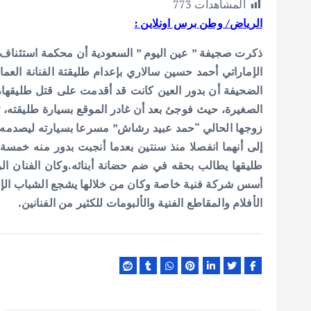
المشاهدات
773
ar
at
ai
it
e
الرياض/ وطن برس اونلاين :
e
s
l
te
b
A
r
o
ذكرت صجيفة ” عين اليوم ” السعودية أن محكمة استئناف مدي
الإماراتي أحمد حسين سالاري بإعدام طليقتة الفنانة العم
p
o
الضحيفة
أن بدور العين كانت قد أقدمت على قتل طليقها، أ
p
k
الصغيرة، حيث فوجئ بعد أن غادر الموقع بسيارة طليقته، 
زوجها الحالي “حمد عبيد رشاش” مسرعا بسيارته ليصدمه فل
إلى أنهما انفصلا منذ سنتين بعدما أنجبت بدور منه خمسة
طليقها يطالب بحقه في ضم حضانة أبنائه.وكان الفنان الرا
أسس شركة فنية خاصة وكان من خلالها يشجع الشباب الإمار
الأفلام والمقاطع الفنية والألبومات للكثير من الفنانين.