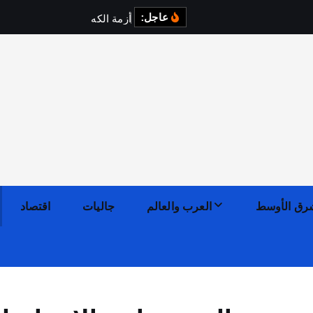
عاجل:
أ
ز
م
ة
ا
ل
ك
ه
ر
ب
ا
ء
ف
رق الأوسط
العرب والعالم
جاليات
اقتصاد