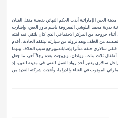
نة العين الإماراتية أيدت الحكم النهائي بقضية مقتل الفنان
انية بدرية محمد البلوشي المعروفة باسم بدور العين، واشارت
ثناء خروجه من المركز الاجتماعي الذي كان يلتقي فيه ابنته
تصدمه من الخلف وبعد نزوله من سيارته ليتفقد الحادث، أقدم
قي سالاري حتفه متأثرا بإصاباته.
ويرجع سبب الخلاف بينهما
 أطفال ثلاث بنات، وولدان، وتزوجت بعده رجلاً آخر، ما جعل
حل سالاري يعتبر أحد رواد العمل الفني في مدينة العين، إذ
اتي الموهوب في الغناء والدراما، وأنتجت شركته العديد من