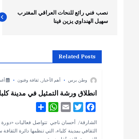
ت
نصب فني رائع للنحات العراقي المغترب
ص
سهيل الهنداوي يزين فينا
فّ
ح
Related Posts
ا
وطن برس
أهم الأخبار
,
ثقافة وفنون
أغسطس
ل
انطلاق ورشة التمثيل في مدينة كلباء 
S
W
E
T
F
م
h
h
m
w
ac
الشارقة/ أحسان ناجي تتواصل فعاليات «دورة 
ق
e
it
ai
at
ar
الثقافي بمدينة كلباء، التي تنظمها دائرة الثقافة
e
s
l
te
b
القصيرة، الذي تُقام دورته…