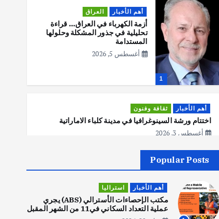
أهم الأخبار
العراق
أزمة الكهرباء في العراق… قراءة
تحليلية في جذور المشكلة وحلولها
المستدامة
أغسطس 5, 2026
1
أهم الأخبار
ثقافة وفنون
اختتام ورشة السينوغرافيا في مدينة كلباء الاماراتية
أغسطس 3, 2026
Popular Posts
أهم الأخبار
جاليات
غير مصنف
قصة نجاح العراقي عمر الشمري الذي
أهم الأخبار
استراليا
اصبح بطلاً لأستراليا بلعبة كمال
الاجسام
مكتب الإحصاءات الأسترالي (ABS) يجري
عملية التعداد السكاني في11 من الشهر المقبل
يوليو 30, 2026
2