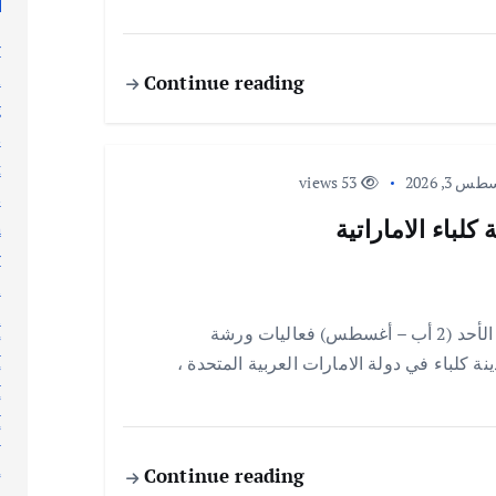
y
n
Continue reading
g
s
t
 3, 2026
53 views
s
لباء الاماراتية
h
y
l
n
الشارقه / إحسان ناجي اختُتمت مساء يوم امس الأحد (2 أب – أغسطس) فعاليات ورشة
أ
ينة كلباء في دولة الامارات العربية المتحدة ،
أ
أ
أ
إ
Continue reading