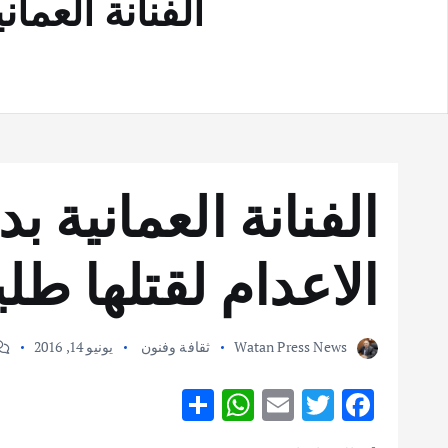
الفنانة العمان
الفنانة العمانية ب
الاعدام لقتلها طلي
Watan Press News
ثقافة وفنون
يونيو 14, 2016
S
W
E
T
F
h
h
m
w
ac