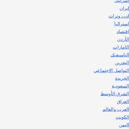
سرائيل
يوليو 30, 2026
2
يران
دب وتراث
ستراليا
قتصاد
لأردن
لإمارات
لباسيفيك
لبحرين
لتواصل الاجتماعي
لجريدة
لسعودية
لشرق الأوسط
لعراق
لعرب والعالم
لكويت
ليمن