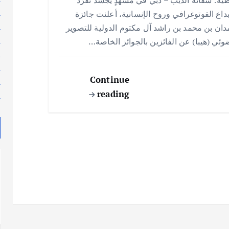
ar
at
ai
it
e
ل
بداع الفوتوغرافي وروح الإنسانية، أعلنت جائزة
e
s
l
te
b
م
ان بن محمد بن راشد آل مكتوم الدولية للتصوير
A
r
o
م
وئي (هيبا) عن الفائزين بالجوائز الخاصة…
p
o
م
م
p
k
Continue
م
reading
م