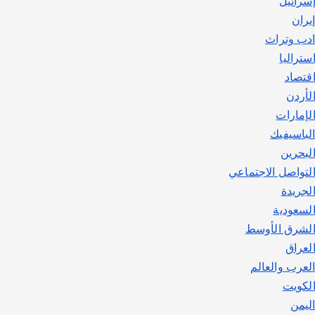
سرائيل
يوليو 30, 2026
2
يران
دب وتراث
ستراليا
قتصاد
لأردن
لإمارات
لباسيفيك
لبحرين
لتواصل الاجتماعي
لجريدة
لسعودية
لشرق الأوسط
لعراق
لعرب والعالم
لكويت
ليمن