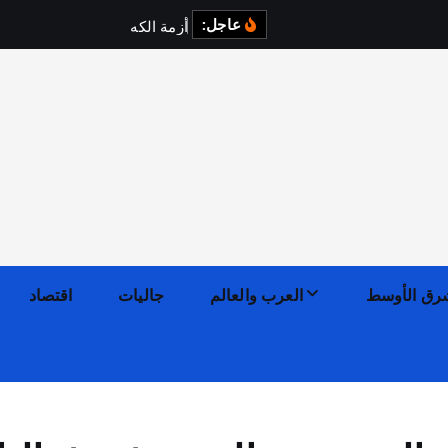
عاجل:
أ
ز
م
ة
ا
ل
ك
ه
ر
ب
ا
ء
ف
ي
رق الأوسط
العرب والعالم
جاليات
اقتصاد