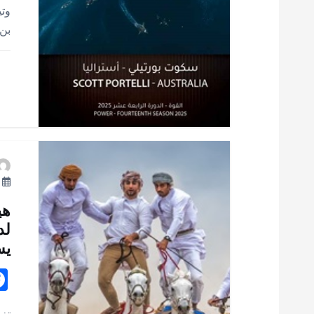
وتي
ل
بن 
ا
ت
أك
هي
لد
يس
تغط