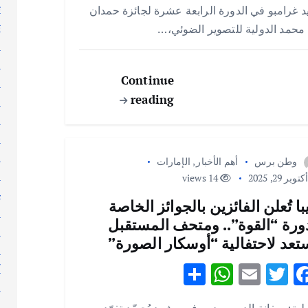
e
s
l
te
b
ت
د غرامبو في الدورة الرابعة عشرة لجائزة حمدان
A
r
o
ث
محمد الدولية للتصوير الضوئي،…
p
o
ج
ر
p
k
Continue
ر
reading
ر
س
ط
ع
وطن برس
أهم الأخبار
,
الإمارات
ع
توبر 29, 2025
14 views
غ
با تُعلن الفائزين بالجوائز الخاصة
ف
ورة “القوة”.. ومتحف المستقبل
ق
تعد لاحتفالية “أوسكار الصورة”
ك
S
W
E
T
F
ك
ك
h
h
m
w
ac
ل
ية: سفانة الديب – دبي في مشهدٍ يُجسّد تفرّد