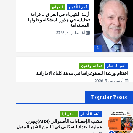
أهم الأخبار
العراق
أزمة الكهرباء في العراق… قراءة
تحليلية في جذور المشكلة وحلولها
المستدامة
أغسطس 5, 2026
1
أهم الأخبار
ثقافة وفنون
اختتام ورشة السينوغرافيا في مدينة كلباء الاماراتية
أغسطس 3, 2026
Popular Posts
أهم الأخبار
جاليات
غير مصنف
قصة نجاح العراقي عمر الشمري الذي
أهم الأخبار
استراليا
اصبح بطلاً لأستراليا بلعبة كمال
الاجسام
مكتب الإحصاءات الأسترالي (ABS) يجري
عملية التعداد السكاني في11 من الشهر المقبل
يوليو 30, 2026
2