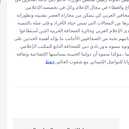
بداع والعطاء في مجال الإعلام وكل في تخصصه الإعلامي
y
حافي العربي كي يتمكن من مجاراة العصر بتقنيته وتطوراته
n
يرها من المجالات التي تمس حياة الأفراد وعلى صلة بالتنمية
g
دى الإعلام العربي وجائزة الصحافة العربية الذين أستطاعوا
s
نبهم نخبة من الصحافيين الأجانب ما يؤكد أهمية الحدثين على
t
 ونوه سموه بدور نادي دبي للصحافة التابع للمكتب الإعلامي
s
..مؤكدا سموه أن دولتنا الحبيبة بسياستها الإنفتاحية وثقافة
h
نا للتواصل الإنساني مع شعوب العالم.
حفظ
y
l
n
أ
أ
أ
أ
إ