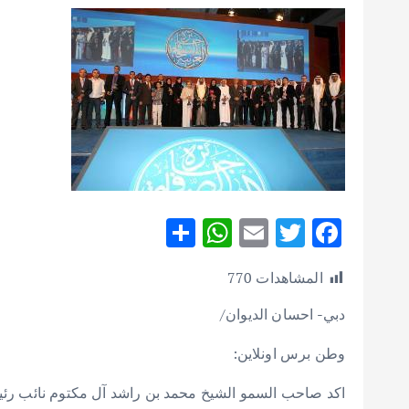
S
W
E
T
F
h
h
m
w
ac
المشاهدات
770
ar
at
ai
it
e
e
s
l
te
b
دبي- احسان الديوان/
A
r
o
وطن برس اونلاين:
p
o
اكد صاحب السمو الشيخ محمد بن راشد آل مكتوم نائب رئي
p
k