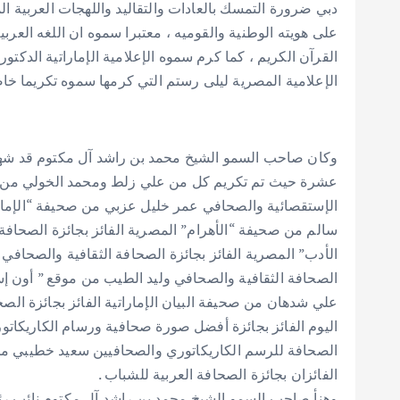
دبي ضرورة التمسك بالعادات والتقاليد واللهجات العربية ا
على هويته الوطنية والقوميه ، معتبرا سموه ان اللغه العربي
القرآن الكريم ، كما كرم سموه الإعلامية الإماراتية الدكتو
الإعلامية المصرية ليلى رستم التي كرمها سموه تكريما خاص
وكان صاحب السمو الشيخ محمد بن راشد آل مكتوم قد شهد ح
عشرة حيث تم تكريم كل من علي زلط ومحمد الخولي من صح
الإستقصائية والصحافي عمر خليل عزبي من صحيفة “الإمارا
سالم من صحيفة “الأهرام” المصرية الفائز بجائزة الصحاف
الأدب” المصرية الفائز بجائزة الصحافة الثقافية والصحافي ع
الصحافة الثقافية والصحافي وليد الطيب من موقع ” أون إ
علي شدهان من صحيفة البيان الإماراتية الفائز بجائزة ا
اليوم الفائز بجائزة أفضل صورة صحافية ورسام الكاريكاتور 
الصحافة للرسم الكاريكاتوري والصحافيين سعيد خطيبي من 
الفائزان بجائزة الصحافة العربية للشباب .
وهنأ صاحب السمو الشيخ محمد بن راشد آل مكتوم نائب رئ