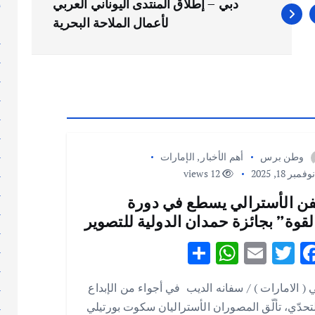
إ
دبي – إطلاق المنتدى اليوناني العربي
إ
لأعمال الملاحة البحرية
ا
ا
ا
ا
ا
ا
ا
وطن برس
أهم الأخبار
,
الإمارات
ا
فمبر 18, 2025
12 views
ا
فن الأسترالي يسطع في دورة
ا
لقوة” بجائزة حمدان الدولية للتصوير
ا
S
W
E
T
F
ا
ا
h
h
m
w
ac
ا
 ( الامارات ) / سفانه الديب في أجواء من الإبداع
ar
at
ai
it
e
ا
تحدّي، تألّق المصوران الأستراليان سكوت بورتيلي