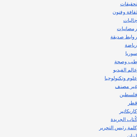
حقيقات
قافة وفنون
اليات
مضانيات
وابط صديقة
ياضة
وريا
ب وصحة
الم الفيديو
لوم وتكنولوجيا
ير مصنف
لسطين
طر
اريكاتير
ُتاب الجريدة
لمة رئيس التحرير
بنان