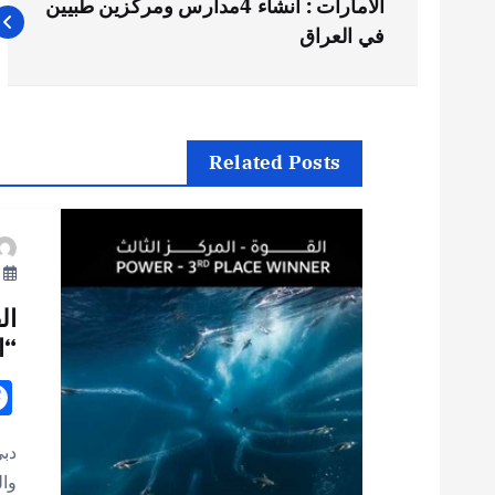
الامارات : أنشاء 4مدارس ومركزين طبيين
ص
في العراق
فّ
ح
Related Posts
ا
نو
ل
ال
م
“ا
ق
دبي
ا
وال