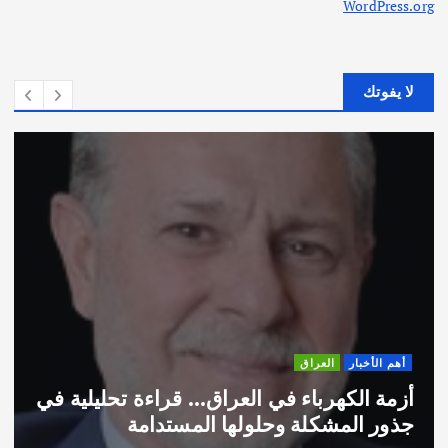
WordPress.org
لا يفوتك
أخبار
العراق
أهم ال
 الكهرباء في العراق… قراءة تحليلية في
اختتا
 المشكلة وحلولها المستدامة
الاما