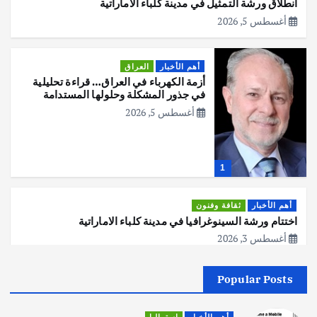
انطلاق ورشة التمثيل في مدينة كلباء الاماراتية
أغسطس 5, 2026
أهم الأخبار
العراق
أزمة الكهرباء في العراق… قراءة تحليلية
في جذور المشكلة وحلولها المستدامة
أغسطس 5, 2026
1
أهم الأخبار
ثقافة وفنون
اختتام ورشة السينوغرافيا في مدينة كلباء الاماراتية
أغسطس 3, 2026
Popular Posts
أهم الأخبار
جاليات
غير مصنف
قصة نجاح العراقي عمر الشمري الذي
اصبح بطلاً لأستراليا بلعبة كمال الاجسام