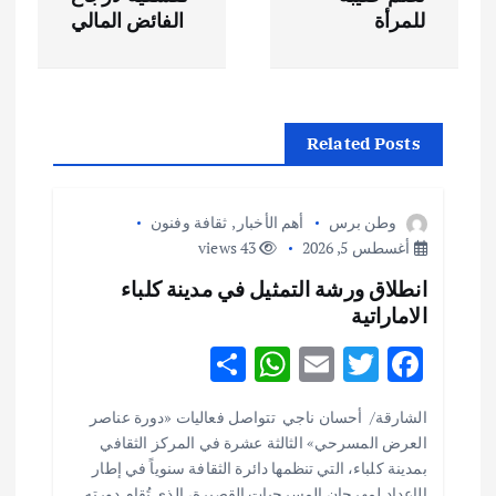
ح
للمرأة
الفائض المالي
ا
ل
Related Posts
م
ق
وطن برس
أهم الأخبار
,
ثقافة وفنون
أغسطس 5, 2026
43 views
ا
انطلاق ورشة التمثيل في مدينة كلباء
الاماراتية
ل
S
W
E
T
F
ا
h
h
m
w
ac
الشارقة/ أحسان ناجي تتواصل فعاليات «دورة عناصر
ar
at
ai
it
e
ت
العرض المسرحي» الثالثة عشرة في المركز الثقافي
e
s
l
te
b
بمدينة كلباء، التي تنظمها دائرة الثقافة سنوياً في إطار
الإعداد لمهرجان المسرحيات القصيرة، الذي تُقام دورته…