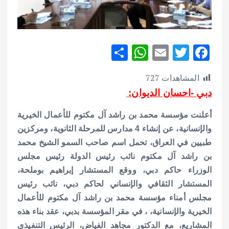
S
W
E
T
F
h
h
m
w
ac
المشاهدات
727
ar
at
ai
it
e
دبي -احسان الديوان:
e
s
l
te
b
A
r
o
أعلنت مؤسسة محمد بن راشد آل مكتوم للأعمال الخيرية
p
o
والإنسانية، عن إنشاء 4 مدارس للمرحلة الثانوية، ومركزين
طبيين في العراق، تحمل اسم صاحب السمو الشيخ محمد
p
k
بن راشد آل مكتوم نائب رئيس الدولة رئيس مجلس
الوزراء حاكم دبي،
ووقع المستشار إبراهيم بوملحة،
المستشار الثقافي والإنساني لحاكم دبي، نائب رئيس
مجلس أمناء مؤسسة محمد بن راشد آل مكتوم للأعمال
الخيرية والإنسانية، ، في مقر المؤسسة بدبي، عقد بناء هذه
المشاريع، مع الدكتور مجاهد الفياض، الرئيس التنفيذي