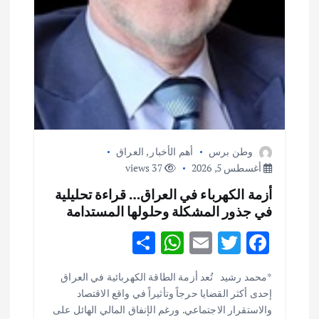
وطن برس
أهم الأخبار
,
العراق
أغسطس 5, 2026
37 views
أزمة الكهرباء في العراق… قراءة تحليلية
في جذور المشكلة وحلولها المستدامة
S
W
E
T
F
h
h
m
w
ac
أهم الأخبار
ثقافة وفنون
*محمد رشيد تُعد أزمة الطاقة الكهربائية في العراق
ar
at
ai
it
e
اختتام ورشة السينوغرافيا في مدينة كلباء الاماراتية
إحدى أكثر القضايا حرجاً وتأثيراً في واقع الاقتصاد
e
s
l
te
b
أغسطس 3, 2026
والاستقرار الاجتماعي. ورغم الإنفاق المالي الهائل على