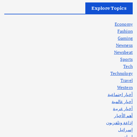
أهم الأخبار
العراق
أزمة الكهرباء في العراق… قراءة تحليلية
Explore Topics
في جذور المشكلة وحلولها المستدامة
أغسطس 5, 2026
Economy
Fashion
Gaming
Newness
1
Newsbeat
Sports
أهم الأخبار
ثقافة وفنون
Tech
اختتام ورشة السينوغرافيا في مدينة كلباء الاماراتية
Technology
أغسطس 3, 2026
Travel
Western
أخبار اجتماعية
أهم الأخبار
جاليات
غير مصنف
أخبار عالمية
قصة نجاح العراقي عمر الشمري الذي
اصبح بطلاً لأستراليا بلعبة كمال الاجسام
أخبار عربية
يوليو 30, 2026
أهم الأخبار
2
إذاعة وتلفزيون
إسرائيل
إيران