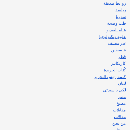
روابط صديقة
رياضة
سوريا
طب وصحة
عالم الفيديو
علوم وتكنولوجيا
غير مصنف
فلسطين
قطر
كاريكاتير
كُتاب الجريدة
كلمة رئيس التحرير
لبنان
لكي يا سيدتي
مصر
مطبخ
مقابلات
مقالات
من نحن
منوعات