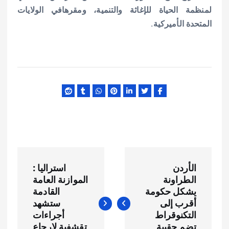
لمنظمة الحياة للإغاثة والتنمية، ومقرهافي الولايات
المتحدة الأميركية
.
ت
الأردن
استراليا :
ص
الطراونة
الموازنة العامة
يشكل حكومة
القادمة
فّ
أقرب إلى
ستشهد
التكنوقراط
أجراءات
تضم حقيبة
تقشفية لارجاع