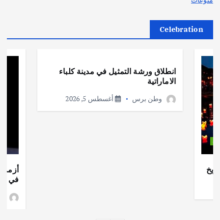
Celebration
أهم الأخبار
ثقافة وفنون
انطلاق ورشة التمثيل في مدينة كلباء
الاماراتية
وطن برس
أغسطس 5, 2026
ات
ريخ
أزمة ا
في جذو
وط