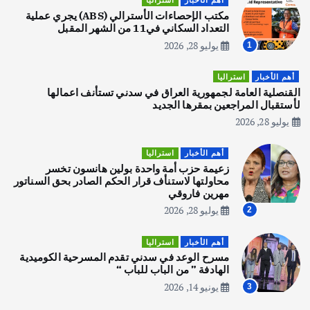
أهم الأخبار
استراليا
يوليو 30, 2026
مكتب الإحصاءات الأسترالي (ABS) يجري عملية
2
التعداد السكاني في11 من الشهر المقبل
يوليو 28, 2026
1
أهم الأخبار
تحقيقات
هوي آن… مدينة الفوانيس وسحر التاريخ
أهم الأخبار
استراليا
يوليو 30, 2026
القنصلية العامة لجمهورية العراق في سدني تستأنف اعمالها
3
لأستقبال المراجعين بمقرها الجديد
يوليو 28, 2026
أهم الأخبار
استراليا
مكتب الإحصاءات الأسترالي (ABS) يجري
أهم الأخبار
استراليا
عملية التعداد السكاني في11 من الشهر
زعيمة حزب أمة واحدة بولين هانسون تخسر
المقبل
محاولتها لاستنأف قرار الحكم الصادر بحق السناتور
يوليو 28, 2026
مهرين فاروقي
4
يوليو 28, 2026
2
أهم الأخبار
ثقافة وفنون
أهم الأخبار
استراليا
انطلاق ورشة التمثيل في مدينة كلباء الاماراتية
مسرح الوعد في سدني تقدم المسرحية الكوميدية
أغسطس 5, 2026
الهادفة ” من الباب للباب “
يونيو 14, 2026
3