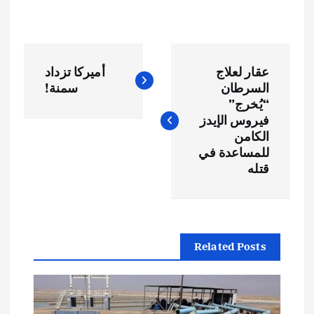
ت
عقار لعلاج
أميركا تزداد
ص
السرطان
سمنة!
“يُخرج”
فّ
فيروس الإيدز
الكامن
ح
للمساعدة في
قتله
ا
ل
Related Posts
م
ق