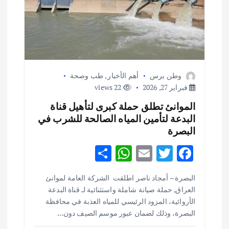
ا
ل
ا
وطن برس
أهم الأخبار
,
طب وصحة
ت
فبراير 27, 2026
22 views
الموانئ تطلق حملة كبرى لتأهيل قناة
البدعة لتأمين المياه الصالحة للشرب في
البصرة
S
W
E
T
F
h
h
m
w
ac
البصرة – أمجاد ناصر اطلقت الشركة العامة لموانئ
ar
at
ai
it
e
العراق, حملة صيانة شاملة واستثنائية لـ قناة البدعة
e
s
l
te
b
الأروائية، المزود الرئيسي للمياه العذبة في محافظة
o
r
A
البصرة، وذلك لضمان عبور موسم الصيف دون…