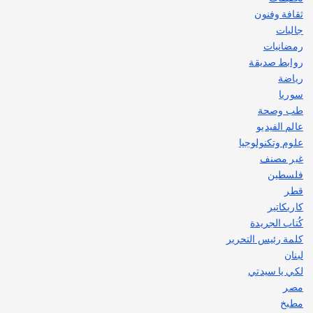
ثقافة وفنون
جاليات
رمضانيات
روابط صديقة
رياضة
سوريا
طب وصحة
عالم الفيديو
علوم وتكنولوجيا
غير مصنف
فلسطين
قطر
كاريكاتير
كُتاب الجريدة
كلمة رئيس التحرير
لبنان
لكي يا سيدتي
مصر
مطبخ