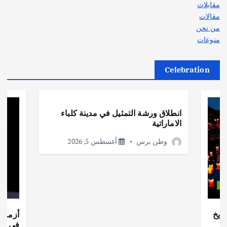
مقابلات
مقالات
من نحن
منوعات
Celebration
أهم الأخبار
ثقافة وفنون
انطلاق ورشة التمثيل في مدينة كلباء
الاماراتية
وطن برس
أغسطس 5, 2026
ات
ريخ
أزمة ا
في جذو