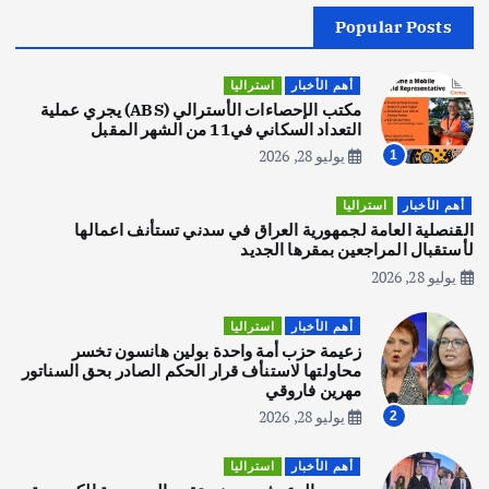
Popular Posts
أهم الأخبار
جاليات
غير مصنف
قصة نجاح العراقي عمر الشمري الذي
اصبح بطلاً لأستراليا بلعبة كمال الاجسام
أهم الأخبار
استراليا
يوليو 30, 2026
مكتب الإحصاءات الأسترالي (ABS) يجري عملية
2
التعداد السكاني في11 من الشهر المقبل
يوليو 28, 2026
1
أهم الأخبار
تحقيقات
هوي آن… مدينة الفوانيس وسحر التاريخ
أهم الأخبار
استراليا
يوليو 30, 2026
القنصلية العامة لجمهورية العراق في سدني تستأنف اعمالها
3
لأستقبال المراجعين بمقرها الجديد
يوليو 28, 2026
أهم الأخبار
استراليا
مكتب الإحصاءات الأسترالي (ABS) يجري
أهم الأخبار
استراليا
عملية التعداد السكاني في11 من الشهر
زعيمة حزب أمة واحدة بولين هانسون تخسر
المقبل
محاولتها لاستنأف قرار الحكم الصادر بحق السناتور
يوليو 28, 2026
مهرين فاروقي
4
يوليو 28, 2026
2
أهم الأخبار
ثقافة وفنون
أهم الأخبار
استراليا
انطلاق ورشة التمثيل في مدينة كلباء الاماراتية