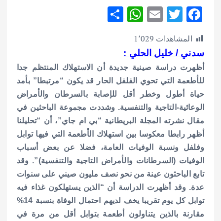
S
W
E
T
F
h
h
m
w
ac
المشاهدات
1٬029
ar
at
ai
it
e
سدني / خليل الحلي :
e
s
l
te
b
أظهرت دراسة صينية جديدة أن الاستهلاك المنتظم جدا
A
r
o
للأطعمة التي تحوي الفلفل الحار قد يكون “مرتبطا” بأمد
p
o
حياة أطول وخطر أقل للإصابة بالسرطان والأمراض
p
k
الوعائية-التاجية والتنفسية.
وشددت مجموعة الباحثين في
مقال نشرته المجلة البريطانية “بي ام جاي”، أن “تحليلنا
أظهر رابطا معكوسا بين استهلاك الأطعمة التي فيها توابل
وفلفل ونسبة الوفيات العامة، فضلا عن بعض أسباب
الوفيات (السرطانات والأمراض التاجية والتنفسية)”.
وقد
تابع الباحثون عينة من نحو نصف مليون صيني على سنوات
عدة. وقد أظهرت الدراسة أن “الذين يستهلكون غذاء فيه
توابل كل يوم تقريبا يخف لديهم احتمال الوفاة بنسبة 14%
مقارنة بالذين يتناولون أطعمة بتوابل أقل من مرة في