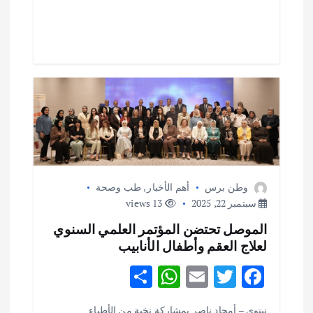
p
o
p
k
وطن برس
أهم الأخبار
,
طب وصحة
سبتمبر 22, 2025
13 views
الموصل تحتضن المؤتمر العلمي السنوي
لعلاج العقم وأطفال الأنابيب
S
W
E
T
F
h
h
m
w
ac
نينوى – أمجاد ناصر بمشاركة نخبة من الأطباء