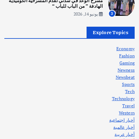
مسرح الوعد في سدني تقدم المسرحية الكوميدية
أغسطس 5, 2026
الهادفة ” من الباب للباب “
يونيو 14, 2026
3
أهم الأخبار
العراق
أزمة الكهرباء في العراق… قراءة تحليلية
Explore Topics
في جذور المشكلة وحلولها المستدامة
أغسطس 5, 2026
Economy
Fashion
Gaming
Newness
1
Newsbeat
Sports
أهم الأخبار
ثقافة وفنون
Tech
اختتام ورشة السينوغرافيا في مدينة كلباء الاماراتية
Technology
أغسطس 3, 2026
Travel
Western
أخبار اجتماعية
أهم الأخبار
جاليات
غير مصنف
أخبار عالمية
قصة نجاح العراقي عمر الشمري الذي
اصبح بطلاً لأستراليا بلعبة كمال الاجسام
أخبار عربية