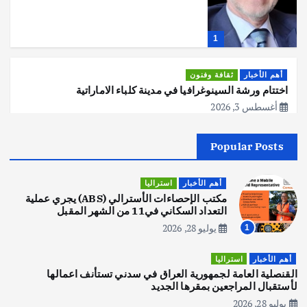
1
أهم الأخبار
ثقافة وفنون
اختتام ورشة السينوغرافيا في مدينة كلباء الاماراتية
أغسطس 3, 2026
Popular Posts
أهم الأخبار
جاليات
غير مصنف
قصة نجاح العراقي عمر الشمري الذي
اصبح بطلاً لأستراليا بلعبة كمال الاجسام
أهم الأخبار
استراليا
يوليو 30, 2026
مكتب الإحصاءات الأسترالي (ABS) يجري عملية
2
التعداد السكاني في11 من الشهر المقبل
يوليو 28, 2026
1
أهم الأخبار
تحقيقات
هوي آن… مدينة الفوانيس وسحر التاريخ
أهم الأخبار
استراليا
يوليو 30, 2026
القنصلية العامة لجمهورية العراق في سدني تستأنف اعمالها
3
لأستقبال المراجعين بمقرها الجديد
يوليو 28, 2026