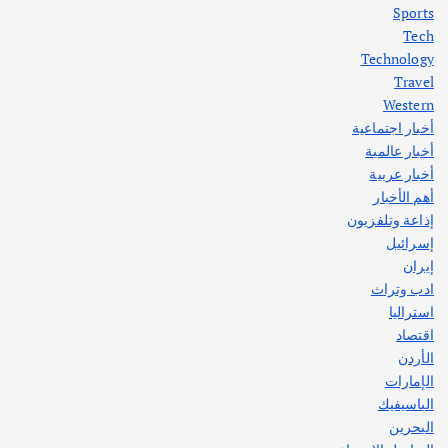
Sports
أهم الأخبار
ثقافة وفنون
Tech
اختتام ورشة السينوغرافيا في مدينة كلباء الاماراتية
Technology
أغسطس 3, 2026
Travel
Western
أخبار اجتماعية
أهم الأخبار
جاليات
غير مصنف
أخبار عالمية
قصة نجاح العراقي عمر الشمري الذي
اصبح بطلاً لأستراليا بلعبة كمال الاجسام
أخبار عربية
يوليو 30, 2026
أهم الأخبار
2
إذاعة وتلفزيون
إسرائيل
إيران
ادب وتراث
استراليا
اقتصاد
الأردن
الإمارات
الباسيفيك
البحرين