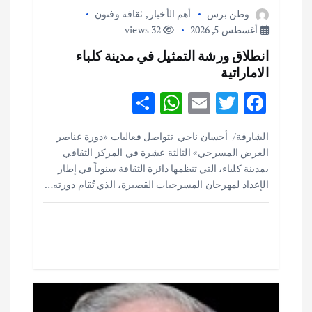
وطن برس
أهم الأخبار
,
ثقافة وفنون
م
أغسطس 5, 2026
32 views
انطلاق ورشة التمثيل في مدينة كلباء
ق
الاماراتية
ا
S
W
E
T
F
h
h
m
w
ac
ل
الشارقة/ أحسان ناجي تتواصل فعاليات «دورة عناصر
ar
at
ai
it
e
العرض المسرحي» الثالثة عشرة في المركز الثقافي
ا
e
s
l
te
b
بمدينة كلباء، التي تنظمها دائرة الثقافة سنوياً في إطار
o
r
A
الإعداد لمهرجان المسرحيات القصيرة، الذي تُقام دورته…
ت
p
o
p
k