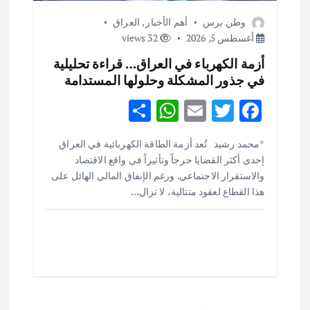
وطن برس
أهم الأخبار
,
العراق
أغسطس 5, 2026
32 views
أزمة الكهرباء في العراق… قراءة تحليلية
في جذور المشكلة وحلولها المستدامة
S
W
E
T
F
h
h
m
w
ac
أهم الأخبار
ثقافة وفنون
*محمد رشيد تُعد أزمة الطاقة الكهربائية في العراق
ar
at
ai
it
e
اختتام ورشة السينوغرافيا في مدينة كلباء الاماراتية
إحدى أكثر القضايا حرجاً وتأثيراً في واقع الاقتصاد
e
s
l
te
b
أغسطس 3, 2026
والاستقرار الاجتماعي. ورغم الإنفاق المالي الهائل على
o
r
A
هذا القطاع لعقود متتالية، لا تزال…
p
o
أهم الأخبار
جاليات
غير مصنف
قصة نجاح العراقي عمر الشمري الذي
p
k
اصبح بطلاً لأستراليا بلعبة كمال الاجسام
يوليو 30, 2026
2
أهم الأخبار
تحقيقات