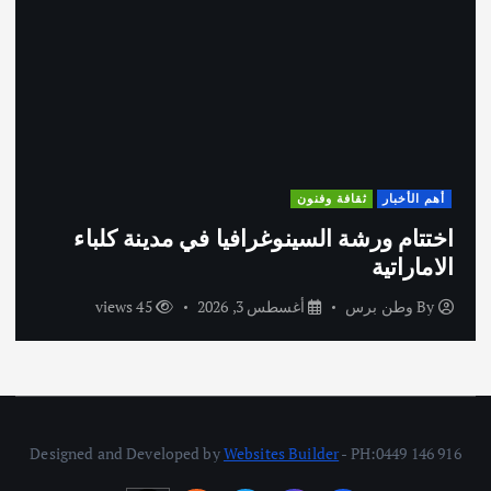
أهم الأخبار
ثقافة وفنون
اختتام ورشة السينوغرافيا في مدينة كلباء
الاماراتية
By
وطن برس
أغسطس 3, 2026
45 views
Designed and Developed by
Websites Builder
- PH:0449 146 916