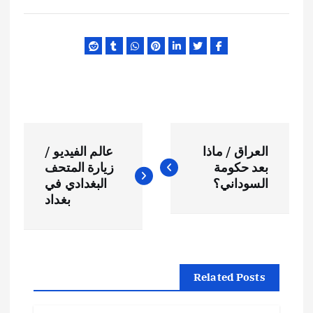
ت
العراق / ماذا
عالم الفيديو /
ص
بعد حكومة
زيارة المتحف
السوداني؟
البغدادي في
فّ
بغداد
ح
ا
Related Posts
ل