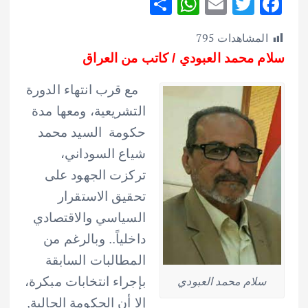
S
W
E
T
F
h
h
m
w
ac
المشاهدات
795
ar
at
ai
it
e
سلام محمد العبودي / كاتب من العراق
e
s
l
te
b
A
r
o
مع قرب انتهاء الدورة
p
o
التشريعية، ومعها مدة
p
k
حكومة السيد محمد
شياع السوداني،
تركزت الجهود على
تحقيق الاستقرار
السياسي والاقتصادي
داخلياً.. وبالرغم من
المطالبات السابقة
سلام محمد العبودي
بإجراء انتخابات مبكرة،
إلا أن الحكومة الحالية,