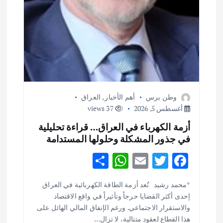
وطن برس
أهم الأخبار
,
العراق
أغسطس 5, 2026
37 views
أزمة الكهرباء في العراق… قراءة تحليلية
في جذور المشكلة وحلولها المستدامة
S
W
E
T
F
h
h
m
w
ac
أهم الأخبار
ثقافة وفنون
*محمد رشيد تُعد أزمة الطاقة الكهربائية في العراق
ar
at
ai
it
e
اختتام ورشة السينوغرافيا في مدينة كلباء الاماراتية
إحدى أكثر القضايا حرجاً وتأثيراً في واقع الاقتصاد
e
s
l
te
b
أغسطس 3, 2026
والاستقرار الاجتماعي. ورغم الإنفاق المالي الهائل على
هذا القطاع لعقود متتالية، لا تزال…