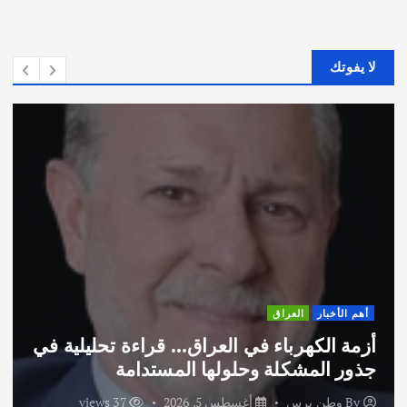
لا يفوتك
أهم الأخبار
ثقافة وفنون
اختتام ورشة السينوغرافيا في مدينة كلباء
الاماراتية
By
وطن برس
أغسطس 3, 2026
52 views