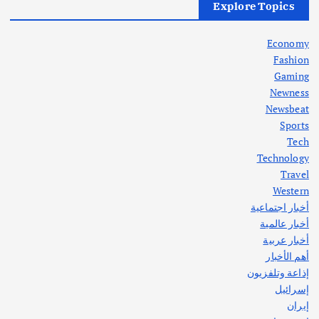
أزمة الكهرباء في العراق… قراءة تحليلية
Explore Topics
في جذور المشكلة وحلولها المستدامة
أغسطس 5, 2026
Economy
Fashion
Gaming
Newness
1
Newsbeat
Sports
أهم الأخبار
ثقافة وفنون
Tech
اختتام ورشة السينوغرافيا في مدينة كلباء الاماراتية
Technology
أغسطس 3, 2026
Travel
Western
أخبار اجتماعية
أهم الأخبار
جاليات
غير مصنف
أخبار عالمية
قصة نجاح العراقي عمر الشمري الذي
اصبح بطلاً لأستراليا بلعبة كمال الاجسام
أخبار عربية
يوليو 30, 2026
أهم الأخبار
2
إذاعة وتلفزيون
إسرائيل
إيران