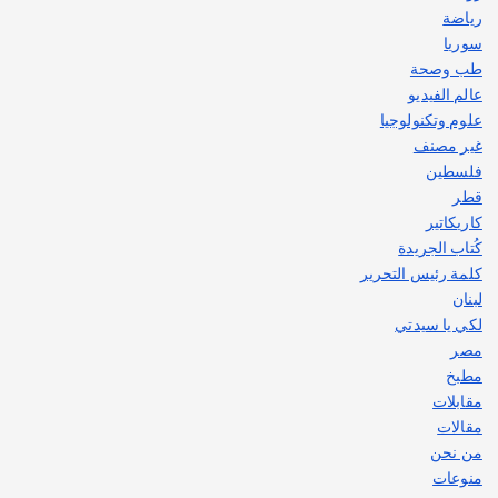
رياضة
سوريا
طب وصحة
عالم الفيديو
علوم وتكنولوجيا
غير مصنف
فلسطين
قطر
كاريكاتير
كُتاب الجريدة
كلمة رئيس التحرير
لبنان
لكي يا سيدتي
مصر
مطبخ
مقابلات
مقالات
من نحن
منوعات