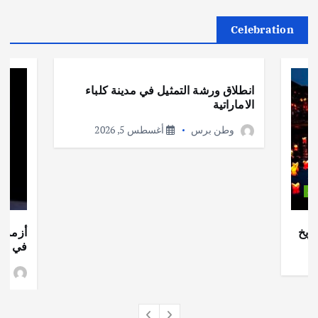
Celebration
أهم الأخبار
ثقافة وفنون
انطلاق ورشة التمثيل في مدينة كلباء
الاماراتية
وطن برس
أغسطس 5, 2026
ات
ريخ
أزمة ا
في جذو
وط