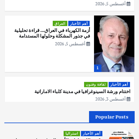
أغسطس 5, 2026
أهم الأخبار
العراق
أزمة الكهرباء في العراق… قراءة تحليلية
في جذور المشكلة وحلولها المستدامة
أغسطس 5, 2026
1
أهم الأخبار
ثقافة وفنون
اختتام ورشة السينوغرافيا في مدينة كلباء الاماراتية
أغسطس 3, 2026
Popular Posts
أهم الأخبار
جاليات
غير مصنف
قصة نجاح العراقي عمر الشمري الذي
اصبح بطلاً لأستراليا بلعبة كمال الاجسام
أهم الأخبار
استراليا