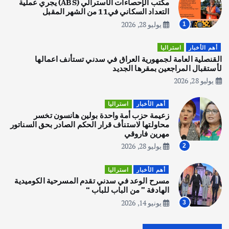
يوليو 30, 2026
مكتب الإحصاءات الأسترالي (ABS) يجري عملية
2
التعداد السكاني في11 من الشهر المقبل
يوليو 28, 2026
1
أهم الأخبار
تحقيقات
هوي آن… مدينة الفوانيس وسحر التاريخ
أهم الأخبار
استراليا
يوليو 30, 2026
القنصلية العامة لجمهورية العراق في سدني تستأنف اعمالها
3
لأستقبال المراجعين بمقرها الجديد
يوليو 28, 2026
أهم الأخبار
استراليا
مكتب الإحصاءات الأسترالي (ABS) يجري
أهم الأخبار
استراليا
عملية التعداد السكاني في11 من الشهر
زعيمة حزب أمة واحدة بولين هانسون تخسر
المقبل
محاولتها لاستنأف قرار الحكم الصادر بحق السناتور
يوليو 28, 2026
مهرين فاروقي
4
يوليو 28, 2026
2
أهم الأخبار
ثقافة وفنون
أهم الأخبار
استراليا
انطلاق ورشة التمثيل في مدينة كلباء الاماراتية
مسرح الوعد في سدني تقدم المسرحية الكوميدية
أغسطس 5, 2026
الهادفة ” من الباب للباب “
يونيو 14, 2026
3
أهم الأخبار
العراق