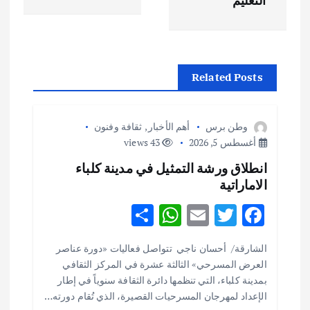
ح
التعليم
ا
ل
Related Posts
م
وطن برس
أهم الأخبار
,
ثقافة وفنون
ق
أغسطس 5, 2026
43 views
انطلاق ورشة التمثيل في مدينة كلباء
ا
الاماراتية
ل
S
W
E
T
F
h
h
m
w
ac
ا
الشارقة/ أحسان ناجي تتواصل فعاليات «دورة عناصر
ar
at
ai
it
e
العرض المسرحي» الثالثة عشرة في المركز الثقافي
ت
e
s
l
te
b
بمدينة كلباء، التي تنظمها دائرة الثقافة سنوياً في إطار
o
r
A
الإعداد لمهرجان المسرحيات القصيرة، الذي تُقام دورته…