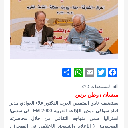
S
W
E
T
F
h
h
m
w
ac
المشاهدات
872
ar
at
ai
it
e
ميسان / وطن برس
e
s
l
te
b
يستضيف نادي المثقفين العرب
الدكتور علاء العوادي مدير
A
r
o
قناة سواقي ومدير الإذاعة العربية FM 2000 في سدني/
p
o
استراليا ضمن منهاجه الثقافي من خلال محاضرته
p
k
الموسومة ( الإعلام والتسويق الإعلامي في المهجر) ،