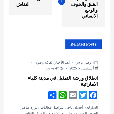
فّ
القلق والخوف
النقاش
والوجع
ح
الانساني
ا
ل
Related Posts
م
وطن برس
أهم الأخبار
,
ثقافة وفنون
ق
أغسطس 5, 2026
47 views
انطلاق ورشة التمثيل في مدينة كلباء
ا
الاماراتية
ل
S
W
E
T
F
h
h
m
w
ac
ا
الشارقة/ أحسان ناجي تتواصل فعاليات «دورة عناصر
ar
at
ai
it
e
العرض المسرحي» الثالثة عشرة في المركز الثقافي