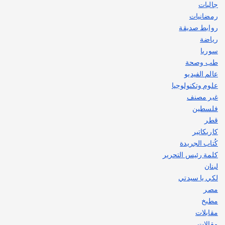
جاليات
رمضانيات
روابط صديقة
رياضة
سوريا
طب وصحة
عالم الفيديو
علوم وتكنولوجيا
غير مصنف
فلسطين
قطر
كاريكاتير
كُتاب الجريدة
كلمة رئيس التحرير
لبنان
لكي يا سيدتي
مصر
مطبخ
مقابلات
مقالات