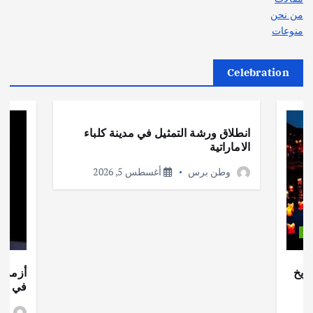
من نحن
منوعات
Celebration
أهم الأخبار
ثقافة وفنون
انطلاق ورشة التمثيل في مدينة كلباء
الاماراتية
وطن برس
أغسطس 5, 2026
ات
ريخ
أزمة ا
في جذو
وط