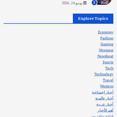
يونيو 14, 2026
3
أهم الأخبار
العراق
أزمة الكهرباء في العراق… قراءة تحليلية
Explore Topics
في جذور المشكلة وحلولها المستدامة
أغسطس 5, 2026
Economy
Fashion
Gaming
Newness
1
Newsbeat
Sports
أهم الأخبار
ثقافة وفنون
Tech
اختتام ورشة السينوغرافيا في مدينة كلباء الاماراتية
Technology
أغسطس 3, 2026
Travel
Western
أخبار اجتماعية
أهم الأخبار
جاليات
غير مصنف
أخبار عالمية
قصة نجاح العراقي عمر الشمري الذي
اصبح بطلاً لأستراليا بلعبة كمال الاجسام
أخبار عربية
يوليو 30, 2026
أهم الأخبار
2
إذاعة وتلفزيون