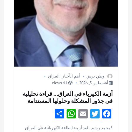
وطن برس
أهم الأخبار
,
العراق
أغسطس 5, 2026
41 views
أزمة الكهرباء في العراق… قراءة تحليلية
في جذور المشكلة وحلولها المستدامة
S
W
E
T
F
h
h
m
w
ac
أهم الأخبار
ثقافة وفنون
*محمد رشيد تُعد أزمة الطاقة الكهربائية في العراق
اختتام ورشة السينوغرافيا في مدينة كلباء الاماراتية