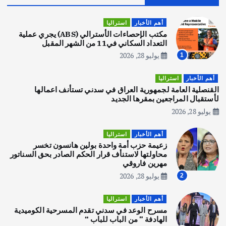
قصة نجاح العراقي عمر الشمري الذي
اصبح بطلاً لأستراليا بلعبة كمال الاجسام
أهم الأخبار
استراليا
يوليو 30, 2026
مكتب الإحصاءات الأسترالي (ABS) يجري عملية
2
التعداد السكاني في11 من الشهر المقبل
يوليو 28, 2026
1
أهم الأخبار
تحقيقات
هوي آن… مدينة الفوانيس وسحر التاريخ
أهم الأخبار
استراليا
يوليو 30, 2026
القنصلية العامة لجمهورية العراق في سدني تستأنف اعمالها
3
لأستقبال المراجعين بمقرها الجديد
يوليو 28, 2026
أهم الأخبار
استراليا
مكتب الإحصاءات الأسترالي (ABS) يجري
أهم الأخبار
استراليا
عملية التعداد السكاني في11 من الشهر
زعيمة حزب أمة واحدة بولين هانسون تخسر
المقبل
محاولتها لاستنأف قرار الحكم الصادر بحق السناتور
يوليو 28, 2026
مهرين فاروقي
4
يوليو 28, 2026
2
أهم الأخبار
ثقافة وفنون
أهم الأخبار
استراليا
انطلاق ورشة التمثيل في مدينة كلباء الاماراتية
مسرح الوعد في سدني تقدم المسرحية الكوميدية
أغسطس 5, 2026
الهادفة ” من الباب للباب “