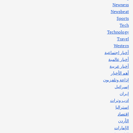
Newness
1
Newsbeat
Sports
أهم الأخبار
ثقافة وفنون
Tech
اختتام ورشة السينوغرافيا في مدينة كلباء الاماراتية
Technology
أغسطس 3, 2026
Travel
Western
أخبار اجتماعية
أهم الأخبار
جاليات
غير مصنف
أخبار عالمية
قصة نجاح العراقي عمر الشمري الذي
اصبح بطلاً لأستراليا بلعبة كمال الاجسام
أخبار عربية
يوليو 30, 2026
أهم الأخبار
2
إذاعة وتلفزيون
إسرائيل
إيران
ادب وتراث
استراليا
اقتصاد
الأردن
الإمارات