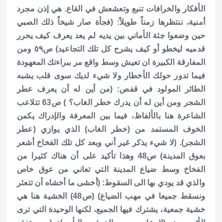
الأفكار والخرافات تنبع وتعشعش في القاع. هي إذن مجرد
أمنية، ننتظرها زمناً طويلاً: (فجأة صار شيخاً ذلك الصبي
حين وضعوا جثة الأماني بين يديه لم يعد يعرف كيف يحرر
قدميه ليخطو أو كيف يشرح كل تلك التجاعيد) ص٥٩ ومن
المفارقة الكبيرة ان تعيش وسط واقع مر ببراءتك المعهودة
فيما تدور حولك الأخطار ولا شيء لديك سوى قلب يشبه
الطائر المولود في قفص: (من أين له أن يعرف عطر
الشجر ومن أين له أن يدرك خطر الغاب؟ ) ص63 تتلاعب
الشاعرة هنا بالألفاظ، فيما بين المعرفة والإدراك يكمن
الخوف المستمد من (خطر الغاب) الذي يوازي (عطر
الشجر). (لا شيء يذكر غير أني وبعد كل تلك الفخاخ أشعر
بعوق المدينة) ص48 وهذا تأكيد على أن هناك كثيرا من
الفخاخ وسط ضياع المدينة التي تعاني من عوق خاص
والذي قد يودي بها الى السقوط: (أخشى ما أخشاه أن تتعثر
ونسقط جميعا في مهب الضياع) (ص48) الخشية هنا هي
خشية جمعية، يشترك فيها الجميع، لكنها الوحيدة التي ترى