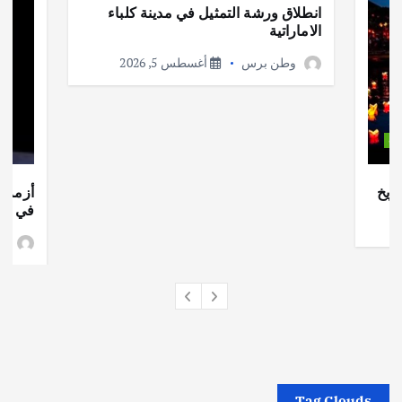
انطلاق ورشة التمثيل في مدينة كلباء
الاماراتية
وطن برس
أغسطس 5, 2026
ات
ريخ
أزمة ا
في جذو
وط
Tag Clouds