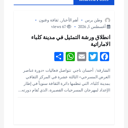
م
ق
وطن برس
أهم الأخبار
,
ثقافة وفنون
أغسطس 5, 2026
67 views
ا
انطلاق ورشة التمثيل في مدينة كلباء
الاماراتية
ل
S
W
E
T
F
ا
h
h
m
w
ac
الشارقة/ أحسان ناجي تتواصل فعاليات «دورة عناصر
ar
at
ai
it
e
ت
العرض المسرحي» الثالثة عشرة في المركز الثقافي
e
s
l
te
b
بمدينة كلباء، التي تنظمها دائرة الثقافة سنوياً في إطار
o
r
A
الإعداد لمهرجان المسرحيات القصيرة، الذي تُقام دورته…
p
o
p
k