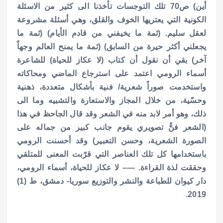
أين) ص70 تلك التوجسات تأخذنا الى كثير من الاسئلة
الكونية التي يعتريها الخوف والقلق، وهي أسئلة مشروعة
لعقل سليم. (ثمة ما يخيفني من قادم الأيام) (ثمة ما
يجعلني أكثر حيرة من السابق) (ثمة ما يمنح العالم وجهاً
آخر) بقي أن نقول أن كتاب (لا عكاز للحياة) للشاعرة
أسماء الرومي اعتمد على استرجاع الماضي ومحاكاته
واستخدمت صوراً شعرية/ فنية بأشكال متعددة، ذهنية
وحسّية، من خلال المجاز والاستعارة والتشبيه وما الى
ذلك، وهو أمر لابد منه في الشعر وقد قال الجاحظ في هذا
(الشعر فنٌّ تصويري يقوم جانب كبير من جماله على
الصورة الشعرية، وحسن التعبير) وقد أحسنت الرومي
باستخدامها كل تلك العناصر التي قرّبت المعنى للمتلقي
وحققت لذة القراءة. —– لا عكاز للحياة، أسماء الرومي،
دار كيوان للطباعة والنشر والتوزيع سوريا- دمشق، ط (1)
2019.