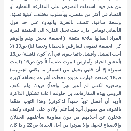
من هم فيه. اشتغلت النصوص على المفارقة اللفظية أو
التضاد في أكثر من مفصل، وبأسلوب مختلف، كبنية نصيّة،
ولمحة صافية، تتصف بالحرية والهدوء على حد قول
الألماني توماس مان، حيث تحيل القارئ الى الحقيقة المرة
المراد ايصالها ببلاغة متقنة: (الحقيقة محض وهم والوهم
كل الحقيقة فطوبى للغارقين بالخطايا وتعسا لنا) ص13 (لا
أحب الفشل وأفشل دائما سوى في أن أكون فاشلة) ص16
(أعشق الحياة وأمارس الموت طقساً لأنجو) ص16 (لست
سمراء إلا أن قلبي يحمل من السمار ما يكفي لجنوبيته)
ص18 (صنعت قوارب عديدة وخطت أشرعة مختلفة كبيرة
وصغيرة لكنني لم أعبر نهراً واحداً) ص75 ولم تكتفِ
الرومي بهذه المفارقات، بل حاولت اعادة تشكيل الذاكرة
(أريد أن أفصل ثوباً جديداً لذاكرتي) وهذا الثوب منقّعا
بالخوف من مجهول آتٍ: (سأعلم أولادي على الخوف وكيف
يتخلون عن أحلامهم من دون مقاومة سأعلمهم الخذلان
والانصياع للجهل والا يموتوا من أجل الحياة) ص22 واذا كان