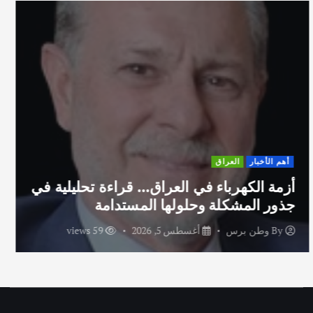
أهم الأخبار
ثقافة وفنون
اختتام ورشة السينوغرافيا في مدينة كلباء
الاماراتية
By
وطن برس
أغسطس 3, 2026
68 views