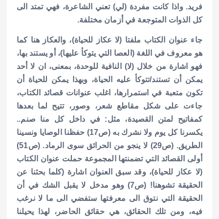
فريد. واذا كانت مفردة (لي) تعني الشاعرة، فهي تمتد الى
كل الذوات المتوجعة في أزمان مختلفة.
جاء عنوان الكتاب ملفتا (لا عكاز للحياة)، والعكاز هنا كما
هو معروف في اللغة (العصا التي يتوكأ عليها)، أو يستند بها،
فهو اشارة من خلال (لا) النافية للوحدة، بمعنى، ان لا أحد
يمكن أن تستند/تتوكأ عليه الحياة، وبهذا يمكن للحياة أن
تكون متعبة في استمرارها، اغلب عنوانات قصائد الكتاب،
جاءت على شكل مقاطع شعر، وصور، تتيح لما بعدها
كمفاتيح لمتن القصيدة، مثل: في داخل كل منا صنم..
يكسرنا كل يوم ولا نشرك به (ص17) حفظنا الوصايا ونسينا
الطريق. (ص29) لا ينجو من الحرائق سوى الرماد. (ص51)
أولى القصائد التي تضمنتها المجموعة حملت عنوان الكتاب
(لا عكاز للحياة)، وقد سبق العنوان اشارة (كلما بحثنا عن
الحقيقة تشوهنا! (ص7) وهو مدخل لا يقبل الشك في أن
الحقيقة التي نتوق الى معرفتها ستفضي الى ما لا نرغب
فيه، ومن تلك الحقائق، هي حقائق الحاضر، لهذا يحيلنا