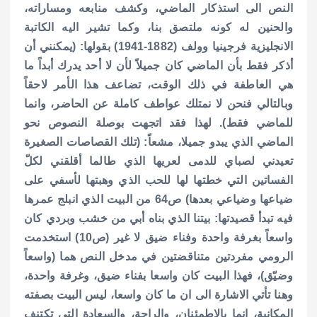
النص الى استذكار الماضي، وكشف منابعه ومساراته،
والحنين له كونه ملتصق بنا، وكما تشير اليه الكاتبة
الانجليزية فرجينيا وولف (1882-1941) بقولها: (يمكنني أن
أذكر فقط بأن الماضي كان جميلاً لأن لا أحد يدرك أبداً ما
هي العاطفة في ذلك الوقت، تضاعف هذا الأمر لاحقاً
وبالتالي فنحن لا نمتلك عواطف كاملة عن الحاضر، وانما
للماضي فقط). لهذا فقد اتجهت بوصلة النصوص نحو
الماضي الذي يبدو جميلا، مشعاً: (تلك القصاصات الصغيرة
تعيدني لصباي للدمى لعريها الذي طالما أقلقني لكلّ
الفساتين التي خطتها لها للحب الذي وهبتها لأسفي على
ضياعها وضياعي بعدها) ص64 من البيت الذي انبلج عمرها
فيه تبدأ قصيدتها: بيتنا الذي بناه أبي من خشب وبردي كان
واسعاً بغرفة واحدة وفناء ضيق لا غير (ص10) استخدمت
الرومي مفردتين متناقضتين في مدخل النص هما (واسعاً
وضيّق)، فهذا البيت كان واسعا بفناء ضيق، وغرفة واحدة،
وهنا تأتي الاشارة الى ان ما كان واسعا، ليس البيت بصفته
المكانية، انما بالاطمئنان، والراحة، والسعادة التي تكتنف