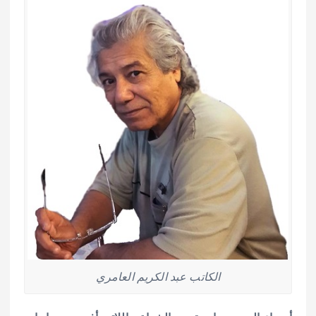
A
r
o
p
o
p
k
الكاتب عبد الكريم العامري