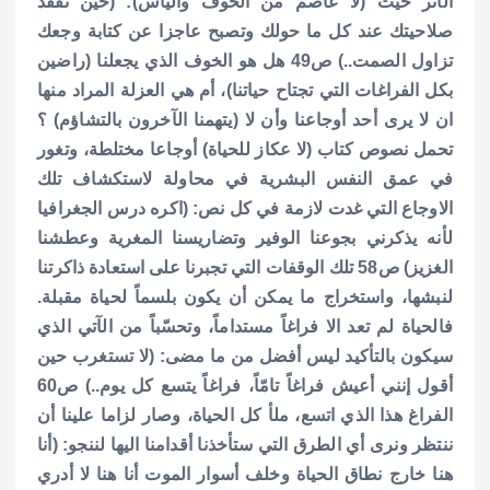
الأثر حيث (لا عاصم من الخوف واليأس): (حين تفقد
صلاحيتك عند كل ما حولك وتصبح عاجزا عن كتابة وجعك
تزاول الصمت..) ص49 هل هو الخوف الذي يجعلنا (راضين
بكل الفراغات التي تجتاح حياتنا)، أم هي العزلة المراد منها
ان لا يرى أحد أوجاعنا وأن لا (يتهمنا الآخرون بالتشاؤم) ؟
تحمل نصوص كتاب (لا عكاز للحياة) أوجاعا مختلطة، وتغور
في عمق النفس البشرية في محاولة لاستكشاف تلك
الاوجاع التي غدت لازمة في كل نص: (اكره درس الجغرافيا
لأنه يذكرني بجوعنا الوفير وتضاريسنا المغرية وعطشنا
الغزيز) ص58 تلك الوقفات التي تجبرنا على استعادة ذاكرتنا
لنبشها، واستخراج ما يمكن أن يكون بلسماً لحياة مقبلة.
فالحياة لم تعد الا فراغاً مستداماً، وتحسّباً من الآتي الذي
سيكون بالتأكيد ليس أفضل من ما مضى: (لا تستغرب حين
أقول إنني أعيش فراغاً تامّاً، فراغاً يتسع كل يوم..) ص60
الفراغ هذا الذي اتسع، ملأ كل الحياة، وصار لزاما علينا أن
ننتظر ونرى أي الطرق التي ستأخذنا أقدامنا اليها لننجو: (أنا
هنا خارج نطاق الحياة وخلف أسوار الموت أنا هنا لا أدري