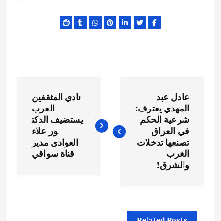
ت
عادل عبد
نادي المثقفين
ص
المهدي يعترف:
العرب
شرعية الحكم
يستضيف الدكت
فّ
في العراق
ور علاء
تصنعها تدخلات
العوادي مدير
ح
الغرب
قناة سواقي
والشرق!
ا
ل
Related Posts