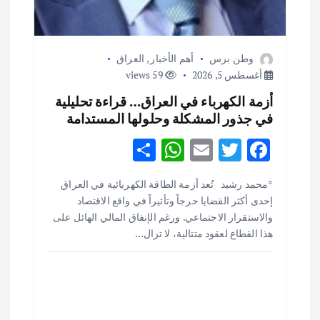
وطن برس
أهم الأخبار
,
العراق
أغسطس 5, 2026
59 views
أزمة الكهرباء في العراق… قراءة تحليلية
في جذور المشكلة وحلولها المستدامة
S
W
E
T
F
h
h
m
w
ac
أهم الأخبار
ثقافة وفنون
*محمد رشيد تُعد أزمة الطاقة الكهربائية في العراق
ar
at
ai
it
e
اختتام ورشة السينوغرافيا في مدينة كلباء الاماراتية
إحدى أكثر القضايا حرجاً وتأثيراً في واقع الاقتصاد
e
s
l
te
b
أغسطس 3, 2026
والاستقرار الاجتماعي. ورغم الإنفاق المالي الهائل على
o
r
A
هذا القطاع لعقود متتالية، لا تزال…
p
o
أهم الأخبار
جاليات
غير مصنف
قصة نجاح العراقي عمر الشمري الذي
p
k
اصبح بطلاً لأستراليا بلعبة كمال الاجسام
يوليو 30, 2026
2