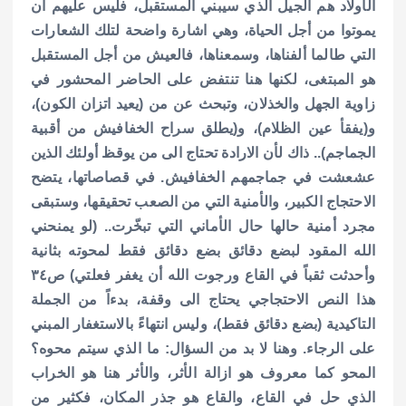
الأولاد هم الجيل الذي سيبني المستقبل، فليس عليهم أن
يموتوا من أجل الحياة، وهي اشارة واضحة لتلك الشعارات
التي طالما ألفناها، وسمعناها، فالعيش من أجل المستقبل
هو المبتغى، لكنها هنا تنتفض على الحاضر المحشور في
زاوية الجهل والخذلان، وتبحث عن من (يعيد اتزان الكون)،
و(يفقأ عين الظلام)، و(يطلق سراح الخفافيش من أقبية
الجماجم).. ذاك لأن الارادة تحتاج الى من يوقظ أولئك الذين
عشعشت في جماجمهم الخفافيش. في قصاصاتها، يتضح
الاحتجاج الكبير، والأمنية التي من الصعب تحقيقها، وستبقى
مجرد أمنية حالها حال الأماني التي تبخّرت.. (لو يمنحني
الله المقود لبضع دقائق بضع دقائق فقط لمحوته بثانية
وأحدثت ثقباً في القاع ورجوت الله أن يغفر فعلتي) ص٣٤
هذا النص الاحتجاجي يحتاج الى وقفة، بدءاً من الجملة
التاكيدية (بضع دقائق فقط)، وليس انتهاءً بالاستغفار المبني
على الرجاء. وهنا لا بد من السؤال: ما الذي سيتم محوه؟
المحو كما معروف هو ازالة الأثر، والأثر هنا هو الخراب
الذي حل في القاع، والقاع هو جذر المكان، فكثير من