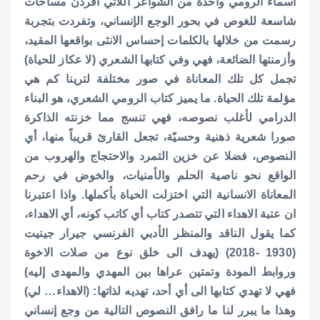
أسماء الرومي واحدة من الشواعر اللاتي أفردن مساحات
شاسعة للغوص في بحور الوجع الإنساني، وتفردت بتجربة
رسمت من خلالها بالكلمات إحساس الانثى بواقعها المقيد،
وأزمنتها الضائعة، فهي وفي كتابها الشعري (لا عكاز للحياة)
تجمل كل تلك المعاناة في صور مختلفة لترينا كم هي
مؤلمة تلك الحياة. ما يميز كتاب الرومي الشعري، هو البناء
الدرامي لأغلب نصوصه، فهي تنسج مما خزنته الذاكرة
صورا شعرية ذهنية وحسيّة، تجعل القارئ قريباً منها، أي
النصوص، فضلا عن خزين التمرد والاحتجاج والهروب من
الواقع نحو ناصية الحلم والأمنيات، والخوض في رحم
المعاناة الانسانية التي اختزلت الحياة بأكملها. واذا اعتبرنا
ان عتبة الاهداء التي تتصدر كتاب أي كاتب كونه، أي الاهداء،
كما يقول الناقد والمنظر الأدبي الفرنسي جيرار جينيت
(1930 -2018) (يهدف الى خلق نوع من صلات الاخوة
وروابط المودة وتمتين عراها بين المهدي والمهدى إليه)
فهي لا تهدي كتابها الى أي أحد، تهديه لذاتها: (الاهداء… لي)
وهذا ما يبرر لنا ما رافق النصوص التالية من وجع إنساني