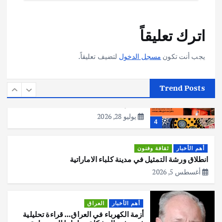
أهم الأخبار
تحقيقات
اترك تعليقاً
هوي آن… مدينة الفوانيس وسحر التاريخ
يوليو 30, 2026
3
يجب أنت تكون
مسجل الدخول
لتضيف تعليقاً.
أهم الأخبار
استراليا
مكتب الإحصاءات الأسترالي (ABS) يجري
Trend Posts
عملية التعداد السكاني في11 من الشهر
المقبل
يوليو 28, 2026
4
أهم الأخبار
ثقافة وفنون
انطلاق ورشة التمثيل في مدينة كلباء الاماراتية
أغسطس 5, 2026
أهم الأخبار
العراق
أزمة الكهرباء في العراق… قراءة تحليلية