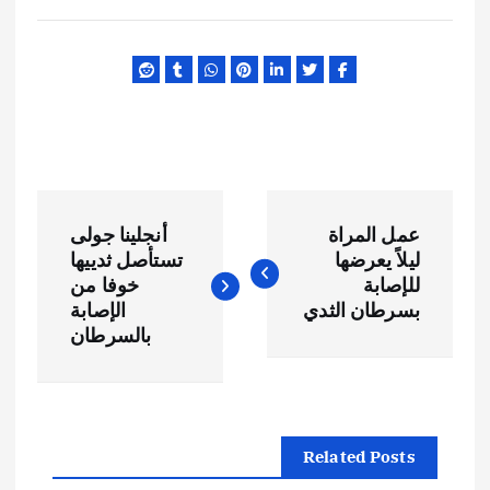
ت
عمل المراة
أنجلينا جولى
ص
ليلاً يعرضها
تستأصل ثدييها
للإصابة
خوفا من
فّ
بسرطان الثدي
الإصابة
بالسرطان
ح
ا
Related Posts
ل