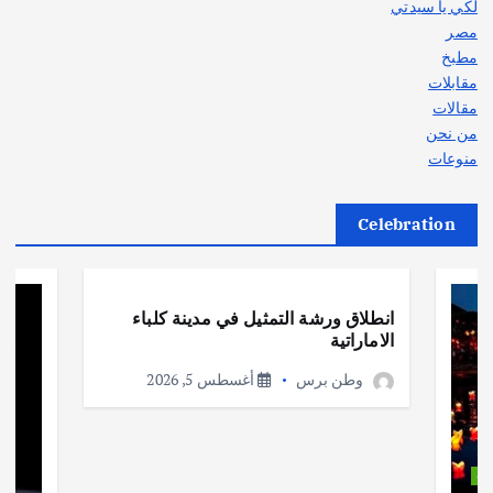
لكي يا سيدتي
مصر
مطبخ
مقابلات
مقالات
من نحن
منوعات
Celebration
أهم الأخبار
ثقافة وفنون
انطلاق ورشة التمثيل في مدينة كلباء
الاماراتية
وطن برس
أغسطس 5, 2026
ات