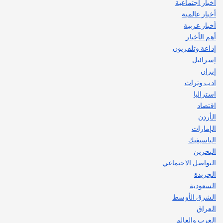
أخبار اجتماعية
أهم الأخبار
جاليات
غير مصنف
أخبار عالمية
قصة نجاح العراقي عمر الشمري الذي
اصبح بطلاً لأستراليا بلعبة كمال الاجسام
أخبار عربية
يوليو 30, 2026
أهم الأخبار
2
إذاعة وتلفزيون
إسرائيل
إيران
ادب وتراث
استراليا
اقتصاد
الأردن
الإمارات
الباسيفيك
البحرين
التواصل الاجتماعي
الجريدة
السعودية
الشرق الأوسط
العراق
العرب والعالم