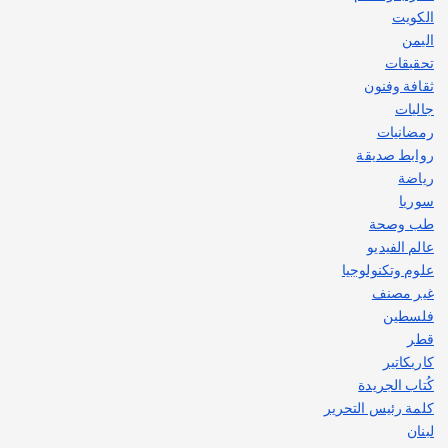
الكويت
اليمن
تحقيقات
ثقافة وفنون
جاليات
رمضانيات
روابط صديقة
رياضة
سوريا
طب وصحة
عالم الفيديو
علوم وتكنولوجيا
غير مصنف
فلسطين
قطر
كاريكاتير
كُتاب الجريدة
كلمة رئيس التحرير
لبنان