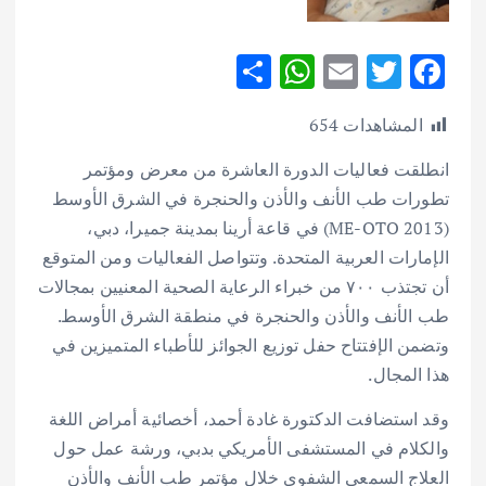
S
W
E
T
F
h
h
m
w
ac
المشاهدات
654
ar
at
ai
it
e
e
s
l
te
b
انطلقت فعاليات الدورة العاشرة من معرض ومؤتمر
تطورات طب الأنف والأذن والحنجرة في الشرق الأوسط
A
r
o
(ME-OTO 2013) في قاعة أرينا بمدينة جميرا، دبي،
p
o
الإمارات العربية المتحدة. وتتواصل الفعاليات ومن المتوقع
p
k
أن تجتذب ٧٠٠ من خبراء الرعاية الصحية المعنيين بمجالات
طب الأنف والأذن والحنجرة في منطقة الشرق الأوسط.
وتضمن الإفتتاح حفل توزيع الجوائز للأطباء المتميزين في
هذا المجال.
وقد استضافت الدكتورة غادة أحمد، أخصائية أمراض اللغة
والكلام في المستشفى الأمريكي بدبي، ورشة عمل حول
العلاج السمعي الشفوي خلال مؤتمر طب الأنف والأذن