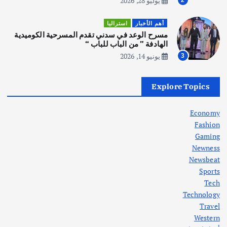
يوليو 28, 2026
أهم الأخبار
ثقافة وفنون
أهم الأخبار
استراليا
انطلاق ورشة التمثيل في مدينة كلباء الاماراتية
مسرح الوعد في سدني تقدم المسرحية الكوميدية
أغسطس 5, 2026
الهادفة ” من الباب للباب “
يونيو 14, 2026
3
أهم الأخبار
العراق
أزمة الكهرباء في العراق… قراءة تحليلية
Explore Topics
في جذور المشكلة وحلولها المستدامة
أغسطس 5, 2026
Economy
Fashion
Gaming
Newness
1
Newsbeat
Sports
أهم الأخبار
ثقافة وفنون
Tech
اختتام ورشة السينوغرافيا في مدينة كلباء الاماراتية
Technology
أغسطس 3, 2026
Travel
Western