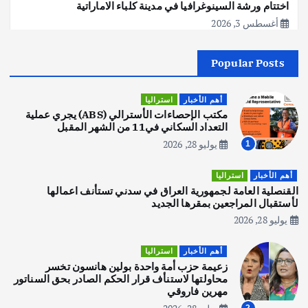
اختتام ورشة السينوغرافيا في مدينة كلباء الاماراتية
أغسطس 3, 2026
Popular Posts
أهم الأخبار
جاليات
غير مصنف
قصة نجاح العراقي عمر الشمري الذي
اصبح بطلاً لأستراليا بلعبة كمال الاجسام
أهم الأخبار
استراليا
يوليو 30, 2026
مكتب الإحصاءات الأسترالي (ABS) يجري عملية
2
التعداد السكاني في11 من الشهر المقبل
يوليو 28, 2026
1
أهم الأخبار
تحقيقات
هوي آن… مدينة الفوانيس وسحر التاريخ
أهم الأخبار
استراليا
يوليو 30, 2026
القنصلية العامة لجمهورية العراق في سدني تستأنف اعمالها
3
لأستقبال المراجعين بمقرها الجديد
يوليو 28, 2026
أهم الأخبار
استراليا
مكتب الإحصاءات الأسترالي (ABS) يجري
أهم الأخبار
استراليا
عملية التعداد السكاني في11 من الشهر
زعيمة حزب أمة واحدة بولين هانسون تخسر
المقبل
محاولتها لاستنأف قرار الحكم الصادر بحق السناتور
يوليو 28, 2026
مهرين فاروقي
4
2