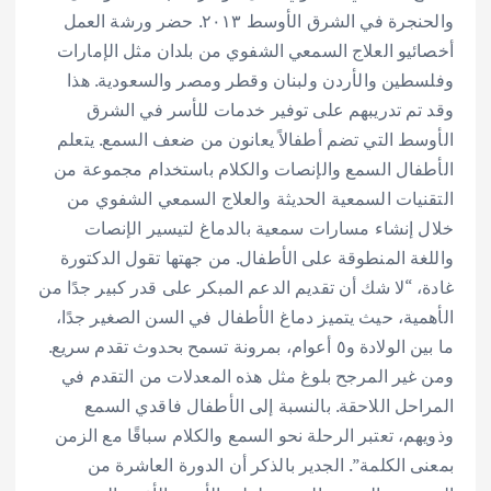
والحنجرة في الشرق الأوسط ٢٠١٣. حضر ورشة العمل
أخصائيو العلاج السمعي الشفوي من بلدان مثل الإمارات
وفلسطين والأردن ولبنان وقطر ومصر والسعودية. هذا
وقد تم تدريبهم على توفير خدمات للأسر في الشرق
الأوسط التي تضم أطفالاً يعانون من ضعف السمع. يتعلم
الأطفال السمع والإنصات والكلام باستخدام مجموعة من
التقنيات السمعية الحديثة والعلاج السمعي الشفوي من
خلال إنشاء مسارات سمعية بالدماغ لتيسير الإنصات
واللغة المنطوقة على الأطفال. من جهتها تقول الدكتورة
غادة، “لا شك أن تقديم الدعم المبكر على قدر كبير جدًا من
الأهمية، حيث يتميز دماغ الأطفال في السن الصغير جدًا،
ما بين الولادة و٥ أعوام، بمرونة تسمح بحدوث تقدم سريع.
ومن غير المرجح بلوغ مثل هذه المعدلات من التقدم في
المراحل اللاحقة. بالنسبة إلى الأطفال فاقدي السمع
وذويهم، تعتبر الرحلة نحو السمع والكلام سباقًا مع الزمن
بمعنى الكلمة”. الجدير بالذكر أن الدورة العاشرة من