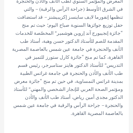
المعرض والمؤتمر السنوي لطب الأنف والأذن والحنجرة
في الشرق الأوسط (جراحة الرأس والرقبة) – والتي
تنظمها إنفورما لايف ساينسز إكزيبيشنز – قد استضافت
حفل توزيع جوائزها السنوية صباح اليوم؛ حيث تم منح
“جائزة إنجيبورج آند إروين هوشمير” المخصّصة للخدمات
المقدمة للصم للأستاذ الدكتور حسن وهبة، أستاذ طب
الأنف والحنجرة في جامعة عين شمس بالعاصمة المصرية
القاهرة، كما تم منح “جائزة كارل ستورز للتميز في
التدريس” للأستاذ الدكتور هاينز ستامبرجر، رئيس قسم
طب الأنف والأذن والحنجرة في جامعة غراتس الطبية
بمدينة غراتس النمساوية، في حين تم منح “جائزة معرض
ومؤتمر الصحة العربي للإنجاز الشخصي والمهني” للأستاذ
الدكتور مجدى أمين رياض، أستاذ طب الأنف والأذن
والحنجرة – جراحة الرأس والرقبة في جامعة عين شمس
بالعاصمة المصرية القاهرة.