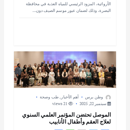
e
s
l
te
b
الأروائية، المزود الرئيسي للمياه العذبة في محافظة
o
r
A
البصرة، وذلك لضمان عبور موسم الصيف دون…
p
o
p
k
وطن برس
أهم الأخبار
,
طب وصحة
سبتمبر 22, 2025
21 views
الموصل تحتضن المؤتمر العلمي السنوي
لعلاج العقم وأطفال الأنابيب