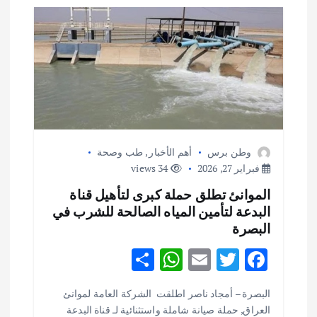
م
ق
ا
ل
وطن برس
أهم الأخبار
,
طب وصحة
ا
فبراير 27, 2026
34 views
الموانئ تطلق حملة كبرى لتأهيل قناة
ت
البدعة لتأمين المياه الصالحة للشرب في
البصرة
S
W
E
T
F
h
h
m
w
ac
البصرة – أمجاد ناصر اطلقت الشركة العامة لموانئ
ar
at
ai
it
e
العراق, حملة صيانة شاملة واستثنائية لـ قناة البدعة