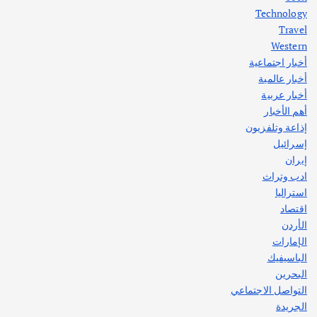
اختتام ورشة السينوغرافيا في مدينة كلباء الاماراتية
Technology
أغسطس 3, 2026
Travel
Western
أخبار اجتماعية
أهم الأخبار
جاليات
غير مصنف
أخبار عالمية
قصة نجاح العراقي عمر الشمري الذي
اصبح بطلاً لأستراليا بلعبة كمال الاجسام
أخبار عربية
يوليو 30, 2026
أهم الأخبار
2
إذاعة وتلفزيون
إسرائيل
إيران
ادب وتراث
استراليا
اقتصاد
الأردن
الإمارات
الباسيفيك
البحرين
التواصل الاجتماعي
الجريدة