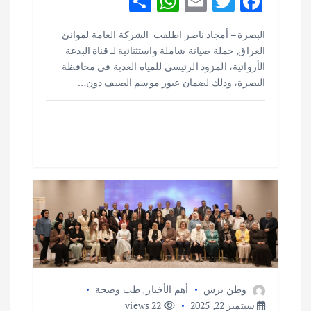
S
W
E
T
F
h
h
m
w
ac
البصرة – أمجاد ناصر اطلقت الشركة العامة لموانئ
ar
at
ai
it
e
العراق, حملة صيانة شاملة واستثنائية لـ قناة البدعة
e
s
l
te
b
الأروائية، المزود الرئيسي للمياه العذبة في محافظة
o
r
A
البصرة، وذلك لضمان عبور موسم الصيف دون…
p
o
p
k
وطن برس
أهم الأخبار
,
طب وصحة
سبتمبر 22, 2025
22 views