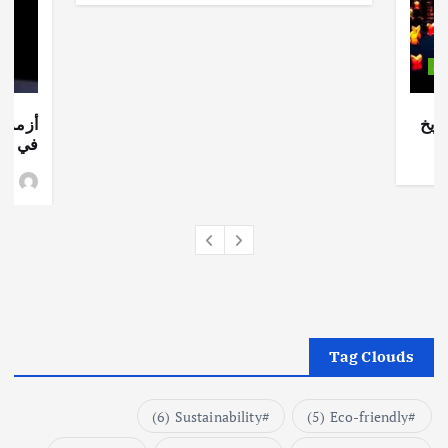
ات
ريخ
أزمة ا
في جذو
وط
Tag Clouds
(6)
Sustainability
(5)
Eco-friendly