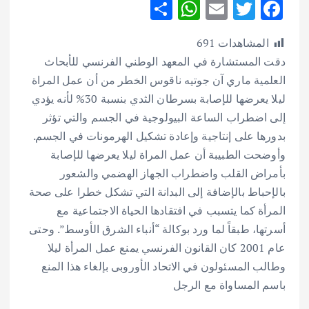
S
W
E
T
F
h
h
m
w
ac
المشاهدات
691
ar
at
ai
it
e
دقت المستشارة في المعهد الوطني الفرنسي للأبحاث
e
s
l
te
b
العلمية ماري آن جوتيه ناقوس الخطر من أن عمل المراة
A
r
o
ليلا يعرضها للإصابة بسرطان الثدي بنسبة 30% لأنه يؤدي
p
o
إلى اضطراب الساعة البيولوجية في الجسم والتي تؤثر
p
k
بدورها على إنتاجية وإعادة تشكيل الهرمونات في الجسم.
وأوضحت الطبيبة أن عمل المراة ليلا يعرضها للإصابة
بأمراض القلب واضطراب الجهاز الهضمي والشعور
بالإحباط بالإضافة إلى البدانة التي تشكل خطرا على صحة
المرأة كما يتسبب في افتقادها الحياة الاجتماعية مع
أسرتها،
طبقاً لما ورد بوكالة “أنباء الشرق الأوسط”. وحتى
عام 2001 كان القانون الفرنسي يمنع عمل المرأة ليلا
وطالب المسئولون في الاتحاد الأوروبى بإلغاء هذا المنع
باسم المساواة مع الرجل