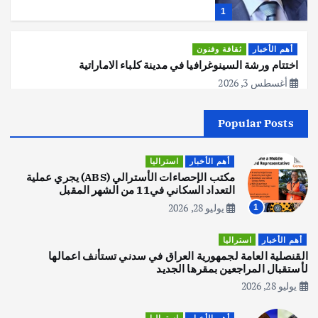
1
أهم الأخبار
ثقافة وفنون
اختتام ورشة السينوغرافيا في مدينة كلباء الاماراتية
أغسطس 3, 2026
Popular Posts
أهم الأخبار
جاليات
غير مصنف
قصة نجاح العراقي عمر الشمري الذي
اصبح بطلاً لأستراليا بلعبة كمال الاجسام
أهم الأخبار
استراليا
يوليو 30, 2026
مكتب الإحصاءات الأسترالي (ABS) يجري عملية
2
التعداد السكاني في11 من الشهر المقبل
يوليو 28, 2026
1
أهم الأخبار
تحقيقات
هوي آن… مدينة الفوانيس وسحر التاريخ
أهم الأخبار
استراليا
يوليو 30, 2026
القنصلية العامة لجمهورية العراق في سدني تستأنف اعمالها
3
لأستقبال المراجعين بمقرها الجديد
يوليو 28, 2026
أهم الأخبار
استراليا
مكتب الإحصاءات الأسترالي (ABS) يجري