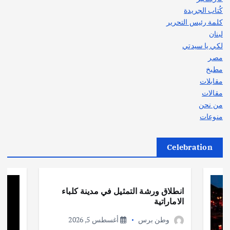
كُتاب الجريدة
كلمة رئيس التحرير
لبنان
لكي يا سيدتي
مصر
مطبخ
مقابلات
مقالات
من نحن
منوعات
Celebration
أهم الأخبار
ثقافة وفنون
انطلاق ورشة التمثيل في مدينة كلباء
الاماراتية
وطن برس
أغسطس 5, 2026