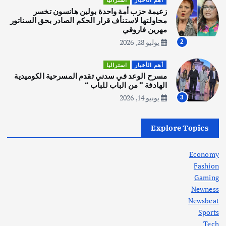
أهم الأخبار
استراليا
عملية التعداد السكاني في11 من الشهر
زعيمة حزب أمة واحدة بولين هانسون تخسر
المقبل
محاولتها لاستنأف قرار الحكم الصادر بحق السناتور
يوليو 28, 2026
مهرين فاروقي
4
يوليو 28, 2026
2
أهم الأخبار
ثقافة وفنون
أهم الأخبار
استراليا
انطلاق ورشة التمثيل في مدينة كلباء الاماراتية
مسرح الوعد في سدني تقدم المسرحية الكوميدية
أغسطس 5, 2026
الهادفة ” من الباب للباب “
يونيو 14, 2026
3
أهم الأخبار
العراق
أزمة الكهرباء في العراق… قراءة تحليلية
Explore Topics
في جذور المشكلة وحلولها المستدامة
أغسطس 5, 2026
Economy
Fashion
Gaming
Newness
1
Newsbeat
Sports
أهم الأخبار
ثقافة وفنون
Tech