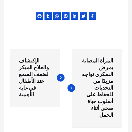
ت
المرأة المصابة
الإكتشاف
ص
بمرض
والعلاج المبكر
السكري تواجه
لضعف السمع
فّ
مزيدًا من
عند الأطفال
التحديات
في غاية
ح
للحفاظ على
الأهمية
أسلوب حياة
صحي أثناء
ا
الحمل
ل