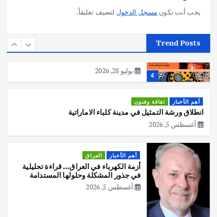
3
يجب أنت تكون
مسجل الدخول
لتضيف تعليقاً.
أهم الأخبار
استراليا
مكتب الإحصاءات الأسترالي (ABS) يجري
Trend Posts
عملية التعداد السكاني في11 من الشهر
المقبل
يوليو 28, 2026
4
أهم الأخبار
ثقافة وفنون
انطلاق ورشة التمثيل في مدينة كلباء الاماراتية
أغسطس 5, 2026
أهم الأخبار
العراق
أزمة الكهرباء في العراق… قراءة تحليلية
في جذور المشكلة وحلولها المستدامة
أغسطس 5, 2026