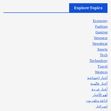
أهم الأخبار
العراق
أزمة الكهرباء في العراق… قراءة تحليلية
Explore Topics
في جذور المشكلة وحلولها المستدامة
أغسطس 5, 2026
Economy
Fashion
Gaming
Newness
1
Newsbeat
Sports
أهم الأخبار
ثقافة وفنون
Tech
اختتام ورشة السينوغرافيا في مدينة كلباء الاماراتية
Technology
أغسطس 3, 2026
Travel
Western
أخبار اجتماعية
أهم الأخبار
جاليات
غير مصنف
أخبار عالمية
قصة نجاح العراقي عمر الشمري الذي
اصبح بطلاً لأستراليا بلعبة كمال الاجسام
أخبار عربية
يوليو 30, 2026
أهم الأخبار
2
إذاعة وتلفزيون
إسرائيل