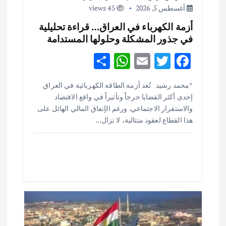
أغسطس 5, 2026
45 views
أزمة الكهرباء في العراق… قراءة تحليلية
في جذور المشكلة وحلولها المستدامة
S
W
E
T
F
h
h
m
w
ac
*محمد رشيد تُعد أزمة الطاقة الكهربائية في العراق
ar
at
ai
it
e
إحدى أكثر القضايا حرجاً وتأثيراً في واقع الاقتصاد
e
s
l
te
b
والاستقرار الاجتماعي. ورغم الإنفاق المالي الهائل على
o
r
A
هذا القطاع لعقود متتالية، لا تزال…
p
o
p
k