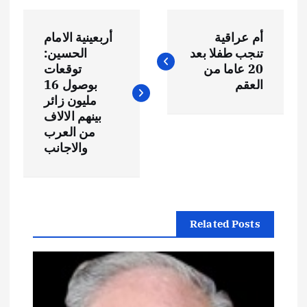
ت
أم عراقية
أربعينية الامام
ص
تنجب طفلا بعد
الحسين:
20 عاما من
توقعات
فّ
العقم
بوصول 16
مليون زائر
ح
بينهم الالاف
من العرب
والاجانب
ا
ل
م
Related Posts
ق
ا