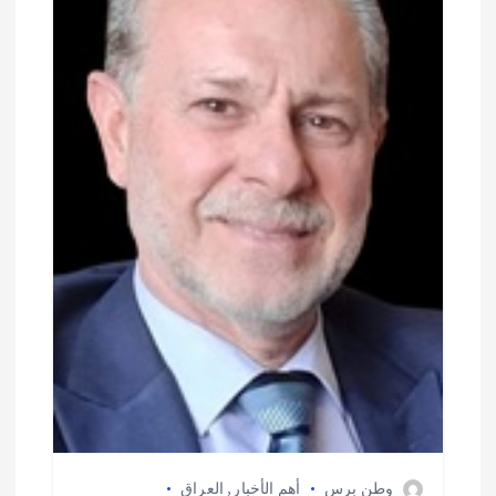
ل
ا
ت
وطن برس
أهم الأخبار
,
العراق