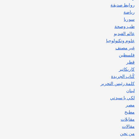
روابط صديقة
رياضة
سوريا
طب وصحة
عالم الفيديو
علوم وتكنولوجيا
غير مصنف
فلسطين
قطر
كاريكاتير
كُتاب الجريدة
كلمة رئيس التحرير
لبنان
لكي يا سيدتي
مصر
مطبخ
مقابلات
مقالات
من نحن