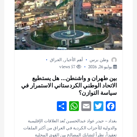
وطن برس
أهم الأخبار
,
العراق
يوليو 26, 2026
57 views
بين طهران و واشنطن… هل يستطيع
الاتحاد الوطني الكردستاني الاستمرار في
سياسة التوازن؟
S
W
E
T
F
h
h
m
w
ac
أهم الأخبار
ثقافة وفنون
بغداد – حيدر عواد عبدالحسين تُعد العلاقات الإقليمية
ar
at
ai
it
e
اختتام ورشة السينوغرافيا في مدينة كلباء الاماراتية
والدولية للأحزاب الكردية في العراق من أكثر الملفات
e
s
l
te
b
أغسطس 3, 2026
تعقيداً، نظراً لتشابك المصالح بين القوى المحلية