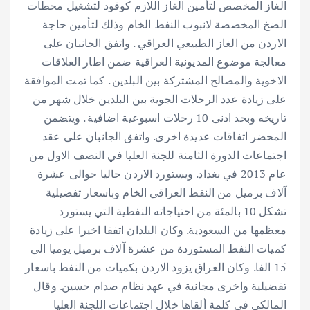
الغاز المخصص لتأمين الغاز اللازم كوقود لتشغيل محطات
الضخ المخصصة لانبوب النفط الخام وذلك لتأمين حاجة
الاردن من الغاز الطبيعي العراقي . واتفق الجانبان على
معالجة موضوع المديونية العراقية ضمن اطار العلاقات
الاخوية والمصالح المشتركة بين البلدين . كما تمت الموافقة
على زيادة عدد الرحلات الجوية بين البلدين خلال شهر من
تاريخه وبحد ادنى 10 رحلات اسبوعية اضافية . ويتضمن
المحضر اتفاقات عديدة اخرى. واتفق الجانبان على عقد
اجتماعات الدورة الثامنة للجنة العليا في النصف الاول من
عام 2013 في بغداد. ويستورد الاردن حاليا حوالى عشرة
آلاف برميل من النفط العراقي الخام وباسعار تفضيلية
تشكل 10 بالمئة من احتياجاته النفطية التي يستورد
معظمها من السعودية. وكان البلدان اتفقا اخيرا على زيادة
كميات النفط المستوردة من عشرة آلاف برميل يوميا الى
15 الفا. وكان العراق يزود الاردن بكميات من النفط باسعار
تفضيلية واخرى مجانية في عهد نظام صدام حسين. وقال
المالكي في كلمة ألقاها خلال اجتماعات اللجنة العليا