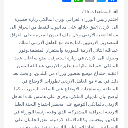
h
h
m
w
ac
المشاهدات
716
ar
at
ai
it
e
اختتم رئيس الوزراء العراقي نوري المالكي زيارة قصيرة
e
s
l
te
b
الى الاردن اتفق خلالها على مد انبوب للنفط من العراق الى
A
r
o
ميناء العقبة الاردني وحل ملف الديون المترتبة على العراق
p
o
للمصدرين الاردنيين.كما بحث مع العاهل الاردني الملك
p
k
عبدالله الثاني الازمة السورية واستقرار المنطقة.وفور
وصوله الى الاردن في زيارة استغرقت بضع ساعات عقد
المالكي اجتماعا ثنائيا مع نظيره الاردني عبد الله النسور
اعقبه اجتماع موسع بحضور وزراء من البلدين. و بحث بعد
ذلك في لقاء مع العاهل الاردني تطورات الاوضاع في
المنطقة ومستجدات الاوضاع على الساحة السورية ، كما
اوضح بيان للديوان الملكي. وجرى على هامش لقاء العاهل
الاردني بالمالكي التوقيع على محضر اجتماع اللجنة العليا
الاردنية العراقية المشتركة، الذي وقعه رئيسا الوزراء في
البلدين.
وبحسب وكالة الانباء الاردنية، اتفق الجانبان على
الاسراع في اتخاذ الاجراءات اللازمة لتنفيذ مشروع مد