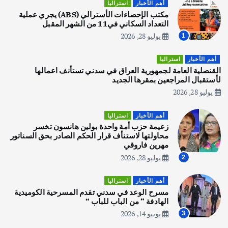
أهم الأخبار
استراليا
يوليو 30, 2026
مكتب الإحصاءات الأسترالي (ABS) يجري عملية
2
التعداد السكاني في11 من الشهر المقبل
يوليو 28, 2026
1
أهم الأخبار
تحقيقات
هوي آن… مدينة الفوانيس وسحر التاريخ
أهم الأخبار
استراليا
يوليو 30, 2026
القنصلية العامة لجمهورية العراق في سدني تستأنف اعمالها
3
لأستقبال المراجعين بمقرها الجديد
يوليو 28, 2026
أهم الأخبار
استراليا
مكتب الإحصاءات الأسترالي (ABS) يجري
أهم الأخبار
استراليا
عملية التعداد السكاني في11 من الشهر
زعيمة حزب أمة واحدة بولين هانسون تخسر
المقبل
محاولتها لاستنأف قرار الحكم الصادر بحق السناتور
يوليو 28, 2026
مهرين فاروقي
4
يوليو 28, 2026
2
أهم الأخبار
ثقافة وفنون
أهم الأخبار
استراليا
انطلاق ورشة التمثيل في مدينة كلباء الاماراتية
مسرح الوعد في سدني تقدم المسرحية الكوميدية
أغسطس 5, 2026
الهادفة ” من الباب للباب “
يونيو 14, 2026
3