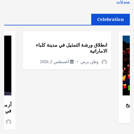
منوعات
Celebration
أهم الأخبار
ثقافة وفنون
انطلاق ورشة التمثيل في مدينة كلباء
الاماراتية
وطن برس
أغسطس 5, 2026
ات
ريخ
أزمة ا
في جذو
وط