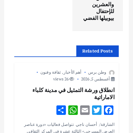
ح
والعشرين
للإحتفال
ا
بيوبيلها الفضي
ل
م
Related Posts
ق
ا
وطن برس
أهم الأخبار
,
ثقافة وفنون
أغسطس 5, 2026
26 views
ل
انطلاق ورشة التمثيل في مدينة كلباء
الاماراتية
ا
S
W
E
T
F
ت
h
h
m
w
ac
الشارقة/ أحسان ناجي تتواصل فعاليات «دورة عناصر
ar
at
ai
it
e
العرض المسرحي» الثالثة عشرة في المركز الثقافي