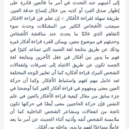
إلى أعينهم عند التحدث في أمر ما فالعين قادرة على
إظهار صدق الفرد أو كذبه من خلال إتساع حدقة العين.
طريقة سهلة لقراءة الأفكار :- إن تعلم فن قراءة الافكار
سيجنب الأشخاص الكثير من المشكلات وحدث سوء
التفاهم الذي غالبًا ما يحدث عند مناقشة الأشخاص
وحديثهم في موضوع معين. ويمكن للفرد قراءة أفكار غيره
وذلك عن طريق متابعة لغة الجسد التي تساعد كثيرًا في
فهم ما يدور من أفكار في عقل الآخرين ومتابعة لغة
الجسد تكون عن طريق الانتباه إلى تصرفات وانفعالات
الشخص المراد قراءة أفكاره كما أن تعابير الوجه المختلفة
تعد عامل مهم لفهم واستنباط الأفكار. وكما أن حركة
العين معنى ومفهوم في قراءة أفكار الغير كما أوضحنا في
جزء سابق من مقال كيفية قراءة الأفكار بالعين في علم
النفس فإن حركة الحاجبين معنى أيضًا في حركتها تكون
ناتجة من انفعالات ومشاعر الشخص الداخلية كما أن
ملامسة الشخص أنفه وأذنيه أثناء الحديث عن أمر ما يعد
عاملًا مساعدًا لفهم ما يدور بداخله من أفكار.