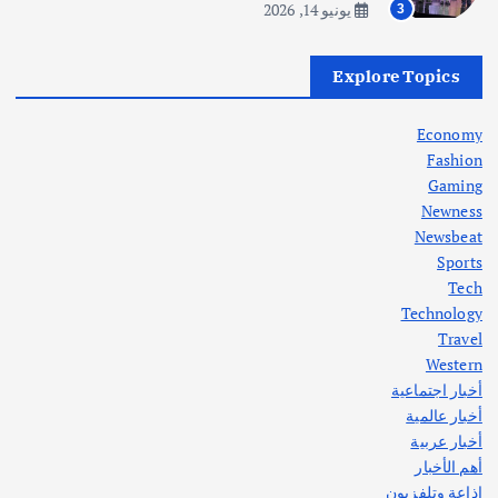
يونيو 14, 2026
3
أهم الأخبار
العراق
أزمة الكهرباء في العراق… قراءة تحليلية
Explore Topics
في جذور المشكلة وحلولها المستدامة
أغسطس 5, 2026
Economy
Fashion
Gaming
Newness
1
Newsbeat
Sports
أهم الأخبار
ثقافة وفنون
Tech
اختتام ورشة السينوغرافيا في مدينة كلباء الاماراتية
Technology
أغسطس 3, 2026
Travel
Western
أخبار اجتماعية
أهم الأخبار
جاليات
غير مصنف
أخبار عالمية
قصة نجاح العراقي عمر الشمري الذي
اصبح بطلاً لأستراليا بلعبة كمال الاجسام
أخبار عربية
يوليو 30, 2026
أهم الأخبار
2
إذاعة وتلفزيون