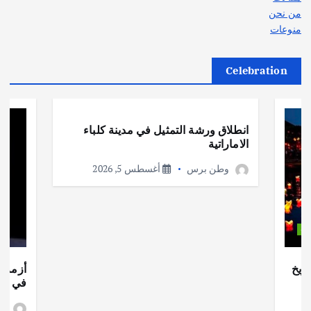
من نحن
منوعات
Celebration
أهم الأخبار
ثقافة وفنون
انطلاق ورشة التمثيل في مدينة كلباء
الاماراتية
وطن برس
أغسطس 5, 2026
ات
ريخ
أزمة ا
في جذو
وط