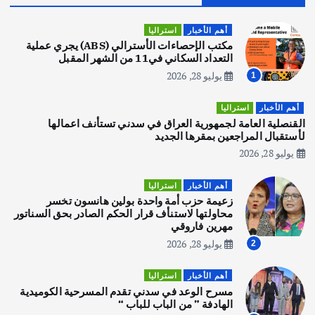
قصة نجاح العراقي عمر الشمري الذي
اصبح بطلاً لأستراليا بلعبة كمال الاجسام
أهم الأخبار
استراليا
يوليو 30, 2026
مكتب الإحصاءات الأسترالي (ABS) يجري عملية
2
التعداد السكاني في11 من الشهر المقبل
يوليو 28, 2026
1
أهم الأخبار
تحقيقات
هوي آن… مدينة الفوانيس وسحر التاريخ
أهم الأخبار
استراليا
يوليو 30, 2026
القنصلية العامة لجمهورية العراق في سدني تستأنف اعمالها
3
لأستقبال المراجعين بمقرها الجديد
يوليو 28, 2026
أهم الأخبار
استراليا
مكتب الإحصاءات الأسترالي (ABS) يجري
أهم الأخبار
استراليا
عملية التعداد السكاني في11 من الشهر
زعيمة حزب أمة واحدة بولين هانسون تخسر
المقبل
محاولتها لاستنأف قرار الحكم الصادر بحق السناتور
يوليو 28, 2026
مهرين فاروقي
4
يوليو 28, 2026
2
أهم الأخبار
ثقافة وفنون
أهم الأخبار
استراليا
انطلاق ورشة التمثيل في مدينة كلباء الاماراتية
مسرح الوعد في سدني تقدم المسرحية الكوميدية
أغسطس 5, 2026
الهادفة ” من الباب للباب “