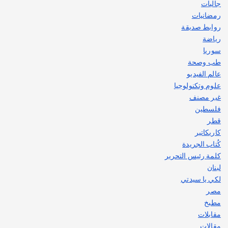
جاليات
رمضانيات
روابط صديقة
رياضة
سوريا
طب وصحة
عالم الفيديو
علوم وتكنولوجيا
غير مصنف
فلسطين
قطر
كاريكاتير
كُتاب الجريدة
كلمة رئيس التحرير
لبنان
لكي يا سيدتي
مصر
مطبخ
مقابلات
مقالات