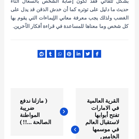
بشكل تلقائي فقد تكون إصابة الشخص بالسعال أثناء
حديث ما دليل على توتره كما أن خدش الذقن قد يدل على
الغضب ولذلك يجب معرفة معاني الإيماءات التي يقوم بها
كل شخص وما معناها للمساعدة في قراءة أفكار الآخرين.
ت
القرية العالمية
( مازلنا ندفع
ص
في الامارات
ضريبة
تفتح أبوابها
المواطنة
فّ
لاستقبال العالم
الصالحة …!! )
في موسمها
الخامس