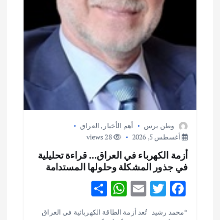
وطن برس
أهم الأخبار
,
العراق
أغسطس 5, 2026
28 views
أزمة الكهرباء في العراق… قراءة تحليلية
في جذور المشكلة وحلولها المستدامة
S
W
E
T
F
h
h
m
w
ac
أهم الأخبار
ثقافة وفنون
*محمد رشيد تُعد أزمة الطاقة الكهربائية في العراق
ar
at
ai
it
e
اختتام ورشة السينوغرافيا في مدينة كلباء الاماراتية