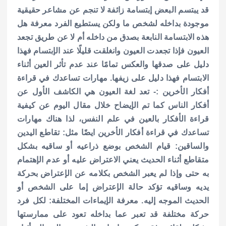
قد يبتسم البعض إبتسامة زائفة لا تنجم عن مشاعر حقيقية
موجودة بداخله لشخص ما ولكن يستطيع الفرد معرفة هل
هذه الابتسامة النابعة بصدق من داخله أم لا عن طريق تجعد
العيون فإذا تجعدت العيون وانغلقت قليلًا عند الإبتسام فهذا
دليل على صدقها والعكس تمامًا عند عدم تأثر العين أثناء
الابتسام فهذا دليل على زيفها. مهارات تساعدك في قراءة
أفكار الأخرين :- تعد لغة العيون هي الكاشف الأول عن
أفكار الناس كما تم الإيضاح خلال مقال اليوم عن كيفية
قراءة الأفكار بالعين في علم النفس، لذا هناك مهارات
تساعدك في قراءة أفكار الأخرين ايضًا مثل: تقاطع اليدين
والساقين: قيام الشخص بوضع ذراعيه أو ساقيه بشكل
متقاطع أثناء الحديث يعني الاعتراض عليه أو عدم الإهتمام
به حتى وإذا لم يعبر الشخص بكلامه عن الإعتراض بحركة
يديه وساقيه تؤكد حالة الإعتراض إما على الشخص أو
الحديث الموجه إليه. معرفة الإيماءات المختلفة: لكل فرد
حركة مختلفة قد تعبر عما بداخله تعود على ممارستها