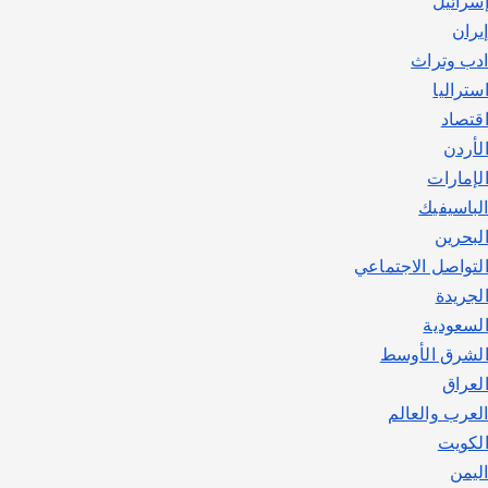
سرائيل
يوليو 30, 2026
2
يران
دب وتراث
ستراليا
قتصاد
لأردن
لإمارات
لباسيفيك
لبحرين
لتواصل الاجتماعي
لجريدة
لسعودية
لشرق الأوسط
لعراق
لعرب والعالم
لكويت
ليمن