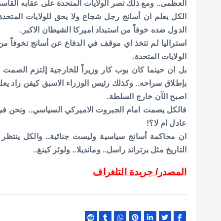
العظمى.. ومع ذلك تصر الولايات المتحدة على عقابه القاس
الكل يعلم ان أسانج رجل شجاع ولا يحق للولايات المتحد
الدول ضده خوفاً من استبداد اميركا الشيطان الاكبر.
استراليا لم تتخذ اي موقف في الدفاع عن أسانج تخوفاً من ا
الولايات المتحدة.
بل ان حينما كان بوب كار وزيراً للخارجية إلتزم الصمت 
بإطلاق سراحه.. وكذلك رئيس الوزراء الاسبق كيفن راد يعلم جي
اصبح الآن خارج السلطة.
فالكل يصمت امام الجبروت الاميركي السياسي.. ونحن في 
عادل ام لا؟!
ان محاكمة أسانج سياسية وليست جنائية.. والكل ينتظر ن
التاريخ مثل برتراند راسل.. ومانديلا.. ولوثر كينغ..
المصدر/ جريدة التلغراف