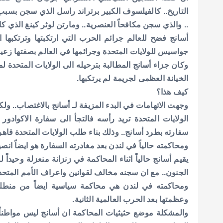
p
o
التاريخ.. كالفيلسوف الكبير برتراند راسل الذي سجن بسبب 
p
k
.. والذي سجن مكافحاً العنصرية.. ومارتن لوثر كينغ الذي كا
أسانج فضح للعالم جرائم الحرب التي ارتكبتها وترتكبها 
جواسيس للولايات المتحدة وجرائمها في العالم بصفتها زعيم
الخيانة العظمى لجريمة لم يرتكبها.
كيف هذا؟
وجهت الاتهامات في البدء المزيفة لـ أسانج بالاغتصاب.. و
الولايات المتحدة تريد رأسه فالتجأ الى سفارة الاكوادور
سفارته بطرد أسانج.. وذلك بناء طلب الولايات المتحدة قاه
ومحاكمته حالياً في لندن بعد مغادرته السفارة هو ايضاً انص
الجنون.. مع ان سجنه مخالف لقوانين واعراف الأمم المتحدة 
ومحاكمته في لندن هي محاكمة سياسية ايضاً من منطلق 
وعظمتها بعد الحرب العالمية الثانية.
والمشكلة موضع حثيثيات المحاكمة ان أسانج ليس مواطناً ام