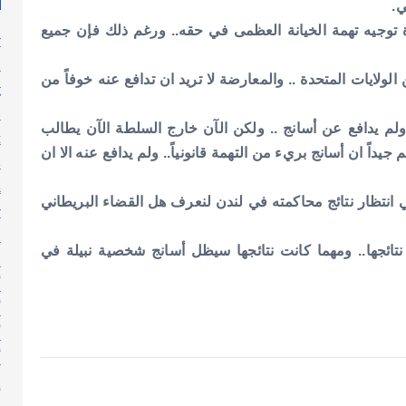
ي.
ة توجيه تهمة الخيانة العظمى في حقه.. ورغم ذلك فإن جميع
y
n
لولايات المتحدة .. والمعارضة لا تريد ان تدافع عنه خوفاً من
g
s
ولم يدافع عن أسانج .. ولكن الآن خارج السلطة الآن يطالب
t
داً ان أسانج بريء من التهمة قانونياً.. ولم يدافع عنه الا ان
s
h
انتظار نتائج محاكمته في لندن لنعرف هل القضاء البريطاني
y
l
تائجها.. ومهما كانت نتائجها سيظل أسانج شخصية نبيلة في
n
أ
أ
أ
أ
إ