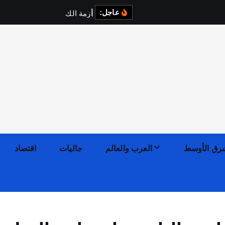
عاجل:
أ
ز
م
ة
ا
ل
ك
ه
ر
ب
ا
ء
رق الأوسط
العرب والعالم
جاليات
اقتصاد