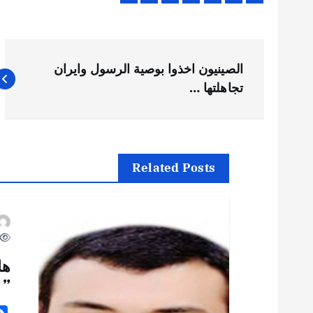
ت
الصينيون اخذوا بوصية الرسول وايران
ص
تجاهلتها …
فّ
ح
Related Posts
ا
ل
هل
م
” 