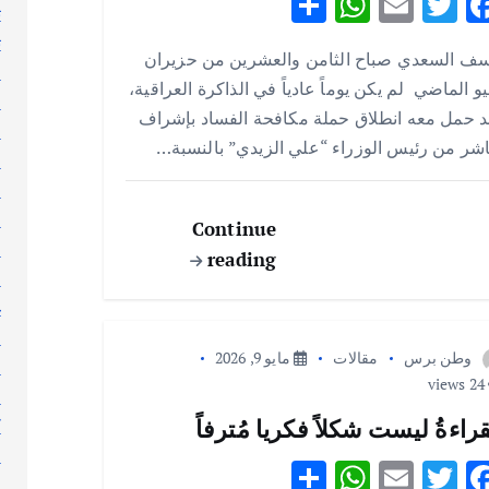
S
W
E
T
F
ت
h
h
m
w
ac
ث
سف السعدي صباح الثامن والعشرين من حزيران
ar
at
ai
it
e
ج
يو الماضي لم يكن يوماً عادياً في الذاكرة العراقية،
e
s
l
te
b
ر
 حمل معه انطلاق حملة مكافحة الفساد بإشراف
ر
A
r
o
شر من رئيس الوزراء “علي الزيدي” بالنسبة…
ر
p
o
س
p
k
ط
Continue
ع
reading
ع
غ
ف
وطن برس
مقالات
مايو 9, 2026
ق
24 views
ك
قراءةُ ليست شكلاً فكريا مُترفاً
ك
ك
S
W
E
T
F
ل