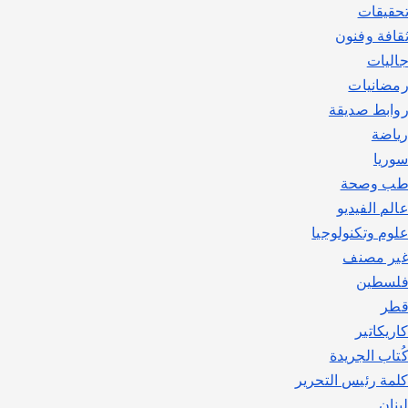
حقيقات
قافة وفنون
اليات
مضانيات
وابط صديقة
ياضة
وريا
ب وصحة
الم الفيديو
لوم وتكنولوجيا
ير مصنف
لسطين
طر
اريكاتير
ُتاب الجريدة
لمة رئيس التحرير
بنان