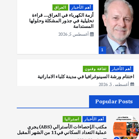
أهم الأخبار
العراق
أزمة الكهرباء في العراق… قراءة
تحليلية في جذور المشكلة وحلولها
المستدامة
أغسطس 5, 2026
1
أهم الأخبار
ثقافة وفنون
اختتام ورشة السينوغرافيا في مدينة كلباء الاماراتية
أغسطس 3, 2026
Popular Posts
أهم الأخبار
جاليات
غير مصنف
قصة نجاح العراقي عمر الشمري الذي
أهم الأخبار
استراليا
اصبح بطلاً لأستراليا بلعبة كمال
الاجسام
مكتب الإحصاءات الأسترالي (ABS) يجري
عملية التعداد السكاني في11 من الشهر المقبل
يوليو 30, 2026
2