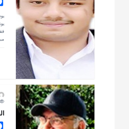
ق
يو
ا
يون
فقد
ل
مبا
ا
ت
ال