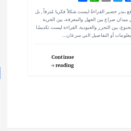
h
h
m
w
ac
ل
ع بندر خضير القراءةُ ليست شكلاً فكريا مُترفاً , بل
ar
at
ai
it
e
م
ميدان صراع بين الجهل والمعرفة، بين الحرية
e
s
l
te
b
م
خنوع، بين التحرر والعبودية. القراءة ليست تكديسًا
م
A
r
o
علومات أو التفاصيل التي سرعان…
م
p
o
م
p
k
م
Continue
reading