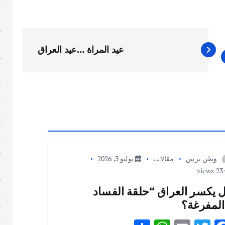
إ
إ
ا
ا
عيد المراة …عيد العراق
ا
ا
ا
ا
ا
ا
ا
ا
وطن برس
مقالات
يوليو 3, 2026
ا
23 views
ا
 يكسر العراق “حلقة الفساد
ا
المفرغة؟
ا
ا