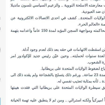
معارضته الاسلحة النووية .. والزعيم السياسي نلسون مانديلا
ن ضد العبودية.
الولايات المتحدة.. كشف في احدى الاتصالات الالكترونية عن
ا
ل
ة «العالم الحر».
وكان جزاء أسانج المطالبة بترحيله الى الولايات المتحدة لمحاكمته ومواجهة السجن المؤبد لمدة 150 عاماً واعدامه بتهمة
لكن اسقطت الاتهامات في حقه بعد ذلك لعدم وجود أدلة.
 لعدة سنوات لحمايته.. وحين عيّن رئيس جديد للإكوادور امر
رة الشعوب.
ياع لضغوط الولايات المتحدة على بريطانيا.
يقيم أسانج حالياً اثناء المحاكمة في زنزانة منعزلة وحيداً لمدة 23 ساعة.. ورغم ذلك يتسلح بالشجاعة ولم يقده ذلك الى
.. لأنه بمثابة تعذيب نفسي له.
سيطرة الولايات المتحدة على بريطانيا التي فقدت هيبتها
يركياً ولكنه استرالي .. ومن ثم لا ينطبق عليه تهمة الخيانة