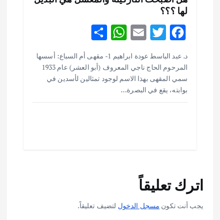
لها ؟؟؟
S
W
E
T
F
h
h
m
w
ac
أهم الأخبار
ثقافة وفنون
د. عبد الباسط عودة ابراهيم 1- مقهى أم السباع: أسسها
ar
at
ai
it
e
اختتام ورشة السينوغرافيا في مدينة كلباء الاماراتية
المرحوم الحاج ناجي المعروف (أبو العشر) عام 1933
e
s
l
te
b
أغسطس 3, 2026
سمي المقهى بهذا الاسم لوجود تمثالين لأسدين في
o
r
بوابته، يقع في البصرة…
A
p
o
أهم الأخبار
جاليات
غير مصنف
قصة نجاح العراقي عمر الشمري الذي
p
k
اصبح بطلاً لأستراليا بلعبة كمال الاجسام
يوليو 30, 2026
2
أهم الأخبار
تحقيقات
اترك تعليقاً
هوي آن… مدينة الفوانيس وسحر التاريخ
يوليو 30, 2026
3
يجب أنت تكون
مسجل الدخول
لتضيف تعليقاً.