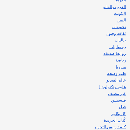
العرب والعالم
الكويت
اليمن
تحقيقات
ثقافة وفنون
جاليات
رمضانيات
روابط صديقة
رياضة
سوريا
طب وصحة
عالم الفيديو
علوم وتكنولوجيا
غير مصنف
فلسطين
قطر
كاريكاتير
كُتاب الجريدة
كلمة رئيس التحرير