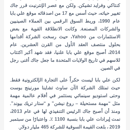
كنتاكي وفرايد تشيكن. ولكن مع عصر الإنترنيت قرر جاك
تغيير حياته، حيث أسس مع 17 من اصدقائه موقع علي بابا
عام 1990، وربط السوق الرقمي بين العملاء الصينيين
والشركات المصنعة. وكانت الانطلاقة القوية مع بعض
الاستثمارات من Yahoo، حيث رسخت الشركة أقدامها
بحلول منتصف العقد الأول من القرن العشرين.
عام
2014، أصبح موقع علي بابا علنيا، فقد شهد أكبر اكتتاب
للاسهم في تاريخ الولايات المتحدة ما جعل جاك أغنى رجل
في الصين.
لكن علي بابا ليست حكراً على التجارة الإلكترونية فقط.
حيث تمتلك الشركة الآن ساوث تشاينا مورنينج بوست
وحتى استوديو سينمائي يستثمر في أفلام عالمية مهمة
مثل “مهمة مستحيلة – روغ نيشن” و “ستار تريك بيوند”.
ومنذ أن أصبح جاك الرئيس التنفيذي لها في عام 2013،
نمت إيرادات علي بابا بنسبة 1100 ٪. واعتبارًا من سبتمبر
2019 ، بلغت القيمة السوقية للشركة 465 مليار دولار.