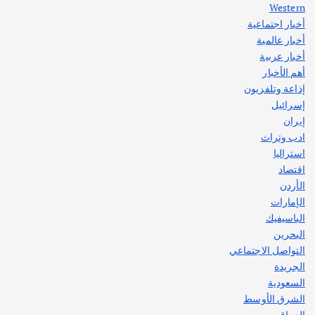
Western
أخبار اجتماعية
أهم الأخبار
جاليات
غير مصنف
أخبار عالمية
قصة نجاح العراقي عمر الشمري الذي
اصبح بطلاً لأستراليا بلعبة كمال الاجسام
أخبار عربية
يوليو 30, 2026
أهم الأخبار
2
إذاعة وتلفزيون
إسرائيل
إيران
ادب وتراث
استراليا
اقتصاد
الأردن
الإمارات
الباسيفيك
البحرين
التواصل الاجتماعي
الجريدة
السعودية
الشرق الأوسط
العراق