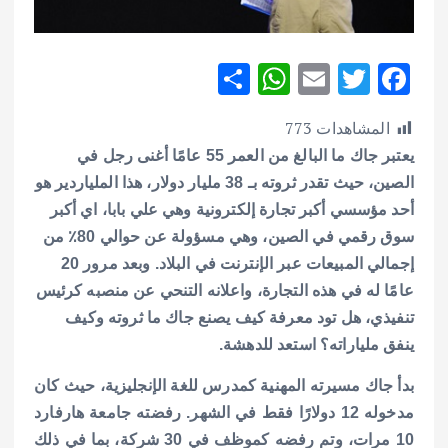
S
W
E
T
F
h
h
m
w
ac
المشاهدات
773
ar
at
ai
it
e
يعتبر جاك ما البالغ من العمر 55 عامًا أغنى رجل في
e
s
l
te
b
الصين، حيث تقدر ثروته بـ 38 مليار دولار، هذا الملياردير هو
A
r
o
أحد مؤسسي أكبر تجارة إلكترونية وهي علي بابا، اي أكبر
p
o
سوق رقمي في الصين، وهي مسؤولة عن حوالي 80٪ من
p
k
إجمالي المبيعات عبر الإنترنت في البلاد.
وبعد مرور 20
عامًا له في هذه التجارة، واعلانه التنحي عن منصبه كرئيس
تنفيذي، هل تود معرفة كيف يصنع جاك ما ثروته وكيف
ينفق ملياراته؟ استعد للدهشة.
بدأ جاك مسيرته المهنية كمدرس للغة الإنجليزية، حيث كان
مدخوله 12 دولارًا فقط في الشهر. رفضته جامعة هارفارد
10 مرات، وتم رفضه كموظف في 30 شركة، بما في ذلك