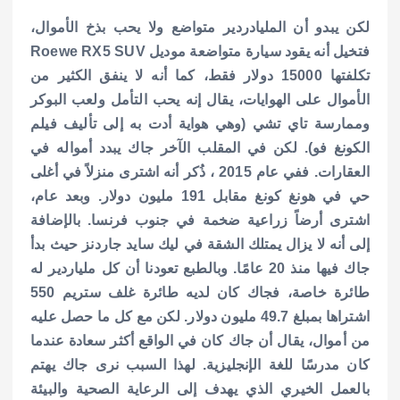
لكن يبدو أن المليادردير متواضع ولا يحب بذخ الأموال،
فتخيل أنه يقود سيارة متواضعة موديل Roewe RX5 SUV
تكلفتها 15000 دولار فقط، كما أنه لا ينفق الكثير من
الأموال على الهوايات، يقال إنه يحب التأمل ولعب البوكر
وممارسة تاي تشي (وهي هواية أدت به إلى تأليف فيلم
الكونغ فو). لكن في المقلب الآخر جاك يبدد أمواله في
العقارات. ففي عام 2015 ، ذُكر أنه اشترى منزلاً في أغلى
حي في هونغ كونغ مقابل 191 مليون دولار. وبعد عام،
اشترى أرضاً زراعية ضخمة في جنوب فرنسا. بالإضافة
إلى أنه لا يزال يمتلك الشقة في ليك سايد جاردنز حيث بدأ
جاك فيها منذ 20 عامًا.
وبالطبع تعودنا أن كل ملياردير له
طائرة خاصة، فجاك كان لديه طائرة غلف ستريم 550
اشتراها بمبلغ 49.7 مليون دولار. لكن مع كل ما حصل عليه
من أموال، يقال أن جاك كان في الواقع أكثر سعادة عندما
كان مدرسًا للغة الإنجليزية. لهذا السبب نرى جاك يهتم
بالعمل الخيري الذي يهدف إلى الرعاية الصحية والبيئة