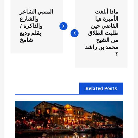
ت
ماذا أبلغت
المتنبي الشاعر
ص
الأميرة هيا
والشارع
القاضي حين
والذاكرة /
فّ
طلبت الطلاق
بقلم وديع
من الشيخ
شامخ
ح
محمد بن راشد
؟
ا
ل
Related Posts
م
ق
ا