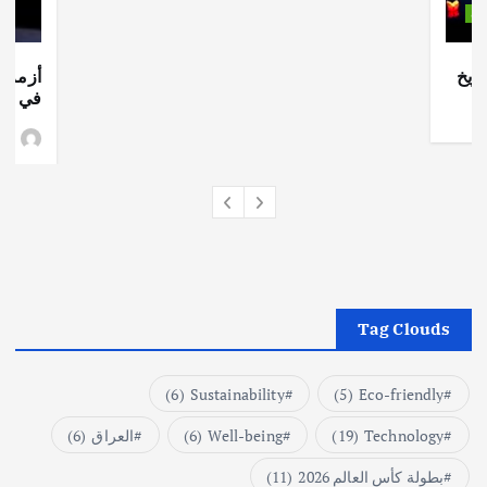
ات
ريخ
أزمة ا
في جذو
وط
Tag Clouds
(6)
Sustainability
(5)
Eco-friendly
Technology
(19)
Well-being
(6)
العراق
(6)
بطولة كأس العالم 2026
(11)