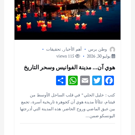
ل
ا
ت
وطن برس
أهم الأخبار
,
تحقيقات
يوليو 30, 2026
115 views
هوي آن… مدينة الفوانيس وسحر التاريخ
S
W
E
T
F
h
h
m
w
ac
كتب : خليل الحلي * في قلب الساحل الأوسط من
ar
at
ai
it
e
فيتنام، تتلألأ مدينة هوي آن كجوهرة تاريخية آسرة، تجمع
e
s
l
te
b
بين عبق الماضي وروح الحاضر. هذه المدينة التي أدرجتها
o
r
اليونسكو ضمن…
A
p
o