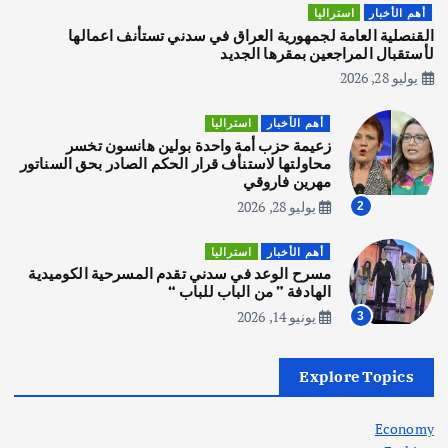
هوي آن… مدينة الفوانيس وسحر التاريخ
أهم الأخبار
استراليا
يوليو 30, 2026
القنصلية العامة لجمهورية العراق في سدني تستأنف اعمالها
3
لأستقبال المراجعين بمقرها الجديد
يوليو 28, 2026
أهم الأخبار
استراليا
مكتب الإحصاءات الأسترالي (ABS) يجري
أهم الأخبار
استراليا
عملية التعداد السكاني في11 من الشهر
زعيمة حزب أمة واحدة بولين هانسون تخسر
المقبل
محاولتها لاستنأف قرار الحكم الصادر بحق السناتور
يوليو 28, 2026
مهرين فاروقي
4
يوليو 28, 2026
2
أهم الأخبار
ثقافة وفنون
أهم الأخبار
استراليا
انطلاق ورشة التمثيل في مدينة كلباء الاماراتية
مسرح الوعد في سدني تقدم المسرحية الكوميدية
أغسطس 5, 2026
الهادفة ” من الباب للباب “
يونيو 14, 2026
3
أهم الأخبار
العراق
أزمة الكهرباء في العراق… قراءة تحليلية
Explore Topics
في جذور المشكلة وحلولها المستدامة
أغسطس 5, 2026
Economy