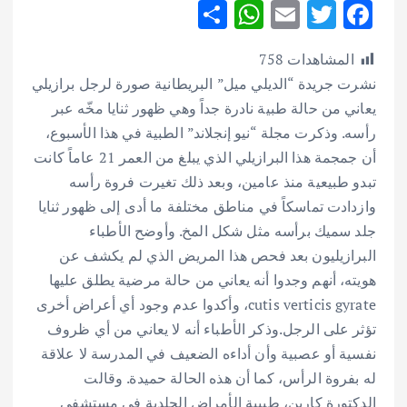
S
W
E
T
F
h
h
m
w
ac
المشاهدات
758
ar
at
ai
it
e
نشرت جريدة “الديلي ميل” البريطانية صورة لرجل برازيلي
e
s
l
te
b
يعاني من حالة طبية نادرة جداً وهي ظهور ثنايا مخّه عبر
A
r
o
رأسه. وذكرت مجلة “نيو إنجلاند” الطبية في هذا الأسبوع،
p
o
أن جمجمة هذا البرازيلي الذي يبلغ من العمر 21 عاماً كانت
p
k
تبدو طبيعية منذ عامين، وبعد ذلك تغيرت فروة رأسه
وازدادت تماسكاً في مناطق مختلفة ما أدى إلى ظهور ثنايا
جلد سميك برأسه مثل شكل المخ. وأوضح الأطباء
البرازيليون بعد فحص هذا المريض الذي لم يكشف عن
هويته، أنهم وجدوا أنه يعاني من حالة مرضية يطلق عليها
cutis verticis gyrate، وأكدوا عدم وجود أي أعراض أخرى
تؤثر على الرجل.وذكر الأطباء أنه لا يعاني من أي ظروف
نفسية أو عصبية وأن أداءه الضعيف في المدرسة لا علاقة
له بفروة الرأس، كما أن هذه الحالة حميدة.
وقالت
الدكتورة كارين، طبيبة الأمراض الجلدية في مستشفى