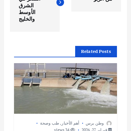
فّ
الشرق
الأوسط
ح
والخليج
ا
ل
Related Posts
م
ق
ا
ل
ا
وطن برس
أهم الأخبار
,
طب وصحة
فبراير 27, 2026
34 views