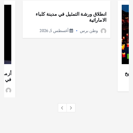
انطلاق ورشة التمثيل في مدينة كلباء
الاماراتية
وطن برس
أغسطس 5, 2026
ات
ريخ
أزمة ا
في جذو
وط