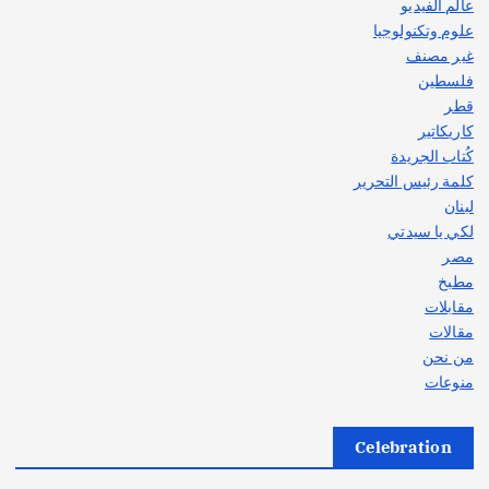
عالم الفيديو
علوم وتكنولوجيا
غير مصنف
فلسطين
قطر
كاريكاتير
كُتاب الجريدة
كلمة رئيس التحرير
لبنان
لكي يا سيدتي
مصر
مطبخ
مقابلات
مقالات
من نحن
منوعات
Celebration
أهم الأخبار
ثقافة وفنون