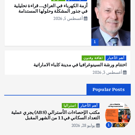
أزمة الكهرباء في العراق… قراءة تحليلية
في جذور المشكلة وحلولها المستدامة
أغسطس 5, 2026
1
أهم الأخبار
ثقافة وفنون
اختتام ورشة السينوغرافيا في مدينة كلباء الاماراتية
أغسطس 3, 2026
Popular Posts
أهم الأخبار
جاليات
غير مصنف
قصة نجاح العراقي عمر الشمري الذي
اصبح بطلاً لأستراليا بلعبة كمال الاجسام
أهم الأخبار
استراليا
يوليو 30, 2026
مكتب الإحصاءات الأسترالي (ABS) يجري عملية
2
التعداد السكاني في11 من الشهر المقبل
يوليو 28, 2026
1
أهم الأخبار
تحقيقات