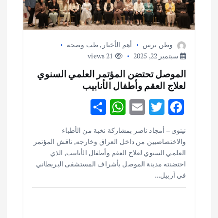
وطن برس
أهم الأخبار
,
طب وصحة
سبتمبر 22, 2025
21 views
الموصل تحتضن المؤتمر العلمي السنوي
لعلاج العقم وأطفال الأنابيب
S
W
E
T
F
h
h
m
w
ac
نينوى – أمجاد ناصر بمشاركة نخبة من الأطباء
ar
at
ai
it
e
أهم الأخبار
ثقافة وفنون
والاختصاصيين من داخل العراق وخارجه, ناقش المؤتمر
اختتام ورشة السينوغرافيا في مدينة كلباء الاماراتية
e
s
l
te
b
العلمي السنوي لعلاج العقم وأطفال الأنابيب, الذي
أغسطس 3, 2026
o
r
A
احتضنته مدينة الموصل بأشراف المستشفى البريطاني
في أربيل…
p
o
أهم الأخبار
جاليات
غير مصنف
p
k
قصة نجاح العراقي عمر الشمري الذي
اصبح بطلاً لأستراليا بلعبة كمال الاجسام