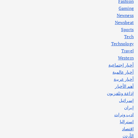
Fashion
Gaming
Newness
1
Newsbeat
Sports
أهم الأخبار
ثقافة وفنون
Tech
اختتام ورشة السينوغرافيا في مدينة كلباء الاماراتية
Technology
أغسطس 3, 2026
Travel
Western
أخبار اجتماعية
أهم الأخبار
جاليات
غير مصنف
أخبار عالمية
قصة نجاح العراقي عمر الشمري الذي
اصبح بطلاً لأستراليا بلعبة كمال الاجسام
أخبار عربية
يوليو 30, 2026
أهم الأخبار
2
إذاعة وتلفزيون
إسرائيل
إيران
ادب وتراث
استراليا
اقتصاد
الأردن