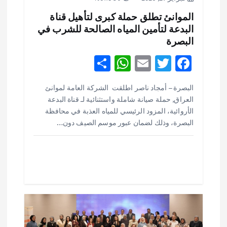
ت
الموانئ تطلق حملة كبرى لتأهيل قناة
البدعة لتأمين المياه الصالحة للشرب في
البصرة
S
W
E
T
F
h
h
m
w
ac
البصرة – أمجاد ناصر اطلقت الشركة العامة لموانئ
ar
at
ai
it
e
العراق, حملة صيانة شاملة واستثنائية لـ قناة البدعة
e
s
l
te
b
الأروائية، المزود الرئيسي للمياه العذبة في محافظة
o
r
A
البصرة، وذلك لضمان عبور موسم الصيف دون…
p
o
p
k