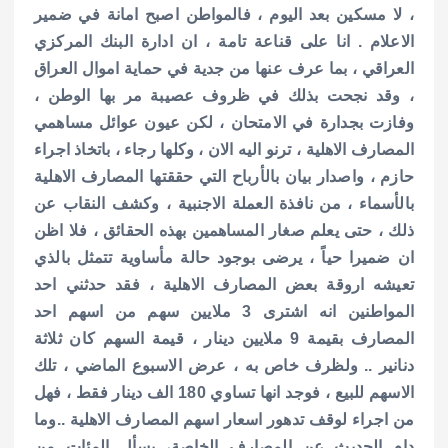
، لا مسكين بعد اليوم ، فالمواطن اصبح امانة في ضمير
الاعلام . انا على قناعة تامة ، ان ادارة البنك المركزي
العراقي ، بما عرف عنها من جدية في حماية اموال العراق
، وقد نجحت بذلك في ظروف عصيبة مر بها الوطن ،
وفازت بجدارة في الامتحان ، لكن عيون عوائل مساهمي
المصارف الاهلية ، ترنو اليه الان ، وكلها رجاء ، باتخاذ اجراء
حازم ، واصدار بيان بالأرباح التي حققتها المصارف الاهلية
بالأسماء ، من نافذة العملة الاجنبية ، وكشف النقاب عن
ذلك ، حتى يعلم صغار المساهمين بهذه الحقائق ، فلا اظن
ان ضميرا حياً ، يرضى بوجود حالة مأساوية تتمثل بالذي
تعيشه اروقة بعض المصارف الاهلية ، فقد حدثني احد
المواطنين انه اشترى 3 ملايين سهم من اسهم احد
المصارف بقيمة 9 ملايين دينار ، قيمة السهم كان ثلاثة
دنانير .. ولظرف خاص به ، عرض الاسبوع الماضي ، تلك
الاسهم للبيع ، فوجد انها تساوي 180 الف دينار فقط ، فهل
من اجراء لوقف تدهور اسعار اسهم المصارف الاهلية ..وما
دام الحديث عن المصارف الخاصة، يسأل المئات من