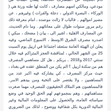
مودعي، ومالكي اسهم مصارف ، كانت لها طنه ورنة هي (
الوركاء ، البصرة الدولي ، دجلة والفرات ) وغيرهم ، عن
مصير اموالهم .. فالباب لا زالت موصده ، امام معرفة ذلك
رغم مرور سنوات طوال على معاناتهم . وما دام الحديث،
عن المصارف الاهلية ، اشير الى ، بيان ( مضحك ، مبكي )
اصدره مصرف الشرق الاوسط ، الاسبوع الماضي، وفيه
يعلن ان الهيئة العامة ستعقد اجتماعا في اربيل يوم السبت
25 من الشهر الحالي ، لمناقشة العجز المتراكم فيه خلال
سنتي 2017 و2018 .. بربكم .. هل كل مساهمي المصرف
هم من سكنة اربيل ؟ الم يكن من المنطق عقده في بغداد ،
حيث مركز المصرف ، كي يشاركه فيه اكبر عدد من
المساهمين ، ولا يقتصر على النخبة ومن بيدهم الامر..
فالمساهمون هم الملاك الحقيقيون للمصرف مهما صغرت
مساهماتهم ، وهم بمجموعهم لهم الحق الوحيد في وضع
سياساته العامة، والحصول على المعلومات المالية وغير
المالية الدورية بكل شفافية ووضوح ، لذلك من الضروري