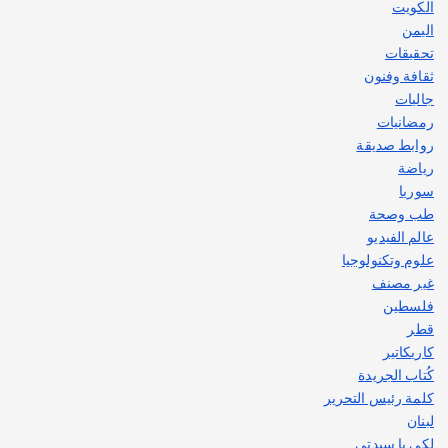
الكويت
اليمن
تحقيقات
ثقافة وفنون
جاليات
رمضانيات
روابط صديقة
رياضة
سوريا
طب وصحة
عالم الفيديو
علوم وتكنولوجيا
غير مصنف
فلسطين
قطر
كاريكاتير
كُتاب الجريدة
كلمة رئيس التحرير
لبنان
لكي يا سيدتي