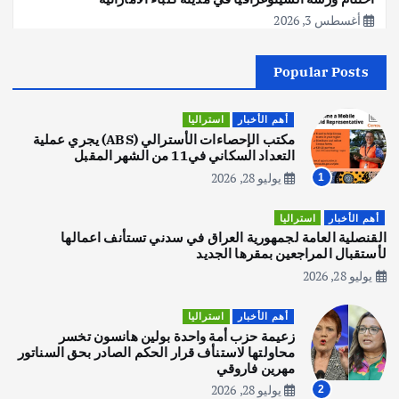
أغسطس 3, 2026
Popular Posts
أهم الأخبار
جاليات
غير مصنف
قصة نجاح العراقي عمر الشمري الذي
اصبح بطلاً لأستراليا بلعبة كمال الاجسام
أهم الأخبار
استراليا
يوليو 30, 2026
مكتب الإحصاءات الأسترالي (ABS) يجري عملية
2
التعداد السكاني في11 من الشهر المقبل
يوليو 28, 2026
1
أهم الأخبار
تحقيقات
هوي آن… مدينة الفوانيس وسحر التاريخ
أهم الأخبار
استراليا
يوليو 30, 2026
القنصلية العامة لجمهورية العراق في سدني تستأنف اعمالها
3
لأستقبال المراجعين بمقرها الجديد
يوليو 28, 2026
أهم الأخبار
استراليا
مكتب الإحصاءات الأسترالي (ABS) يجري
أهم الأخبار
استراليا
عملية التعداد السكاني في11 من الشهر
زعيمة حزب أمة واحدة بولين هانسون تخسر
المقبل
محاولتها لاستنأف قرار الحكم الصادر بحق السناتور
يوليو 28, 2026
مهرين فاروقي
4
يوليو 28, 2026
2