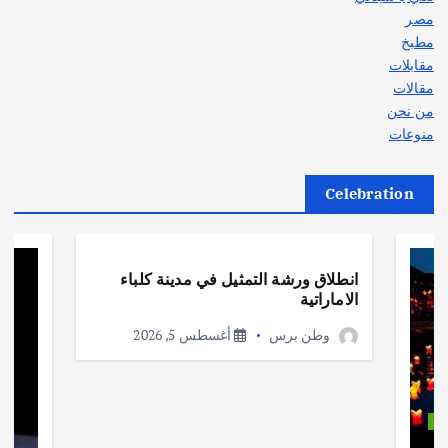
مصر
مطبخ
مقابلات
مقالات
من نحن
منوعات
Celebration
أهم الأخبار
ثقافة وفنون
انطلاق ورشة التمثيل في مدينة كلباء
الاماراتية
وطن برس
أغسطس 5, 2026
ات