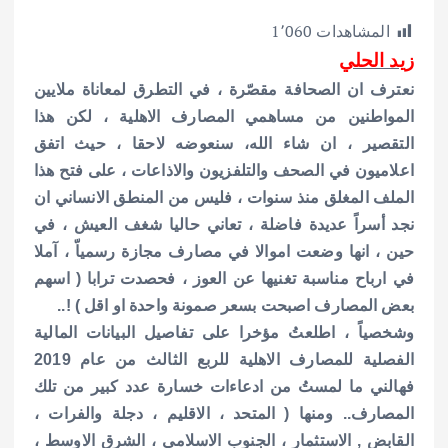
h
h
m
w
ac
المشاهدات
1٬060
ar
at
ai
it
e
زيد الحلي
e
s
l
te
b
نعترف ان الصحافة مقصّرة ، في التطرق لمعاناة ملايين
A
r
o
المواطنين من مساهمي المصارف الاهلية ، لكن هذا
p
o
التقصير ، ان شاء الله، سنعوضه لاحقا ، حيث اتفق
p
k
اعلاميون في الصحف والتلفزيون والاذاعات ، على فتح هذا
الملف المغلق منذ سنوات ، فليس من المنطق الانساني ان
نجد أسراً عديدة فاضلة ، تعاني حاليا شغف العيش ، في
حين ، انها وضعت اموالا في مصارف مجازة رسمياّ ، آملا
في ارباح مناسبة تغنيها عن العوز ، فحصدت ترابا ( اسهم
بعض المصارف اصبحت بسعر صمونة واحدة او اقل ) !..
وشخصياً ، اطلعتُ مؤخرا على تفاصيل البيانات المالية
الفصلية للمصارف الاهلية للربع الثالث من عام 2019
فهالني ما لمستُ من ادعاءات خسارة عدد كبير من تلك
المصارف.. ومنها ( المتحد ، الاقليم ، دجلة والفرات ،
القابض , الاستثمار ، الجنوب الاسلامي ، الشرق الاوسط ،