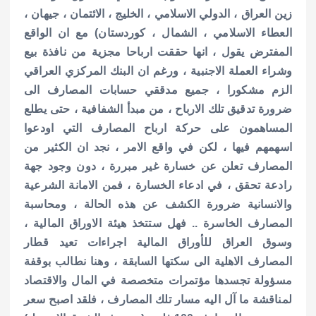
زين العراق ، الدولي الاسلامي ، الخليج ، الائتمان ، جيهان ،
العطاء الاسلامي ، الشمال ، كوردستان) مع ان الواقع
المفترض يقول ، انها حققت ارباحا مجزية من نافذة بيع
وشراء العملة الاجنبية ، ورغم ان البنك المركزي العراقي
الزم مشكورا ، جميع مدققي حسابات المصارف الى
ضرورة تدقيق تلك الارباح ، من مبدأ الشفافية ، حتى يطلع
المساهمون على حركة ارباح المصارف التي اودعوا
اسهمهم فيها ، لكن في واقع الامر ، نجد ان الكثير من
المصارف تعلن عن خسارة غير مبررة ، دون وجود جهة
رادعة تحقق ، في ادعاء الخسارة ، فمن الامانة الشرعية
والانسانية ضرورة الكشف عن هذه الحالة ، ومحاسبة
المصارف الخاسرة .. فهل ستتخذ هيئة الاوراق المالية ،
وسوق العراق للأوراق المالية اجراءات تعيد قطار
المصارف الاهلية الى سكتها السابقة ، وهنا نطالب بوقفة
مسؤولة تجسدها مؤتمرات متخصصة في المال والاقتصاد
لمناقشة ما آل اليه مسار تلك المصارف ، فلقد اصبح سعر