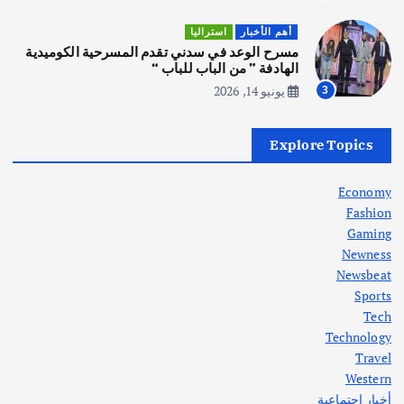
أهم الأخبار
ثقافة وفنون
أهم الأخبار
استراليا
انطلاق ورشة التمثيل في مدينة كلباء الاماراتية
مسرح الوعد في سدني تقدم المسرحية الكوميدية
أغسطس 5, 2026
الهادفة ” من الباب للباب “
يونيو 14, 2026
3
أهم الأخبار
العراق
أزمة الكهرباء في العراق… قراءة تحليلية
Explore Topics
في جذور المشكلة وحلولها المستدامة
أغسطس 5, 2026
Economy
Fashion
Gaming
Newness
1
Newsbeat
Sports
أهم الأخبار
ثقافة وفنون
Tech
اختتام ورشة السينوغرافيا في مدينة كلباء الاماراتية
Technology
أغسطس 3, 2026
Travel
Western
أخبار اجتماعية
أهم الأخبار
جاليات
غير مصنف