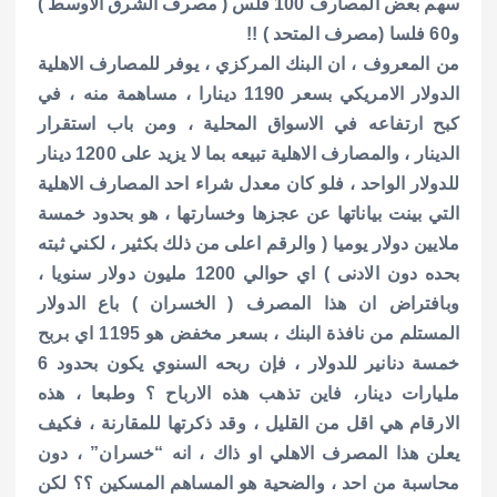
سهم بعض المصارف 100 فلس ( مصرف الشرق الاوسط )
و60 فلسا (مصرف المتحد ) !!
من المعروف ، ان البنك المركزي ، يوفر للمصارف الاهلية
الدولار الامريكي بسعر 1190 دينارا ، مساهمة منه ، في
كبح ارتفاعه في الاسواق المحلية ، ومن باب استقرار
الدينار ، والمصارف الاهلية تبيعه بما لا يزيد على 1200 دينار
للدولار الواحد ، فلو كان معدل شراء احد المصارف الاهلية
التي بينت بياناتها عن عجزها وخسارتها ، هو بحدود خمسة
ملايين دولار يوميا ( والرقم اعلى من ذلك بكثير ، لكني ثبته
بحده دون الادنى ) اي حوالي 1200 مليون دولار سنويا ،
وبافتراض ان هذا المصرف ( الخسران ) باع الدولار
المستلم من نافذة البنك ، بسعر مخفض هو 1195 اي بربح
خمسة دنانير للدولار ، فإن ربحه السنوي يكون بحدود 6
مليارات دينار، فاين تذهب هذه الارباح ؟ وطبعا ، هذه
الارقام هي اقل من القليل ، وقد ذكرتها للمقارنة ، فكيف
يعلن هذا المصرف الاهلي او ذاك ، انه “خسران” ، دون
محاسبة من احد ، والضحية هو المساهم المسكين ؟؟ لكن