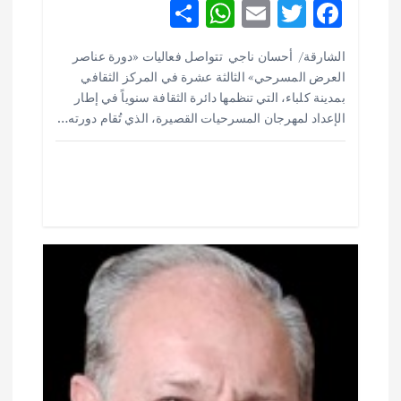
ا
S
W
E
T
F
h
h
m
w
ac
ت
الشارقة/ أحسان ناجي تتواصل فعاليات «دورة عناصر
ar
at
ai
it
e
العرض المسرحي» الثالثة عشرة في المركز الثقافي
e
s
l
te
b
بمدينة كلباء، التي تنظمها دائرة الثقافة سنوياً في إطار
o
r
A
الإعداد لمهرجان المسرحيات القصيرة، الذي تُقام دورته…
p
o
p
k