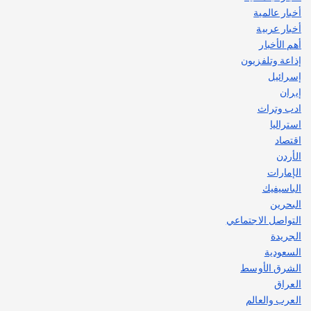
أخبار عالمية
قصة نجاح العراقي عمر الشمري الذي
اصبح بطلاً لأستراليا بلعبة كمال الاجسام
أخبار عربية
يوليو 30, 2026
أهم الأخبار
2
إذاعة وتلفزيون
إسرائيل
إيران
ادب وتراث
استراليا
اقتصاد
الأردن
الإمارات
الباسيفيك
البحرين
التواصل الاجتماعي
الجريدة
السعودية
الشرق الأوسط
العراق
العرب والعالم