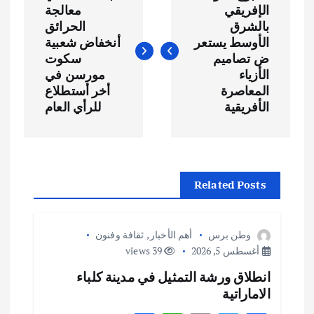
ص
الإفريقي
معالجة
بالشرق
الحرائق
فّ
الأوسط يستعر
أنخفاض شعبية
ض تصاميم
سكوت
ح
الأزياء
مورسن في
المعاصرة
أخر أستطلاع
الأفريقية
للرأي العام
ا
ل
م
Related Posts
ق
وطن برس
أهم الأخبار
,
ثقافة وفنون
ا
أغسطس 5, 2026
39 views
انطلاق ورشة التمثيل في مدينة كلباء
ل
الاماراتية