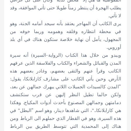
يطلب الهجرة أن ينتظر زمناً طويلا حتى تأتي الموافقة، وقد
لا تأتي.
يرى الكاتب أن المهاجر يعتقد بأنه سيجد أمامه الجنة، وهو
في محطة انتظاره وقلقه وهمومه وربما خوفه من
المجهول، يأمل أن نهاية خلاصة ستكون هناك في أي بلد
أوروبي.
ويبدو من خلال هذا الكتاب (الرواية-السيرة) أنه سيرة
المدن والقبائل والشعراء والكتاب والفلاسفة الذين عرفهم
الكاتب وقرأ عنهم والتقى بعضهم، وغادر بعضهم هذه
الأرض. وحين يأتي الكاتب على مشارف كازابلانكا، يقول:
“المدن كالسيدات الجميلات اللاتي يبهرك جمالهن عن بعد،
ولكن حالما تطيل النظر إليهن عن قرب ستكتشف
دمامتهن وجمالهن المصنوع بأحدث أدوات المكياج. وهكذا
هي كازابلانكا..”، التي شاهدها دينار، وهو اسم “البطل” في
هذه السيرة، وهو في القطار الذي حملهم الى الرباط ومن
هناك إلى المحمدية التي تتوسط الطريق بين الرباط