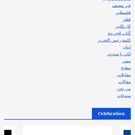
غير مصنف
فلسطين
قطر
كاريكاتير
كُتاب الجريدة
كلمة رئيس التحرير
لبنان
لكي يا سيدتي
مصر
مطبخ
مقابلات
مقالات
من نحن
منوعات
Celebration
أهم الأخبار
ثقافة وفنون