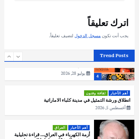
أهم الأخبار
تحقيقات
اترك تعليقاً
هوي آن… مدينة الفوانيس وسحر التاريخ
يوليو 30, 2026
3
يجب أنت تكون
مسجل الدخول
لتضيف تعليقاً.
أهم الأخبار
استراليا
مكتب الإحصاءات الأسترالي (ABS) يجري
Trend Posts
عملية التعداد السكاني في11 من الشهر
المقبل
يوليو 28, 2026
4
أهم الأخبار
ثقافة وفنون
انطلاق ورشة التمثيل في مدينة كلباء الاماراتية
أغسطس 5, 2026
أهم الأخبار
العراق
أزمة الكهرباء في العراق… قراءة تحليلية