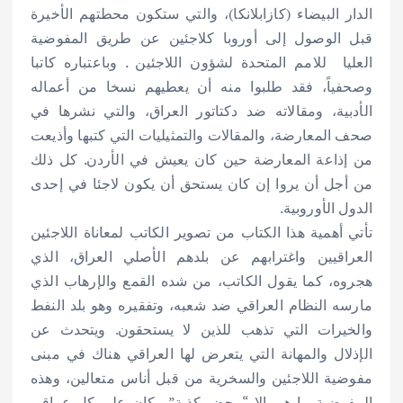
الدار البيضاء (كازابلانكا)، والتي ستكون محطتهم الأخيرة
قبل الوصول إلى أوروبا كلاجئين عن طريق المفوضية
العليا للامم المتحدة لشؤون اللاجئين . وباعتباره كاتبا
وصحفياً، فقد طلبوا منه أن يعطيهم نسخا من أعماله
الأدبية، ومقالاته ضد دكتاتور العراق، والتي نشرها في
صحف المعارضة، والمقالات والتمثيليات التي كتبها وأذيعت
من إذاعة المعارضة حين كان يعيش في الأردن. كل ذلك
من أجل أن يروا إن كان يستحق أن يكون لاجئا في إحدى
الدول الأوروبية.
تأتي أهمية هذا الكتاب من تصوير الكاتب لمعاناة اللاجئين
العراقيين واغترابهم عن بلدهم الأصلي العراق، الذي
هجروه، كما يقول الكاتب، من شده القمع والإرهاب الذي
مارسه النظام العراقي ضد شعبه، وتفقيره وهو بلد النفط
والخيرات التي تذهب للذين لا يستحقون. ويتحدث عن
الإذلال والمهانة التي يتعرض لها العراقي هناك في مبنى
مفوضية اللاجئين والسخرية من قبل أناس متعالين، وهذه
المفوضية ما هي إلا “محض كذبة” وكان على كل عراقي