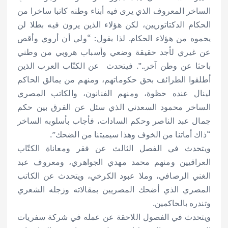
الساخر المعروف الذي يرى فيه أبناء وطنه كاتبا ساخرا من
الحكام الدكتاتوريين، لكن هؤلاء الذين يرون فيه بطلا لن
يحموه من هؤلاء الحكام. لذا يقول: “ولي أن أروي وأقص
عن غيري لأجد حقيقة وضعي وأسباب هروبي من وطني
باحثا عن وطن آخر..”. فيتحدث عن الكتّاب العرب الذين
أطلقوا الطرائف بحق حكوماتهم، ومنهم من يمالق الحاكم
لينال عنده حظوة، ومنهم الفنانون، والكاتب المصري
الساخر محمود السعدني الذي سئل عن الفرق بين حكم
جمال عبد الناصر وحكم السادات، فأجاب بأسلوبه الساخر
“ذاك أماتنا من الخوف وهذا سيميتنا من الضحك”.
ويتحدث في الفصل الثالث عن فقر ومعاناة الكتّاب
العراقيين ومنهم محمد مهدي الجواهري، ومعروف عبد
الغني الرصافي، وملا عبود الكرخي، ويتحدث عن الكاتب
المصري الذي أضحك المصريين بمقالاته وزجله الشعري
وتندره بالحاكمين.
ويتحدث في الفصول اللاحقة عن عمله في شركة سفريات