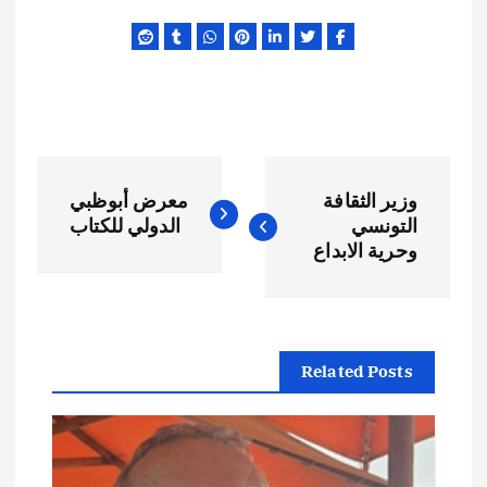
ت
وزير الثقافة
معرض أبوظبي
ص
التونسي
الدولي للكتاب
وحرية الابداع
فّ
ح
Related Posts
ا
ل