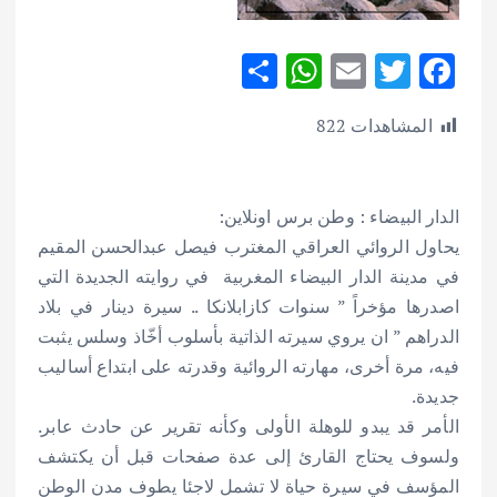
S
W
E
T
F
h
h
m
w
ac
المشاهدات
822
ar
at
ai
it
e
e
s
l
te
b
A
r
o
الدار البيضاء : وطن برس اونلاين:
p
o
يحاول الروائي العراقي المغترب فيصل عبدالحسن المقيم
p
k
في مدينة الدار البيضاء المغربية في روايته الجديدة التي
اصدرها مؤخراً ” سنوات كازابلانكا .. سيرة دينار في بلاد
الدراهم ” ان يروي سيرته الذاتية بأسلوب أخّاذ وسلس يثبت
فيه، مرة أخرى، مهارته الروائية وقدرته على ابتداع أساليب
جديدة.
الأمر قد يبدو للوهلة الأولى وكأنه تقرير عن حادث عابر.
ولسوف يحتاج القارئ إلى عدة صفحات قبل أن يكتشف
المؤسف في سيرة حياة لا تشمل لاجئا يطوف مدن الوطن