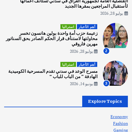
القنصلية العامة لجمهورية العراق في سدني تستأنف اعمالها
3
لأستقبال المراجعين بمقرها الجديد
يوليو 28, 2026
أهم الأخبار
استراليا
مكتب الإحصاءات الأسترالي (ABS) يجري
أهم الأخبار
استراليا
عملية التعداد السكاني في11 من الشهر
زعيمة حزب أمة واحدة بولين هانسون تخسر
المقبل
محاولتها لاستنأف قرار الحكم الصادر بحق السناتور
يوليو 28, 2026
مهرين فاروقي
4
يوليو 28, 2026
2
أهم الأخبار
ثقافة وفنون
أهم الأخبار
استراليا
انطلاق ورشة التمثيل في مدينة كلباء الاماراتية
مسرح الوعد في سدني تقدم المسرحية الكوميدية
أغسطس 5, 2026
الهادفة ” من الباب للباب “
يونيو 14, 2026
3
أهم الأخبار
العراق
أزمة الكهرباء في العراق… قراءة تحليلية
Explore Topics
في جذور المشكلة وحلولها المستدامة
أغسطس 5, 2026
Economy
Fashion
Gaming