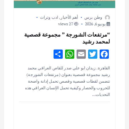
وطن برس
أهم الأخبار
,
ادب وتراث
يونيو 6, 2026
27 views
“مرتفعات الشورجة ” مجموعة قصصية
لمحمد رشيد
S
W
E
T
F
h
h
m
w
ac
القاهرة . زيدان ابو علي صدر للقاص العراقي محمد
ar
at
ai
it
e
أهم الأخبار
ثقافة وفنون
رشيد مجموعة قصصية بعنوان (مرتفعات الشورجة)
اختتام ورشة السينوغرافيا في مدينة كلباء الاماراتية
e
s
l
te
b
تتضمن لقطات قصصية وقصص تحمل إدانة واضحة
أغسطس 3, 2026
o
r
A
للحروب والحصار وكيفية تحمل الإنسان العراقي هذه
التحديات…
p
o
أهم الأخبار
جاليات
غير مصنف
p
k
قصة نجاح العراقي عمر الشمري الذي
اصبح بطلاً لأستراليا بلعبة كمال الاجسام
يوليو 30, 2026
2