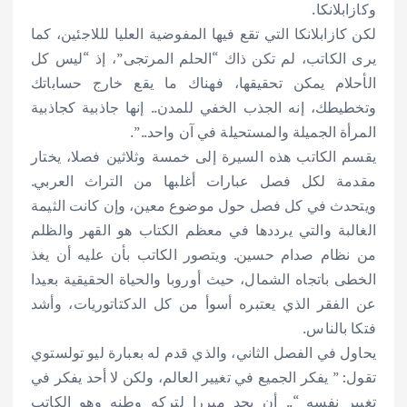
وكازابلانكا.
لكن كازابلانكا التي تقع فيها المفوضية العليا لللاجئين، كما
يرى الكاتب، لم تكن ذاك “الحلم المرتجى”، إذ “ليس كل
الأحلام يمكن تحقيقها، فهناك ما يقع خارج حساباتك
وتخطيطك، إنه الجذب الخفي للمدن.. إنها جاذبية كجاذبية
المرأة الجميلة والمستحيلة في آن واحد..”.
يقسم الكاتب هذه السيرة إلى خمسة وثلاثين فصلا، يختار
مقدمة لكل فصل عبارات أغلبها من التراث العربي.
ويتحدث في كل فصل حول موضوع معين، وإن كانت الثيمة
الغالبة والتي يرددها في معظم الكتاب هو القهر والظلم
من نظام صدام حسين. ويتصور الكاتب بأن عليه أن يغذ
الخطى باتجاه الشمال، حيث أوروبا والحياة الحقيقية بعيدا
عن الفقر الذي يعتبره أسوأ من كل الدكتاتوريات، وأشد
فتكا بالناس.
يحاول في الفصل الثاني، والذي قدم له بعبارة ليو تولستوي
تقول: ” يفكر الجميع في تغيير العالم، ولكن لا أحد يفكر في
تغيير نفسه “.. أن يجد مبررا لتركه وطنه وهو الكاتب