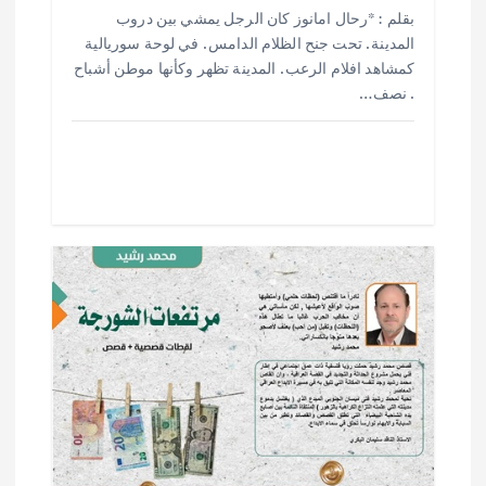
h
h
m
w
ac
بقلم : *رحال امانوز كان الرجل يمشي بين دروب
ar
at
ai
it
e
المدينة . تحت جنح الظلام الدامس . في لوحة سوريالية
e
s
l
te
b
كمشاهد افلام الرعب . المدينة تظهر وكأنها موطن أشباح
. نصف…
o
r
A
p
o
p
k