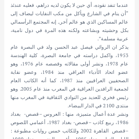
عندما تنفد نقوده، أي حين لا يكون لديه دراهم، فعليه عندئذ
“أن ينام في الشارع ويأكل من مكب النفايات ليضاف إلى
عالم المساكين الذي هو عالم آخر.. إنه المجتمع الرأسمالي
بكل وحشيته وبشاعته ولكنه هذه المرة في دول نامية،
عربية مسلمة”.
يذكر ان الروائي فيصل عبد الحسن ولد في البصرة عام
1953، واكمل دراسته في جامعة البصرة، كلية الهندسة
عام 1978، ونشر أولى مقالاته وقصصه عام 1976، وهو
عضو اتحاد الأدباء العراقي منذ 1984، وعضو نقابة
الصحفيين العراقيين منذ 1987، كما أنه الكاتب العام
لجمعية الرافدين العراقية في المغرب منذ عام 2005. وهو
رئيس فخري للعديد من النوادي الثقافية في المغرب منها
منتدى 2100 في الدار البيضاء.
ونشر عدة أعمال متميزة، منها : العروس –قصص- بغداد
1986، ربيع كاذب –قصص- بغداد 1987، أعمامي اللصوص
–قصص القاهرة 2002 وللكاتب خمس روايات مطبوعة :
الليل والنهار بغداد 1985، أقصى الجنوب بغداد 1989،