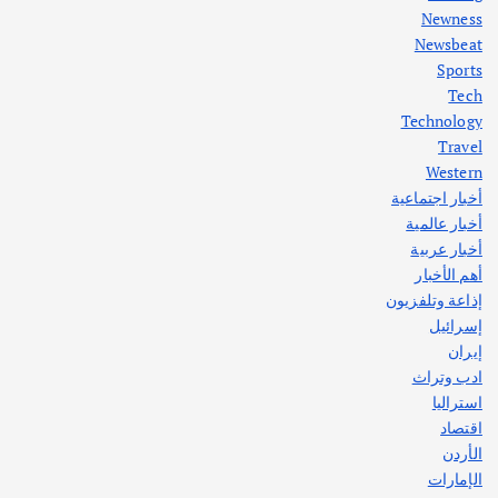
Newness
1
Newsbeat
Sports
أهم الأخبار
ثقافة وفنون
Tech
اختتام ورشة السينوغرافيا في مدينة كلباء الاماراتية
Technology
أغسطس 3, 2026
Travel
Western
أخبار اجتماعية
أهم الأخبار
جاليات
غير مصنف
أخبار عالمية
قصة نجاح العراقي عمر الشمري الذي
اصبح بطلاً لأستراليا بلعبة كمال الاجسام
أخبار عربية
يوليو 30, 2026
أهم الأخبار
2
إذاعة وتلفزيون
إسرائيل
إيران
ادب وتراث
استراليا
اقتصاد
الأردن
الإمارات