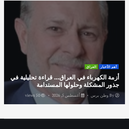
أهم الأخبار
ثقافة وفنون
اختتام ورشة السينوغرافيا في مدينة كلباء
الاماراتية
By
وطن برس
أغسطس 3, 2026
61 views