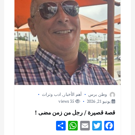
م
ق
ا
ل
ا
ت
وطن برس
أهم الأخبار
,
ادب وتراث
يونيو 21, 2026
35 views
قصة قصيرة / رجل من زمن مضى !
S
W
E
T
F