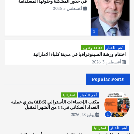
في جذور المشكلة وحلولها المستدامة
أغسطس 5, 2026
1
أهم الأخبار
ثقافة وفنون
اختتام ورشة السينوغرافيا في مدينة كلباء الاماراتية
أغسطس 3, 2026
Popular Posts
أهم الأخبار
جاليات
غير مصنف
قصة نجاح العراقي عمر الشمري الذي
اصبح بطلاً لأستراليا بلعبة كمال الاجسام
أهم الأخبار
استراليا
يوليو 30, 2026
مكتب الإحصاءات الأسترالي (ABS) يجري عملية
2
التعداد السكاني في11 من الشهر المقبل
يوليو 28, 2026
1
أهم الأخبار
تحقيقات
هوي آن… مدينة الفوانيس وسحر التاريخ
أهم الأخبار
استراليا
يوليو 30, 2026