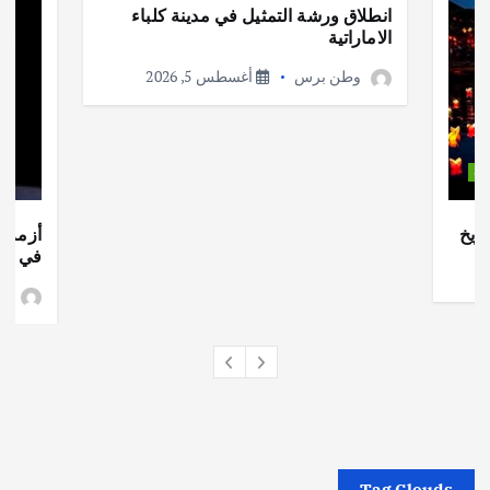
انطلاق ورشة التمثيل في مدينة كلباء
الاماراتية
وطن برس
أغسطس 5, 2026
ات
ريخ
أزمة ا
في جذو
وط
Tag Clouds