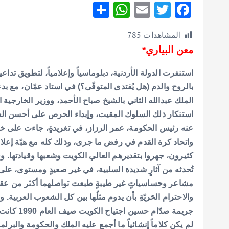
S
W
E
T
F
h
h
m
w
ac
المشاهدات
785
ar
at
ai
it
e
معن البياري*
e
s
l
te
b
A
r
o
استنفرت الدولة الأردنية، دبلوماسياً وإعلامياً، لتطويق تد
p
o
بالروح والدم (هل يُفتدى المتوفّى؟) في استاد عمّان، مع بدء 
الملك عبدالله الثاني بالشيخ صباح الأحمد، ووزير الخارجية ا
p
k
استنكار ذلك السلوك المقيت، وإبداء الحرص على أحسن العلا
عنه رئيس الحكومة، عمر الرزاز، في تغريدةٍ، جاءت على خر
واتحاد كرة القدم في رفض ما جرى، وذلك كله مع هبّة إعلام
كثيرون، جهروا بتقديرهم العالي الكويت وشعبها وقيادتها. و
تُحدثه من آثارٍ شديدة السلبية، في غير صعيدٍ ومستوى، على 
مشاعر وحساسياتٍ غير طيبةٍ طبعت تواصلهما أكثر من عقد،
والاحترام الحَريّةِ بأن يدوم مثلُها بين كل الشعوب العربية
جريمة صدّام حسين اجتياح الكويت صيف العام 1990 كانت السبب في ذلك الطور العابر من صلات الأردنيين والكويتيين.
لم يكن كلاماً إنشائياً ما أجمع عليه الملك والحكومة والبرل