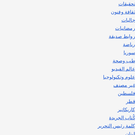
حقيقات
قافة وفنون
اليات
مضانيات
وابط صديقة
ياضة
وريا
ب وصحة
الم الفيديو
لوم وتكنولوجيا
ير مصنف
لسطين
طر
اريكاتير
ُتاب الجريدة
لمة رئيس التحرير
بنان