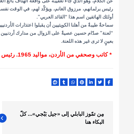
عن الكلام، وهو الذي جاء تعقيبُه على واقعة الهتاف بالغ ا
رئيس برلمانهم، مرزوق الغانم، ويؤكّد لهم، في الوقت نفس
أولئك الهاتفين اسم هذا “القائد العربي”.
سماحةٌ طيبةٌ من أهلنا الكويتيين أن يقبلوا اعتذارات الأردن
“لعنة” صدّام حسين عصيةٌ على الزوال من مدارك أردنيين كثي
بعينٍ لا ترى غير هذه اللعنة.
* كاتب وصحفي من الأردن، مواليد 1965. رئيس قسم الرأي في “العربي الجديد
ت
مِن تمّوز البابلي إلى «جيل بَبْجي»… كلّ
ص
البكاء هنا