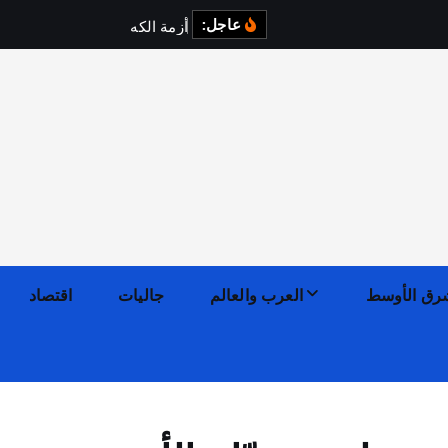
عاجل:
أ
ز
م
ة
ا
ل
ك
ه
ر
ب
ا
ء
ف
ي
رق الأوسط
العرب والعالم
جاليات
اقتصاد