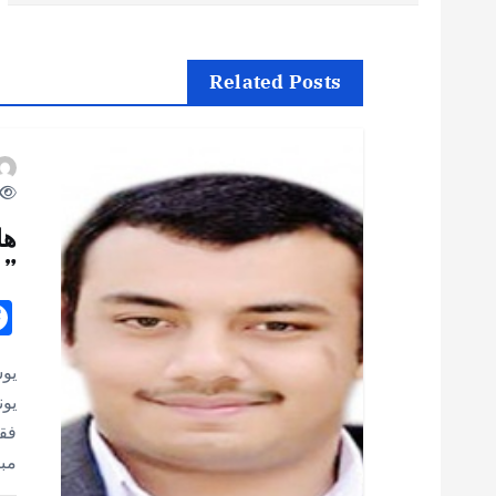
فّ
ح
Related Posts
ا
ل
هل
م
” 
ق
يو
ا
يون
فقد
ل
مبا