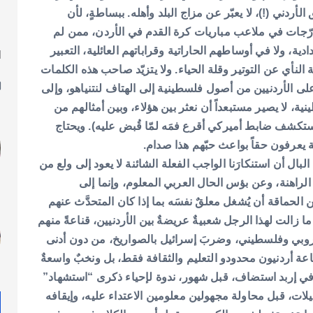
لأردني (!)، لا يعبّر عن مزاج البلد وأهله. ببساطةٍ، لأن
درّجات في ملاعب مباريات كرة القدم في الأردن، ممن لم
ادية، ولا في أوساطهم الحاراتية وقراباتهم العائلية، التعبير
ا
ل
فة النأي عن التوتير وقلة الحياء. ولا يتزيّد صاحب هذه الكلمات
لى الأردنيين من أصول فلسطينية إلى الهتاف لنتنياهو، وإلى
ية، لا يصير مستبعداً أن نعثر بين هؤلاء، وبين أمثالهم من
تكشف ضابط أميركي أقرع فمَه لمّا قُبض عليه). ويحتاج
تية يعرفون حقاً بواعث حبّهم هذا صدام.
لبال أن استنكارَنا الواجب الفعلة الشائنة لا يعود إلى ولع من
 الراهنة، وعن بؤس الحال العربي المعلوم، وإنما إلى
الحماقة أن يُشغل معلقٌ نفسَه بما إذا كان المتحدَّث عنهم
 ما زالت لهذا الرجل شعبيةٌ عريضةٌ بين الأردنيين، قناعةً منهم
وى عروبي وفلسطيني، وضربَ إسرائيل بالصواريخ، من دون أدنى
القناعة أردنيون محدودو التعليم والثقافة فقط، بل ونخبٌ واسعةٌ
ية في إربد استضاف، قبل شهور، ندوة لإحياء ذكرى “استشهاد”
يلات، قبل محاولة مجهولين معلومين الاعتداء عليه، وإيقافه