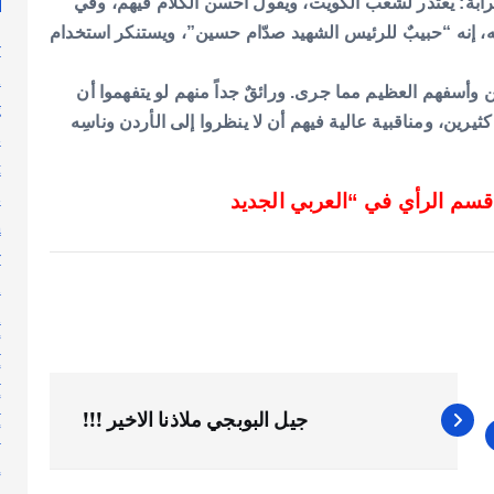
لغرابة: يعتذر لشعب الكويت، ويقول أحسن الكلام فيهم، وفي
ه، إنه “حبيبٌ للرئيس الشهيد صدّام حسين”، ويستنكر استخدام
y
n
يين وأسفهم العظيم مما جرى. ورائقٌ جداً منهم لو يتفهموا أن
g
رين، ومناقبية عالية فيهم أن لا ينظروا إلى الأردن وناسِه
s
t
s
h
y
l
n
أ
أ
أ
جيل البوبجي ملاذنا الاخير !!!
أ
إ