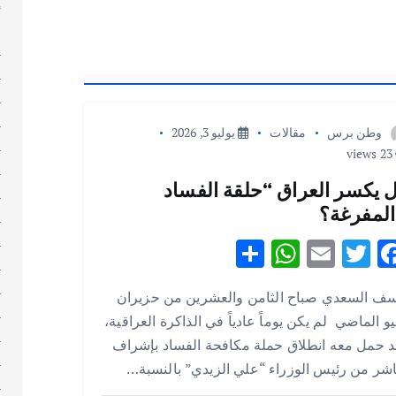
إ
إ
ا
ا
ا
ا
وطن برس
مقالات
يوليو 3, 2026
ا
23 views
ا
 يكسر العراق “حلقة الفساد
ا
المفرغة؟
ا
ا
S
W
E
T
F
ا
h
h
m
w
ac
ا
سف السعدي صباح الثامن والعشرين من حزيران
ar
at
ai
it
e
ا
يو الماضي لم يكن يوماً عادياً في الذاكرة العراقية،
e
s
l
te
b
ا
 حمل معه انطلاق حملة مكافحة الفساد بإشراف
A
r
o
ا
شر من رئيس الوزراء “علي الزيدي” بالنسبة…
ا
p
o