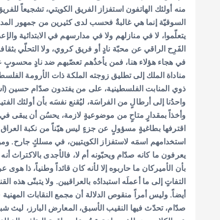
منه أولئك الهاتفون استفزاز الفريق الكويتي، تشجيعاً للفريق ا
السوقيّة إنما هي غالبةٌ فحسب لدى كثيرين من جمهور الم
يتعلّموا، لا في منازلهم ولا في مدارسهم في الابتدائية والإعد
الفَرِح الراقي عن محبّة نادٍ أو فريق كروي، ولا التحلّي بثقا
في هجاء هؤلاء هنا، فمن يأخذُهم تعصّبهم ضد نادٍ محسوبٍ ع
مناداة الملك إلى تطليق زوجته الملكة ذات الأرومة الفلسطين
ذوي المنابت الفلسطينية، على من يفتدون صدّام حسين (اس
واحدُنا إلى أرطالٍ من الفراسَة، ليُقنع نفسَه بأن أولئك الف
وأخذاً بمقدارٍ متاحٍ من موضوعيةٍ لازمة، يحسُن أن يبقى في ا
اقترفها بطاغيةٍ مسؤولٍ عن جزءٍ ليس هيّناً من نكبة العراق
استخدامهم اسمَه لاستفزاز الكويتيين، في مسلكٍ جارح. ومن 
يعرفون ما كانه صدّام ويحبّونه أم لا، فالأجدى بالاكتراث أنه
بأن الأميركان ما حاربوه إلا لأنه كان قائداً وطنياً، ذا ه
التفاتٍ إلى ما أعملَه استبدادُه بالعراقيين. ولا يتبنّى هذه 
أيضاً. وليس أمراً منقوص الدلالة أن مجمع النقابات المهن
صدّام، تحدّث فيها النقيب الأسبق، المعارض البارز، ليث شب