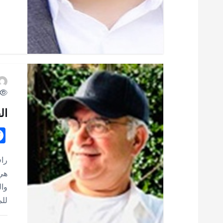
ا
ت
ال
راف
هي 
وال
للم