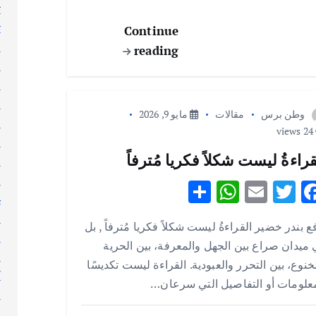
ت
p
k
ث
Continue
ج
reading
ر
ر
ر
وطن برس
مقالات
مايو 9, 2026
س
24 views
ط
قراءةُ ليست شكلاً فكريا مُترفاً
ع
ع
S
W
E
T
F
غ
h
h
m
w
ac
ف
ع بندر خضير القراءةُ ليست شكلاً فكريا مُترفاً , بل
ar
at
ai
it
e
ق
ميدان صراع بين الجهل والمعرفة، بين الحرية
e
s
l
te
b
ك
خنوع، بين التحرر والعبودية. القراءة ليست تكديسًا
A
r
o
ك
علومات أو التفاصيل التي سرعان…
ك
p
o
ل