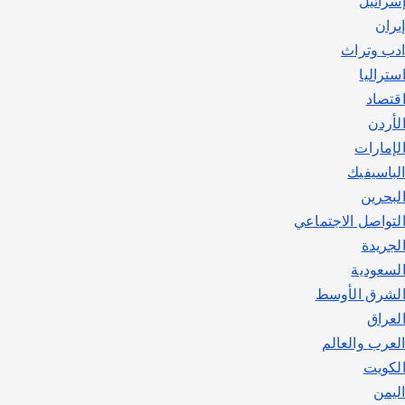
سرائيل
يوليو 30, 2026
2
يران
دب وتراث
ستراليا
قتصاد
لأردن
لإمارات
لباسيفيك
لبحرين
لتواصل الاجتماعي
لجريدة
لسعودية
لشرق الأوسط
لعراق
لعرب والعالم
لكويت
ليمن