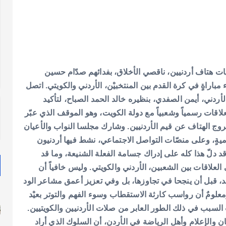
اعيات هتاف أردنيين، ناقصي الأخلاق، بفدائهم صدّام حسين
مباراةٍ في كرة القدم بين المنتخبيْن، الأردني والكويتي. اتصل
لأردني، أيمن الصفدي، بنظيره خالد الحمد الصباح، لتأكيد
قات رسمياً وشعبياً مع دولة الكويت، وهو الموقف الذي عبّر
وج الهتاف عن قيم الأردنيين. وشارك مجلسا النواب والأعيان
يةٍ، وعلى منصّات التواصل الاجتماعي، نشط فيها أردنيون
قد دلّ هذا كله على إدراك جسامة الفعلة الشنيعة، وما قد
العلاقات بين الشعبين، الأردني والكويتي. وليس خافياً أن
 قبل أن ينجحا في تجاوزها، بل وفي تعزيز أعمق مشاعر الود
. ومعلومٌ أن رواسب كارثة الاستقطاب وسوء الفهم والتوتر بعيْد
مان والإعلام وأهل الرياضة في الأردن، أن السلوك الذي أراد