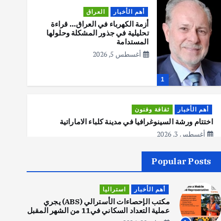
أهم الأخبار
العراق
أزمة الكهرباء في العراق… قراءة
تحليلية في جذور المشكلة وحلولها
المستدامة
أغسطس 5, 2026
1
أهم الأخبار
ثقافة وفنون
اختتام ورشة السينوغرافيا في مدينة كلباء الاماراتية
أغسطس 3, 2026
Popular Posts
أهم الأخبار
جاليات
غير مصنف
قصة نجاح العراقي عمر الشمري الذي
أهم الأخبار
استراليا
اصبح بطلاً لأستراليا بلعبة كمال
الاجسام
مكتب الإحصاءات الأسترالي (ABS) يجري
عملية التعداد السكاني في11 من الشهر المقبل
يوليو 30, 2026
2