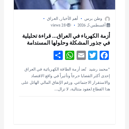
وطن برس
أهم الأخبار
,
العراق
أغسطس 5, 2026
28 views
أزمة الكهرباء في العراق… قراءة تحليلية
في جذور المشكلة وحلولها المستدامة
S
W
E
T
F
h
h
m
w
ac
أهم الأخبار
ثقافة وفنون
*محمد رشيد تُعد أزمة الطاقة الكهربائية في العراق
ar
at
ai
it
e
اختتام ورشة السينوغرافيا في مدينة كلباء الاماراتية
إحدى أكثر القضايا حرجاً وتأثيراً في واقع الاقتصاد
e
s
l
te
b
أغسطس 3, 2026
والاستقرار الاجتماعي. ورغم الإنفاق المالي الهائل على
o
r
A
هذا القطاع لعقود متتالية، لا تزال…
p
o
أهم الأخبار
جاليات
غير مصنف
قصة نجاح العراقي عمر الشمري الذي
p
k
اصبح بطلاً لأستراليا بلعبة كمال الاجسام
يوليو 30, 2026
2