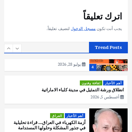
أهم الأخبار
تحقيقات
اترك تعليقاً
هوي آن… مدينة الفوانيس وسحر التاريخ
يوليو 30, 2026
3
يجب أنت تكون
مسجل الدخول
لتضيف تعليقاً.
أهم الأخبار
استراليا
مكتب الإحصاءات الأسترالي (ABS) يجري
Trend Posts
عملية التعداد السكاني في11 من الشهر
المقبل
يوليو 28, 2026
4
أهم الأخبار
ثقافة وفنون
انطلاق ورشة التمثيل في مدينة كلباء الاماراتية
أغسطس 5, 2026
أهم الأخبار
العراق
أزمة الكهرباء في العراق… قراءة تحليلية
في جذور المشكلة وحلولها المستدامة