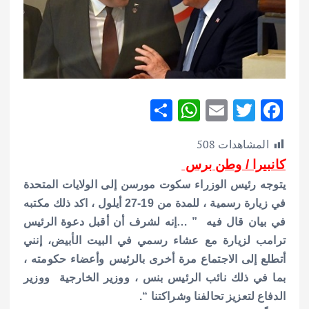
S
W
E
T
F
h
h
m
w
ac
المشاهدات
508
ar
at
ai
it
e
كانبيرا / وطن برس
e
s
l
te
b
يتوجه رئيس الوزراء سكوت مورسن إلى الولايات المتحدة
A
r
o
في زيارة رسمية ، للمدة من 19-27 أيلول ، اكد ذلك مكتبه
p
o
في بيان قال فيه ” …إنه لشرف أن أقبل دعوة الرئيس
p
k
ترامب لزيارة مع عشاء رسمي في البيت الأبيض، إنني
أتطلع إلى الاجتماع مرة أخرى بالرئيس وأعضاء حكومته ،
بما في ذلك نائب الرئيس بنس ، ووزير الخارجية ووزير
الدفاع لتعزيز تحالفنا وشراكتنا “.