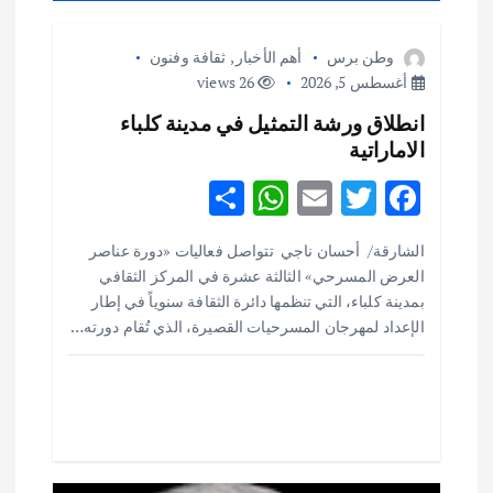
م
ق
وطن برس
أهم الأخبار
,
ثقافة وفنون
أغسطس 5, 2026
26 views
ا
انطلاق ورشة التمثيل في مدينة كلباء
الاماراتية
ل
S
W
E
T
F
ا
h
h
m
w
ac
الشارقة/ أحسان ناجي تتواصل فعاليات «دورة عناصر
ar
at
ai
it
e
ت
العرض المسرحي» الثالثة عشرة في المركز الثقافي
e
s
l
te
b
بمدينة كلباء، التي تنظمها دائرة الثقافة سنوياً في إطار
o
r
A
الإعداد لمهرجان المسرحيات القصيرة، الذي تُقام دورته…
p
o
p
k