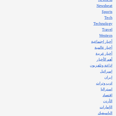
Newsbeat
Sports
أهم الأخبار
ثقافة وفنون
Tech
اختتام ورشة السينوغرافيا في مدينة كلباء الاماراتية
Technology
أغسطس 3, 2026
Travel
Western
أخبار اجتماعية
أهم الأخبار
جاليات
غير مصنف
أخبار عالمية
قصة نجاح العراقي عمر الشمري الذي
اصبح بطلاً لأستراليا بلعبة كمال الاجسام
أخبار عربية
يوليو 30, 2026
أهم الأخبار
2
إذاعة وتلفزيون
إسرائيل
إيران
ادب وتراث
استراليا
اقتصاد
الأردن
الإمارات
الباسيفيك