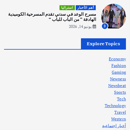
أهم الأخبار
ثقافة وفنون
أهم الأخبار
استراليا
انطلاق ورشة التمثيل في مدينة كلباء الاماراتية
مسرح الوعد في سدني تقدم المسرحية الكوميدية
أغسطس 5, 2026
الهادفة ” من الباب للباب “
يونيو 14, 2026
3
أهم الأخبار
العراق
أزمة الكهرباء في العراق… قراءة تحليلية
Explore Topics
في جذور المشكلة وحلولها المستدامة
أغسطس 5, 2026
Economy
Fashion
Gaming
Newness
1
Newsbeat
Sports
أهم الأخبار
ثقافة وفنون
Tech
اختتام ورشة السينوغرافيا في مدينة كلباء الاماراتية
Technology
أغسطس 3, 2026
Travel
Western
أخبار اجتماعية
أهم الأخبار
جاليات
غير مصنف