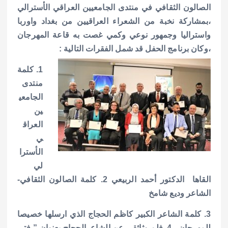
p
o
الصالون الثقافي في منتدى الجامعيين العراقي الأسترالي
p
k
،بمشاركة نخبة من الشعراء العراقيين من بغداد واوربا
واستراليا وجمهور نوعي وكمي غصت به قاعة المهرجان
،وكان برنامج الحفل قد شمل الفقرات التالية :
1. كلمة
منتدى
الجامعي
ين
العراق
ي
الأسترا
لي
القاها الدكتور أحمد الربيعي
2. كلمة الصالون الثقافي-
الشاعر وديع شامخ
3. كلمة الشاعر الكبير كاظم الحجاج الذي ارسلها خصيصا
للمهرجان .
4. فلم وثائقي عن الشاعرالحجاج بعنوان ” فتى