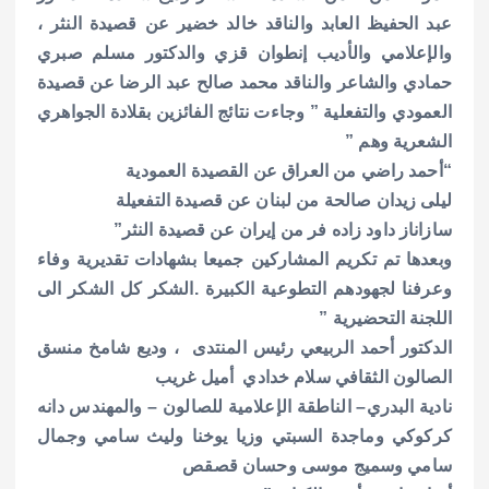
عبد الحفيظ العابد والناقد خالد خضير عن قصيدة النثر ،
والإعلامي والأديب إنطوان قزي والدكتور مسلم صبري
حمادي والشاعر والناقد محمد صالح عبد الرضا عن قصيدة
العمودي والتفعلية ” وجاءت نتائج الفائزين بقلادة الجواهري
الشعرية وهم ”
“أحمد راضي من العراق عن القصيدة العمودية
ليلى زيدان صالحة من لبنان عن قصيدة التفعيلة
سازاناز داود زاده فر من إيران عن قصيدة النثر”
وبعدها تم تكريم المشاركين جميعا بشهادات تقديرية وفاء
وعرفنا لجهودهم التطوعية الكبيرة .
الشكر كل الشكر الى
اللجنة التحضيرية ”
الدكتور أحمد الربيعي رئيس المنتدى ،
وديع شامخ منسق
الصالون الثقافي
سلام خدادي أ
ميل غريب
نادية البدري– الناطقة الإعلامية للصالون –
والمهندس دانه
كركوكي وماجدة السبتي وزيا يوخنا وليث سامي وجمال
سامي وسميج موسى و
حسان قصقص