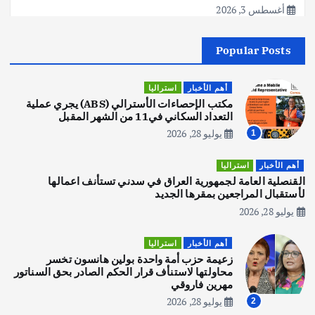
أغسطس 3, 2026
Popular Posts
أهم الأخبار
جاليات
غير مصنف
قصة نجاح العراقي عمر الشمري الذي
اصبح بطلاً لأستراليا بلعبة كمال الاجسام
أهم الأخبار
استراليا
يوليو 30, 2026
مكتب الإحصاءات الأسترالي (ABS) يجري عملية
2
التعداد السكاني في11 من الشهر المقبل
يوليو 28, 2026
1
أهم الأخبار
تحقيقات
هوي آن… مدينة الفوانيس وسحر التاريخ
أهم الأخبار
استراليا
يوليو 30, 2026
القنصلية العامة لجمهورية العراق في سدني تستأنف اعمالها
3
لأستقبال المراجعين بمقرها الجديد
يوليو 28, 2026
أهم الأخبار
استراليا
مكتب الإحصاءات الأسترالي (ABS) يجري
أهم الأخبار
استراليا
عملية التعداد السكاني في11 من الشهر
زعيمة حزب أمة واحدة بولين هانسون تخسر
المقبل
محاولتها لاستنأف قرار الحكم الصادر بحق السناتور
يوليو 28, 2026
مهرين فاروقي
4
يوليو 28, 2026
2