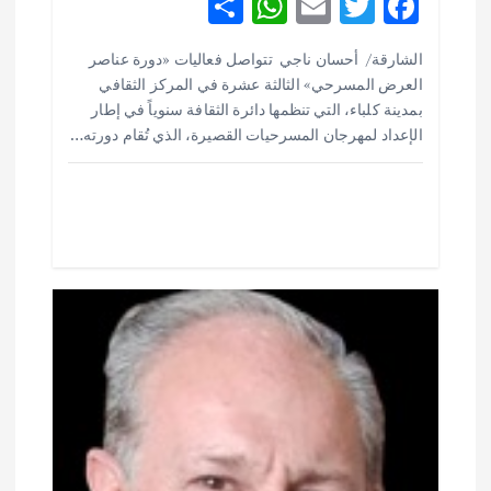
ل
S
W
E
T
F
h
h
m
w
ac
ا
الشارقة/ أحسان ناجي تتواصل فعاليات «دورة عناصر
ar
at
ai
it
e
العرض المسرحي» الثالثة عشرة في المركز الثقافي
ت
e
s
l
te
b
بمدينة كلباء، التي تنظمها دائرة الثقافة سنوياً في إطار
o
r
A
الإعداد لمهرجان المسرحيات القصيرة، الذي تُقام دورته…
p
o
p
k