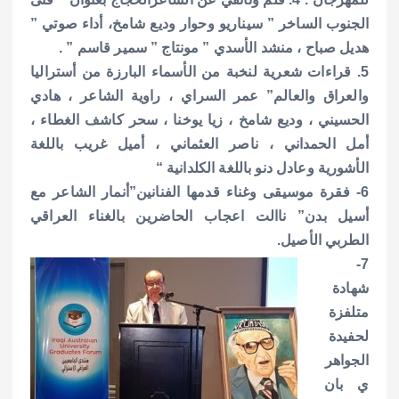
الجنوب الساخر ” سيناريو وحوار وديع شامخ، أداء صوتي ”
هديل صباح ، منشد الأسدي ” مونتاج ” سمير قاسم ” .
5. قراءات شعرية لنخبة من الأسماء البارزة من أستراليا
والعراق والعالم” عمر السراي ، راوية الشاعر ، هادي
الحسيني ، وديع شامخ ، زيا يوخنا ، سحر كاشف الغطاء ،
أمل الحمداني ، ناصر العثماني ، أميل غريب باللغة
الأشورية وعادل دنو باللغة الكلدانية “
6- فقرة موسيقى وغناء قدمها الفنانين”أنمار الشاعر مع
أسيل بدن” ناالت اعجاب الحاضرين بالغناء العراقي
الطربي الأصيل.
7-
شهادة
متلفزة
لحفيدة
الجواهر
ي بان