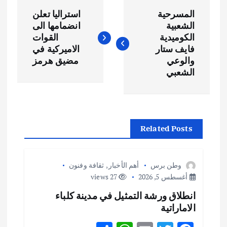
ت
المسرحية
استراليا تعلن
ص
الشعبية
انضمامها الى
الكوميدية
القوات
فّ
فايف ستار
الاميركية في
والوعي
مضيق هرمز
ح
الشعبي
ا
ل
Related Posts
م
وطن برس
أهم الأخبار
,
ثقافة وفنون
ق
أغسطس 5, 2026
27 views
انطلاق ورشة التمثيل في مدينة كلباء
ا
الاماراتية