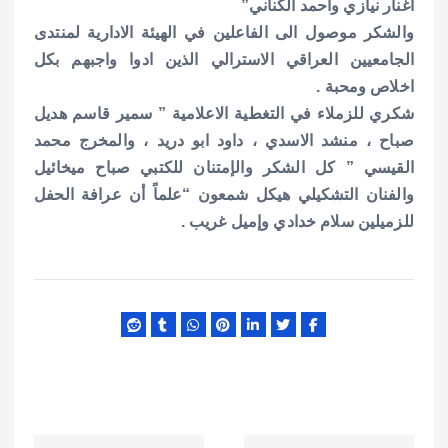
أغنار نيازي و
أحمد الكناني”
والشكر موصول الى الفاعلين في الهيئة الادارية لمنتدى
الجامعيين العراقي الاسترالي الذين ادوا واجبهم بكل
اخلاص ومحبة .
شكري للزملاء في التغطية الاعلامية ” سمير قاسم هديل
صباح ، منشد الاسدي ، داود ابو دريد ، والمخرج محمد
القيسي ” كل الشكر والإمتنان للكتبي صباح ميخائيل
والفنان التشكيلي هيكل شمعون “علماً أن عرافة الحفل
للزميلين سلام خدادي وإميل غريب .