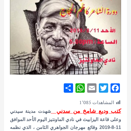
S
W
E
T
F
h
h
m
w
ac
المشاهدات
1٬085
ar
at
ai
it
e
كتب وديع شامخ من سدني
شهدت مدينة سيدني
e
s
l
te
b
وعلى قاعة اليزابيث في نادي الماونتيز اليوم الأحد الموافق
A
r
o
11-8-2019 وقائع مهرجان الجواهري الثامن ، الذي نظمه