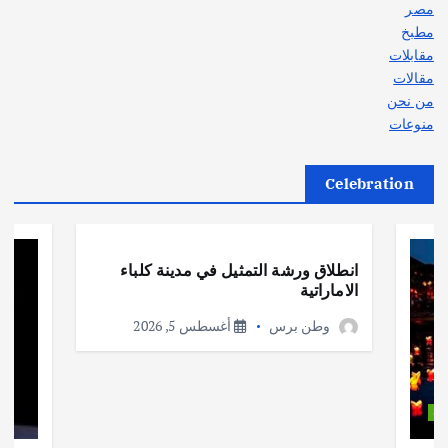
مصر
مطبخ
مقابلات
مقالات
من نحن
منوعات
Celebration
أهم الأخبار
ثقافة وفنون
انطلاق ورشة التمثيل في مدينة كلباء
الاماراتية
وطن برس
أغسطس 5, 2026
ات