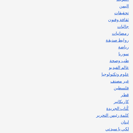
اليمن
تحقيقات
ثقافة وفنون
جاليات
رمضانيات
روابط صديقة
رياضة
سوريا
طب وصحة
عالم الفيديو
علوم وتكنولوجيا
غير مصنف
فلسطين
قطر
كاريكاتير
كُتاب الجريدة
كلمة رئيس التحرير
لبنان
لكي يا سيدتي