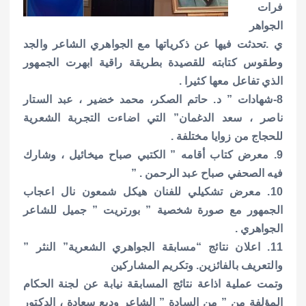
فرات
الجواهر
ي .تحدثت فيها عن ذكرياتها مع الجواهري الشاعر والجد
وطقوس كتابته للقصيدة بطريقة راقية ابهرت الجمهور
الذي تفاعل معها كثيرا .
8-شهادات ” د. حاتم الصكر، محمد خضير ، عبد الستار
ناصر ، سعد الدغمان” التي اضاءت التجربة الشعرية
للحجاج من زوايا مختلفة .
9. معرض كتاب أقامه ” الكتبي صباح ميخائيل ، وشارك
فيه الصحفي صباح عبد الرحمن . ”
10. معرض تشكيلي للفنان هيكل شمعون نال اعجاب
الجمهور مع صورة شخصية ” بورتريت ” جميل للشاعر
الجواهري .
11. اعلان نتائج “مسابقة الجواهري الشعرية” النثر ”
والتعريف بالفائزين. وتكريم المشاركين
وتمت عملية اذاعة نتائج المسابقة نيابة عن لجنة الحكام
المؤلفة من ” من السادة ” الشاعر وديع سعادة ، الدكتور