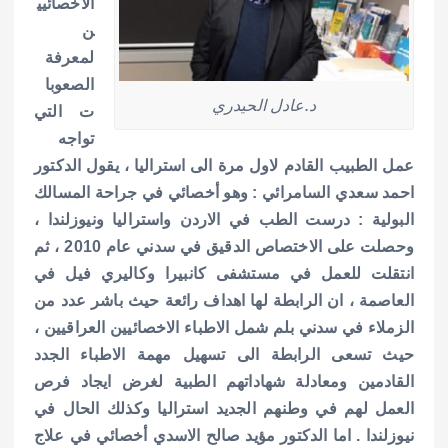
الاخصائيي
ن
لمعرفة
الصعوبا
د.عادل الحيدري
ت التي
تواجه
عمل الطبيب القادم لاول مرة الى استراليا ، يقول الدكتور
احمد سعدي السامرائي : وهو أخصائي في جراحة المسالك
البولية : درست الطب في الاردن واستراليا ونيوزلندا ،
وحصلت على الاختصاص الدقيق في سدني عام 2010 ، ثم
انتقلت للعمل في مستشفى كانبيرا وكاليري فيل في
العاصمة ، ان الرابطة لها اهداف رائعة حيث باشر عدد من
الزملاء في سدني بلم شمل الاطباء الاخصائيين العراقيين ،
حيث تسعى الرابطة الى تسهيل مهمة الاطباء الجدد
القادمين ومعادلة شهاداتهم الطبية لغرض ايجاد فرص
العمل لهم في وطنهم الجديد استراليا وكذلك الحال في
نيوزلندا . اما الدكتور مؤيد صالح الاسدي أخصائي في علاج