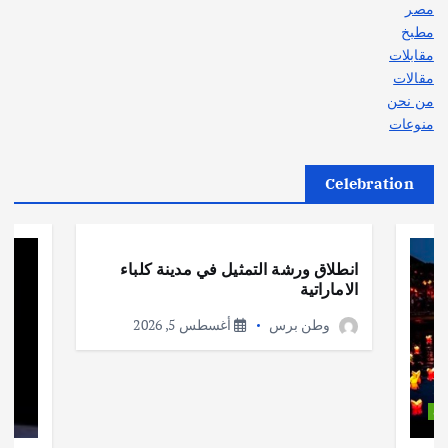
مصر
مطبخ
مقابلات
مقالات
من نحن
منوعات
Celebration
أهم الأخبار
ثقافة وفنون
انطلاق ورشة التمثيل في مدينة كلباء
الاماراتية
وطن برس
أغسطس 5, 2026
ات