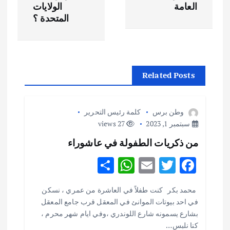
ح
العامة
الولايات
المتحدة ؟
ا
ل
Related Posts
م
ق
وطن برس
كلمة رئيس التحرير
سبتمبر 1, 2023
27 views
ا
من ذكريات الطفولة في عاشوراء
ل
S
W
E
T
F
h
h
m
w
ac
ا
محمد بكر كنت طفلاً في العاشرة من عمري ، نسكن
ar
at
ai
it
e
في احد بيوتات الموانئ في المعقل قرب جامع المعقل
ت
e
s
l
te
b
بشارع يسمونه شارع اللوندري ،وفي ايام شهر محرم ،
كنا نلبس…