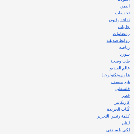
اليمن
تحقيقات
ثقافة وفنون
جاليات
رمضانيات
روابط صديقة
رياضة
سوريا
طب وصحة
عالم الفيديو
علوم وتكنولوجيا
غير مصنف
فلسطين
قطر
كاريكاتير
كُتاب الجريدة
كلمة رئيس التحرير
لبنان
لكي يا سيدتي