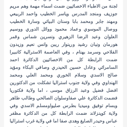
لجنة من الاطباء الاخصائيين ضمت اسماء مهمة وهم مريم
جوزيف ومنجد المدرس وياسر الخطيب واحمد الربيعي
ومهند جابر ومحمد بابا وسنان البياتي وسارة الخطيب
ووصال الموسوي وعماد محمود ووائل الدوري ووسيم
العلوان وعبد الرضا الزهيري ونسرين شماس وقمر
هورمان ونيان رشيد ورينوار ريبن وانس نعيم وزيدون
الفلاحي وسرمد بهنام ، وفي العاصمة الاسترالية كانبيرا
ضمت الرابطة كل من الاخصائيين الدكاترة احمد
السامرائي وعادل حسين الحيدري وصافي البكاء ومؤيد
صالح الاسدي وسلام الخوري ومحمد العلي ومحمد
الهنداوي وفي ولاية جنوب استراليا تشكلت من الدكتورين
افضل فضيل وعبد الرزاق موسى ، اما ولاية فكتوريا
فضمت الدكاترة علي صفاوسلوان الصالحي وطالب طاهر
وبسام توفيق وميديا بطرس صليواومسلم الاسدي وفي
ولاية كوينزلاند ضمت الرابطة كل من الدكاترة مظفر
عباس وحيدر الصايغ وهدى صفا اما في ولاية غرب استراليا