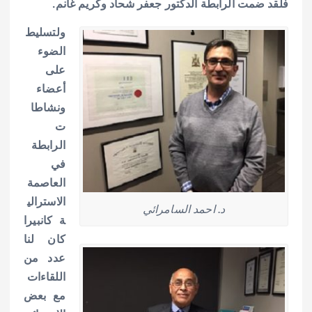
فلقد ضمت الرابطة الدكتور جعفر شحاد وكريم غانم.
ولتسليط
الضوء
على
أعضاء
ونشاطا
ت
الرابطة
في
العاصمة
الاسترالي
د. احمد السامرائي
ة كانبيرا
كان لنا
عدد من
اللقاءات
مع بعض