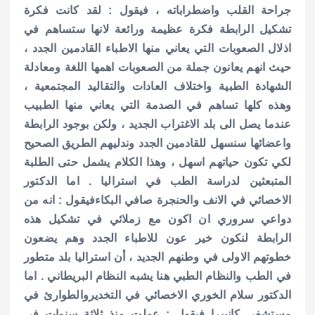
جراحة القلب واضطراباته ، فيقول : لقد كانت فكرة
تشكيل الرابطة فكرة عظيمة ورائعة لانها ستساهم في
اذلال الصعوبات التي يعاني منها الاطباء القادمين الجدد ،
حيث انهم يعانون جملة من الصعوبات اهمها اللغة ومعادلة
الشهادة الطبية واختلاف العادات والتقاليد المجتمعية ،
وهذه كلها تساهم في الصدمة التي يعاني منها الطبيب
عندما يصل الى بلد الاغتراب الجديد ، ولكن بوجود الرابطة
واعضائها سنسهل للقادمين الجدد وندليهم الطريق الصحيح
لكي تكون حياتهم اسهل ، وهذا الكلام يشمل حتى الطلبة
المتبعثين لدراسة الطب في استراليا . اما الدكتور
الاخصائي في الانف والحنجرة صافي البكاءفيقول : انه من
دواعي سروري ان اكون مع زملائي في تشكيل هذه
الرابطة لنكون خير عون للاطباء الجدد وهم يضعون
خطوتهم الاولى في وطنهم الجديد ، أن استراليا بلد متطور
في الطب والنظام الطبي هنا يشبه النظام البريطاني . اما
الدكتور سلام الخوري الاخصائي في التخديروالطوارئ في
مستشفى كانبيرا فيقول : عملت منذ ثلاثة سنوات في