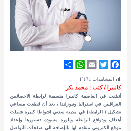
S
W
E
T
F
h
h
m
w
ac
المشاهدات
1٬171
ar
at
ai
it
e
كانبيرا / كتب : محمد بكر
e
s
l
te
b
أنبثقت في العاصمة كانبيرا منسقية لرابطة الاخصائيين
A
r
o
العراقيين في استراليا ونيوزلندا ، بعد أن قطعت مساعي
p
o
تشكيل ( الرابطة) في مدينة سدني اشواطا كبيرة شملت
p
k
أهداف ودوافع الرابطة وبلورة مسودة دستورها وإعداد
موقع الكتروني متقدم لها بالإضافة الى صفحات التواصل