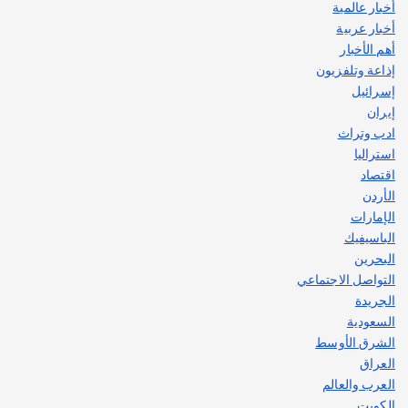
أخبار عالمية
قصة نجاح العراقي عمر الشمري الذي
اصبح بطلاً لأستراليا بلعبة كمال الاجسام
أخبار عربية
يوليو 30, 2026
أهم الأخبار
2
إذاعة وتلفزيون
إسرائيل
إيران
ادب وتراث
استراليا
اقتصاد
الأردن
الإمارات
الباسيفيك
البحرين
التواصل الاجتماعي
الجريدة
السعودية
الشرق الأوسط
العراق
العرب والعالم
الكويت