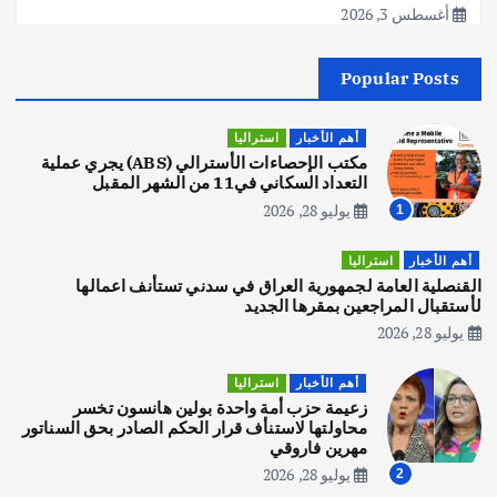
أغسطس 3, 2026
Popular Posts
أهم الأخبار
جاليات
غير مصنف
قصة نجاح العراقي عمر الشمري الذي
اصبح بطلاً لأستراليا بلعبة كمال الاجسام
أهم الأخبار
استراليا
يوليو 30, 2026
مكتب الإحصاءات الأسترالي (ABS) يجري عملية
2
التعداد السكاني في11 من الشهر المقبل
يوليو 28, 2026
1
أهم الأخبار
تحقيقات
هوي آن… مدينة الفوانيس وسحر التاريخ
أهم الأخبار
استراليا
يوليو 30, 2026
القنصلية العامة لجمهورية العراق في سدني تستأنف اعمالها
3
لأستقبال المراجعين بمقرها الجديد
يوليو 28, 2026
أهم الأخبار
استراليا
مكتب الإحصاءات الأسترالي (ABS) يجري
أهم الأخبار
استراليا
عملية التعداد السكاني في11 من الشهر
زعيمة حزب أمة واحدة بولين هانسون تخسر
المقبل
محاولتها لاستنأف قرار الحكم الصادر بحق السناتور
يوليو 28, 2026
مهرين فاروقي
4
يوليو 28, 2026
2