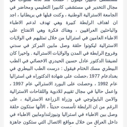
مجال التخدير في مستشفى كانبيرا التعليمي ومحاضر في
الجامعة الاسترالية الوطنية ، وكنت قبلها في بريطانيا ، اجد
ان اهداف الرابطة كبيرة وهي تهدف لدعم الاطباء
والباحثين العراقيين ، وهناك فكرة وهي الانفتاح على
الاطباء العامين في استراليا من خلال تمثليهم في الولايات
الاسترالية ليكونوا حلقة وصل مابين المركز في سدني
وفروع الرابطة في المدن والولايات الاسترالية . واخيرا كان
لضيفنا الدكتور عادل حسين الحيدري الاخصائي في الطب
البيطري مسك الختام فيقول : درست الطب البيطري في
بغدادعام 1977 ،حصلت على شهادة الدكتوراه في استراليا
عام 1992 ، وحصلت على البورد الاسترالي عام 1997 ،
واعمل حاليا في مجال تقييم للادوية واللقاحات الاسترالية
والامن البايولوجي في وزراة الزراعة الاسترالية ، على
الرغم من ان الرابطة تأسست حديثاً ، الاأنها ستكون حلقة
وصل بين الاطباء في استراليا ونيوزلنداومابين الاطباء في
داخل العراق من خلال مواقع الاتصال التي ستكون جاهزة