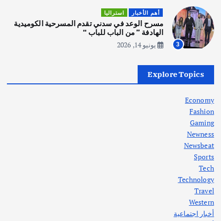
أهم الأخبار
ثقافة وفنون
أهم الأخبار
استراليا
انطلاق ورشة التمثيل في مدينة كلباء الاماراتية
مسرح الوعد في سدني تقدم المسرحية الكوميدية
أغسطس 5, 2026
الهادفة ” من الباب للباب “
يونيو 14, 2026
3
أهم الأخبار
العراق
أزمة الكهرباء في العراق… قراءة تحليلية
Explore Topics
في جذور المشكلة وحلولها المستدامة
أغسطس 5, 2026
Economy
Fashion
Gaming
Newness
1
Newsbeat
Sports
أهم الأخبار
ثقافة وفنون
Tech
اختتام ورشة السينوغرافيا في مدينة كلباء الاماراتية
Technology
أغسطس 3, 2026
Travel
Western
أخبار اجتماعية
أهم الأخبار
جاليات
غير مصنف