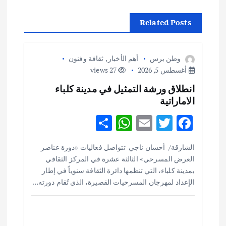
ل
Related Posts
م
وطن برس
أهم الأخبار
,
ثقافة وفنون
ق
أغسطس 5, 2026
27 views
انطلاق ورشة التمثيل في مدينة كلباء
ا
الاماراتية
ل
S
W
E
T
F
h
h
m
w
ac
ا
الشارقة/ أحسان ناجي تتواصل فعاليات «دورة عناصر
ar
at
ai
it
e
العرض المسرحي» الثالثة عشرة في المركز الثقافي
ت
e
s
l
te
b
بمدينة كلباء، التي تنظمها دائرة الثقافة سنوياً في إطار
o
r
A
الإعداد لمهرجان المسرحيات القصيرة، الذي تُقام دورته…
p
o
p
k