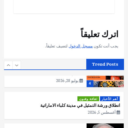
p
k
يوليو 30, 2026
2
أهم الأخبار
تحقيقات
اترك تعليقاً
هوي آن… مدينة الفوانيس وسحر التاريخ
يوليو 30, 2026
3
يجب أنت تكون
مسجل الدخول
لتضيف تعليقاً.
أهم الأخبار
استراليا
مكتب الإحصاءات الأسترالي (ABS) يجري
Trend Posts
عملية التعداد السكاني في11 من الشهر
المقبل
يوليو 28, 2026
4
أهم الأخبار
ثقافة وفنون
انطلاق ورشة التمثيل في مدينة كلباء الاماراتية
أغسطس 5, 2026