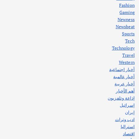
Fashion
Gaming
Newness
1
Newsbeat
Sports
أهم الأخبار
ثقافة وفنون
Tech
اختتام ورشة السينوغرافيا في مدينة كلباء الاماراتية
Technology
أغسطس 3, 2026
Travel
Western
أخبار اجتماعية
أهم الأخبار
جاليات
غير مصنف
أخبار عالمية
قصة نجاح العراقي عمر الشمري الذي
اصبح بطلاً لأستراليا بلعبة كمال الاجسام
أخبار عربية
يوليو 30, 2026
أهم الأخبار
2
إذاعة وتلفزيون
إسرائيل
إيران
ادب وتراث
استراليا
اقتصاد