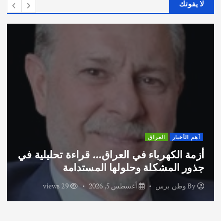
لا يفوتك
اق
أهم الأخبار
ثقاف
اء في العراق… قراءة تحليلية في
اختتام ورشة 
ة وحلولها المستدامة
الاماراتية
أغسطس 5, 2026
29 views
By
وطن برس