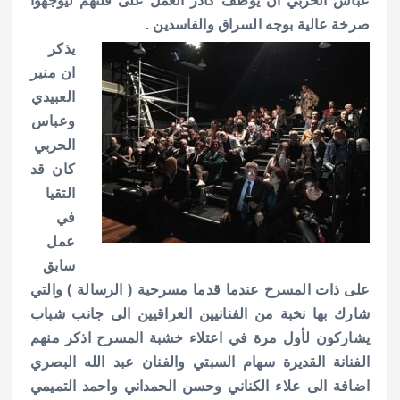
عباس الحربي ان يوظف كادر العمل على قلتهم ليوجهوا
صرخة عالية بوجه السراق والفاسدين .
يذكر
ان منير
العبيدي
وعباس
الحربي
كان قد
التقيا
في
عمل
سابق
على ذات المسرح عندما قدما مسرحية ( الرسالة ) والتي
شارك بها نخبة من الفنانيين العراقيين الى جانب شباب
يشاركون لأول مرة في اعتلاء خشبة المسرح اذكر منهم
الفنانة القديرة سهام السبتي والفنان عبد الله البصري
اضافة الى علاء الكناني وحسن الحمداني واحمد التميمي