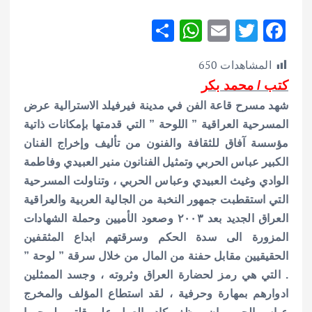
S
W
E
T
F
h
h
m
w
ac
المشاهدات
650
ar
at
ai
it
e
كتب / محمد بكر
e
s
l
te
b
شهد مسرح قاعة الفن في مدينة فيرفيلد الاسترالية عرض
A
r
o
المسرحية العراقية ” اللوحة ” التي قدمتها بإمكانات ذاتية
p
o
مؤسسة آفاق للثقافة والفنون من تأليف وإخراج الفنان
p
k
الكبير عباس الحربي وتمثيل الفنانون منير العبيدي وفاطمة
الوادي وغيث العبيدي وعباس الحربي ، وتناولت المسرحية
التي استقطبت جمهور النخبة من الجالية العربية والعراقية
العراق الجديد بعد ٢٠٠٣ وصعود الأميين وحملة الشهادات
المزورة الى سدة الحكم وسرقتهم ابداع المثقفين
الحقيقيين مقابل حفنة من المال من خلال سرقة ” لوحة ”
. التي هي رمز لحضارة العراق وثروته ، وجسد الممثلين
ادوارهم بمهارة وحرفية ، لقد استطاع المؤلف والمخرج