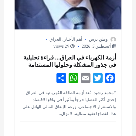
وطن برس
أهم الأخبار
,
العراق
أغسطس 5, 2026
29 views
أزمة الكهرباء في العراق… قراءة تحليلية
في جذور المشكلة وحلولها المستدامة
S
W
E
T
F
h
h
m
w
ac
أهم الأخبار
ثقافة وفنون
*محمد رشيد تُعد أزمة الطاقة الكهربائية في العراق
ar
at
ai
it
e
اختتام ورشة السينوغرافيا في مدينة كلباء الاماراتية
إحدى أكثر القضايا حرجاً وتأثيراً في واقع الاقتصاد
e
s
l
te
b
أغسطس 3, 2026
والاستقرار الاجتماعي. ورغم الإنفاق المالي الهائل على
o
r
A
هذا القطاع لعقود متتالية، لا تزال…
p
o
أهم الأخبار
جاليات
غير مصنف
قصة نجاح العراقي عمر الشمري الذي
اصبح بطلاً لأستراليا بلعبة كمال الاجسام