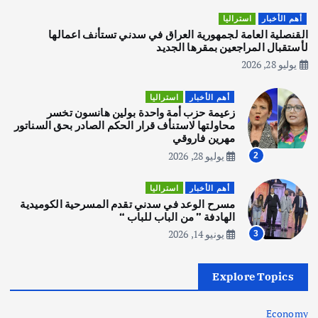
هوي آن… مدينة الفوانيس وسحر التاريخ
أهم الأخبار
استراليا
يوليو 30, 2026
القنصلية العامة لجمهورية العراق في سدني تستأنف اعمالها
3
لأستقبال المراجعين بمقرها الجديد
يوليو 28, 2026
أهم الأخبار
استراليا
مكتب الإحصاءات الأسترالي (ABS) يجري
أهم الأخبار
استراليا
عملية التعداد السكاني في11 من الشهر
زعيمة حزب أمة واحدة بولين هانسون تخسر
المقبل
محاولتها لاستنأف قرار الحكم الصادر بحق السناتور
يوليو 28, 2026
مهرين فاروقي
4
يوليو 28, 2026
2
أهم الأخبار
ثقافة وفنون
أهم الأخبار
استراليا
انطلاق ورشة التمثيل في مدينة كلباء الاماراتية
مسرح الوعد في سدني تقدم المسرحية الكوميدية
أغسطس 5, 2026
الهادفة ” من الباب للباب “
يونيو 14, 2026
3
أهم الأخبار
العراق
أزمة الكهرباء في العراق… قراءة تحليلية
Explore Topics
في جذور المشكلة وحلولها المستدامة
أغسطس 5, 2026
Economy