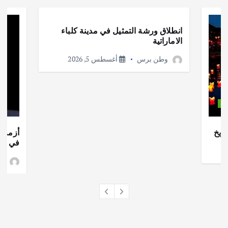
أهم الأخبار
ثقافة وفنون
انطلاق ورشة التمثيل في مدينة كلباء
الاماراتية
وطن برس
أغسطس 5, 2026
ات
ريخ
أزمة ا
في جذو
وط