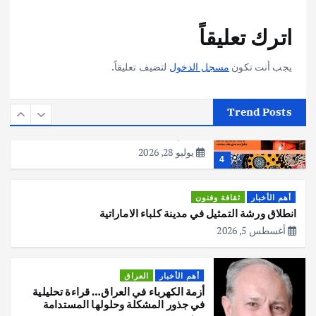
أهم الأخبار
تحقيقات
اترك تعليقاً
هوي آن… مدينة الفوانيس وسحر التاريخ
يوليو 30, 2026
3
يجب أنت تكون
مسجل الدخول
لتضيف تعليقاً.
أهم الأخبار
استراليا
مكتب الإحصاءات الأسترالي (ABS) يجري
Trend Posts
عملية التعداد السكاني في11 من الشهر
المقبل
يوليو 28, 2026
4
أهم الأخبار
ثقافة وفنون
انطلاق ورشة التمثيل في مدينة كلباء الاماراتية
أغسطس 5, 2026
أهم الأخبار
العراق
أزمة الكهرباء في العراق… قراءة تحليلية
في جذور المشكلة وحلولها المستدامة