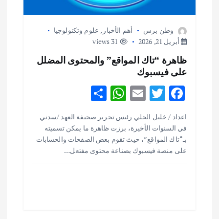
وطن برس
أهم الأخبار
,
علوم وتكنولوجيا
أبريل 21, 2026
31 views
ظاهرة “تاك المواقع” والمحتوى المضلل
على فيسبوك
S
W
E
T
F
h
h
m
w
ac
أهم الأخبار
ثقافة وفنون
اعداد / خليل الحلي رئيس تحرير صحيفة العهد /سدني
ar
at
ai
it
e
اختتام ورشة السينوغرافيا في مدينة كلباء الاماراتية
في السنوات الأخيرة، برزت ظاهرة ما يمكن تسميته
e
s
l
te
b
أغسطس 3, 2026
بـ“تاك المواقع”، حيث تقوم بعض الصفحات والحسابات
o
r
A
على منصة فيسبوك بصناعة محتوى مفتعل…
p
o
أهم الأخبار
جاليات
غير مصنف
قصة نجاح العراقي عمر الشمري الذي
p
k
اصبح بطلاً لأستراليا بلعبة كمال الاجسام
يوليو 30, 2026
2