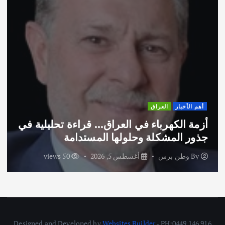
أهم الأخبار
العراق
أزمة الكهرباء في العراق… قراءة تحليلية في
جذور المشكلة وحلولها المستدامة
By
وطن برس
أغسطس 5, 2026
50 views
Designed and Developed by
Websites Builder
- PH:0449 146 916