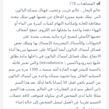
المشاهدات
778
ar
at
ai
it
e
عالم البحار ، عالم غريب وعجيب فهناك سمكة البالون
e
s
l
te
b
التي تملك تقنية مميزة للدفاع عن نفسها فهي تملك معدة
A
r
o
مطاطة للغاية وإمكانية التهام كميات كبيرة من الماء أو
p
o
الهواء دفعة واحدة ما يجعلها عند اللزوم، تنتفخ أضعاف
p
k
حجمها الأصلي لتصبح كرة مائية يصعب بشدة على
الحيوانات والأسماك المفترسة الإمساك بها وتملك بعض
فصائل أسماك البالون أيضا أشواكا على جسمها تبرزها أثناء
الانتفاخ. تملك فصائل أسماك البالون في داخلها مادة يطلق
عليها (تيدرودوتاكسين \ tetrodotoxin) والتي تعتبر قاتلة
بالنسبة للبشر فهذه المادة أشد سمية بـ 1200 مرة من سم
السيانيد القاتل.
وما تحتويه سمكة واحدة من أسماك البالون
من السم يكفي لقتل 30 إنسانا بالغا لذلك يعد هذا السم
ثاني أخطر سم لدى الفقاريات في العالم. يسبب هذا السم
شللا عاما لدى الشخص الذي يتناوله فتتوقف كافة عضلات
الجسم تقريبا عن العمل ليصل الشخص إلى حالة إعياء
شديدة ثم إلى الموت.