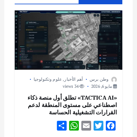
ل
م
ق
ا
ل
ا
وطن برس
أهم الأخبار
,
علوم وتكنولوجيا
مايو 6, 2026
34 views
ت
«TACTICA AI» تطلق أول منصة ذكاء
اصطناعي على مستوى المنطقة لدعم
القرارات التشغيلية الحساسة
S
W
E
T
F
h
h
m
w
ac