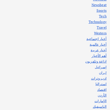
Newsbeat
Sports
أهم الأخبار
ثقافة وفنون
Tech
اختتام ورشة السينوغرافيا في مدينة كلباء الاماراتية
Technology
أغسطس 3, 2026
Travel
Western
أخبار اجتماعية
أهم الأخبار
جاليات
غير مصنف
أخبار عالمية
قصة نجاح العراقي عمر الشمري الذي
اصبح بطلاً لأستراليا بلعبة كمال الاجسام
أخبار عربية
يوليو 30, 2026
أهم الأخبار
2
إذاعة وتلفزيون
إسرائيل
إيران
ادب وتراث
استراليا
اقتصاد
الأردن
الإمارات
الباسيفيك