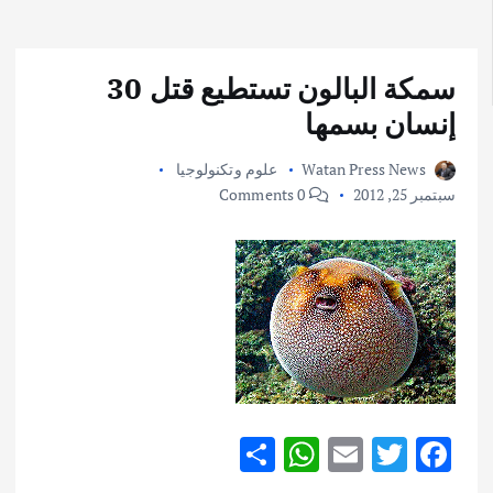
سمكة البالون تستطيع قتل 30
إنسان بسمها
Watan Press News
علوم وتكنولوجيا
سبتمبر 25, 2012
0 Comments
S
W
E
T
F
h
h
m
w
ac