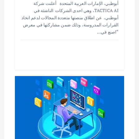
أبوظبي، الإمارات العربية المتحدة أعلنت شركة
ar
at
ai
it
e
TACTICA AI، وهي احدى الشركات الناشئة في
e
s
l
te
b
أبوظبي، عن اطلاق منصتها متعددة المجالات لدعم اتخاذ
o
r
A
القرارات المدروسة، وذلك ضمن مشاركتها في معرض
“اصنع في…
p
o
p
k