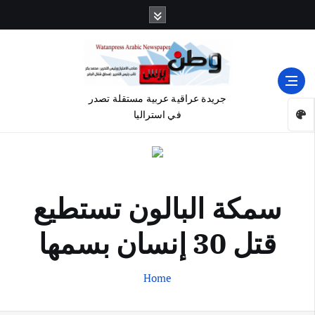
جريدة عراقية عربية مستقلة تصدر
في استراليا
سمكة البالون تستطيع
قتل 30 إنسان بسمها
Home