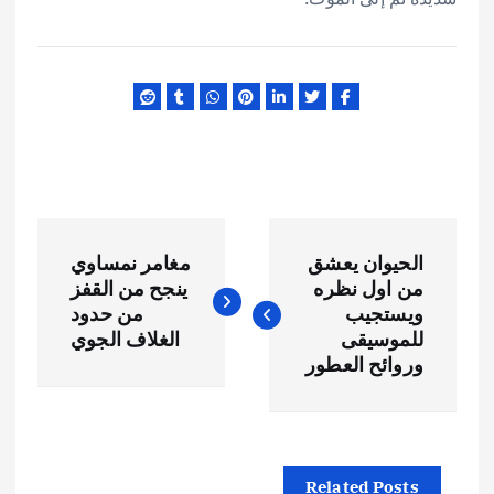
ت
الحيوان يعشق
مغامر نمساوي
ص
من اول نظره
ينجح من القفز
ويستجيب
من حدود
فّ
للموسيقى
الغلاف الجوي
وروائح العطور
ح
ا
Related Posts