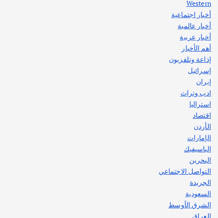
Western
أخبار اجتماعية
أهم الأخبار
جاليات
غير مصنف
أخبار عالمية
قصة نجاح العراقي عمر الشمري الذي
اصبح بطلاً لأستراليا بلعبة كمال الاجسام
أخبار عربية
يوليو 30, 2026
أهم الأخبار
2
إذاعة وتلفزيون
إسرائيل
إيران
ادب وتراث
استراليا
اقتصاد
الأردن
الإمارات
الباسيفيك
البحرين
التواصل الاجتماعي
الجريدة
السعودية
الشرق الأوسط
العراق