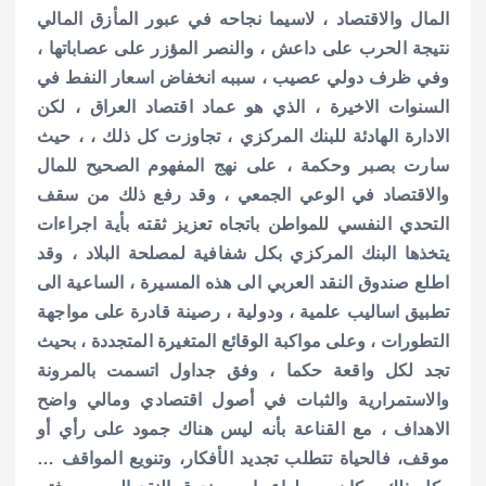
المال والاقتصاد ، لاسيما نجاحه في عبور المأزق المالي
نتيجة الحرب على داعش ، والنصر المؤزر على عصاباتها ،
وفي ظرف دولي عصيب ، سببه انخفاض اسعار النفط في
السنوات الاخيرة ، الذي هو عماد اقتصاد العراق ، لكن
الادارة الهادئة للبنك المركزي ، تجاوزت كل ذلك ، ، حيث
سارت بصبر وحكمة ، على نهج المفهوم الصحيح للمال
والاقتصاد في الوعي الجمعي ، وقد رفع ذلك من سقف
التحدي النفسي للمواطن باتجاه تعزيز ثقته بأية اجراءات
يتخذها البنك المركزي بكل شفافية لمصلحة البلاد ، وقد
اطلع صندوق النقد العربي الى هذه المسيرة ، الساعية الى
تطبيق اساليب علمية ، ودولية ، رصينة قادرة على مواجهة
التطورات ، وعلى مواكبة الوقائع المتغيرة المتجددة ، بحيث
تجد لكل واقعة حكما ، وفق جداول اتسمت بالمرونة
والاستمرارية والثبات في أصول اقتصادي ومالي واضح
الاهداف ، مع القناعة بأنه ليس هناك جمود على رأي أو
موقف، فالحياة تتطلب تجديد الأفكار، وتنويع المواقف …