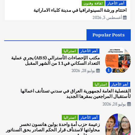
أهم الأخبار
ثقافة وفنون
اختتام ورشة السينوغرافيا في مدينة كلباء الاماراتية
أغسطس 3, 2026
Popular Posts
أهم الأخبار
جاليات
غير مصنف
قصة نجاح العراقي عمر الشمري الذي
اصبح بطلاً لأستراليا بلعبة كمال الاجسام
أهم الأخبار
استراليا
يوليو 30, 2026
مكتب الإحصاءات الأسترالي (ABS) يجري عملية
2
التعداد السكاني في11 من الشهر المقبل
يوليو 28, 2026
1
أهم الأخبار
تحقيقات
هوي آن… مدينة الفوانيس وسحر التاريخ
أهم الأخبار
استراليا
يوليو 30, 2026
القنصلية العامة لجمهورية العراق في سدني تستأنف اعمالها
3
لأستقبال المراجعين بمقرها الجديد
يوليو 28, 2026
أهم الأخبار
استراليا
مكتب الإحصاءات الأسترالي (ABS) يجري
أهم الأخبار
استراليا
عملية التعداد السكاني في11 من الشهر
زعيمة حزب أمة واحدة بولين هانسون تخسر
المقبل
محاولتها لاستنأف قرار الحكم الصادر بحق السناتور
يوليو 28, 2026