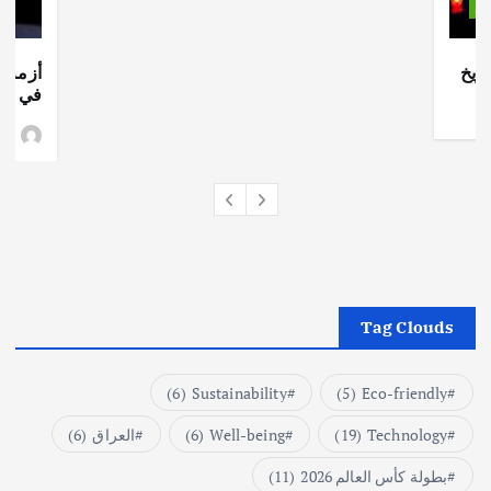
ات
ريخ
أزمة ا
في جذو
وط
Tag Clouds
(6)
Sustainability
(5)
Eco-friendly
Technology
(19)
Well-being
(6)
العراق
(6)
بطولة كأس العالم 2026
(11)