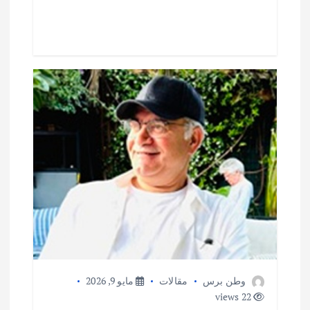
p
o
p
k
وطن برس
مقالات
مايو 9, 2026
22 views