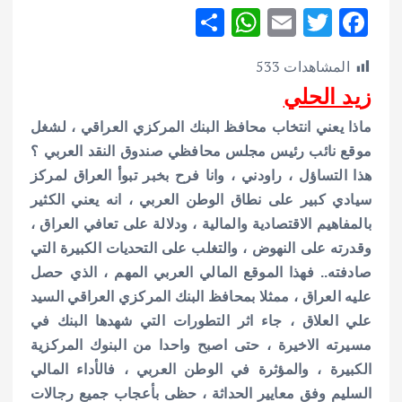
S
W
E
T
F
h
h
m
w
ac
المشاهدات
533
ar
at
ai
it
e
زيد الحلي
e
s
l
te
b
A
r
o
ماذا يعني انتخاب محافظ البنك المركزي العراقي ، لشغل
موقع نائب رئيس مجلس محافظي صندوق النقد العربي ؟
p
o
هذا التساؤل ، راودني ، وانا فرح بخبر تبوأ العراق لمركز
p
k
سيادي كبير على نطاق الوطن العربي ، انه يعني الكثير
بالمفاهيم الاقتصادية والمالية ، ودلالة على تعافي العراق ،
وقدرته على النهوض ، والتغلب على التحديات الكبيرة التي
صادفته.. فهذا الموقع المالي العربي المهم ، الذي حصل
عليه العراق ، ممثلا بمحافظ البنك المركزي العراقي السيد
علي العلاق ، جاء اثر التطورات التي شهدها البنك في
مسيرته الاخيرة ، حتى اصبح واحدا من البنوك المركزية
الكبيرة ، والمؤثرة في الوطن العربي ، فالأداء المالي
السليم وفق معايير الحداثة ، حظى بأعجاب جميع رجالات