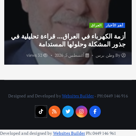
أهم الأخبار
ثقافة وفنون
اختتام ورشة السينوغرافيا في مدينة كلباء
الاماراتية
By
وطن برس
أغسطس 3, 2026
44 views
Designed and Developed by
Websites Builder
- PH:0449 146 916
Developed and designed by
Websites Builder
Ph:0449 146 961