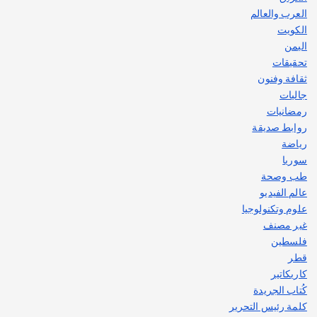
العرب والعالم
الكويت
اليمن
تحقيقات
ثقافة وفنون
جاليات
رمضانيات
روابط صديقة
رياضة
سوريا
طب وصحة
عالم الفيديو
علوم وتكنولوجيا
غير مصنف
فلسطين
قطر
كاريكاتير
كُتاب الجريدة
كلمة رئيس التحرير