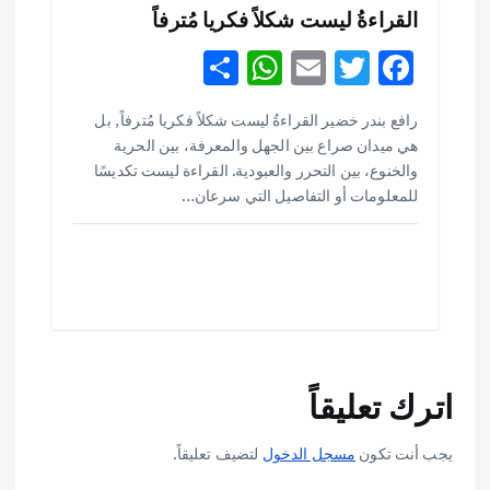
القراءةُ ليست شكلاً فكريا مُترفاً
S
W
E
T
F
h
h
m
w
ac
أهم الأخبار
ثقافة وفنون
رافع بندر خضير القراءةُ ليست شكلاً فكريا مُترفاً , بل
ar
at
ai
it
e
اختتام ورشة السينوغرافيا في مدينة كلباء الاماراتية
هي ميدان صراع بين الجهل والمعرفة، بين الحرية
e
s
l
te
b
أغسطس 3, 2026
والخنوع، بين التحرر والعبودية. القراءة ليست تكديسًا
o
r
A
للمعلومات أو التفاصيل التي سرعان…
p
o
أهم الأخبار
جاليات
غير مصنف
قصة نجاح العراقي عمر الشمري الذي
p
k
اصبح بطلاً لأستراليا بلعبة كمال الاجسام
يوليو 30, 2026
2
أهم الأخبار
تحقيقات
اترك تعليقاً
هوي آن… مدينة الفوانيس وسحر التاريخ
يوليو 30, 2026
3
يجب أنت تكون
مسجل الدخول
لتضيف تعليقاً.