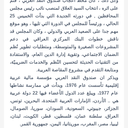
وكل ذلك ، كان محط اعجاب صندوق النقد العربي ، فتم
على اثره ، انتخاب السيد العلاق لمنصب نائب رئيس مجلس
المحافظين , في دورته الجديدة التي بدأت الخميس 25
الحالي ، ورئيساً للمجلس في الدورة التي تليها ، وهو موقع
مهم جدا على الصعيد العربي والدولي ، وكان المجلس قد
ناقش خطوات البنك المركزي العراقي في دعم
المشروعات الصغيرة والمتوسطة، ومتطلبات تطوير نُظم
الضمان الاجتماعي، وتقوية إدارة الدين العام، والاستفادة
من التقنيات الحديثة لتحسين النُظم والخدمات الضريبيّة،
ومتابعة التقدم في مشروع المقاصة العربية.
ويذكر ان صندوق النقد العربي مؤسسة مالية عربية
إقليمية تأسست عام 1976، وبدأت في ممارسة نشاطها
عام 1977، ويبلغ عدد الدول الأعضاء فيها 22 دولة عربية
هي .. الأردن، الإمارات العربية المتحدة، البحرين، تونس،
الجزائر، جيبوتي، السعودية، السودان، سوريا، الصومال،
العراق، سلطنة عمان، فلسطين، قطر، الكويت، لبنان،
ليبيا، مصر، المغرب، موريتانيا، اليمن، جمهورية القمر.