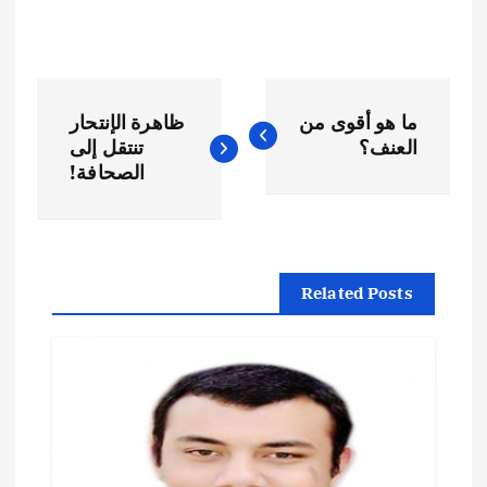
ت
ما هو أقوى من
ظاهرة الإنتحار
ص
العنف؟
تنتقل إلى
الصحافة!
فّ
ح
Related Posts
ا
ل
م
ق