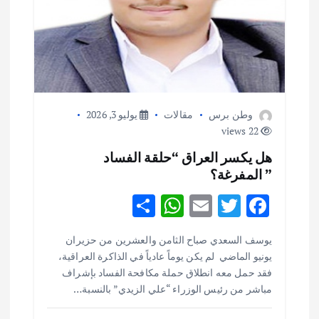
ا
ل
ا
وطن برس
مقالات
يوليو 3, 2026
ت
22 views
هل يكسر العراق “حلقة الفساد
” المفرغة؟
S
W
E
T
F
h
h
m
w
ac
يوسف السعدي صباح الثامن والعشرين من حزيران
ar
at
ai
it
e
يونيو الماضي لم يكن يوماً عادياً في الذاكرة العراقية،
e
s
l
te
b
فقد حمل معه انطلاق حملة مكافحة الفساد بإشراف
o
r
A
مباشر من رئيس الوزراء “علي الزيدي” بالنسبة…