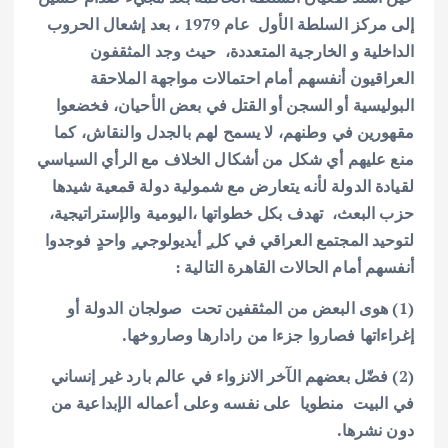
إلى مركز السلطة الأول عام 1979 ، بعد إشعال الحروب
الداخلية و الخارجية المتعددة، حيث وجد المثقفون
العراقيون أنفسهم أمام احتمالات مواجهة الملاحقة
البوليسية أو السجن أو القتل في بعض الأحيان، فخضعوا
مقهورين في وطنهم، لا يسمح لهم بالجدل والنقاش، كما
منع عليهم أي شكل من أشكال الخلاف مع الرأي السياسي
لقيادة الدولة لأنه يتعارض مع شمولية دولة قمعية شيدها
حزب البعث، تهدف بكل خطواتها ،اليومية والإستراتيجية،
لتوحيد المجتمع العراقي في كل ٍ أيديولوجي ٍ واحدٍ فوجدوا
أنفسهم أمام الحالات القاهرة التالية :
(1) هوى البعض من المثقفين تحت صولجان الدولة أو
إغراءاتها فصاروا جزءا من رادارها وصاروخها.
(2) فضّل بعضهم الآخر الانزواء في عالم بارد غير إنساني
في البيت منطويا على نفسه وعلى أعماله الإبداعية من
دون نشرها.