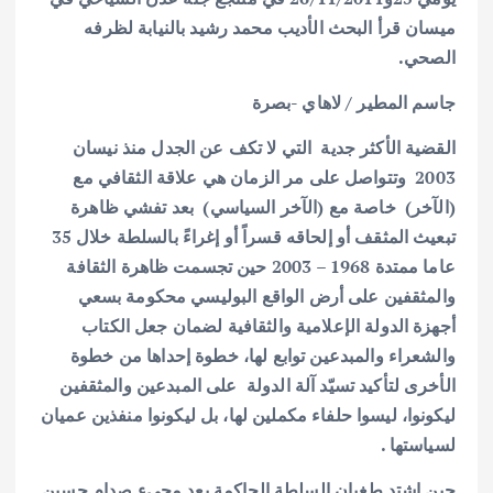
ميسان قرأ البحث الأديب محمد رشيد بالنيابة لظرفه
الصحي.
جاسم المطير / لاهاي -بصرة
القضية الأكثر جدية التي لا تكف عن الجدل منذ نيسان
2003 وتتواصل على مر الزمان هي علاقة الثقافي مع
(الآخر) خاصة مع (الآخر السياسي) بعد تفشي ظاهرة
تبعيث المثقف أو إلحاقه قسراً أو إغراءً بالسلطة خلال 35
عاما ممتدة 1968 – 2003 حين تجسمت ظاهرة الثقافة
والمثقفين على أرض الواقع البوليسي محكومة بسعي
أجهزة الدولة الإعلامية والثقافية لضمان جعل الكتاب
والشعراء والمبدعين توابع لها، خطوة إحداها من خطوة
الأخرى لتأكيد تسيّد آلة الدولة على المبدعين والمثقفين
ليكونوا، ليسوا حلفاء مكملين لها، بل ليكونوا منفذين عميان
لسياستها .
حين اشتد طغيان السلطة الحاكمة بعد مجيء صدام حسين