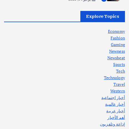
أهم الأخبار
العراق
أزمة الكهرباء في العراق… قراءة تحليلية
Explore Topics
في جذور المشكلة وحلولها المستدامة
أغسطس 5, 2026
Economy
Fashion
Gaming
Newness
1
Newsbeat
Sports
أهم الأخبار
ثقافة وفنون
Tech
اختتام ورشة السينوغرافيا في مدينة كلباء الاماراتية
Technology
أغسطس 3, 2026
Travel
Western
أخبار اجتماعية
أهم الأخبار
جاليات
غير مصنف
أخبار عالمية
قصة نجاح العراقي عمر الشمري الذي
اصبح بطلاً لأستراليا بلعبة كمال الاجسام
أخبار عربية
يوليو 30, 2026
أهم الأخبار
2
إذاعة وتلفزيون