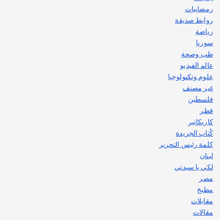
رمضانيات
روابط صديقة
رياضة
سوريا
طب وصحة
عالم الفيديو
علوم وتكنولوجيا
غير مصنف
فلسطين
قطر
كاريكاتير
كُتاب الجريدة
كلمة رئيس التحرير
لبنان
لكي يا سيدتي
مصر
مطبخ
مقابلات
مقالات