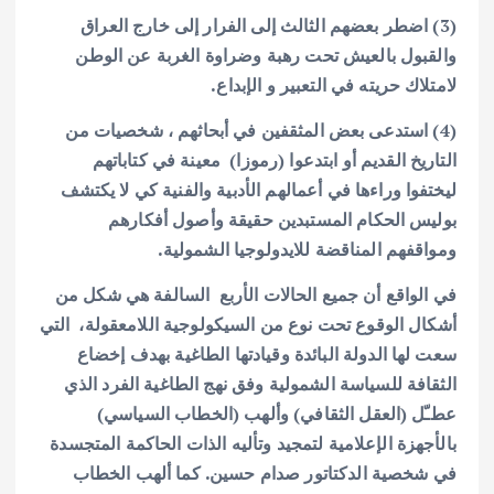
(3) اضطر بعضهم الثالث إلى الفرار إلى خارج العراق
والقبول بالعيش تحت رهبة وضراوة الغربة عن الوطن
لامتلاك حريته في التعبير و الإبداع.
(4) استدعى بعض المثقفين في أبحاثهم ، شخصيات من
التاريخ القديم أو ابتدعوا (رموزا) معينة في كتاباتهم
ليختفوا وراءها في أعمالهم الأدبية والفنية كي لا يكتشف
بوليس الحكام المستبدين حقيقة وأصول أفكارهم
ومواقفهم المناقضة للايدولوجيا الشمولية.
في الواقع أن جميع الحالات الأربع السالفة هي شكل من
أشكال الوقوع تحت نوع من السيكولوجية اللامعقولة، التي
سعت لها الدولة البائدة وقيادتها الطاغية بهدف إخضاع
الثقافة للسياسة الشمولية وفق نهج الطاغية الفرد الذي
عطـّل (العقل الثقافي) وألهب (الخطاب السياسي)
بالأجهزة الإعلامية لتمجيد وتأليه الذات الحاكمة المتجسدة
في شخصية الدكتاتور صدام حسين. كما ألهب الخطاب