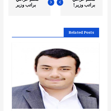
ص
براتب وزير!
براتب وزير
فّ
ح
Related Posts
ا
ل
م
ق
ا
ل