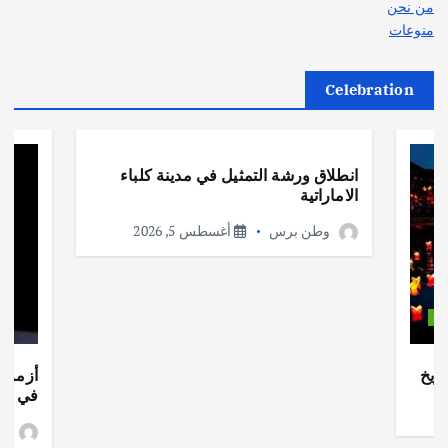
من نحن
منوعات
Celebration
أهم الأخبار
ثقافة وفنون
انطلاق ورشة التمثيل في مدينة كلباء
الاماراتية
وطن برس
أغسطس 5, 2026
ات
ريخ
أزمة ا
في جذو
وط