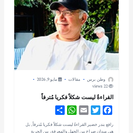
وطن برس
مقالات
مايو 9, 2026
22 views
القراءةُ ليست شكلاً فكريا مُترفاً
S
W
E
T
F
h
h
m
w
ac
أهم الأخبار
ثقافة وفنون
رافع بندر خضير القراءةُ ليست شكلاً فكريا مُترفاً , بل
ar
at
ai
it
e
اختتام ورشة السينوغرافيا في مدينة كلباء الاماراتية
هي ميدان صراع بين الجهل والمعرفة، بين الحرية