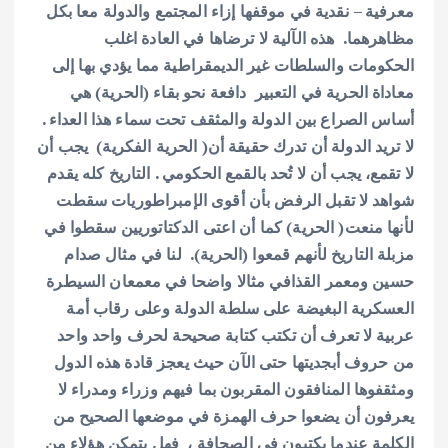
معرفية – نقدية في موقفها إزاء المجتمع والدولة معا بكل
مظاهرهما. هذه الآلية لا ترضاها في العادة اغلب
الحكومات والسلطات غير الديمقراطية مما يؤدي بها إلى
معاداة الحرية في التعبير دافعة نحو بقاء (الحرية) هي
أساس الصراع بين الدولة والمثقف تحت سماء هذا العداء .
لا تريد الدولة أن تدرك حقيقة أن( الحرية الفكرية) يجب أن
لا تقمع، يجب أن لا تُحد بالقمع الحكومي . التاريخ كله يقدم
شواهد لا تقبل الرفض بأن أقوى الإمبراطوريات سقطت
لأنها منعت( الحرية) كما أن اعتى الدكتاتوريين سقطوا في
مزبلة التاريخ لأنهم قمعوا (الحرية). لنا في مثال صدام
حسين ومعمر القذافي مثالا واضحا في معمعان السيطرة
العسكرية البغيضة على سلطة الدولة وعلى رقاب أمة
عربية لا تعرف أن تكتب كتابة صحيحة لحرف واحد واحد
من حروف أبجديتها حتى الآن حيث يعجز قادة هذه الدول
ومثقفوها المنافقون المقربون بما فيهم وزراء ومدراء لا
يعرفون أن يضعوا حرف الهمزة في موضعها الصحيح من
الكلمة عندما يكتبون في الصحافة ، فهل يتمكن هؤلاء من