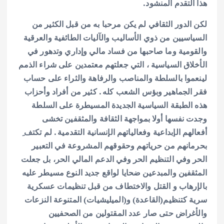
هذا التقدم المنشود.
لكن الدور الثقافي لم يكن مرحبا به من قبل الكثير من
السياسيين من ذوي الأساليب والآليات الطائفية والعرقية
والقومية وما صاحبها من فساد مالي وإداري وتدهور في
الأخلاق السياسية ، التي جعلتهم معتمدين على شراء الذمم
لينعموا بالسلطة والمناصب والرفاهة والثراء على حساب
فقر الجماهير وبؤس الشعب كله . كثير من أفراد وأحزاب
هذه الطبقة السياسية الجديدة المسيطرة على السلطة
وجدت نفسها أولا بمواجهة الثقافة والمثقفين تخشى
أفعالهم الإبداعية وفعالياتهم الإنسانية التقدمية . لم تكتف ِ
بحرمانهم من حرياتهم وحقوقهم المشروعة في التعبير
الحر وفي التنظيم الحر وفي الدعم المالي الحر، بل جعلت
المثقفين والمبدعين ضحايا لواقع جديد النوع مسيطر عليه
بالإرهاب و القتل والاختطاف من قبل تنظيمات عسكرية
سرية كتنظيم(القاعدة) و(الميليشيات) المتنوعة النزعات
والأغراض حتى صار عدد المقتولين من الصحفيين