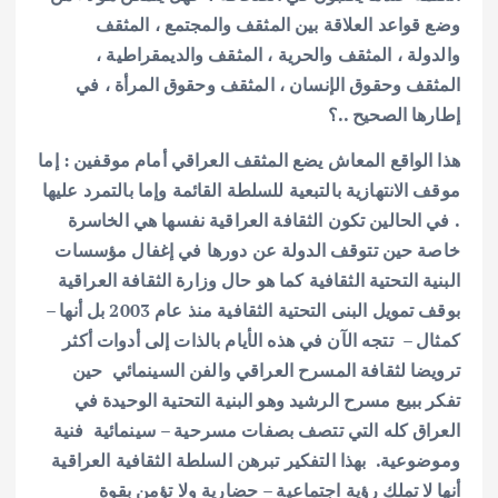
وضع قواعد العلاقة بين المثقف والمجتمع ، المثقف
والدولة ، المثقف والحرية ، المثقف والديمقراطية ،
المثقف وحقوق الإنسان ، المثقف وحقوق المرأة ، في
إطارها الصحيح ..؟
هذا الواقع المعاش يضع المثقف العراقي أمام موقفين : إما
موقف الانتهازية بالتبعية للسلطة القائمة وإما بالتمرد عليها
. في الحالين تكون الثقافة العراقية نفسها هي الخاسرة
خاصة حين تتوقف الدولة عن دورها في إغفال مؤسسات
البنية التحتية الثقافية كما هو حال وزارة الثقافة العراقية
بوقف تمويل البنى التحتية الثقافية منذ عام 2003 بل أنها –
كمثال – تتجه الآن في هذه الأيام بالذات إلى أدوات أكثر
ترويضا لثقافة المسرح العراقي والفن السينمائي حين
تفكر ببيع مسرح الرشيد وهو البنية التحتية الوحيدة في
العراق كله التي تتصف بصفات مسرحية – سينمائية فنية
وموضوعية. بهذا التفكير تبرهن السلطة الثقافية العراقية
أنها لا تملك رؤية اجتماعية – حضارية ولا تؤمن بقوة