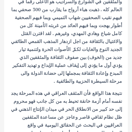
والمثقفين في الشوارع والسراديب هو الأعلى رقما في
العالم كله . ذهبت هباء أرواح ما يقارب من 300 صحفي بما
فيهم نقيب الصحفيين شهاب التميمي وبما فيهم الصحفية
أطوار بهجت وبما فيهم العائد من غربته الأمينة كل من
كامل شياع وهادي المهدي، وغيرهم . لقد اقترن القتل
والاغتيال بالثقافة من اجل ازدهار المذهب القمعي الطائفي
الجديد النوع والغايات لكمّ ِ الأصوات الحرة ولتنمية تيار
جديد من (الخوف) بين صفوف الثقافة والمثقفين الذي
يؤدي أول ما يؤدي إلى إيقاف عملية الإبداع و تهديد التفكير
المبدع وإعادة الثقافة بمجملها إلى حضانة الدولة والى
مرحلة السيطرة الحزبية والطائفية .
نتيجة هذا الواقع فأن المثقف العراقي في هذه المرحلة يجد
نفسه أمام أزمة خانقة تحيط به من كل جانب فهو محروم
إلى حد كبير من الانطلاق الحر في ميدان الإنتاج الذهني في
ظل نظام ثقافي قاصر وعاجز عن مساعدة المثقفين
العراقيين في البحث عن الحقائق اليومية في واقع