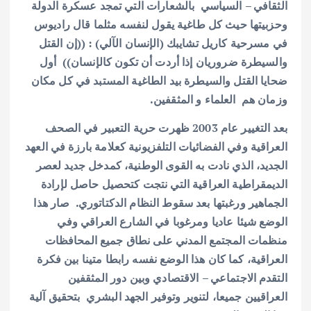
الثقافي – السياسي بالشعارات التي تمجد عسكرة الدولة
وحزبيتها حيث كل طاغية يقول لنفسه مثلما قال راديوس
في مسرحية كاريل تشايبك (الإنسان الآلي) : ((إن القتل
والسيطرة ضروريان إذا أردت أن تكون كالإنسان)) أول
ضحايا القتل والسيطرة بيد الطاغية المستبد في كل مكان
وزمان هم العلماء و المثقفين.
بعد التغيير عام 2003 ظهرت حرية التعبير في الصحف
العراقية وفي الفضائيات التلفزيونية كعلامة بارزة في العهد
الجديد، الذي نادت به القوى الوطنية، كمدخل جديد لعصر
الديمقراطية العراقية التي نتجت كتحصيل حاصل لإرادة
الجماهير ورغبتها بعد سقوط النظام الدكتاتوري. صار هذا
الوضع شيئا عاديا ومرغوبا في الشارع العراقي وفي
منظمات المجتمع المدني على نطاق جميع المحافظات
العراقية، كما كان هذا الوضع نفسه رابطا متينا بين فكرة
التقدم الاجتماعي – الاقتصادي وبين دور المثقفين
العراقيين جميعا، لتنوير وتوفير الجهد البشري بتحقيق آلية