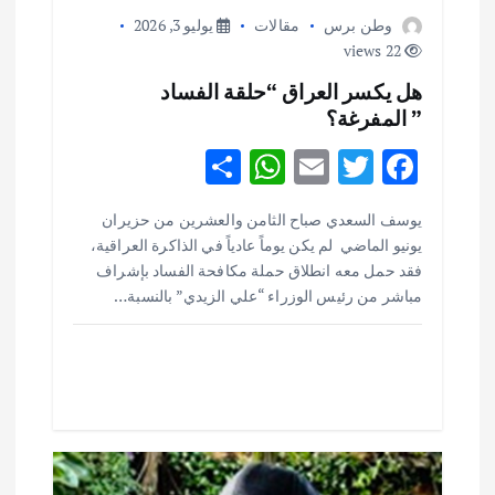
ا
وطن برس
مقالات
يوليو 3, 2026
22 views
ت
هل يكسر العراق “حلقة الفساد
” المفرغة؟
S
W
E
T
F
h
h
m
w
ac
يوسف السعدي صباح الثامن والعشرين من حزيران
ar
at
ai
it
e
يونيو الماضي لم يكن يوماً عادياً في الذاكرة العراقية،
e
s
l
te
b
فقد حمل معه انطلاق حملة مكافحة الفساد بإشراف
o
r
A
مباشر من رئيس الوزراء “علي الزيدي” بالنسبة…
p
o
p
k