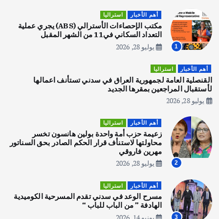
قصة نجاح العراقي عمر الشمري الذي
اصبح بطلاً لأستراليا بلعبة كمال الاجسام
أهم الأخبار
استراليا
يوليو 30, 2026
مكتب الإحصاءات الأسترالي (ABS) يجري عملية
2
التعداد السكاني في11 من الشهر المقبل
يوليو 28, 2026
1
أهم الأخبار
تحقيقات
هوي آن… مدينة الفوانيس وسحر التاريخ
أهم الأخبار
استراليا
يوليو 30, 2026
القنصلية العامة لجمهورية العراق في سدني تستأنف اعمالها
3
لأستقبال المراجعين بمقرها الجديد
يوليو 28, 2026
أهم الأخبار
استراليا
مكتب الإحصاءات الأسترالي (ABS) يجري
أهم الأخبار
استراليا
عملية التعداد السكاني في11 من الشهر
زعيمة حزب أمة واحدة بولين هانسون تخسر
المقبل
محاولتها لاستنأف قرار الحكم الصادر بحق السناتور
يوليو 28, 2026
مهرين فاروقي
4
يوليو 28, 2026
2
أهم الأخبار
ثقافة وفنون
أهم الأخبار
استراليا
انطلاق ورشة التمثيل في مدينة كلباء الاماراتية
مسرح الوعد في سدني تقدم المسرحية الكوميدية
أغسطس 5, 2026
الهادفة ” من الباب للباب “
يونيو 14, 2026
3