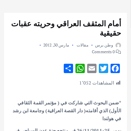
أمام المثقف العراقي وحريته عقبات
حقيقية
وطن برس
مقالات
مارس 30, 2012
0 Comments
S
W
E
T
F
h
h
m
w
ac
المشاهدات
1٬052
ar
at
ai
it
e
e
s
l
te
b
*ضمن البحوث التي شاركت في ( مؤتمر القمة الثقافي
A
r
o
الأول) الذي أقامته( دار القصة العراقية) وجامعة ابن رشد
p
o
في هولندا
p
k
يومي 25و26/11/2011 في منتجع جنة عدن السياحي في