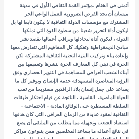
أتمنى في الختام لمؤتمر القمة الثقافي الأول في مدينة
ميسان أن يجد الفرص الضرورية للعمل الواعي الحر
المشترك مع مؤسسات الدولة الثقافية لا ليكون تابعا لها بل
ليكون أداة لتحرير شعبنا من سطوة القوة التي تملكها
الدولة ، ليكون أداة ليجادلها ويراقب أعمالها بقصد نشر
مبادئ الديمقراطية وتفكيك كل المفاهيم التي تتعارض معها
وإعادة بناء وتركيب البنية التحتية الثقافية المشتركة لكن
الحرة في تبني كل المعارف الحرة لنشرها وتعميمها بين
أبناء الشعب العراقي للمساهمة في التنوير الحضاري وفق
الرؤية المعاصرة المستهدفة خدمة الإنسان وتوفير كل ما
يساعد على جعل إنسان بلاد الرافدين مستريحا من تعب
الحياة الماضية، القاسية ، الناتجة عن قيام احتكار طبقات
السلطة المسيطرة على الوقائع المادية – الاجتماعية –
الثقافية لعقود عديدة من الزمان العراقي، التي كان هدفها
استعباد الشعب وتجهيله مما يتطلب من الملتقى أن يضع
في نتائج أعماله ما يساعد المخلصين ممن يتبوءون مراكز