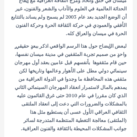
ميسان في خلق واتحاد ومزج الثقافة العراقية مع إيقاع
الحداثة العالمية في العلوم والآداب والشعر والفنون، غير
أن الوضع الجديد بعد عام 2003 لم يسمح ولم يساند بالتتابع
الأفقي والعمودي في حركة الثقافة الحرة وحركة الفنون
الحرة في ميسان والعراق كله.
لبعض الإيضاح حول هذا الرسم الواقعي اذكر ببعدٍ حقيقي ٍ
واحدٍ من صميم تجربة المثقفين في مدينة ميسان نفسها،
حين قام مثقفوها بأنفسهم قبل عامين بعقد أول مهرجان
سينمائي دولي مطل على الأهوار وعالمها وتاريخها لكن
مثقفي هذه المحافظة ما وجدوا في الدولة العراقية من
يمدهم بالمال لاستمرار انعقاد المهرجان السينمائي الثاني
الذي كان مقررا في عام 2010 حتى غرق القائمون عليه
بالمشكلات والضرورات التي دعت إلى انعقاد الملتقى
الثقافي العراقي الأول عسى أن يستطيع مثل هذا
(الملتقى) معالجة التغطية المنتظمة المتدرجة لسائر
جوانب المشكلات المحيطة بالثقافة والفنون العراقية.