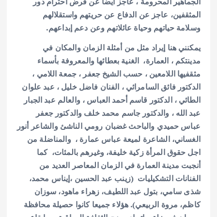
الجماهير المحرومة ، عاجز أيضا عن فرض احترام دور
المثقفين، عاجز عن الدفاع عن حريتهم واستقلالهم
وسلامة حياتهم وحياة عائلاتهم وعن دعم إبداعهم.
يمكنني هنا إيراد مثل من أمثلة الزمان والمكان في
مدينتكم ، العمارة، الغنية بعطائها والمعروفة بأسماء
مثقفيها اللامعين ، حسب الشيخ جعفر ، جمعة اللامي ،
الدكتور فائق السامرائي ، الفنان فاضل خليل ، عبد علوان
الطائي ، الدكتور قاسم أحمد العباس ، والعالم عبد الجبار
عبد الله ، والدكتور جاسم محمد خلف والدكتور جعفر
عباس حميدي والباحث غضبان رومي الناشئ والشاعر أنور
الغساني، الشاعرة لميعة عباس عمارة ، والمناضلة من
اجل حقوق المرأة زكية خليفة، وغيرهم بالمئات، كما
أنجبت مدينة العمارة في الزمان المعاصر العديد من
الفنانات التشكيليات (زينب عبد الحسين ،إيناس محمد،
شذى سامي، بتول عبد اللطيف، زهراء ماهود، سوزان
كاظم، مروة الربيعي). هؤلاء جميعا كانوا حصيلة محافظة