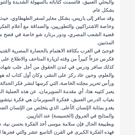
والبحثي العميق، فاتسمت كتاباته بالسهولة الشديدة والتن
بشكل عام.
وقد سافر إلى باريس، بشكل مغاير لسفر الطهطاوي، حيث كا
وخاصة الاشتراكيين والتطوريين، والصداقة مع أعلام الفكر
قضية الشعب المصري، ودور برنارد شو خاصة في فضح محا
المذنبين.
فوجئ في الغرب بكثافة الاهتمام بالحضارة المصرية القديم
فكرس جزءاً كبيراً من وقته لزيارة المتاحف والاطلاع على 
كذلك سافر ودرس في لندن الحقوق من أجل جلب شهادة، و
ورأس تحرير مجلته الخاصة، التي كرسها لنشر فكر الحداثة ك
يعبر كتيبه هذا، أي مقدمة السوبرمان، عن هذه العملية الفك
بغياب الدرس العميق، ففكرة السوبرمان هي فكرة نيتشويه، 
يغدو بمثابة الإنسان الأعلى. الذي يتخلص من الإنسان الضع
والمذابح في العروق (الخسيسة) عند النازيين.
وبطبيعة الحال فإن سلامة موسى أخذ الفكرة بحسن نية، دام
فهذه الفكرة الكبرى في القرن التاسع عشر والتي فجرها ال