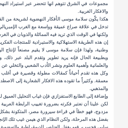
مجموعات في الشرق تتوهم انها تتحضر عبر استيراد النهضة
والافكار الغربية.
هكذا يكّون سلامة موسى الأفكار النهضوية لشريحة من الف
تدخل في علاقة صراع عميقة وواسعة مع الغرب الإمبريالي،
ولكنها في الوقت الذي تريد فيه المماثلة والذوبان في الغرب
إن هذه الطريقة الاستهلاكية والاستيرادية للمنتجات الفكري
وطنية، ولهذا فإن سلامة موسى لا يقيم مصنعاً لإنتاج الو
وبطبيعة الحال فإنه يريد تطوير وتقدم البلد عبر ذلك،
والعلمانية وأهمية العلوم ونشر الأدب الشعبي والتخلي عن أد
وكل هذه تقدم أحياناً كمقالات مطولة وقصيرة في أغلب ال
معمقة. وكثيراً ما تقوده هذه الافكار الشعارية إلى الاصطد
والمذهبي.
وإضافة إلى الطابع الاستفزازي فإن غياب التحليل العميق ل
لكن علينا أن نعتبر فكرته بضرورة تغييب الرابطة العرب
مزدوج، فهو خطأ في قراءة سيرورة مصر، المتكونة بشك
بفضل هذه المرحلة، ولكن النظام الذي هيمن غيب تلك الإن
سلبي فحسب، فهو يغفل العناصر الديمقراطية والنهضوية ف