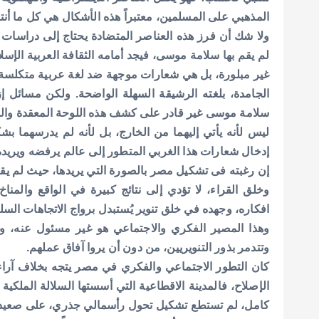
المذهبي على المسلمين، معتبراً هذه الأشكال هي كل ما أن
ولا شك أن فرز هذه العناصر المتضادة يحتاج إلى دراسات م
لم يقم بها سلامة موسى، فيجد أمامه الثقافة العربية الإسل
غير مبلورة، بل هي شعارات موجهة ضد لغة عربية متكلسة،
الجامدة، بلغته الرشيقة السهلة الواضحة. ولكن مسائل إ
سلامة موسى غير قادر على كشف هذه اللوحة المعقدة والمرك
ليس لأنه يأتي إليهما من الخارج، بل لأنه لم يدرسهما بش
إدخال شعارات هذا الغربي المتطور إلى عالم يرفضه ويريده 
إن رغبته فى تشكيل مصر بالصورة التي يريدها، حيث لم يقم 
وخلق القراء، لا تؤدي إلى نتائج كبيرة في الواقع والمن
افكاره، وجهده في خلق تنوير يُستبدل برواج الاتجاهات السل
وهذا المصير الفكري والاجتماعي هو غير مسئول عنه، 
وتتدمر بذور التنويريين، من دون أن يروا آفاق عملهم.
كان التطور الاجتماعي والفكري في مصر يتجه بخلاف آرا
الإصلاح، فالمدينة الاقطاعية التي أسستها السلالة الملكية
كامل، لم تستطع تشكيل تحول رأسمالي جذري، على صعيد 