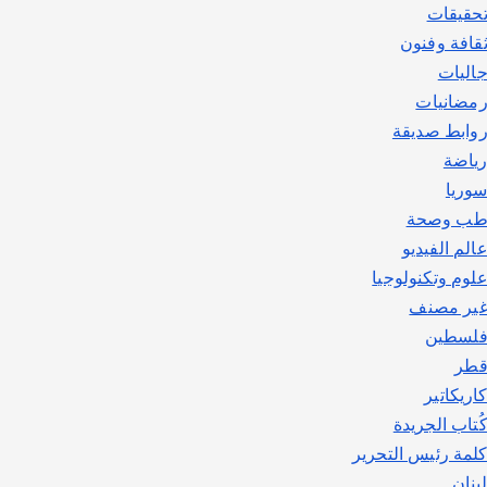
حقيقات
قافة وفنون
اليات
مضانيات
وابط صديقة
ياضة
وريا
ب وصحة
الم الفيديو
لوم وتكنولوجيا
ير مصنف
لسطين
طر
اريكاتير
ُتاب الجريدة
لمة رئيس التحرير
بنان