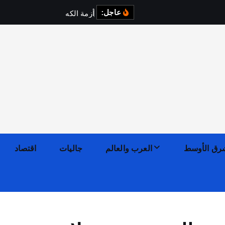
عاجل:
أ
ز
م
ة
ا
ل
ك
ه
ر
ب
ا
ء
ف
ي
رق الأوسط
العرب والعالم
جاليات
اقتصاد