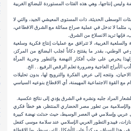
ت
 وليس إنتاجها، وهي هذه الفئات المستوردة للبضائع الغربية
ث
ج
ئات الوسطى الحديثة، ذات المستوى المعيشي الجيد، والتي لا
ر
 مثلما لا تدخل في عملية صراع مماثلة مع الشرق الاقطاعي،
ر
، فإنها تريد الانسلاخ من الشرق.
ر
ة والسلعية الغربية، لا تترافق مع عمليات إنتاج فكرية وسلعية
س
عي الوطني، بقدر ما يفتتح دكاناً لجلب البضائع من المركز،
ط
 ولهذا يحرص على جلب أفكار النهضة والتطور وحرية المرأة
ع
ب الأبراج العاجية وضرورة تعلم الرقص الرفيع . . الخ.
ع
احيان، وتتجه إلى عرض الفكرة والترويج لها، بدون تحليلات
غ
ام مع القوة الاجتماعية المهيمنة، أي الاقطاع بنوعيه السياسي
ف
ق
لشعار المراد جلبه ونشره في الشرق يؤدي إلى نتائج عكسية.
ك
ية والإسلامية من تطور مصر الحضاري المنتظر، هو خطأ فكري
ك
ل عربي وإسلامي في العصر الوسيط، حيث حدثت نهضة كبيرة
ك
جازات، فيبدو التطور العربي الإسلامي عند سلامة موسى كفعل
ل
ي هذا السياق، مركزاً على الأشكال التي سيطر بها الاقطاع