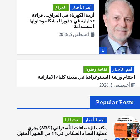
أهم الأخبار
العراق
أزمة الكهرباء في العراق… قراءة
تحليلية في جذور المشكلة وحلولها
المستدامة
أغسطس 5, 2026
1
أهم الأخبار
ثقافة وفنون
اختتام ورشة السينوغرافيا في مدينة كلباء الاماراتية
أغسطس 3, 2026
Popular Posts
أهم الأخبار
جاليات
غير مصنف
قصة نجاح العراقي عمر الشمري الذي
أهم الأخبار
استراليا
اصبح بطلاً لأستراليا بلعبة كمال
الاجسام
مكتب الإحصاءات الأسترالي (ABS) يجري
عملية التعداد السكاني في11 من الشهر المقبل
يوليو 30, 2026
2