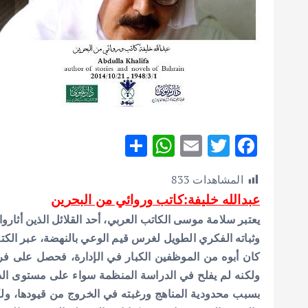
S
W
E
T
F
h
h
m
w
ac
المشاهدات
833
ar
at
ai
it
e
عبدالله خليفة:كاتب وروائي من البحرين
e
s
l
te
b
يعتبر سلامة موسى الكاتب العربي، أحد القلائل الذين أثا
A
r
o
وثباته الفكري الطويل لغرس قيم الوعي بالنهضة، عبر الكتا
p
o
كان أبوه من الموظفين الكبار في الإدارة، فحصل على فرص
p
k
ولكنه لم يفلح في الدراسة المنظمة سواء على مستوى الدراسة
بسبب محدودية المناهج ورغبته في الخروج من قيودها، ولكن