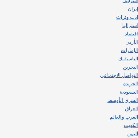
سرائيل
يوليو 30, 2026
2
يران
دب وتراث
ستراليا
قتصاد
لأردن
لإمارات
لباسيفيك
لبحرين
لتواصل الاجتماعي
لجريدة
لسعودية
لشرق الأوسط
لعراق
لعرب والعالم
لكويت
ليمن