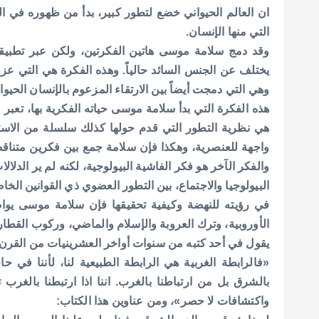
ان العالم الحيواني خضع لتطور كبير، بدأ من ظهوره في الح
التي منها الإنسان.
وقد دمج سلامة موسى هاتين الفكرتين، ولكن عبر تطبي
يختلف عن الجنس السائد حالياً. وهذه الفكرة هي التي عزفت 
وهي التي دمجت أيضاً بين الارتقاء المزعوم بالإنسان الحيوان
هذه الفكرة التي بدأ سلامة موسى حياته الفكرية بها، تع
هي نظرية التطور التي قدم حولها كذلك سلسلة من الاس
واجهة للعنصرية، وهكذا فإن سلامة جمع بين فكرين متناق
والفكر الآخر هو فكر الفاشية البيولوجية، لكنه لم ير الدلالا
البيولوجيا والاجتماع، بين التطور العضوي ذي القوانين الخاص
في رؤيته للنهضة وكيفية تحقيقها فإن سلامة موسى يواص
الأوروبية، وترك العروبة والإسلام والماضي، وركوب القطار 
يقول في أحد كتبه من سنوات أواخر العشرينيات من القرن ال
«فالرابطة الغربية هي الرابطة الطبيعية لنا، لأننا في حا
بالشرق بل من ارتباطنا بالغرب. اننا اذا ارتبطنا بالغرب ت
واكتشافات لا حصر»، ومن عناوين هذا الكتاب: