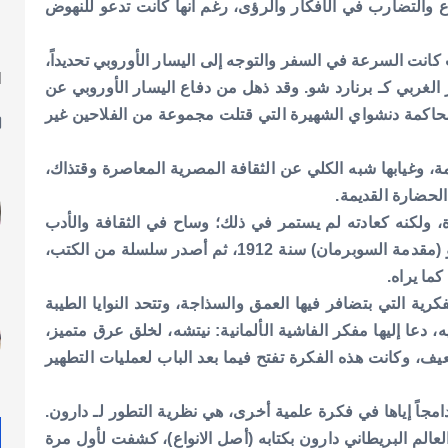
وع والتضارب في الأفكار والرؤى، رغم أنها كانت تدعو للنهوض
نت السرعة في السفر والتوجه إلى اليسار الأوروبي تحديداً،
ا
 الغربي كـ برنارد شو. وقد ذهل من دفاع اليسار الأوروبي عن
ل
كمة دنشواي الشهيرة التي قتلت مجموعة من الفلاحين غير
ة، وغيابها شبه الكلي عن الثقافة المصرية المعاصرة وقتذاك،
الحضارة القديمة.
لكنه كعادته لم يستمر في ذلك؛ وساح في الثقافة والأدب
والعلوم، وحين عاد ركز على النشر، وكان أول كتاب له هو (مقدمة السوبرمان) سنة 1912، ثم أصدر سلسلة من الكتب،
ما يراه.
رية التي بتضافر فيها العمق والسذاجة، وتتحد النوايا الطيبة
دعا إليها مفكر الفاشية الألمانية: نيتشه، لخلق عرق متميز،
يف، وكانت هذه الفكرة تفتح فيما بعد الباب لعمليات التطهير
جاً إياها في فكرة علمية أخرى، هي نظرية التطور لـ دارون.
عالم البريطاني دارون بكتابه (أصل الانواع)، كشفت لأول مرة