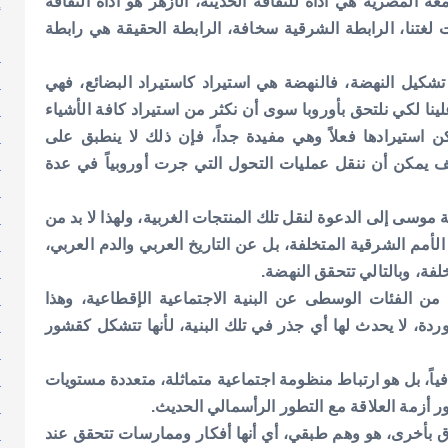
إ
ة المصرية هي أداة للثقافة الحديثة، الأزهر هو أداة الثقافة
إ
 لغتنا، الرابطة الشرقية سخافة، الرابطة الحقيقة هي رابطة
ا
ا
كيل النهضة، فالنهضة هي استيراد كاستيراد البضائع، فهي
ا
ينا لكي نلتحق بأوروبا سوى أن نكثر من استيراد كافة الأشياء
ا
ن استيرادها فعلاً وهي مفيدة جداً، فإن ذلك لا ينطبق على
ا
يف يمكن أن ننقل عمليات التحول التي جرت أوروبياً في عدة
ا
ا
 موسى إلى الدعوة لنقل تلك المنتجات الغربية، ولهذا لا بد من
ا
الأمم الشرقية المتخلفة، بل عن التاريخ العربي والدم العربي،
ا
فة، وبالتالي تتحقق النهضة.
ا
ن الفئات الوسطى عن البنية الاجتماعية الإقطاعية، وهذا
ا
دة، لا يحدث لها أي جذر في تلك البنية، لأنها تتشكل كقشور
ا
ا
افياً، بل هو ارتباط منظومة اجتماعية متماثلة، متعددة مستويات
ا
ر أزمة العلاقة مع التطور الرأسمالي الحديث.
ا
ق بأخرى، هو وهم طبقي، أي أنها أفكار وممارسات تتحقق عند