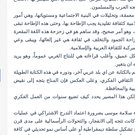
ل
تجه العرب والمسلمون.
م
عمقة، وتحليلات في البنية الاجتماعية ومستوياتها، وهي أمور
م
امية كثقافة تقليدية يجب الإطاحة بها، وحتى هذه الإطاحة تبقى
م
 وهو أمر صحيح، وقد ساهم هو في زحزحة هذه اللغة المقعرة
م
زاحة الجمود والتخلف في ثقافة هي غير إلغائها، ويبقى وعي
م
بة للثقافة العربية والإسلامية.
م
كل عميق، وأغلب قراءاته هي للنتاج الغربي عموماً، وهو يريد
ان يتغير.
بالكتابة عن اي بلد عربي آخر، ودوره في هذه الكتابة الطويلة
اخ الثقافي الفكري، وعلى العكس فإن المناخ يتجه إلى نقيض
بية والمحافظة.
ولكن هذا المصير يحدد كيف تضيع سنوات من العمل الفكري
ء سلامة موسى بضرورة اعتماد التدرج الاشتراكي في عمليات
 كانت تتجه إلى الانفجار، والتحولات الرأسمالية على مدى قرن
تشكيل سلطة ديمقراطية أو على أساس نمو تحديثي في كافة