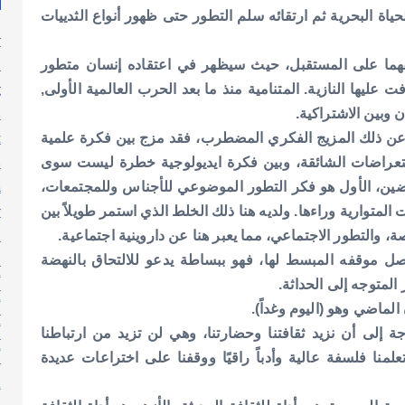
ياة البحرية ثم ارتقائه سلم التطور حتى ظهور أنواع الثدييات
y
n
قهما على المستقبل، حيث سيظهر في اعتقاده إنسان متطور
g
عليها النازية. المتنامية منذ ما بعد الحرب العالمية الأولى,
s
 وبين الاشتراكية.
t
بر عن ذلك المزيج الفكري المضطرب، فقد مزج بين فكرة علمية
s
تعراضات الشائقة، وبين فكرة ايديولوجية خطرة ليست سوى
h
ضين، الأول هو فكر التطور الموضوعي للأجناس وللمجتمعات،
y
ت المتوارية وراءها. ولديه هنا ذلك الخلط الذي استمر طويلاً بين
l
ة، والتطور الاجتماعي، مما يعبر هنا عن داروينية اجتماعية.
n
ل موقفه المبسط لها، فهو ببساطة يدعو للالتحاق بالنهضة
أ
المتوجه إلى الحداثة.
أ
ماضي وهو (اليوم وغداً).
أ
جة إلى أن نزيد ثقافتنا وحضارتنا، وهي لن تزيد من ارتباطنا
أ
علمنا فلسفة عالية وأدباً راقيًا ووقفنا على اختراعات عديدة
إ