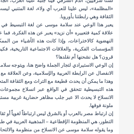
لسنا شرقيين، الدم الشرقي فينا جلبه علينا العرب، الجامع
«المظلمة»، ليس علينا للعرب أي ولاء، لغة المتنبي ليست
الثقافة وهي رابطتنا بأوروبا.
يعبر هذا الوعي عند سلامة موسى عن لغة التبسيط في تش
علاقة كمية فتعبيره «أن نزيد» يعبر عن هذه الفكرة، فما عل
النهضوية كالاختراعات، وإذا كانت هذه الأشياء من الممك
المؤسسات الفكرية، والعلاقات الاجتماعية التاريخية، فك
قرون؟ هل نشحنها أم نقلدها؟
إن الوعي الاستيرادي لتجار الجملة واضح هنا، ويتوجه سلامة
الانفصال عن الرابطة العربية والإسلامية، وعن العلاقة مع 
وهذا ما يمكن أن يحدث قطيعة مع التراث ومع الثقافة المتخل
هذه التبسيطية تتحقق في الواقع عبر انسلاخ مجموعات م
الانسلاخ لا يحدث الا عبر جلب مظاهر حضارية غربية مستور
ملونة فوقها.
إن ارتباط مصر بالعرب أو بالشرق ليس ارتباطاً لغوياً أو ثق
التطور، هي المنظومة الإقطاعية – المذهبية العربية في طو
وما يقوله سلامة موسى عن الانسلاخ من منظومة والالتحا