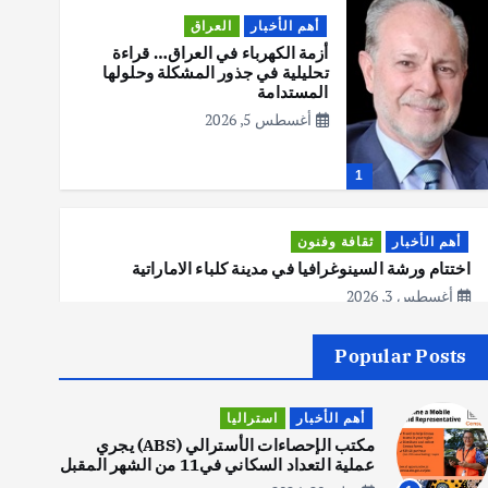
أهم الأخبار
العراق
أزمة الكهرباء في العراق… قراءة
تحليلية في جذور المشكلة وحلولها
المستدامة
أغسطس 5, 2026
1
أهم الأخبار
ثقافة وفنون
اختتام ورشة السينوغرافيا في مدينة كلباء الاماراتية
أغسطس 3, 2026
Popular Posts
أهم الأخبار
جاليات
غير مصنف
قصة نجاح العراقي عمر الشمري الذي
أهم الأخبار
استراليا
اصبح بطلاً لأستراليا بلعبة كمال
الاجسام
مكتب الإحصاءات الأسترالي (ABS) يجري
عملية التعداد السكاني في11 من الشهر المقبل
يوليو 30, 2026
2