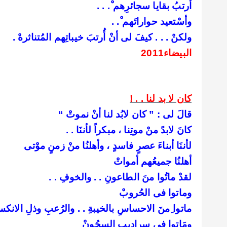
أرتبُ بقايا سجائرِهم ْ. . .
وأسْتعيد حواراتَهم ْ. .
ولكنْ . . . كيفَ لى أنْ أُرتبَ خيباتِهم المُتناثرهْ .
البيضاء2011
كان لا بد لنا . . !
قالَ لى : ” كان لابُد لنا أنْ نموتْ “
كانَ لابدً منْ موتِنا ، مبكراً لأننَا . .
لأننَا أبناءَ عصرٍ فاسدٍ ، وأهلنُا منْ زمنٍ موْتى
أهلنُا جميعُهم أمواتْ
لقدْ ماتُوا منَ الطاعونِ . . والخوفِ . .
وماتوا فى الحُروبْ
ماتوا ِمنَ الاحساسِ بالخيبةِ . . والرُعبِ وذلِ الانكسا
ومَاتوا فى سراديبِ السجُونْ