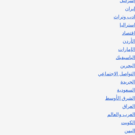
سرائيل
يوليو 30, 2026
2
يران
دب وتراث
ستراليا
قتصاد
لأردن
لإمارات
لباسيفيك
لبحرين
لتواصل الاجتماعي
لجريدة
لسعودية
لشرق الأوسط
لعراق
لعرب والعالم
لكويت
ليمن