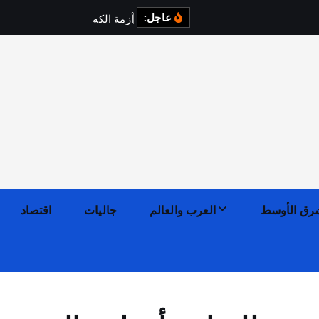
عاجل:
أ
ز
م
ة
ا
ل
ك
ه
ر
ب
ا
ء
ف
ي
رق الأوسط
العرب والعالم
جاليات
اقتصاد