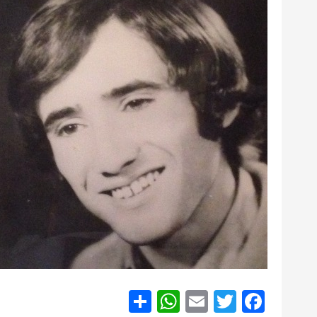
S
W
E
T
F