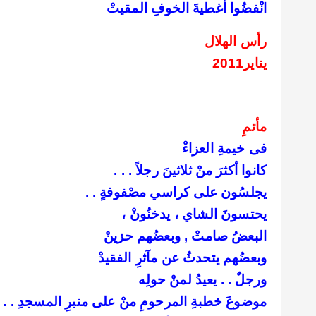
انْفضُوا أغطيةَ الخوفِ المقيتْ
رأس الهلال
يناير2011
مأتمِ
فى خيمةِ العزاءْ
كانوا أكثرَ منْ ثلاثينَ رجلاً . . .
يجلسُون على كراسي مصْفوفةٍ . .
يحتسونَ الشاي ، يدخنُونْ ،
البعضُ صامتْ , وبعضُهم حزينْ
وبعضُهم يتحدثُ عن مآثرِ الفقيدْ
ورجلٌ . . يعيدُ لمنْ حولِه
موضوعَ خطبةِ المرحومِ منْ على منبرِ المسجدِ . . .