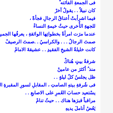
فى الجمعةِ الفائته ْ
كان نبيلاً . . يقولُ آخرْ
فيما اشرأبتْ أعناقُ الرجالِ فجأةً ،
للجهةِ الأُخرى حيثُ خيمةِ النساءْ
عندما مرَت امرأةٌ بخطواتِها الواثقةِ ، يعرفُها الجميع
صمتَ الرجالُ . . . والكراسيُ . .صمتَ الرصيفْ
كانت خليلةُ الشيخِ الفقيدِ . . عشيقةَ الامامْ
شرفةُ بيتٍ هُناكْ
منذ ُ أكثرَ من عامينْ
ظل يجلسُ كلُ ليلةٍ . .
فى شُرفةِ بيتهِ الصامتِ ، المقابلِ لسورِ المقبرةِ ا
يسْتعيد حسابَ العُمرِ على الاصابعِ . .
مراقباً قبرَها هناك . . حيثُ تنامْ
يَعُضُ أناملَ يديهِ