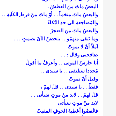
البعضُ ماتَ منَ العطشْ ،
والبعضُ ماتَ متخماً . . أوْ ماتَ منْ فرط ِالكآبةِ . . .
والمُضاجعةِ الى حدِ البُكاءْ
والبعضُ ماتَ منَ الضجرْ
وما تَبقى منهمُو . . يتحصَنُ الآنَ بصمتٍ . . .
آملاً أنْ لا يموتْ
صَافحنى وقال : . .
أنا حارسُ المَوتى . . وأعرفُ ما أقولْ
مُجددا سَنلتقى . . يا سيدى . .
وقبلَ أنْ نموتْ
فقطْ . . يا سيدى . . قلْ لهمْ ،
قلْ لهمْ . . لابد منْ موتٍ سَيأتى . .
لابد منْ موتٍ سَيأتى
فانْفضُوا أغطيةَ الخوفِ المقيتْ