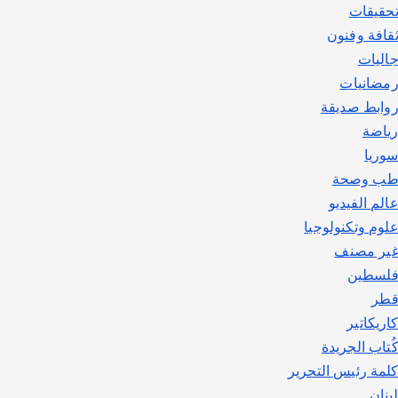
حقيقات
قافة وفنون
اليات
مضانيات
وابط صديقة
ياضة
وريا
ب وصحة
الم الفيديو
لوم وتكنولوجيا
ير مصنف
لسطين
طر
اريكاتير
ُتاب الجريدة
لمة رئيس التحرير
بنان