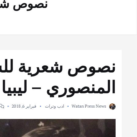
نصوص شعري
نصوص شعرية للش
المنصوري – ليبيا
Watan Press News
ادب وتراث
فبراير 6, 2018