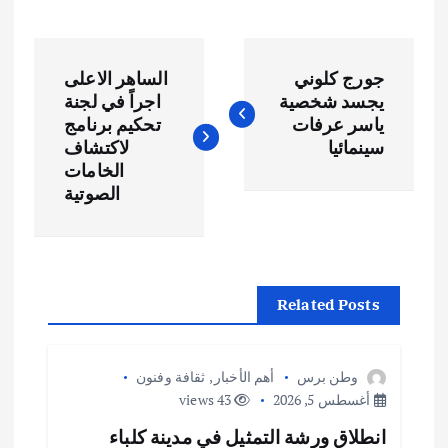
ت
جورج كلوني
الساهر الاعلى
ص
يجسد شخصية
اجراً في لجنة
ياسر عرفات
تحكيم برنامج
فّ
سينمائيا
لاكتشاف
الخامات
ح
الصوتية
ا
ل
Related Posts
م
وطن برس
أهم الأخبار
,
ثقافة وفنون
ق
أغسطس 5, 2026
43 views
انطلاق ورشة التمثيل في مدينة كلباء