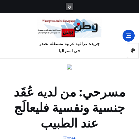
جريدة عراقية عربية مستقلة تصدر
في استراليا
مسرحي: من لديه عُقَد
جنسية ونفسية فليعالَج
عند الطبيب
Home