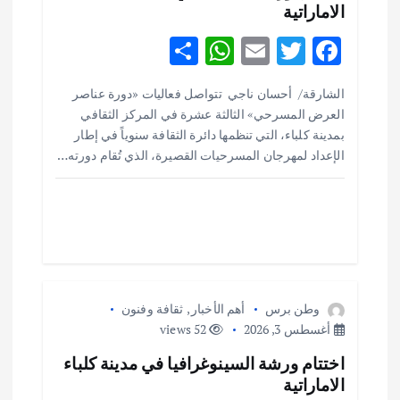
ا
الاماراتية
ل
S
W
E
T
F
h
h
m
w
ac
ا
الشارقة/ أحسان ناجي تتواصل فعاليات «دورة عناصر
ar
at
ai
it
e
العرض المسرحي» الثالثة عشرة في المركز الثقافي
ت
e
s
l
te
b
بمدينة كلباء، التي تنظمها دائرة الثقافة سنوياً في إطار
o
r
A
الإعداد لمهرجان المسرحيات القصيرة، الذي تُقام دورته…
p
o
p
k
وطن برس
أهم الأخبار
,
ثقافة وفنون
أغسطس 3, 2026
52 views
اختتام ورشة السينوغرافيا في مدينة كلباء
الاماراتية