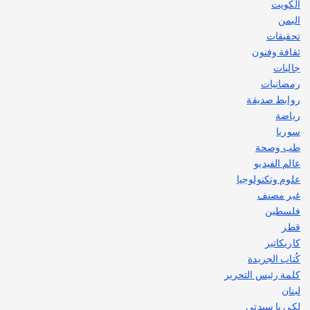
الكويت
اليمن
تحقيقات
ثقافة وفنون
جاليات
رمضانيات
روابط صديقة
رياضة
سوريا
طب وصحة
عالم الفيديو
علوم وتكنولوجيا
غير مصنف
فلسطين
قطر
كاريكاتير
كُتاب الجريدة
كلمة رئيس التحرير
لبنان
لكي يا سيدتي