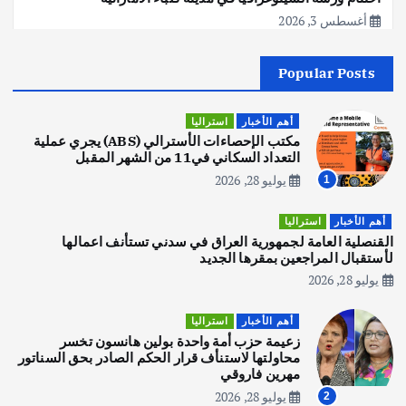
أغسطس 3, 2026
Popular Posts
أهم الأخبار
جاليات
غير مصنف
قصة نجاح العراقي عمر الشمري الذي
اصبح بطلاً لأستراليا بلعبة كمال الاجسام
أهم الأخبار
استراليا
يوليو 30, 2026
مكتب الإحصاءات الأسترالي (ABS) يجري عملية
2
التعداد السكاني في11 من الشهر المقبل
يوليو 28, 2026
1
أهم الأخبار
تحقيقات
هوي آن… مدينة الفوانيس وسحر التاريخ
أهم الأخبار
استراليا
يوليو 30, 2026
القنصلية العامة لجمهورية العراق في سدني تستأنف اعمالها
3
لأستقبال المراجعين بمقرها الجديد
يوليو 28, 2026
أهم الأخبار
استراليا
مكتب الإحصاءات الأسترالي (ABS) يجري
أهم الأخبار
استراليا
عملية التعداد السكاني في11 من الشهر
زعيمة حزب أمة واحدة بولين هانسون تخسر
المقبل
محاولتها لاستنأف قرار الحكم الصادر بحق السناتور
يوليو 28, 2026
مهرين فاروقي
4
يوليو 28, 2026
2