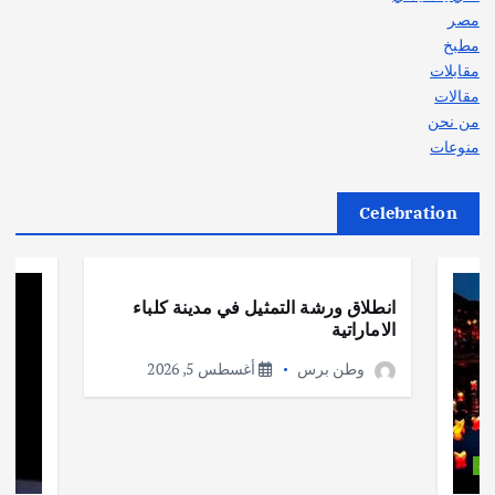
مصر
مطبخ
مقابلات
مقالات
من نحن
منوعات
Celebration
أهم الأخبار
ثقافة وفنون
انطلاق ورشة التمثيل في مدينة كلباء
الاماراتية
وطن برس
أغسطس 5, 2026
ات