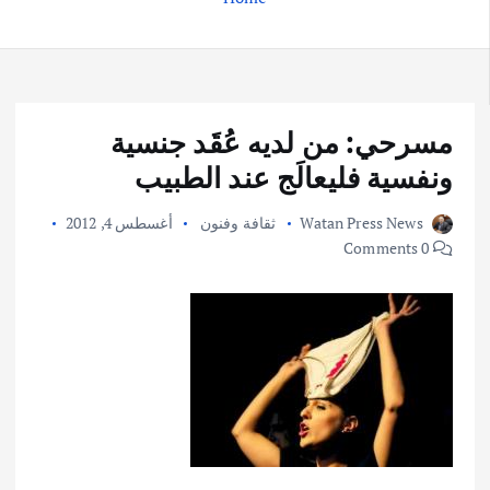
مسرحي: من لديه عُقَد جنسية
ونفسية فليعالَج عند الطبيب
Watan Press News
ثقافة وفنون
أغسطس 4, 2012
0 Comments