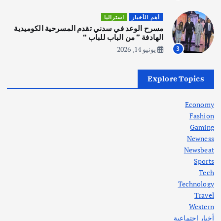
أهم الأخبار
ثقافة وفنون
أهم الأخبار
استراليا
انطلاق ورشة التمثيل في مدينة كلباء الاماراتية
مسرح الوعد في سدني تقدم المسرحية الكوميدية
أغسطس 5, 2026
الهادفة ” من الباب للباب “
يونيو 14, 2026
3
أهم الأخبار
العراق
أزمة الكهرباء في العراق… قراءة تحليلية
Explore Topics
في جذور المشكلة وحلولها المستدامة
أغسطس 5, 2026
Economy
Fashion
Gaming
Newness
1
Newsbeat
Sports
أهم الأخبار
ثقافة وفنون
Tech
اختتام ورشة السينوغرافيا في مدينة كلباء الاماراتية
Technology
أغسطس 3, 2026
Travel
Western
أخبار اجتماعية
أهم الأخبار
جاليات
غير مصنف