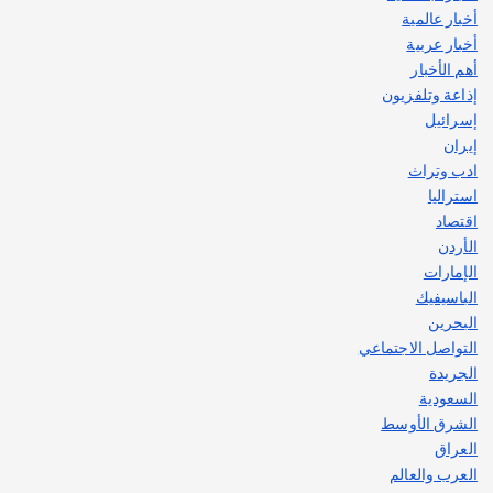
أخبار عالمية
قصة نجاح العراقي عمر الشمري الذي
اصبح بطلاً لأستراليا بلعبة كمال الاجسام
أخبار عربية
يوليو 30, 2026
أهم الأخبار
2
إذاعة وتلفزيون
إسرائيل
إيران
ادب وتراث
استراليا
اقتصاد
الأردن
الإمارات
الباسيفيك
البحرين
التواصل الاجتماعي
الجريدة
السعودية
الشرق الأوسط
العراق
العرب والعالم