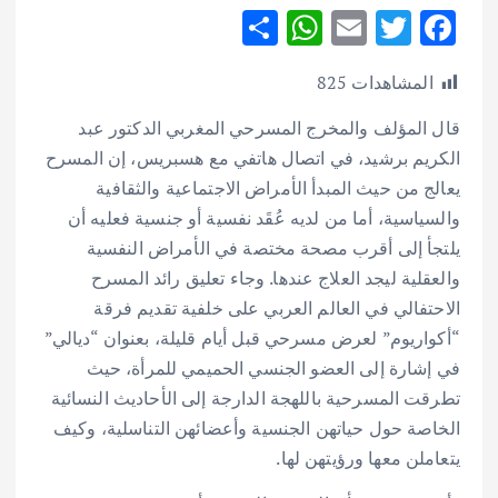
S
W
E
T
F
h
h
m
w
ac
المشاهدات
825
ar
at
ai
it
e
e
s
l
te
b
قال المؤلف والمخرج المسرحي المغربي الدكتور عبد
الكريم برشيد، في اتصال هاتفي مع هسبريس، إن المسرح
A
r
o
يعالج من حيث المبدأ الأمراض الاجتماعية والثقافية
p
o
والسياسية، أما من لديه عُقَد نفسية أو جنسية فعليه أن
p
k
يلتجأ إلى أقرب مصحة مختصة في الأمراض النفسية
والعقلية ليجد العلاج عندها. وجاء تعليق رائد المسرح
الاحتفالي في العالم العربي على خلفية تقديم فرقة
“أكواريوم” لعرض مسرحي قبل أيام قليلة، بعنوان “ديالي”
في إشارة إلى العضو الجنسي الحميمي للمرأة، حيث
تطرقت المسرحية باللهجة الدارجة إلى الأحاديث النسائية
الخاصة حول حياتهن الجنسية وأعضائهن التناسلية، وكيف
يتعاملن معها ورؤيتهن لها.