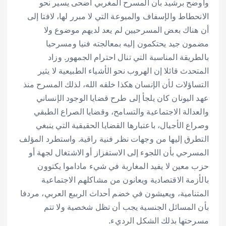
وأوضح برشيد بأن المسرح المغربي أضحى يسير نحو
الانحطاط والإسفاف والميوعة التي لا مبرر لها، لافتا إلى
أن هناك بعض المسرحيين لم يعد لديهم موضوع ولا
مضمون جيد يحتكمون إليه بمعالجته فنيا ومسرحيا
بالطريقة المناسبة التي تنال احترام الجمهور. وزاد
المتحدث قائلا إن الهروب نحو الأشياء الطبيعية لا يثير
التساؤلات لأن الإنسان هكذا خلقه الله، لذلك المسرح منذ
عهد اليونان كان يلجأ إلى طرح قضايا الوجود الإنساني
والعدالة الاجتماعية والتسامح، وقضايا الصراع الطبقي
وصراع الأجيال، باعتبارها القضايا الحقيقية التي ينبغي
التطرق إليها من وجهات نظر فنية راقية. واستطرد المؤلف
المسرحي بأن اللجوء إلى الاستفزاز أو الاشتغال لجهة أو
حزب معين لا يفيد المغاربة في شيء ماداموا يكتوون
بالأزمة الاقتصادية ويعانون من مشاكلهم الاجتماعية
المتنامية، ويعيشون في خضم أحداث الربيع العربي، مردفا
بأن المسائل الجنسية يجب أن تظل شخصية ولا تتم
مسرحتها بذلك الشكل الرديء.