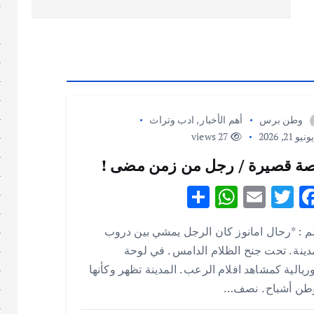
إ
إ
ا
ا
ا
ا
ا
وطن برس
أهم الأخبار
,
ادب وتراث
ا
نيو 21, 2026
27 views
ا
ة قصيرة / رجل من زمن مضى !
ا
S
W
E
T
F
ا
ا
h
h
m
w
ac
ا
م : *رحال امانوز كان الرجل يمشي بين دروب
ar
at
ai
it
e
ا
دينة . تحت جنح الظلام الدامس . في لوحة
e
s
l
te
b
ا
يالية كمشاهد افلام الرعب . المدينة تظهر وكأنها
A
r
o
ا
طن أشباح . نصف…
p
o
ا