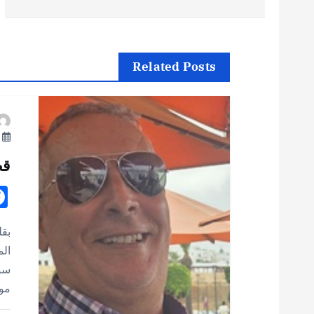
ص
فّ
Related Posts
ح
ا
يو
ل
قص
م
بقل
ق
الم
سور
ا
مو