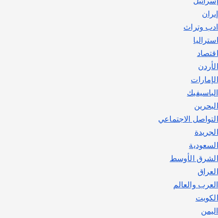
سرائيل
يوليو 30, 2026
2
يران
دب وتراث
ستراليا
قتصاد
لأردن
لإمارات
لباسيفيك
لبحرين
لتواصل الاجتماعي
لجريدة
لسعودية
لشرق الأوسط
لعراق
لعرب والعالم
لكويت
ليمن