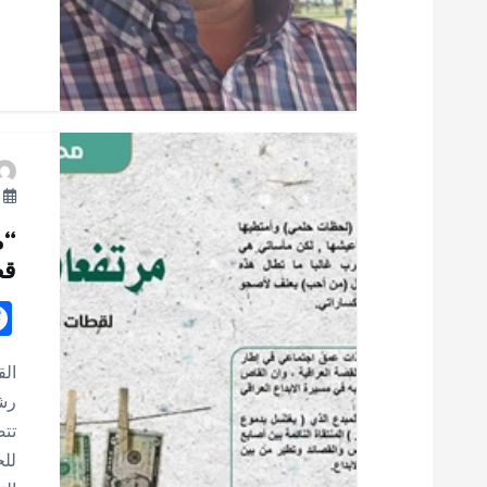
ل
ا
ت
يو
“م
قص
الق
رش
تت
للح