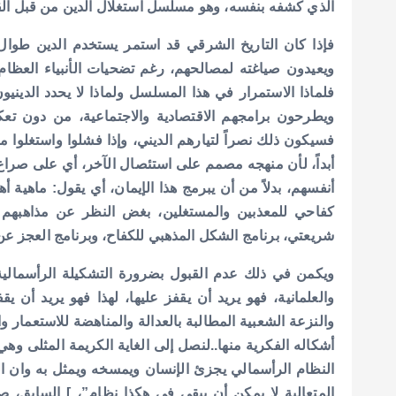
الذي كشفه بنفسه، وهو مسلسل استغلال الدين من قبل القو
فإذا كان التاريخ الشرقي قد استمر يستخدم الدين طوال أ
ويعيدون صياغته لمصالحهم، رغم تضحيات الأنبياء العظام و
فلماذا الاستمرار في هذا المسلسل ولماذا لا يحدد الدين
ويطرحون برامجهم الاقتصادية والاجتماعية، من دون تع
فسيكون ذلك نصراً لتيارهم الديني، وإذا فشلوا واستغلو
أبداً، لأن منهجه مصمم على استئصال الآخر، أي على صراع
أنفسهم، بدلاً من أن يبرمج هذا الإيمان، أي يقول: ماهية أ
كفاحي للمعذبين والمستغلين، بغض النظر عن مذاهبهم و
شريعتي، برنامج الشكل المذهبي للكفاح، وبرنامج العجز 
ويكمن في ذلك عدم القبول بضرورة التشكيلة الرأسمالية، و
والعلمانية، فهو يريد أن يقفز عليها، لهذا فهو يريد أن 
والنزعة الشعبية المطالبة بالعدالة والمناهضة للاستعمار 
أشكاله الفكرية منها..لنصل إلى الغاية الكريمة المثلى وهي
النظام الرأسمالي يجزئ الإنسان ويمسخه ويمثل به وان الدي