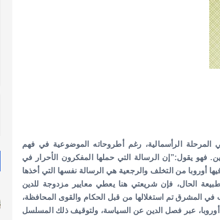
 المرحلة الرأسمالية، رغم أطروحاته الموضوعية في فهم
نيين. فهو يقول:”إن الرسالة التي حملها المفكرون الأحرار في
ها أوروبا من التخلف والرجعية هي الرسالة نفسها التي أخذها
لى عاتقهم عبر التاريخ”، ] السابق، ص80 [. وبطبيعة الحال، فإن شريعتي هنا يعطي معايير مزدوجة للدين
هب في المشرق تم استغلالها من قبل الحكام والقوى المحافظة،
أوروبا، عبر فصل الدين عن السياسة، ولتوقيف ذلك المسلسل