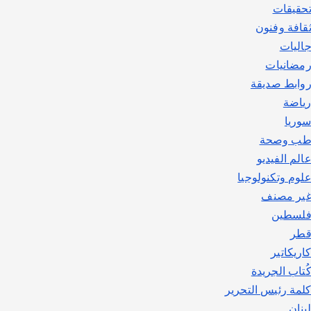
حقيقات
قافة وفنون
اليات
مضانيات
وابط صديقة
ياضة
وريا
ب وصحة
الم الفيديو
لوم وتكنولوجيا
ير مصنف
لسطين
طر
اريكاتير
ُتاب الجريدة
لمة رئيس التحرير
بنان