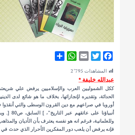
S
W
E
T
F
h
h
m
w
ac
المشاهدات
2٬795
ar
at
ai
it
e
عبدالله خليفة *
e
s
l
te
b
ككل الشموليين العرب والإسلاميين يرفض علي شريعتي
A
r
o
الحداثة، وتقديره لإنجازاتها، بخلاف ما هو شائع لدى الدي
p
o
أوروبا في صراعهم مع دين القرون الوسطى والتي أنقذوا في
p
k
أنبياؤنا ع
وللعلمانية، فرغم انه هو نفسه يعترف بأن الأديان والمذا
فإنه يرفض أن يلعب دور المفكرين الأحرار الذي حدث في 