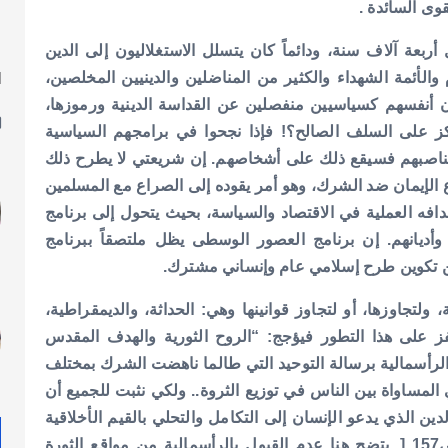
ى السائدة .
ربعة آلاف سنة، ودائماً كان يتسلل الاستغلاليون إلى الدين
الأئمة الشهداء والكثير من المناضلين والدينيين المخلصين،
ا
ل
يون أنفسهم كسياسيين منفصلين عن القداسة الدينية ورموزها،
كز على السلف الصالح؟! فإذا نجحوا في برامجهم السياسية
ا مناصبهم فسيقع ذلك على أشخاصهم. إن شريعتي لا يطرح ذلك
 الإيمان ضد الشرك، وهو أمر يقوده إلى الصراع مع المسلمين
هدافه العملية في الاقتصاد والسياسة، بحيث يتحول إلى برنامج
أديانهم. إن برنامج العصور الوسطى يظل ملتصقاً ببرنامج
عن تكوين طرح إسلامي عام وإنساني مشترك.
لتجاوزها، أو لتجاوز قوانينها وهي: الحداثة، والديمقراطية،
يقفز على هذا التطور فيؤجج: “الروح الثورية والهدف المقدس
والرأسمالية برسالة التوحيد التي طالما ناهضت الشرك بمختلف
 المساواة بين الناس في توزيع الثروة.. ولكي نثبت للجميع أن
ن الذي يدعو الإنسان إلى التكامل والتحلي بالقيم الأخلاقية
المتعالية لا يمكن أن يبقى في هكذا نظام”، ] السابق، ص157 [. يتضح هنا عدم القبول بالرأسمالية من مواقع الثورة