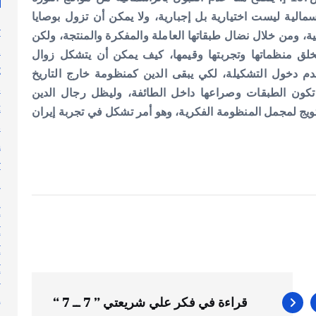
مالية ليست اختيارية بل إجبارية، ولا يمكن أن تزول بوصايا
y
عية، ومن خلال نضال طبقاتها العاملة والمفكرة والمنتجة، ولكن
n
خلق منظماتها وتجربتها وقيمها، كيف يمكن أن يتشكل زوال
g
م دخول التشكيلة، لكي يبقى الدين كمنظومة خارج التاريخ
s
ن تكون الطبقات وصراعها داخل الطائفة، وليظل رجال الدين
t
ويج لمجمل المنظومة الفكرية، وهو أمر تشكل في تجربة إيران
s
h
y
l
n
أ
أ
أ
أ
إ
قراءة في فكر علي شريعتي ” 7 ــ 7 “