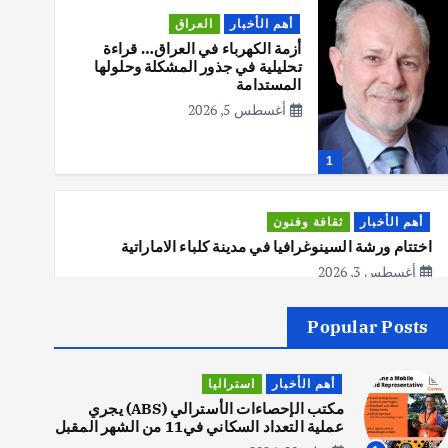
أهم الأخبار
العراق
أزمة الكهرباء في العراق… قراءة
تحليلية في جذور المشكلة وحلولها
المستدامة
أغسطس 5, 2026
1
أهم الأخبار
ثقافة وفنون
اختتام ورشة السينوغرافيا في مدينة كلباء الاماراتية
أغسطس 3, 2026
Popular Posts
أهم الأخبار
جاليات
غير مصنف
قصة نجاح العراقي عمر الشمري الذي
أهم الأخبار
استراليا
اصبح بطلاً لأستراليا بلعبة كمال
الاجسام
مكتب الإحصاءات الأسترالي (ABS) يجري
عملية التعداد السكاني في11 من الشهر المقبل
يوليو 30, 2026
2