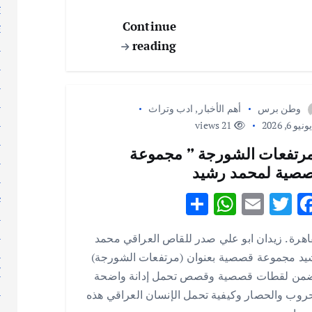
ت
p
k
Continue
ث
reading
ج
ر
ر
ر
وطن برس
أهم الأخبار
,
ادب وتراث
س
نيو 6, 2026
21 views
ط
رتفعات الشورجة ” مجموعة
ع
صية لمحمد رشيد
ع
غ
S
W
E
T
F
ف
h
h
m
w
ac
ق
اهرة . زيدان ابو علي صدر للقاص العراقي محمد
ar
at
ai
it
e
ك
يد مجموعة قصصية بعنوان (مرتفعات الشورجة)
e
s
l
te
b
ك
ضمن لقطات قصصية وقصص تحمل إدانة واضحة
A
r
o
ك
روب والحصار وكيفية تحمل الإنسان العراقي هذه
ل