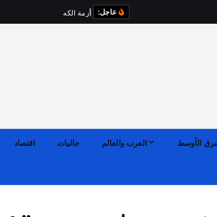
عاجل:
أ
ز
م
ة
ا
ل
ك
ه
ر
ب
ا
ء
ف
ي
رق الأوسط
العرب والعالم
جاليات
اقتصاد