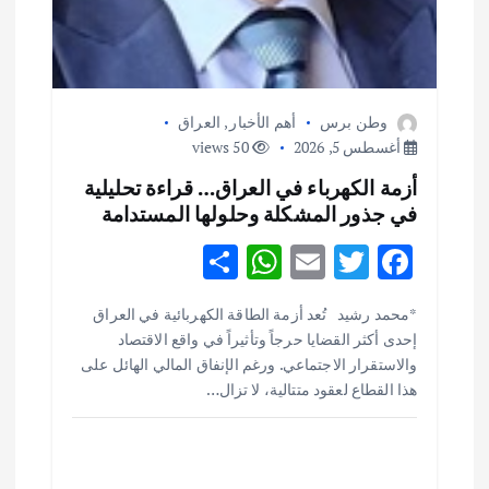
وطن برس
أهم الأخبار
,
العراق
أغسطس 5, 2026
50 views
أزمة الكهرباء في العراق… قراءة تحليلية
في جذور المشكلة وحلولها المستدامة
S
W
E
T
F
h
h
m
w
ac
أهم الأخبار
ثقافة وفنون
*محمد رشيد تُعد أزمة الطاقة الكهربائية في العراق
ar
at
ai
it
e
اختتام ورشة السينوغرافيا في مدينة كلباء الاماراتية
إحدى أكثر القضايا حرجاً وتأثيراً في واقع الاقتصاد
e
s
l
te
b
أغسطس 3, 2026
والاستقرار الاجتماعي. ورغم الإنفاق المالي الهائل على
o
r
A
هذا القطاع لعقود متتالية، لا تزال…
p
o
أهم الأخبار
جاليات
غير مصنف
قصة نجاح العراقي عمر الشمري الذي
p
k
اصبح بطلاً لأستراليا بلعبة كمال الاجسام