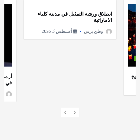
انطلاق ورشة التمثيل في مدينة كلباء
الاماراتية
وطن برس
أغسطس 5, 2026
ات
ريخ
أزمة ا
في جذو
وط