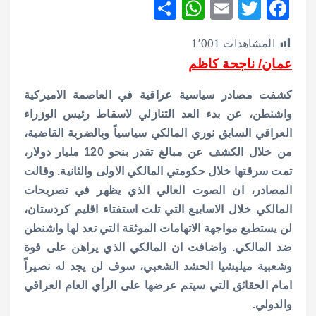
S
W
E
T
F
h
h
m
w
ac
المشاهدات
1٬001
ar
at
ai
it
e
عمان/ ناجحة كاظم
e
s
l
te
b
A
r
o
كشفت مصادر سياسية عراقية في العاصمة الاميركية
p
o
واشنطن، عن بدء العد التنازلي لاسقاط رئيس الوزراء
العراقي السابق نوري المالكي سياسياً وبالضربة القاضية،
p
k
من خلال الكشف عن مبالغ تقدر بنحو 120 مليار دولار،
تمت سرقتها خلال حكومتي المالكي الاولى والثانية.
وقالت
المصادر، ان الصوت العالي الذي يظهر في تصريحات
المالكي خلال الاسابيع التي تلت استفتاء اقليم كردستان،
لن يستطيع مواجهة الاتهامات الموثقة التي تعد لها واشنطن
ضد المالكي. واضافت ان المالكي الذي يراهن على قوة
وشعبية ميليشيا الحشد الشعبي، سوف لن يجد له نصيراً
امام الحقائق التي سيتم عرضها على الرأي العام العراقي
والدولي.