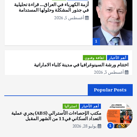
أزمة الكهرباء في العراق… قراءة تحليلية
في جذور المشكلة وحلولها المستدامة
أغسطس 5, 2026
1
أهم الأخبار
ثقافة وفنون
اختتام ورشة السينوغرافيا في مدينة كلباء الاماراتية
أغسطس 3, 2026
Popular Posts
أهم الأخبار
جاليات
غير مصنف
قصة نجاح العراقي عمر الشمري الذي
اصبح بطلاً لأستراليا بلعبة كمال الاجسام
أهم الأخبار
استراليا
يوليو 30, 2026
مكتب الإحصاءات الأسترالي (ABS) يجري عملية
2
التعداد السكاني في11 من الشهر المقبل
يوليو 28, 2026
1
أهم الأخبار
تحقيقات