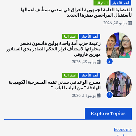
هوي آن… مدينة الفوانيس وسحر التاريخ
أهم الأخبار
استراليا
يوليو 30, 2026
القنصلية العامة لجمهورية العراق في سدني تستأنف اعمالها
3
لأستقبال المراجعين بمقرها الجديد
يوليو 28, 2026
أهم الأخبار
استراليا
مكتب الإحصاءات الأسترالي (ABS) يجري
أهم الأخبار
استراليا
عملية التعداد السكاني في11 من الشهر
زعيمة حزب أمة واحدة بولين هانسون تخسر
المقبل
محاولتها لاستنأف قرار الحكم الصادر بحق السناتور
يوليو 28, 2026
مهرين فاروقي
4
يوليو 28, 2026
2
أهم الأخبار
ثقافة وفنون
أهم الأخبار
استراليا
انطلاق ورشة التمثيل في مدينة كلباء الاماراتية
مسرح الوعد في سدني تقدم المسرحية الكوميدية
أغسطس 5, 2026
الهادفة ” من الباب للباب “
يونيو 14, 2026
3
أهم الأخبار
العراق
أزمة الكهرباء في العراق… قراءة تحليلية
Explore Topics
في جذور المشكلة وحلولها المستدامة
أغسطس 5, 2026
Economy