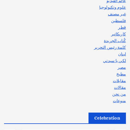
عالم الفيديو
علوم وتكنولوجيا
غير مصنف
فلسطين
قطر
كاريكاتير
كُتاب الجريدة
كلمة رئيس التحرير
لبنان
لكي يا سيدتي
مصر
مطبخ
مقابلات
مقالات
من نحن
منوعات
Celebration
أهم الأخبار
ثقافة وفنون