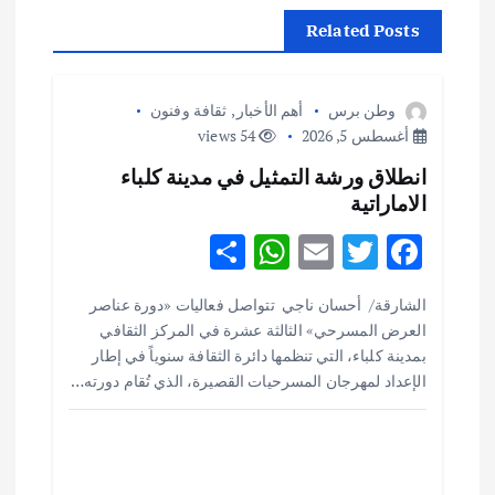
ا
Related Posts
ل
م
وطن برس
أهم الأخبار
,
ثقافة وفنون
أغسطس 5, 2026
54 views
ق
انطلاق ورشة التمثيل في مدينة كلباء
الاماراتية
ا
S
W
E
T
F
ل
h
h
m
w
ac
الشارقة/ أحسان ناجي تتواصل فعاليات «دورة عناصر
ar
at
ai
it
e
ا
العرض المسرحي» الثالثة عشرة في المركز الثقافي
e
s
l
te
b
بمدينة كلباء، التي تنظمها دائرة الثقافة سنوياً في إطار
ت
o
r
A
الإعداد لمهرجان المسرحيات القصيرة، الذي تُقام دورته…
p
o
p
k