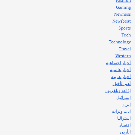
Fashion
Gaming
Newness
1
Newsbeat
Sports
أهم الأخبار
ثقافة وفنون
Tech
اختتام ورشة السينوغرافيا في مدينة كلباء الاماراتية
Technology
أغسطس 3, 2026
Travel
Western
أخبار اجتماعية
أهم الأخبار
جاليات
غير مصنف
أخبار عالمية
قصة نجاح العراقي عمر الشمري الذي
اصبح بطلاً لأستراليا بلعبة كمال الاجسام
أخبار عربية
يوليو 30, 2026
أهم الأخبار
2
إذاعة وتلفزيون
إسرائيل
إيران
ادب وتراث
استراليا
اقتصاد
الأردن