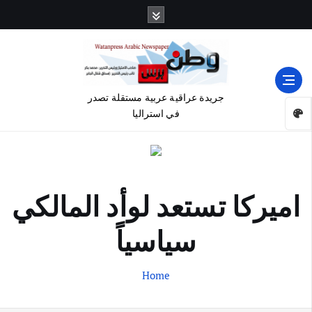
جريدة عراقية عربية مستقلة تصدر
في استراليا
اميركا تستعد لوأد المالكي
سياسياً
Home