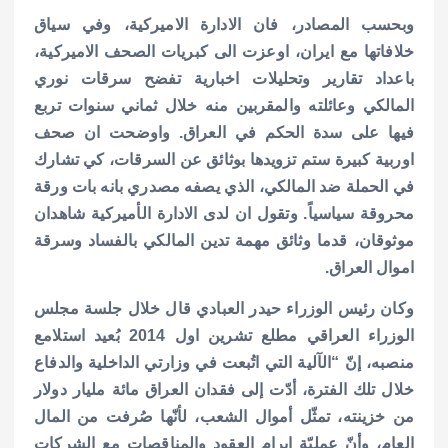
وبحسب المصادر، فان الادارة الاميركية، وفي سياق
خلافاتها مع ايران، اوعزت الى كبريات الصحف الاميركية،
باعداد تقارير وتحليلات اخبارية تفضح سرقات نوري
المالكي وعائلته والمقربين منه خلال ثماني سنوات تربع
فيها على سدة الحكم في العراق. واوضحت ان صحف
اوربية كبيرة ستم تزويدها بوثائق عن السرقات، كي تشارك
في الحملة ضد المالكي، الذي يصفه مصدري بانه بات ورقة
محروقة سياسياً.
وتقول ان لدى الادارة الأميركية شاهدان
موثوقان، قدما وثائق مهمة تدين المالكي بالفساد وسرقة
اموال العراق.
وكان رئيس الوزراء حيدر العبادي قال خلال جلسة مجلس
الوزراء العراقي مطلع تشرين اول 2014 بُعيد استلامع
منصبه، إنّ “الآلية التي اتُبعت في وزارتي الداخلية والدفاع
خلال تلك الفترة، أدّت إلى فقدان العراق مائة مليار دولار
من خزينته، تمثّل أموال الشعب، لأنّها صُرفت من المال
العام، وأنّ عمليّة إبرام العقود والمناقصات مع الشركات