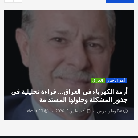
العراق
أهم الأخبار
كهرباء في العراق… قراءة تحليلية في
اختتام و
مشكلة وحلولها المستدامة
الاماراتية
برس
أغسطس 5, 2026
50 views
By
وطن 