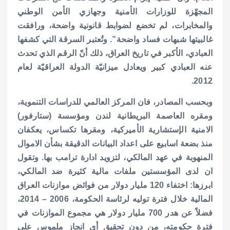
المجهّزة للوزارات الأمنية وجهازي الأمن الوطني
والمخابرات، لم تخضع لضوابط قانونية واضحة، ورافقت
غالبيتها شبهات فساد واضحة”.
وتُعتبر السرقة التي كشفها
العبادي، الأكبر في تاريخ العراق، ذلك أنّ الرقم الذي تحدث
عنه العبادي كبير ويعادل ميزانيّة الدولة العراقيّة لعام
2012.
وبحسب المصادر، فان المركز العالمي للدراسات التنموية،
ومقره العاصمة البريطانية لندن ومؤسسة (ستارفور)
الامنية الإستشارية الأميركية، ومقرها تكساس، يعكفان
منذ بضعة اسابيع على اعداد البيانات الدقيقة بشأن الاموال
المنهوبة في عهد المالكي، لتزويد ادارة ترامب بها.
وتقول
ان لدى المؤسستين ملفات مالية كثيرة ضد المالكي،
ابرزها: اختفاء 120 مليار دولار من فوائض موازنات العراق
المالية خلال فترة توليه لرئاسة الحكومة، 2006 – 2014،
فضلاً عن هدر 700 مليار دولار هي مجموع الموازنات في
فترة حكومته، من دون تحقيق أي انجاز ملموس على