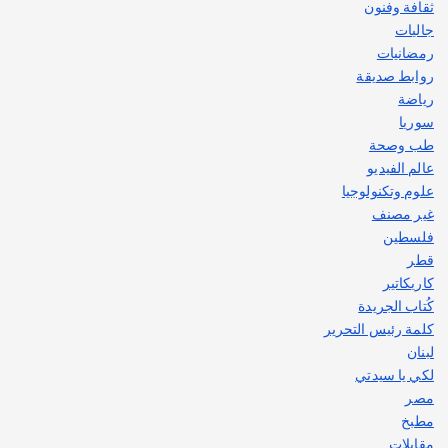
ثقافة وفنون
جاليات
رمضانيات
روابط صديقة
رياضة
سوريا
طب وصحة
عالم الفيديو
علوم وتكنولوجيا
غير مصنف
فلسطين
قطر
كاريكاتير
كُتاب الجريدة
كلمة رئيس التحرير
لبنان
لكي يا سيدتي
مصر
مطبخ
مقابلات