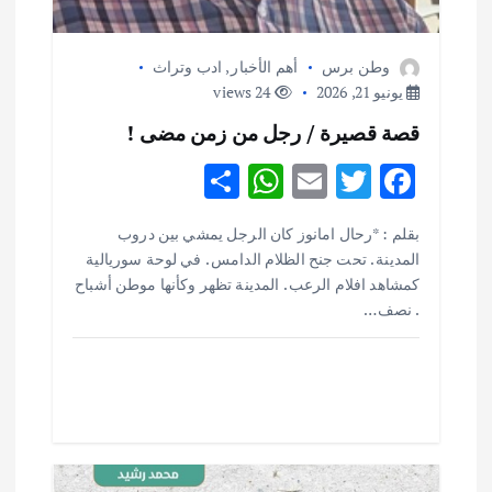
ت
وطن برس
أهم الأخبار
,
ادب وتراث
يونيو 21, 2026
24 views
قصة قصيرة / رجل من زمن مضى !
S
W
E
T
F
h
h
m
w
ac
بقلم : *رحال امانوز كان الرجل يمشي بين دروب
ar
at
ai
it
e
المدينة . تحت جنح الظلام الدامس . في لوحة سوريالية
e
s
l
te
b
كمشاهد افلام الرعب . المدينة تظهر وكأنها موطن أشباح
. نصف…
o
r
A
p
o
p
k