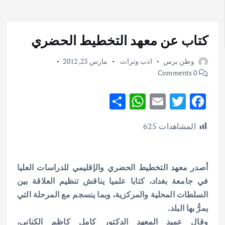
كتاب عن معهد التخطيط الحضري
وطن برس
ادب وتراث
مارس 23, 2012
0 Comments
S
W
E
T
F
h
h
m
w
ac
المشاهدات
625
ar
at
ai
it
e
e
s
l
te
b
A
r
o
أصدر معهد التخطيط الحضري والإقليمي للدراسات العليا
p
o
في جامعة بغداد، كتابا علميا يناقش تنظيم العلاقة بين
p
k
السلطات المحلية والمركزية، وبما ينسجم مع المرحلة التي
يمرُّ بها البلد.
وقال عميد المعهد الدكتور كامل كاظم الكناني،