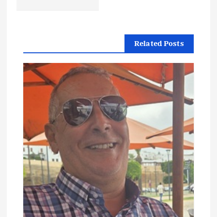
فّ
ح
Related Posts
ا
ل
م
ق
ا
ل
ا