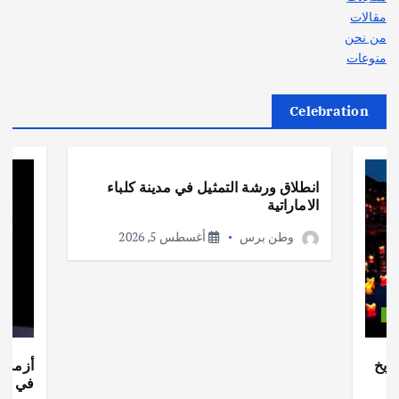
مقالات
من نحن
منوعات
Celebration
أهم الأخبار
ثقافة وفنون
انطلاق ورشة التمثيل في مدينة كلباء
الاماراتية
وطن برس
أغسطس 5, 2026
ات
ريخ
أزمة ا
في جذو