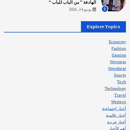
أغسطس 5, 2026
الهادفة ” من الباب للباب “
يونيو 14, 2026
3
أهم الأخبار
العراق
أزمة الكهرباء في العراق… قراءة تحليلية
Explore Topics
في جذور المشكلة وحلولها المستدامة
أغسطس 5, 2026
Economy
Fashion
Gaming
Newness
1
Newsbeat
Sports
أهم الأخبار
ثقافة وفنون
Tech
اختتام ورشة السينوغرافيا في مدينة كلباء الاماراتية
Technology
أغسطس 3, 2026
Travel
Western
أخبار اجتماعية
أهم الأخبار
جاليات
غير مصنف
أخبار عالمية
قصة نجاح العراقي عمر الشمري الذي
اصبح بطلاً لأستراليا بلعبة كمال الاجسام
أخبار عربية
يوليو 30, 2026
أهم الأخبار