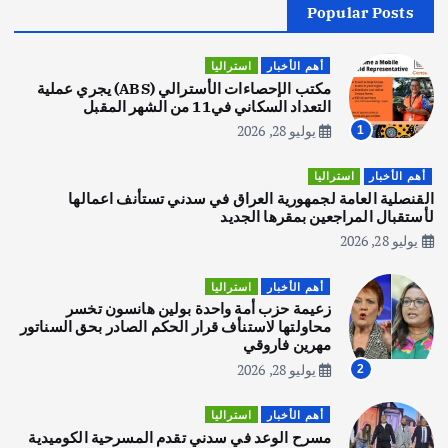
Popular Posts
أهم الأخبار
جاليات
غير مصنف
قصة نجاح العراقي عمر الشمري الذي
اصبح بطلاً لأستراليا بلعبة كمال الاجسام
أهم الأخبار
استراليا
يوليو 30, 2026
مكتب الإحصاءات الأسترالي (ABS) يجري عملية
2
التعداد السكاني في11 من الشهر المقبل
يوليو 28, 2026
1
أهم الأخبار
تحقيقات
هوي آن… مدينة الفوانيس وسحر التاريخ
أهم الأخبار
استراليا
يوليو 30, 2026
القنصلية العامة لجمهورية العراق في سدني تستأنف اعمالها
3
لأستقبال المراجعين بمقرها الجديد
يوليو 28, 2026
أهم الأخبار
استراليا
مكتب الإحصاءات الأسترالي (ABS) يجري
أهم الأخبار
استراليا
عملية التعداد السكاني في11 من الشهر
زعيمة حزب أمة واحدة بولين هانسون تخسر
المقبل
محاولتها لاستنأف قرار الحكم الصادر بحق السناتور
يوليو 28, 2026
مهرين فاروقي
4
يوليو 28, 2026
2
أهم الأخبار
ثقافة وفنون
أهم الأخبار
استراليا
انطلاق ورشة التمثيل في مدينة كلباء الاماراتية
مسرح الوعد في سدني تقدم المسرحية الكوميدية