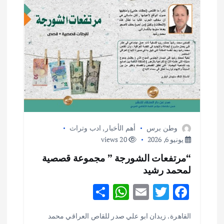
وطن برس
أهم الأخبار
,
ادب وتراث
يونيو 6, 2026
20 views
“مرتفعات الشورجة ” مجموعة قصصية
لمحمد رشيد
S
W
E
T
F
h
h
m
w
ac
القاهرة . زيدان ابو علي صدر للقاص العراقي محمد
ar
at
ai
it
e
أهم الأخبار
ثقافة وفنون