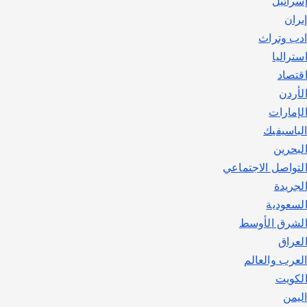
سرائيل
يوليو 30, 2026
2
يران
دب وتراث
ستراليا
قتصاد
لأردن
لإمارات
لباسيفيك
لبحرين
لتواصل الاجتماعي
لجريدة
لسعودية
لشرق الأوسط
لعراق
لعرب والعالم
لكويت
ليمن