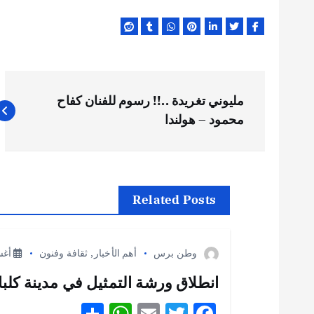
ت
مليوني تغريدة ..!! رسوم للفنان كفاح
ص
محمود – هولندا
فّ
ح
Related Posts
ا
وطن برس
أهم الأخبار
,
ثقافة وفنون
أغسطس
ل
انطلاق ورشة التمثيل في مدينة كلباء 
S
W
E
T
F