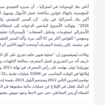
e
s
l
te
b
A
r
o
أعلن بنك كومنولث في استراليا ، أن مديره التنفيذي 
p
o
للمؤسسة بانتهاك قوانين مكافحة غسل الأموال وتمويل ا
أكبر بنك بأستراليا، في بيان: “إن المدير التنفيذي، إ
p
k
2018”.
وتوالت الأسبوع الماضي الدعوات إلى استقالة 
الأسترالي لمعلومات وتحليل الصفقات” (أوستراك) تح
ومنهجي” القوانين أكثر من 53 ألف مرة.
في منصبه، لكن رئيسة المصرف أوضحت اليوم الاثنين أن الب
وقالت ليفيغستون إن “عملية تعيين خلف تجري على كل ا
ناريف أنه من الضروري لعمل المصرف معالجة التكهنات وال
نيوزيلندا تولى مهامه على رأس المصرف في نهاية 2011.
و
إب
نوفمبر/تشرين الثاني 2012 وسبتمبر/أيلول 2015، بقيمة إجمالية 624.7 مليون دولار أسترالي.
أن البنك فشل في الإبلاغ عن عمليات مالية مشبوهة في الو
العملاء أو يدير المخاطر، حتى حين لاحظ وجود تبييض مشبوه