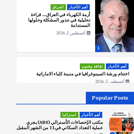
أهم الأخبار
العراق
أزمة الكهرباء في العراق… قراءة
تحليلية في جذور المشكلة وحلولها
المستدامة
أغسطس 5, 2026
1
أهم الأخبار
ثقافة وفنون
اختتام ورشة السينوغرافيا في مدينة كلباء الاماراتية
أغسطس 3, 2026
Popular Posts
أهم الأخبار
جاليات
غير مصنف
قصة نجاح العراقي عمر الشمري الذي
أهم الأخبار
استراليا
اصبح بطلاً لأستراليا بلعبة كمال
الاجسام
مكتب الإحصاءات الأسترالي (ABS) يجري
عملية التعداد السكاني في11 من الشهر المقبل
يوليو 30, 2026
2