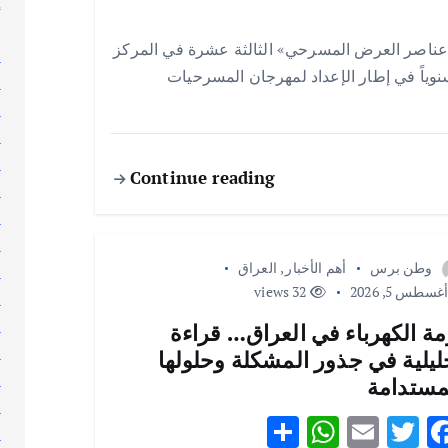
إ
إ
عناصر العرض المسرحي» الثالثة عشرة في المركز
ا
 سنوياً في إطار الإعداد لمهرجان المسرحيات
ا
ا
ا
ا
Continue reading
ا
ا
ا
وطن برس
أهم الأخبار
,
العراق
ا
غسطس 5, 2026
32 views
ا
ا
مة الكهرباء في العراق… قراءة
ا
ليلية في جذور المشكلة وحلولها
ا
مستدامة
ا
S
W
E
T
F
ا