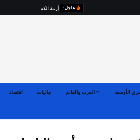
عاجل:
أ
ز
م
ة
ا
ل
ك
ه
ر
ب
ا
ء
ف
ي
رق الأوسط
العرب والعالم
جاليات
اقتصاد