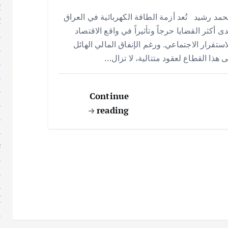
h
h
m
w
ac
ت
مد رشيد تُعد أزمة الطاقة الكهربائية في العراق
ar
at
ai
it
e
ث
ى أكثر القضايا حرجاً وتأثيراً في واقع الاقتصاد
ج
e
s
l
te
b
استقرار الاجتماعي. ورغم الإنفاق المالي الهائل
ر
A
r
o
 هذا القطاع لعقود متتالية، لا تزال…
ر
p
o
ر
p
k
س
Continue
ط
reading
ع
ع
غ
ف
ق
ك
ك
ك
ل