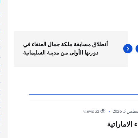
y
n
g
s
أنطلاق مسابقة ملكة جمال العنقاء في
t
دورتها الأولى من مدينة السليمانية
s
h
y
l
n
أ
أ
 5, 2026
32 views
أ
أ
الاماراتية
إ