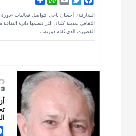
م
h
h
m
w
ac
الشارقة/ أحسان ناجي تتواصل فعاليات «دورة 
ق
e
it
ai
at
ar
الثقافي بمدينة كلباء، التي تنظمها دائرة الثقافة
e
s
l
te
b
القصيرة، الذي تُقام دورته…
ا
A
r
o
p
o
ل
p
k
ا
ت
أ
أز
تح
ال