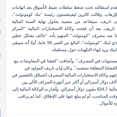
سيقدم استقالته تحت ضغط سلطات ضبط الأسواق بعد اتهامات
لإرهاب.
وقالت كاثرين ليفينغستون رئيسة “بنك كومونولث”،
ا
يان ناريف، سيتقاعد من منصبه بحلول نهاية السنة المالية
ل
ناريف، بعد أن فتحت وكالة الاستخبارات المالية “المركز
قيقا ضد مصرف “كومنولث” المتهم بأنه “خالف بشكل خطير
وأكد المدير التنفيذي لبنك “كومنولث”، البالغ من العمر 50 عاما، أولا أنه سيبقى
نك يريد إنهاء التكهنات حول مستقبله.
لمستويات في المصرف”. وأضافت “اتفقنا في المفاوضات مع
قضايا المتعلقة بمنصبه”.
وكان إيان ناريف المولود في
تتهم وكالة الاستخبارات المالية المصرف العملاق بالتقصير في
لاغها في الوقت المناسب عن 53506 عمليات نقدية بـ10 آلاف دولار أسترالي أو أكثر عبر أجهزة الصراف الآلي بين
وأشارت الوكالة المالية إلى
قت المناسب، أو لم يبلغ عنها على الإطلاق، كما لم يراقب
 للأموال .