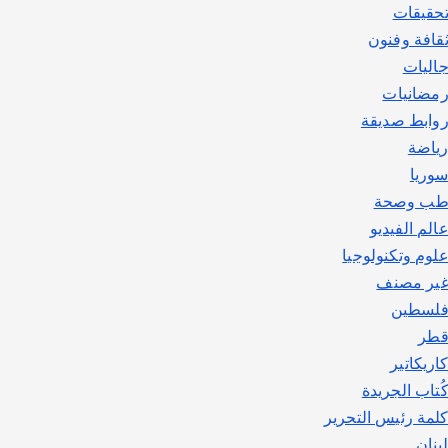
حقيقات
قافة وفنون
اليات
مضانيات
وابط صديقة
ياضة
وريا
ب وصحة
الم الفيديو
لوم وتكنولوجيا
ير مصنف
لسطين
طر
اريكاتير
ُتاب الجريدة
لمة رئيس التحرير
بنان