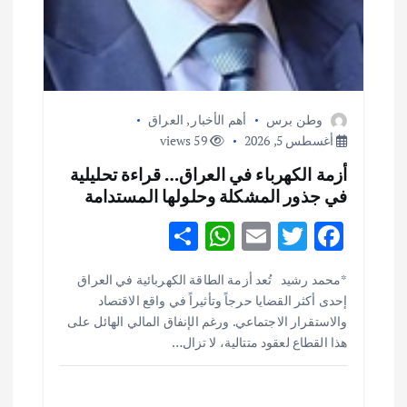
وطن برس
أهم الأخبار
,
العراق
أغسطس 5, 2026
59 views
أزمة الكهرباء في العراق… قراءة تحليلية
في جذور المشكلة وحلولها المستدامة
S
W
E
T
F
h
h
m
w
ac
أهم الأخبار
ثقافة وفنون
*محمد رشيد تُعد أزمة الطاقة الكهربائية في العراق
ar
at
ai
it
e
اختتام ورشة السينوغرافيا في مدينة كلباء الاماراتية
إحدى أكثر القضايا حرجاً وتأثيراً في واقع الاقتصاد
e
s
l
te
b
أغسطس 3, 2026
والاستقرار الاجتماعي. ورغم الإنفاق المالي الهائل على
o
r
A
هذا القطاع لعقود متتالية، لا تزال…
p
o
أهم الأخبار
جاليات
غير مصنف
قصة نجاح العراقي عمر الشمري الذي