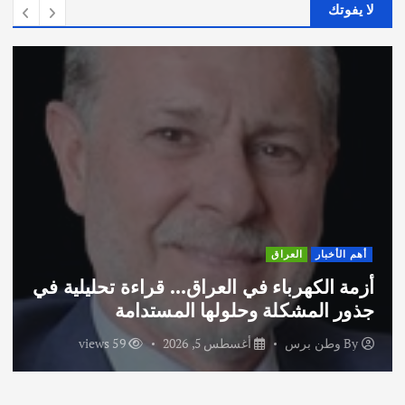
لا يفوتك
أخبار
العراق
أهم ال
 الكهرباء في العراق… قراءة تحليلية في
اختتا
 المشكلة وحلولها المستدامة
الاما
وطن برس
أغسطس 5, 2026
59 views
By
و