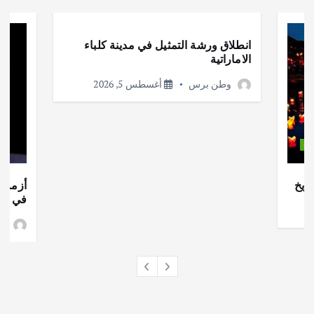
أهم الأخبار
ثقافة وفنون
انطلاق ورشة التمثيل في مدينة كلباء
الاماراتية
وطن برس
أغسطس 5, 2026
ات
ريخ
أزمة ا
في جذو
وط