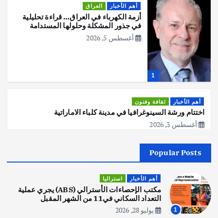
أهم الأخبار
العراق
أزمة الكهرباء في العراق… قراءة تحليلية
في جذور المشكلة وحلولها المستدامة
أغسطس 5, 2026
1
أهم الأخبار
ثقافة وفنون
اختتام ورشة السينوغرافيا في مدينة كلباء الاماراتية
أغسطس 3, 2026
Popular Posts
أهم الأخبار
جاليات
غير مصنف
قصة نجاح العراقي عمر الشمري الذي
اصبح بطلاً لأستراليا بلعبة كمال الاجسام
أهم الأخبار
استراليا
يوليو 30, 2026
مكتب الإحصاءات الأسترالي (ABS) يجري عملية
2
التعداد السكاني في11 من الشهر المقبل
يوليو 28, 2026
1