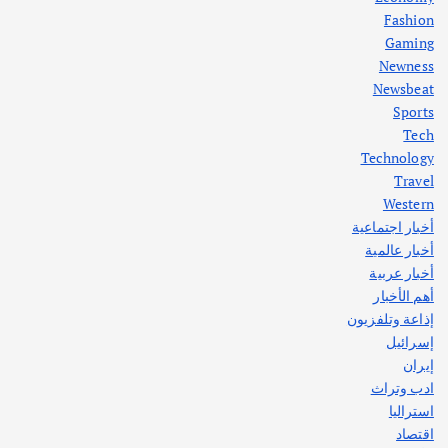
Fashion
Gaming
Newness
1
Newsbeat
Sports
أهم الأخبار
ثقافة وفنون
Tech
اختتام ورشة السينوغرافيا في مدينة كلباء الاماراتية
Technology
أغسطس 3, 2026
Travel
Western
أخبار اجتماعية
أهم الأخبار
جاليات
غير مصنف
أخبار عالمية
قصة نجاح العراقي عمر الشمري الذي
اصبح بطلاً لأستراليا بلعبة كمال الاجسام
أخبار عربية
يوليو 30, 2026
أهم الأخبار
2
إذاعة وتلفزيون
إسرائيل
إيران
ادب وتراث
استراليا
اقتصاد