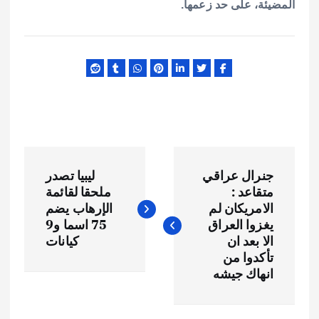
المضيئة، على حد زعمها.
ت
جنرال عراقي
ليبيا تصدر
ص
متقاعد :
ملحقا لقائمة
الامريكان لم
الإرهاب يضم
فّ
يغزوا العراق
75 اسما و9
الا بعد ان
كيانات
ح
تأكدوا من
انهاك جيشه
ا