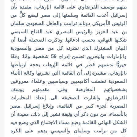
بينهم يوسف القرضاوي على قائمة الإرهاب، مفيدة بأن
إسرائيل أعدت القائمة وسلمتها إلى مصر ليضع كلٌّ من
الرئيس الأمريكي دونالد ترامب والعاهل السعودي سلمان
بن عبد العزيز والرئيس المصري عبد الفتاح السيسي
شكلها النهائي، بحسب ادعائها.
وذكرت الصحيفة أيضا أن
البيان المشترك الذي نشرته كل من مصر والسعودية
والإمارات والبحرين تضمن إدراج 59 شخصية و12 وقفًا
خيريًّا تدعمهم قطر في قائمة الإرهاب بحجة ارتباطها
بالإرهاب، مشيرة إلى أن القائمة التي نشرتها وكالة الأنباء
السعودية تضمنت أكاديميين وسياسيين وعلماء معروفين
بشخصياتهم المعارضة وفي مقدمتهم يوسف
القرضاوي.
واشارت الصحيفة الى إعداد المخابرات
المصرية لجزء كبير من القائمة، وإبلاغ إسرائيل مصر
بالأسماء، من دون ذكر أي وثيقة تشير إلى ذلك، مفيدة أن
الشكل النهائي للقائمة وضِع مساء الاجتماع الذي وضع فيه
كل من ترامب وسلمان والسيسي يدهم على الكرة