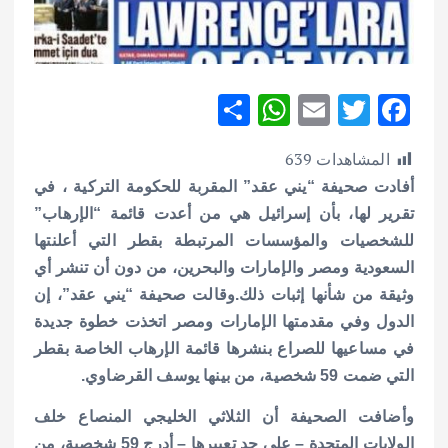
S
W
E
T
F
h
h
m
w
ac
المشاهدات
639
ar
at
ai
it
e
أفادت صحيفة “يني عقد” المقربة للحكومة التركية ، في
e
s
l
te
b
تقرير لها، بأن إسرائيل هي من أعدت قائمة “الإرهاب”
A
r
o
للشخصيات والمؤسسات المرتبطة ب‍قطر التي أعلنتها
p
o
السعودية ومصر والإمارات والبحرين، من دون أن تنشر أي
p
k
وثيقة من شأنها إثبات ذلك.
وقالت صحيفة “يني عقد”، إن
الدول وفي مقدمتها الإمارات ومصر اتخذت خطوة جديدة
في مساعيها للصراع بنشرها قائمة الإرهاب الخاصة بقطر
التي ضمت 59 شخصية، من بينها يوسف القرضاوي.
وأضافت الصحيفة أن الثلاثي الخليجي المنصاع خلف
الولايات المتحدة – على حد تعبيرها – أدرج 59 شخصية، من