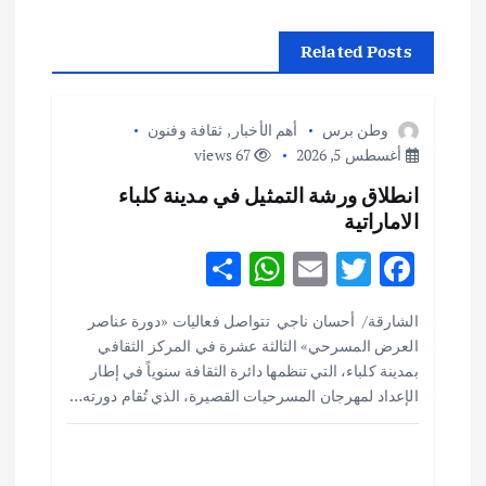
ل
Related Posts
م
ق
وطن برس
أهم الأخبار
,
ثقافة وفنون
أغسطس 5, 2026
67 views
ا
انطلاق ورشة التمثيل في مدينة كلباء
الاماراتية
ل
S
W
E
T
F
ا
h
h
m
w
ac
الشارقة/ أحسان ناجي تتواصل فعاليات «دورة عناصر
ar
at
ai
it
e
ت
العرض المسرحي» الثالثة عشرة في المركز الثقافي
e
s
l
te
b
بمدينة كلباء، التي تنظمها دائرة الثقافة سنوياً في إطار
o
r
A
الإعداد لمهرجان المسرحيات القصيرة، الذي تُقام دورته…
p
o
p
k