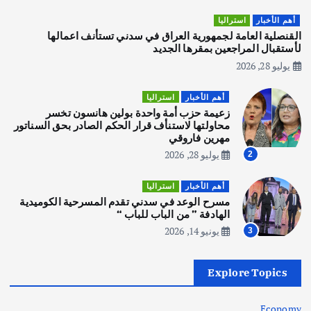
أهم الأخبار
تحقيقات
هوي آن… مدينة الفوانيس وسحر التاريخ
أهم الأخبار
استراليا
يوليو 30, 2026
القنصلية العامة لجمهورية العراق في سدني تستأنف اعمالها
3
لأستقبال المراجعين بمقرها الجديد
يوليو 28, 2026
أهم الأخبار
استراليا
مكتب الإحصاءات الأسترالي (ABS) يجري
أهم الأخبار
استراليا
عملية التعداد السكاني في11 من الشهر
زعيمة حزب أمة واحدة بولين هانسون تخسر
المقبل
محاولتها لاستنأف قرار الحكم الصادر بحق السناتور
يوليو 28, 2026
مهرين فاروقي
4
يوليو 28, 2026
2
أهم الأخبار
ثقافة وفنون
أهم الأخبار
استراليا
انطلاق ورشة التمثيل في مدينة كلباء الاماراتية
مسرح الوعد في سدني تقدم المسرحية الكوميدية
أغسطس 5, 2026
الهادفة ” من الباب للباب “
يونيو 14, 2026
3
أهم الأخبار
العراق
أزمة الكهرباء في العراق… قراءة تحليلية
Explore Topics
في جذور المشكلة وحلولها المستدامة
أغسطس 5, 2026
Economy