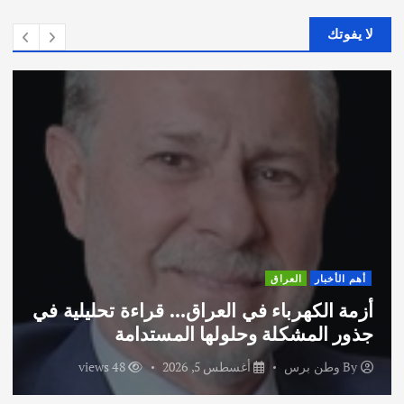
لا يفوتك
اق
أهم الأخبار
ثقاف
اء في العراق… قراءة تحليلية في
اختتام ورشة 
ة وحلولها المستدامة
الاماراتية
أغسطس 5, 2026
48 views
By
وطن برس