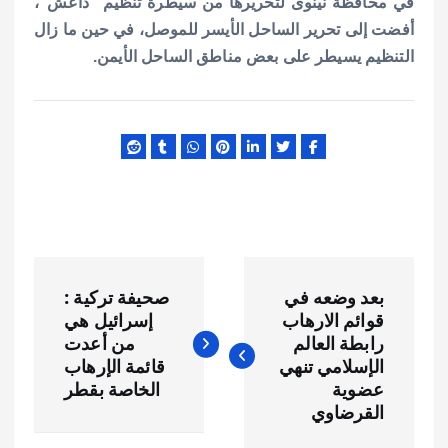
في محافظة نينوى لتحريرها من سيطرة تنظيم “داعش”،
أفضت إلى تحرير الساحل الأيسر للموصل، في حين ما زال
التنظيم يسيطر على بعض مناطق الساحل الأيمن.
ت
بعد وضعه في
صحيفة تركية :
ص
قوائم الارهاب
إسرائيل هي
رابطة العالم
من أعدت
فّ
الإسلامي تنهي
قائمة الإرهاب
عضوية
الخاصة بقطر
ح
القرضاوي