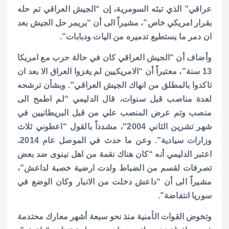
عراقي” الذي تبثه السومرية، إن “الجيش العراقي تم حله
بقرار امريكي خاص”، مشيراً الى أن “بريمر حل الجيش بعد
ان دمر ما يستطيع تدميره من اليات ودبابات”.
وأضاف أن “الجيش العراقي كان في حالة حرب مع امريكا
13 سنة”، معتبراً أن “الامريكيين لم يغزوا العراق الا بعد ان
تاكدوا بالمطلق من انهاك الجيش العراقي”.
وبشأن ترشحه
لعدة مناصب قبل سنوات، قال الدليمي “لم اطمح الى
منصب وتم عرض المنصب علي من قبل البريطانيين في
شهر تشرين الثاني 2004″، مشدداً بالقول “اعطوني ثلاث
وزارات سيادية”.
وعن ما حدث في الموصل عام 2014،
اعتبر الدليمي أنه “كان هناك نقمة من اهل نينوى ضد بعض
تصرفات لقسم من الضباط ولدت ارضية خصبة لداعش”،
مشيراً الى أن “داعش دخلت من الانبار وكان الوضع في
سوريا انتفاضة”.
وتخوض القوات الأمنية منذ نحو سبعة أشهر معارك محتدمة