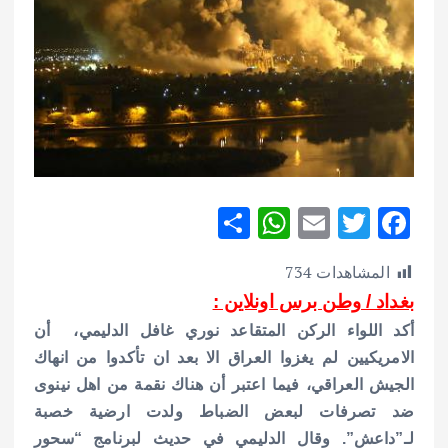
S
W
E
T
F
h
h
m
w
ac
المشاهدات
734
ar
at
ai
it
e
بغداد / وطن برس اونلاين :
e
s
l
te
b
أكد اللواء الركن المتقاعد نوري غافل الدليمي، أن
A
r
o
الامريكيين لم يغزوا العراق الا بعد ان تأكدوا من انهاك
p
o
الجيش العراقي، فيما اعتبر أن هناك نقمة من اهل نينوى
p
k
ضد تصرفات لبعض الضباط ولدت ارضية خصبة
لـ”داعش”.
وقال الدليمي في حديث لبرنامج “سحور