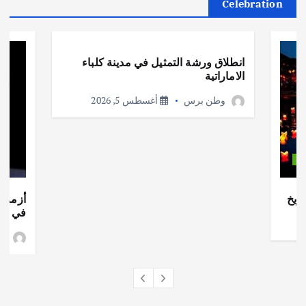
Celebration
أهم الأخبار
ثقافة وفنون
انطلاق ورشة التمثيل في مدينة كلباء
الاماراتية
وطن برس
أغسطس 5, 2026
ات
ريخ
أزمة ا
في جذو
وط