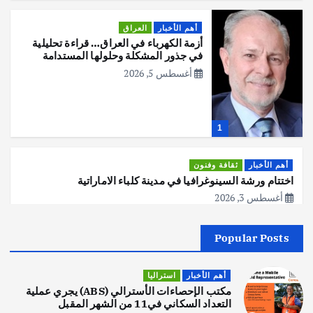
أهم الأخبار
العراق
أزمة الكهرباء في العراق… قراءة تحليلية
في جذور المشكلة وحلولها المستدامة
أغسطس 5, 2026
1
أهم الأخبار
ثقافة وفنون
اختتام ورشة السينوغرافيا في مدينة كلباء الاماراتية
أغسطس 3, 2026
Popular Posts
أهم الأخبار
جاليات
غير مصنف
قصة نجاح العراقي عمر الشمري الذي
اصبح بطلاً لأستراليا بلعبة كمال الاجسام
أهم الأخبار
استراليا
يوليو 30, 2026
مكتب الإحصاءات الأسترالي (ABS) يجري عملية
2
التعداد السكاني في11 من الشهر المقبل