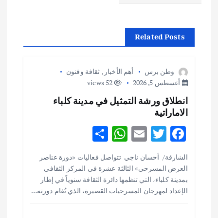
ا
ل
Related Posts
م
وطن برس
أهم الأخبار
,
ثقافة وفنون
ق
أغسطس 5, 2026
52 views
انطلاق ورشة التمثيل في مدينة كلباء
ا
الاماراتية
ل
S
W
E
T
F
h
h
m
w
ac
ا
الشارقة/ أحسان ناجي تتواصل فعاليات «دورة عناصر
ar
at
ai
it
e
العرض المسرحي» الثالثة عشرة في المركز الثقافي
ت
e
s
l
te
b
بمدينة كلباء، التي تنظمها دائرة الثقافة سنوياً في إطار
o
r
A
الإعداد لمهرجان المسرحيات القصيرة، الذي تُقام دورته…
p
o