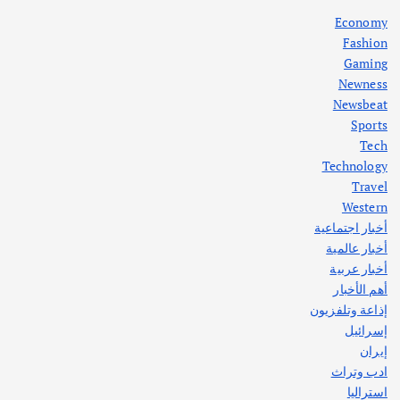
أغسطس 5, 2026
Economy
Fashion
Gaming
Newness
1
Newsbeat
Sports
أهم الأخبار
ثقافة وفنون
Tech
اختتام ورشة السينوغرافيا في مدينة كلباء الاماراتية
Technology
أغسطس 3, 2026
Travel
Western
أخبار اجتماعية
أهم الأخبار
جاليات
غير مصنف
أخبار عالمية
قصة نجاح العراقي عمر الشمري الذي
اصبح بطلاً لأستراليا بلعبة كمال الاجسام
أخبار عربية
يوليو 30, 2026
أهم الأخبار
2
إذاعة وتلفزيون
إسرائيل
إيران
ادب وتراث
استراليا