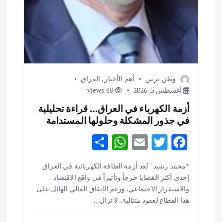
وطن برس
أهم الأخبار
,
العراق
أغسطس 5, 2026
48 views
أزمة الكهرباء في العراق… قراءة تحليلية
في جذور المشكلة وحلولها المستدامة
S
W
E
T
F
h
h
m
w
ac
أهم الأخبار
ثقافة وفنون
*محمد رشيد تُعد أزمة الطاقة الكهربائية في العراق
ar
at
ai
it
e
اختتام ورشة السينوغرافيا في مدينة كلباء الاماراتية
إحدى أكثر القضايا حرجاً وتأثيراً في واقع الاقتصاد
e
s
l
te
b
أغسطس 3, 2026
والاستقرار الاجتماعي. ورغم الإنفاق المالي الهائل على
o
r
A
هذا القطاع لعقود متتالية، لا تزال…
p
o
أهم الأخبار
جاليات
غير مصنف