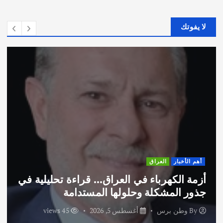
لا يفوتك
أهم الأخبار
ثقافة وفنون
اختتام ورشة السينوغرافيا في مدينة كلباء
الاماراتية
By
وطن برس
أغسطس 3, 2026
58 views