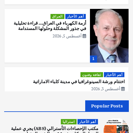
أهم الأخبار
العراق
أزمة الكهرباء في العراق… قراءة تحليلية
في جذور المشكلة وحلولها المستدامة
أغسطس 5, 2026
1
أهم الأخبار
ثقافة وفنون
اختتام ورشة السينوغرافيا في مدينة كلباء الاماراتية
أغسطس 3, 2026
Popular Posts
أهم الأخبار
جاليات
غير مصنف
قصة نجاح العراقي عمر الشمري الذي
اصبح بطلاً لأستراليا بلعبة كمال الاجسام
أهم الأخبار
استراليا
يوليو 30, 2026
مكتب الإحصاءات الأسترالي (ABS) يجري عملية
2