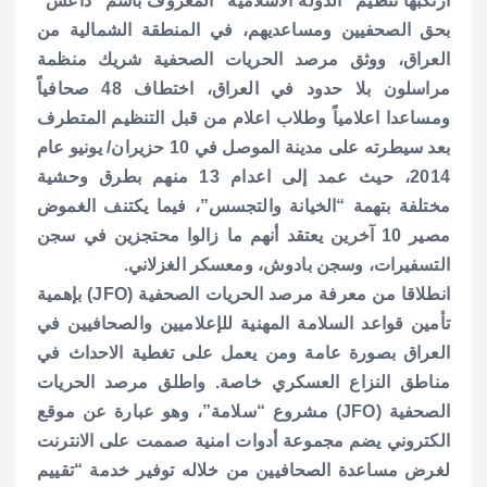
ارتكبها تنظيم “الدولة الاسلامية” المعروف باسم “داعش”
بحق الصحفيين ومساعديهم، في المنطقة الشمالية من
العراق، ووثق مرصد الحريات الصحفية شريك منظمة
مراسلون بلا حدود في العراق، اختطاف 48 صحافياً
ومساعدا اعلامياً وطلاب اعلام من قبل التنظيم المتطرف
بعد سيطرته على مدينة الموصل في 10 حزيران/ يونيو عام
2014، حيث عمد إلى اعدام 13 منهم بطرق وحشية
مختلفة بتهمة “الخيانة والتجسس”، فيما يكتنف الغموض
مصير 10 آخرين يعتقد أنهم ما زالوا محتجزين في سجن
التسفيرات، وسجن بادوش، ومعسكر الغزلاني.
انطلاقا من معرفة مرصد الحريات الصحفية (JFO) بإهمية
تأمين قواعد السلامة المهنية للإعلاميين والصحافيين في
العراق بصورة عامة ومن يعمل على تغطية الاحداث في
مناطق النزاع العسكري خاصة.
واطلق مرصد الحريات
الصحفية (JFO) مشروع “سلامة”، وهو عبارة عن موقع
الكتروني يضم مجموعة أدوات امنية صممت على الانترنت
لغرض مساعدة الصحافيين من خلاله توفير خدمة “تقييم