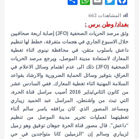
h
h
m
w
ac
المشاهدات
662
ar
at
ai
it
e
بغداد/ وطن برس :
e
s
l
te
b
وثق مرصد الحريات الصحفية (JFO) إصابة اربعة صحافيين
A
r
o
خلال الاسبوع الجاري في هجمات متفرقة، خطط لها تنظيم
p
o
داعش باسلوب متقن، في محافظة نينوى اثناء تغطية
p
k
المعارك لاستعادة مدينة الموصل، ويرجع مرصد الحريات
الصحفية (JFO) ذلك الى عدم اهتمام وسائل الاعلام في
العراق، بتوفير وسائل الحماية الضرورية والارشاد بقواعد
السلامة المهنية اثناء تغطية المعارك.
ففي السادس عشر
من كانون الثاني/يناير 2016 أصيب مراسل قناة الحرة،
التي تبث من واشنطن، المراسل عبد الحميد زيباري
ومساعد المصور الذي كان يرافقه ياسر سالم أثناء
تغطيتهما لعمليات تحرير مدينة الموصل من تنظيم
“داعش”.
قال مصور قناة الحرة جوهان توفيق وهو زميل
لزيباري وسالم إن “الزميلين كانا متواجدين في حي