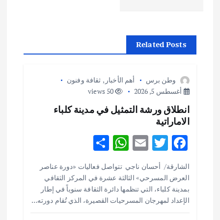
ا
ل
Related Posts
م
ق
وطن برس
أهم الأخبار
,
ثقافة وفنون
أغسطس 5, 2026
50 views
ا
انطلاق ورشة التمثيل في مدينة كلباء
الاماراتية
ل
S
W
E
T
F
ا
h
h
m
w
ac
الشارقة/ أحسان ناجي تتواصل فعاليات «دورة عناصر
ar
at
ai
it
e
ت
العرض المسرحي» الثالثة عشرة في المركز الثقافي
e
s
l
te
b
بمدينة كلباء، التي تنظمها دائرة الثقافة سنوياً في إطار
o
r
A
الإعداد لمهرجان المسرحيات القصيرة، الذي تُقام دورته…