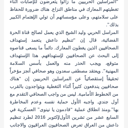
“المراسلين الحربيين ما زالوا يتعرضون للإصابات أثناء
تغطيتهم المعارك في مناطق النزاع. هناك ضرورة للحفاظ
على سلامتهم، وعلى مؤسساتهم أن تولي الإهتمام الكبير
بذلك”.
المراسل الحربي وليد الشيخ الذي يعمل لصالح قناة الحرة
الفضائية، قال إن “تنظيم داعش يتعمد إستهداف
الصحافيين الذين يغطون المعارك. دائماً ما يسعى قناصوه
إلى البحث عن الصحافيين لإستهدافهم. هذا الإستهداف
متوقع، ويجب الحذر منه والعمل بأسس السلامة
المهنية”.
ويعتقد مصطفى سعدون وهو صحافي أنجز مؤخراً
تحقيقاً إستقصائياً عن المراسلين الحربيين إن “هناك
صحافيين يندفعون كثيراً أثناء التغطية ويتواجدون بالقرب
من الخطوط الأمامية. ليس من واجب الصحافي التقدم مع
أول جندي. واجبه الأول حماية نفسه وعدم المخاطرة
بها”.
ومنذ انطلاق عملية “قادمون يا نينوى” العسكرية في
السابع عشر من تشرين الأول/إكتوبر 2016 لطرد تنظيم
داعش من العراق تعرض الصحافيون العراقيون والاجانب