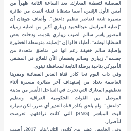
الفيصلية لتغطية المعارك. بعد الساعة الثانية ظهراً من
أمس الأول الإثنين، أصيبا بشظايا قنبلة ألقيت من طائرة
مسيرة تابعة لعناصر تنظيم داعش”.
وأضاف جوهان أن
“إصابة المراسل عبدالحميد زيباري أكبر من اصابة زميله
المصور ياسر سالم. اصيب زيباري بقدمه، ودخلت بعض
الشظايا لبطنه”.
أطباء قالوا إن “إصابته متوسطة الخطورة
وإصابة سالم خفيفة رغم انها في مناطق متعددة من
جسمه”.
زيباري وسالم يخضعان الآن للعلاج في المشفى
الأميركي بناحية برطلة التابعة لمحافظة نينوى.
وفي ذات اليوم نجا كادر قناة الغدير الفضائية ومقرها
العاصمة بغداد من إستهداف آخر بطائرة مسيرة أثناء
تغطيتهم المعارك التي تجرت في الساحل الأيسر من مدينة
الموصل بين القوات الحكومية العراقية وتنظيم
“داعش”.
ولم يلحق بكادر قناة الغدير أي ضرر، لكن سيارة
البث المباشر (SNG) التي كانت ترافقهم، تعرضت
للأضرار.
وفي الخامس عشر من كانون الثاني/يناير 2017، أصيب