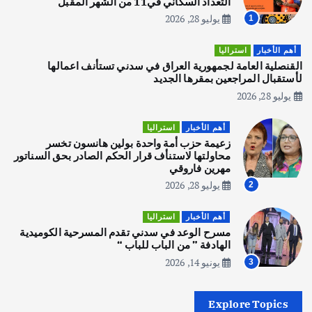
التعداد السكاني في11 من الشهر المقبل
يوليو 28, 2026
1
أهم الأخبار
تحقيقات
هوي آن… مدينة الفوانيس وسحر التاريخ
أهم الأخبار
استراليا
يوليو 30, 2026
القنصلية العامة لجمهورية العراق في سدني تستأنف اعمالها
3
لأستقبال المراجعين بمقرها الجديد
يوليو 28, 2026
أهم الأخبار
استراليا
مكتب الإحصاءات الأسترالي (ABS) يجري
أهم الأخبار
استراليا
عملية التعداد السكاني في11 من الشهر
زعيمة حزب أمة واحدة بولين هانسون تخسر
المقبل
محاولتها لاستنأف قرار الحكم الصادر بحق السناتور
يوليو 28, 2026
مهرين فاروقي
4
يوليو 28, 2026
2
أهم الأخبار
ثقافة وفنون
أهم الأخبار
استراليا
انطلاق ورشة التمثيل في مدينة كلباء الاماراتية
مسرح الوعد في سدني تقدم المسرحية الكوميدية
أغسطس 5, 2026
الهادفة ” من الباب للباب “
يونيو 14, 2026
3
أهم الأخبار
العراق
أزمة الكهرباء في العراق… قراءة تحليلية
Explore Topics