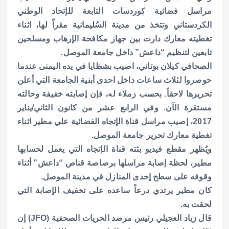
مراسل فضائية كوردسات التابعة للإتحاد الوطني
الكردستاني وتتخذ من مدينة السُليمانية مقراً لها، اثناء
تغطيته معارك دارت بين جهاز مكافحة الإرهاب ومسلحين
تابعين لتنظيم “داعش” داخل جامعة الموصل.
الصحافي كيلان بوتاني، اصيب بشظايا في يده اليمنى عندما
حوصروا لثلاث ساعات داخل احدى أبنية الجامعة التي أعلن
تحريرها لاحقاً. بحسب زملاء له، فإن إصابته خفيفة وحالته
مستقرة الآن.
وفي الرابع عشر من كانون الثاني/يناير
2017، إصيب مراسل قناة الإتجاه الفضائية علي مطير اثناء
تغطية معارك تحرير جامعة الموصل.
ويُظهر مقطع فيديو بثته قناة الإتجاه التي يعمل لحسابها
مطير، لحظة إصابة مراسلها برصاصة قناص “داعش” أثناء
وقوفه على سطح إحدى المنازل في مدينة الموصل.
كان مطير يرتدي درعاً ساعده على تخفيف الإصابة التي
لحقت به.
قال زياد العجيلي رئيس مرصد الحريات الصحفية (JFO) إن