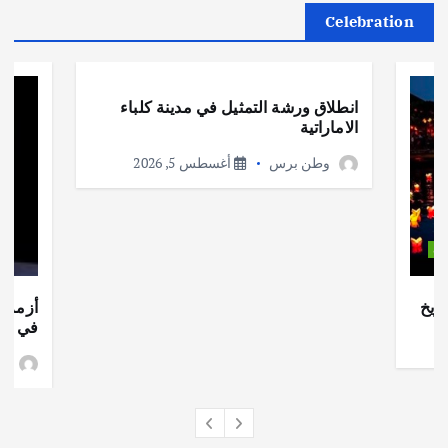
Celebration
أهم الأخبار
ثقافة وفنون
انطلاق ورشة التمثيل في مدينة كلباء
الاماراتية
وطن برس
أغسطس 5, 2026
ات
ريخ
أزمة ا
في جذو
وط