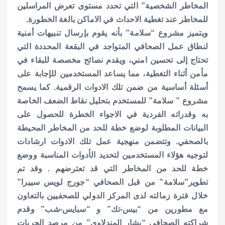
المخاطر الشخصية” التي تحدد مستوى تعرض المراسلين
للمخاطر عند تغطية الاحداث في الاماكن بالغة الخطورة.
ويتميز مشروع “سلامة” بأنه يقوم بإرسال تنبيهات أمنية
لنطاق عمل الصحافي المتواجد في البقعة المحددة التي
تحتاج إلى تحسين امني، ويقدم نصائح مخصصة للبقاء في
مأمن أثناء التغطية، مما يساعد المستخدمين للإجابة على
أسئلة أساسية من ضمن تلك الادوات الرقمية.
كما يسمح
مشروع ” سلامة” للمستخدم بتحليل نقاط الضعف الخاصة
به وقدراته الفردية في الاجواء الخطرة للحصول على
البيانات المطلوبة لوضع خطة للحد من المخاطر المحيطة
بالصحفي. وتتضمن منهجية عمل تلك الادوات ارشادات
لتوجيه هؤلاء المستخدمين لتحديد الأدوات المناسبة ووضع
خطة للحد من المخاطر التي قد تعترضهم .
وقد تم
تطوير”سلامة” من قبل الصحافي “جورج لويس سييرا”
خلال فترة زمالته لدى المركز الدولي للصحفيين بالتعاون
مع مطورين من “بيس-تك” و “سبايس-شب” وقدم
شراكته الصحافي “بشار المندلاوي” من مرصد الحريات