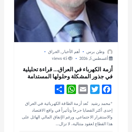
وطن برس
أهم الأخبار
,
العراق
أغسطس 5, 2026
45 views
أزمة الكهرباء في العراق… قراءة تحليلية
في جذور المشكلة وحلولها المستدامة
S
W
E
T
F
h
h
m
w
ac
أهم الأخبار
ثقافة وفنون
*محمد رشيد تُعد أزمة الطاقة الكهربائية في العراق
ar
at
ai
it
e
اختتام ورشة السينوغرافيا في مدينة كلباء الاماراتية
إحدى أكثر القضايا حرجاً وتأثيراً في واقع الاقتصاد
e
s
l
te
b
أغسطس 3, 2026
والاستقرار الاجتماعي. ورغم الإنفاق المالي الهائل على
o
r
A
هذا القطاع لعقود متتالية، لا تزال…