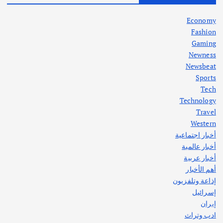
في جذور المشكلة وحلولها المستدامة
أغسطس 5, 2026
Economy
Fashion
Gaming
Newness
1
Newsbeat
Sports
أهم الأخبار
ثقافة وفنون
Tech
اختتام ورشة السينوغرافيا في مدينة كلباء الاماراتية
Technology
أغسطس 3, 2026
Travel
Western
أخبار اجتماعية
أهم الأخبار
جاليات
غير مصنف
أخبار عالمية
قصة نجاح العراقي عمر الشمري الذي
اصبح بطلاً لأستراليا بلعبة كمال الاجسام
أخبار عربية
يوليو 30, 2026
أهم الأخبار
2
إذاعة وتلفزيون
إسرائيل
إيران
ادب وتراث